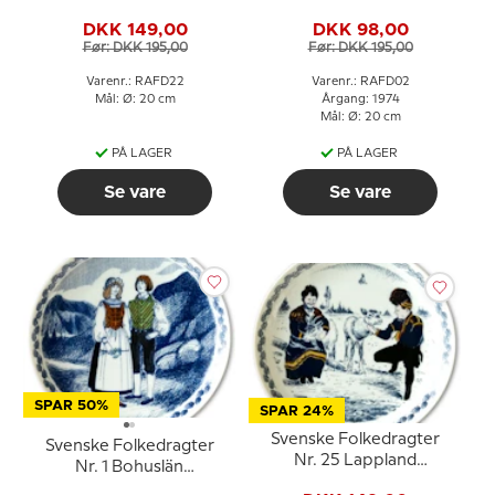
Heldagsdräkt
DKK 149,00
DKK 98,00
Før: DKK 195,00
Før: DKK 195,00
Varenr.: RAFD22
Varenr.: RAFD02
Mål: Ø: 20 cm
Årgang: 1974
Mål: Ø: 20 cm
PÅ LAGER
PÅ LAGER
Se vare
Se vare
SPAR 50%
SPAR 24%
Svenske Folkedragter
Svenske Folkedragter
Nr. 25 Lappland
Nr. 1 Bohuslän
Samedragter
Tjörndräkten