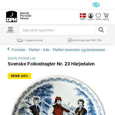
Danish
Porcelain
House
DKK
Kurv
Login
Gemt
MENU
1-2 dages levering
Gratis fragt over DKK 799,-
Forside
Platter - Alle
Platter blomster og landskaber
Rav
RAVN PORSELIN
Svenske Folkedragter Nr. 23 Härjedalen
SPAR 24%