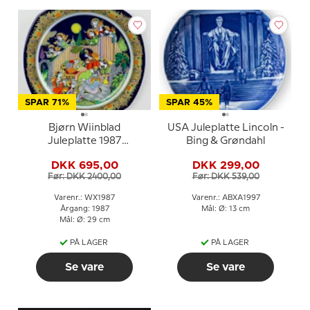
SPAR 71%
SPAR 45%
Bjørn Wiinblad
USA Juleplatte Lincoln -
Juleplatte 1987
Bing & Grøndahl
(julesalme)
DKK 695,00
DKK 299,00
Før: DKK 2400,00
Før: DKK 539,00
Varenr.: WX1987
Varenr.: ABXA1997
Årgang: 1987
Mål: Ø: 13 cm
Mål: Ø: 29 cm
PÅ LAGER
PÅ LAGER
Se vare
Se vare