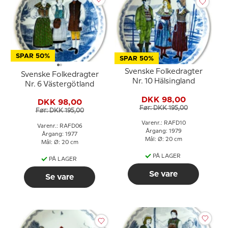
SPAR 50%
SPAR 50%
Svenske Folkedragter
Svenske Folkedragter
Nr. 10 Hälsingland
Nr. 6 Västergötland
DKK 98,00
DKK 98,00
Før: DKK 195,00
Før: DKK 195,00
Varenr.: RAFD10
Varenr.: RAFD06
Årgang: 1979
Årgang: 1977
Mål: Ø: 20 cm
Mål: Ø: 20 cm
PÅ LAGER
PÅ LAGER
Se vare
Se vare