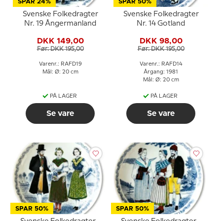
SPAR 24%
SPAR 50%
Svenske Folkedragter
Svenske Folkedragter
Nr. 19 Ångermanland
Nr. 14 Gotland
DKK 149,00
DKK 98,00
Før: DKK 195,00
Før: DKK 195,00
Varenr.: RAFD19
Varenr.: RAFD14
Mål: Ø: 20 cm
Årgang: 1981
Mål: Ø: 20 cm
PÅ LAGER
PÅ LAGER
Se vare
Se vare
SPAR 50%
SPAR 50%