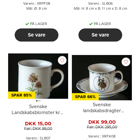
Varenr.: XRPF08
Varenr.: SLB06
Mål: Ø: 8 cm
Mål: H: 8 cm x B: 11 cm x D: 8 cm
PÅ LAGER
PÅ LAGER
Se vare
Se vare
SPAR 85%
SPAR 66%
Svenske
Svenske
landskabsdragter
Landskabsblomster krus
kaffekop nr. 8
Jämtland Brunkulle
DKK 99,00
Härjedalen
DKK 15,00
Før: DKK 295,00
Før: DKK 99,00
Varenr.: XRFK08
Varenr.: SLB07