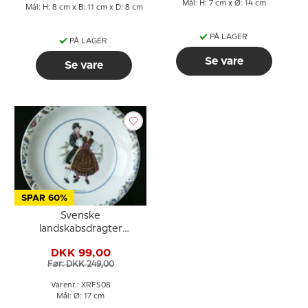
Mål: H: 7 cm x Ø: 14 cm
Mål: H: 8 cm x B: 11 cm x D: 8 cm
PÅ LAGER
PÅ LAGER
Se vare
Se vare
SPAR 60%
Svenske
landskabsdragter
sidetallerken nr. 8
DKK 99,00
Härjedalen
Før: DKK 249,00
Varenr.: XRFS08
Mål: Ø: 17 cm