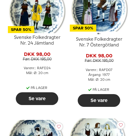
SPAR 50%
SPAR 50%
Svenske Folkedragter
Svenske Folkedragter
Nr. 24 Jämtland
Nr. 7 Östergötland
DKK 98,00
DKK 98,00
Før: DKK 195,00
Før: DKK 195,00
Varenr.: RAFD24
Varenr.: RAFD07
Mål: Ø: 20 cm
Årgang: 1977
Mål: Ø: 20 cm
PÅ LAGER
PÅ LAGER
Se vare
Se vare