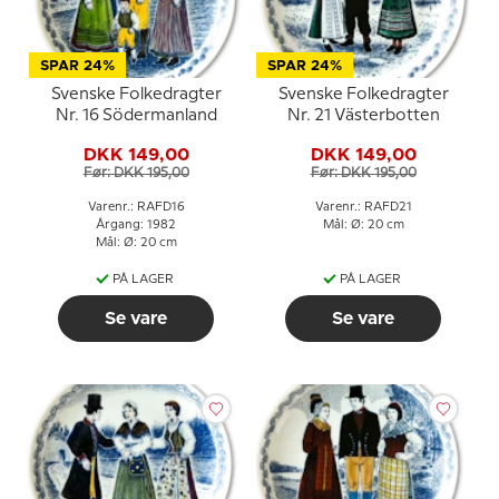
SPAR 24%
SPAR 24%
Svenske Folkedragter
Svenske Folkedragter
Nr. 16 Södermanland
Nr. 21 Västerbotten
DKK 149,00
DKK 149,00
Før: DKK 195,00
Før: DKK 195,00
Varenr.: RAFD16
Varenr.: RAFD21
Årgang: 1982
Mål: Ø: 20 cm
Mål: Ø: 20 cm
PÅ LAGER
PÅ LAGER
Se vare
Se vare