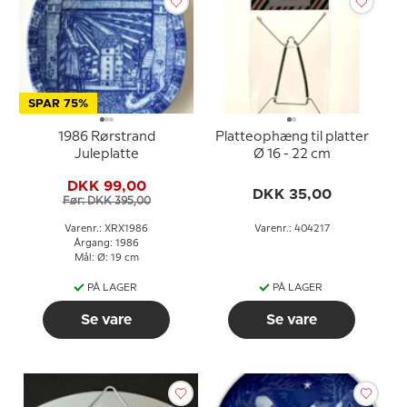
SPAR 75%
1986 Rørstrand
Platteophæng til platter
Juleplatte
Ø 16 - 22 cm
DKK 99,00
DKK 35,00
Før: DKK 395,00
Varenr.: XRX1986
Varenr.: 404217
Årgang: 1986
Mål: Ø: 19 cm
PÅ LAGER
PÅ LAGER
Se vare
Se vare