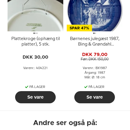
SPAR 47%
Plattekroge (ophæng til
Børnenes julegæst 1987,
platter), 5 stk.
Bing & Grøndahl
Juleplatte
DKK 79,00
DKK 30,00
Før: DKK 150,00
Varenr.: 404221
Varenr.: BX1987
Årgang: 1987
Mål: Ø: 18 cm
PÅ LAGER
PÅ LAGER
Se vare
Se vare
Andre ser også på: