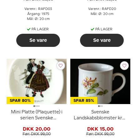
Varenr.: RAFD03
Varenr.: RAFD20
Årgang: 1975
Mål: Ø: 20 cm
Mål: Ø: 20 cm
PÅ LAGER
PÅ LAGER
Se vare
Se vare
SPAR 80%
SPAR 85%
Mini Platte (Plaquette) i
Svenske
serien Svenske
Landskabsblomster krus
landskabsdragter nr. 8
Bohuslän Kaprifolie
DKK 20,00
DKK 15,00
Härjedalen
Før: DKK 99,00
Før: DKK 99,00