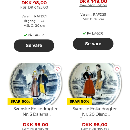
DKK 149,00
DKK 98,00
Før: DKK 195,00
Før: DKK 195,00
Varenr.: RAFD25
Varenr.: RAFD01
Mål: Ø: 20 cm
Årgang: 1974
Mål: Ø: 20 cm
PÅ LAGER
PÅ LAGER
Se vare
Se vare
SPAR 50%
SPAR 50%
Svenske Folkedragter
Svenske Folkedragter
Nr. 3 Dalarna
Nr. 20 Öland
Söndagsdräkt
Ölandsdragten
DKK 98,00
DKK 98,00
Før: DKK 195,00
Før: DKK 195,00