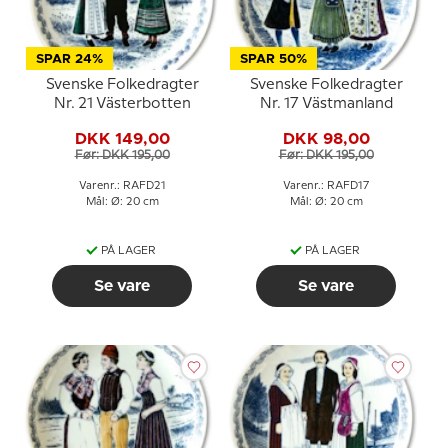
SPAR 24%
SPAR 50%
Svenske Folkedragter
Svenske Folkedragter
Nr. 21 Västerbotten
Nr. 17 Västmanland
DKK 149,00
DKK 98,00
Før: DKK 195,00
Før: DKK 195,00
Varenr.: RAFD21
Varenr.: RAFD17
Mål: Ø: 20 cm
Mål: Ø: 20 cm
PÅ LAGER
PÅ LAGER
Se vare
Se vare