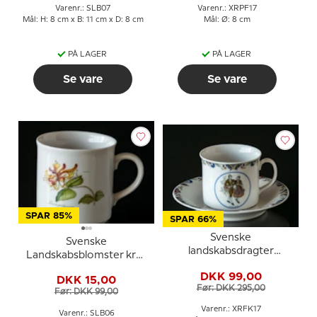
Varenr.: SLB07
Varenr.: XRPF17
Mål: H: 8 cm x B: 11 cm x D: 8 cm
Mål: Ø: 8 cm
PÅ LAGER
PÅ LAGER
Se vare
Se vare
SPAR 85%
SPAR 66%
Svenske
Svenske
landskabsdragter
Landskabsblomster krus
kaffekop nr. 17 Jämtland
Bohuslän Kaprifolie
DKK 99,00
DKK 15,00
Før: DKK 295,00
Før: DKK 99,00
Varenr.: XRFK17
Varenr.: SLB06