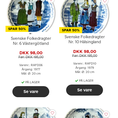
SPAR 50%
SPAR 50%
Svenske Folkedragter
Svenske Folkedragter
Nr. 10 Hälsingland
Nr. 6 Västergötland
DKK 98,00
DKK 98,00
Før: DKK 195,00
Før: DKK 195,00
Varenr.: RAFD10
Varenr.: RAFD06
Årgang: 1979
Årgang: 1977
Mål: Ø: 20 cm
Mål: Ø: 20 cm
PÅ LAGER
PÅ LAGER
Se vare
Se vare