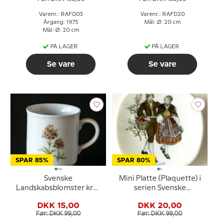
Varenr.: RAFD03
Varenr.: RAFD20
Årgang: 1975
Mål: Ø: 20 cm
Mål: Ø: 20 cm
PÅ LAGER
PÅ LAGER
Se vare
Se vare
SPAR 85%
SPAR 80%
Svenske
Mini Platte (Plaquette) i
Landskabsblomster krus
serien Svenske
Jämtland Brunkulle
landskabsdragter nr. 17
DKK 15,00
DKK 20,00
Jämtland
Før: DKK 99,00
Før: DKK 99,00