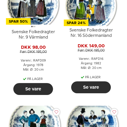
SPAR 50%
SPAR 24%
Svenske Folkedragter
Svenske Folkedragter
Nr. 16 Södermanland
Nr. 9 Värmland
DKK 149,00
DKK 98,00
Før: DKK 195,00
Før: DKK 195,00
Varenr.: RAFD16
Varenr.: RAFD09
Årgang: 1982
Årgang: 1978
Mål: Ø: 20 cm
Mål: Ø: 20 cm
PÅ LAGER
PÅ LAGER
Se vare
Se vare