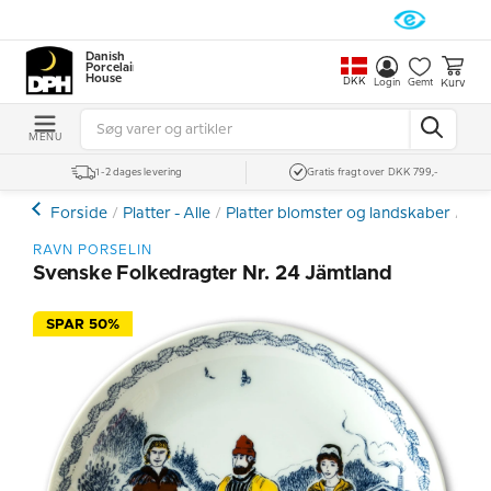
Danish
Porcelain
House
DKK
Kurv
Login
Gemt
MENU
1-2 dages levering
Gratis fragt over DKK 799,-
Forside
Platter - Alle
Platter blomster og landskaber
Rav
RAVN PORSELIN
Svenske Folkedragter Nr. 24 Jämtland
SPAR 50%