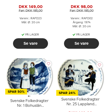
Heldagsdräkt
DKK 149,00
DKK 98,00
Før: DKK 195,00
Før: DKK 195,00
Varenr.: RAFD23
Varenr.: RAFD02
Mål: Ø: 20 cm
Årgang: 1974
Mål: Ø: 20 cm
PÅ LAGER
PÅ LAGER
Se vare
Se vare
SPAR 50%
SPAR 24%
Svenske Folkedragter
Svenske Folkedragter
Nr. 25 Lappland
Nr. 1 Bohuslän
Samedragter
Tjörndräkten