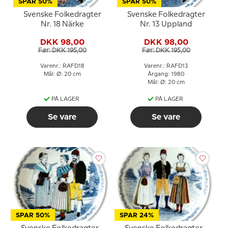
SPAR 50%
SPAR 50%
Svenske Folkedragter
Svenske Folkedragter
Nr. 18 Närke
Nr. 13 Uppland
DKK 98,00
DKK 98,00
Før: DKK 195,00
Før: DKK 195,00
Varenr.: RAFD18
Varenr.: RAFD13
Mål: Ø: 20 cm
Årgang: 1980
Mål: Ø: 20 cm
PÅ LAGER
PÅ LAGER
Se vare
Se vare
SPAR 50%
SPAR 24%