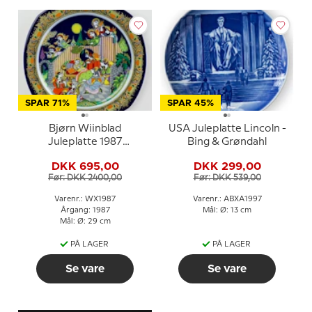
SPAR 71%
SPAR 45%
Bjørn Wiinblad
USA Juleplatte Lincoln -
Juleplatte 1987
Bing & Grøndahl
(julesalme)
DKK 695,00
DKK 299,00
Før: DKK 2400,00
Før: DKK 539,00
Varenr.: WX1987
Varenr.: ABXA1997
Årgang: 1987
Mål: Ø: 13 cm
Mål: Ø: 29 cm
PÅ LAGER
PÅ LAGER
Se vare
Se vare