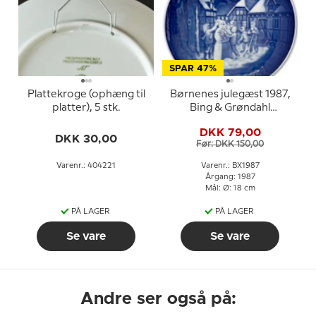
SPAR 47%
Plattekroge (ophæng til
Børnenes julegæst 1987,
platter), 5 stk.
Bing & Grøndahl
Juleplatte
DKK 79,00
DKK 30,00
Før: DKK 150,00
Varenr.: 404221
Varenr.: BX1987
Årgang: 1987
Mål: Ø: 18 cm
PÅ LAGER
PÅ LAGER
Se vare
Se vare
Andre ser også på: