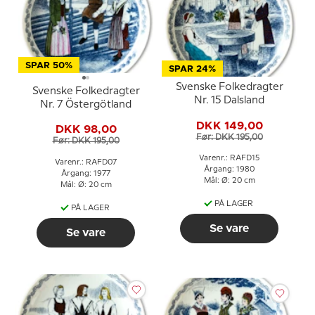
SPAR 50%
SPAR 24%
Svenske Folkedragter
Svenske Folkedragter
Nr. 15 Dalsland
Nr. 7 Östergötland
DKK 149,00
DKK 98,00
Før: DKK 195,00
Før: DKK 195,00
Varenr.: RAFD15
Varenr.: RAFD07
Årgang: 1980
Årgang: 1977
Mål: Ø: 20 cm
Mål: Ø: 20 cm
PÅ LAGER
PÅ LAGER
Se vare
Se vare