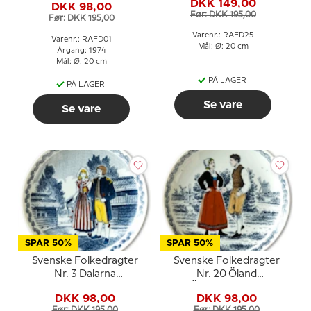
DKK 149,00
DKK 98,00
Før: DKK 195,00
Før: DKK 195,00
Varenr.: RAFD25
Varenr.: RAFD01
Mål: Ø: 20 cm
Årgang: 1974
Mål: Ø: 20 cm
PÅ LAGER
PÅ LAGER
Se vare
Se vare
SPAR 50%
SPAR 50%
Svenske Folkedragter
Svenske Folkedragter
Nr. 3 Dalarna
Nr. 20 Öland
Söndagsdräkt
Ölandsdragten
DKK 98,00
DKK 98,00
Før: DKK 195,00
Før: DKK 195,00