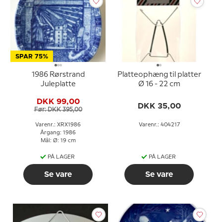
SPAR 75%
1986 Rørstrand
Platteophæng til platter
Juleplatte
Ø 16 - 22 cm
DKK 99,00
DKK 35,00
Før: DKK 395,00
Varenr.: XRX1986
Varenr.: 404217
Årgang: 1986
Mål: Ø: 19 cm
PÅ LAGER
PÅ LAGER
Se vare
Se vare