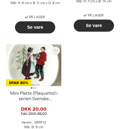
Mål: H: 7 cm x Ø: 14 cm
Mål: H: 8 cm x B: 11 cm x D: 8 cm
PÅ LAGER
PÅ LAGER
Se vare
Se vare
SPAR 80%
Mini Platte (Plaquette) i
serien Svenske
landskabsdragter nr. 12
DKK 20,00
Norrbotten
Før: DKK 99,00
Varenr.: XRPF12
Mål: Ø: 8 cm