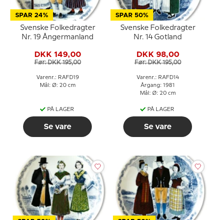
SPAR 24%
SPAR 50%
Svenske Folkedragter
Svenske Folkedragter
Nr. 19 Ångermanland
Nr. 14 Gotland
DKK 149,00
DKK 98,00
Før: DKK 195,00
Før: DKK 195,00
Varenr.: RAFD19
Varenr.: RAFD14
Mål: Ø: 20 cm
Årgang: 1981
Mål: Ø: 20 cm
PÅ LAGER
PÅ LAGER
Se vare
Se vare