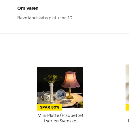
Om varen
Ravn landskabs platte nr. 10
SPAR 80%
Mini Platte (Plaquette)
i serien Svenske
landskabsdragter nr. 3