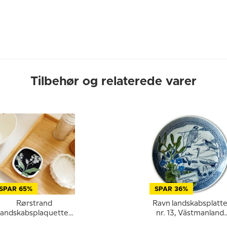
Tilbehør og relaterede varer
SPAR 65%
SPAR 36%
Rørstrand
Ravn landskabsplatt
landskabsplaquette,
nr. 13, Västmanland
Dalsland
mistelten & blå