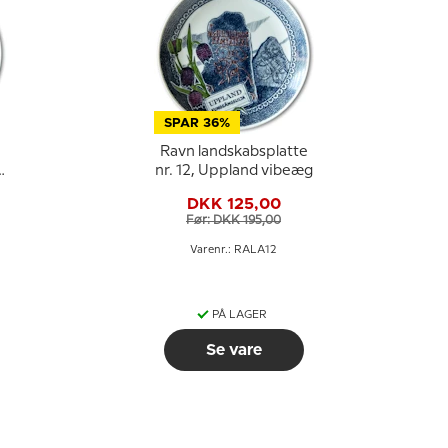
SPAR 36%
e
Ravn landskabsplatte
nr. 12, Uppland vibeæg
DKK 125,00
Før: DKK 195,00
Varenr.: RALA12
PÅ LAGER
Se vare