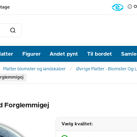
O
ntage
latter
Figurer
Andet pynt
Til bordet
Samlea
Platter blomster og landskaber
Øvrige Platter - Blomster Og
forglemmigej
nd Forglemmigej
Vælg kvalitet: