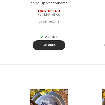
nr. 12, Uppland vibeæg
n
DKK 125,00
Før: DKK 195,00
Varenr.: RALA12
PÅ LAGER
Se vare