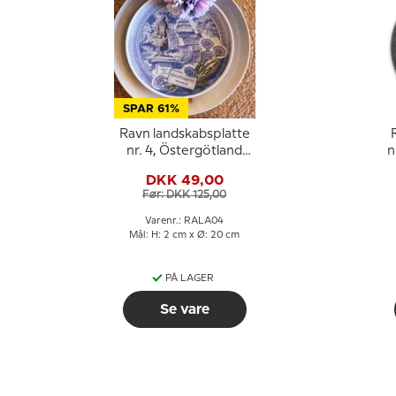
SPAR 61%
Ravn landskabsplatte
nr. 4, Östergötland
n
kornblomst
DKK 49,00
Før: DKK 125,00
Varenr.: RALA04
Mål: H: 2 cm x Ø: 20 cm
PÅ LAGER
Se vare