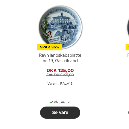
SPAR 36%
Ravn landskabsplatte
nr. 19, Gästrikland
liljekonval
DKK 125,00
Før: DKK 195,00
Varenr.: RALA19
PÅ LAGER
Se vare