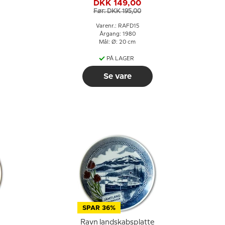
DKK 149,00
Før: DKK 195,00
Varenr.: RAFD15
Årgang: 1980
Mål: Ø: 20 cm
PÅ LAGER
Se vare
SPAR 36%
Ravn landskabsplatte