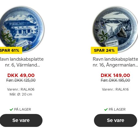
SPAR 61%
SPAR 24%
Ravn landskabsplatte
Ravn landskabsplatt
nr. 6, Värmland
nr. 16, Ångermanland
skovstjerne
stedmoderblomst
DKK 49,00
DKK 149,00
Før: DKK 125,00
Før: DKK 195,00
Varenr.: RALA06
Varenr.: RALA16
Mål: Ø: 20 cm
PÅ LAGER
PÅ LAGER
Se vare
Se vare