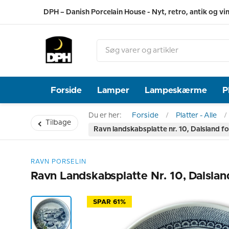
DPH – Danish Porcelain House - Nyt, retro, antik og vi
Forside
Lamper
Lampeskærme
P
Du er her:
Forside
Platter - Alle
Tilbage
Ravn landskabsplatte nr. 10, Dalsland 
RAVN PORSELIN
Ravn Landskabsplatte Nr. 10, Dalsla
SPAR 61%