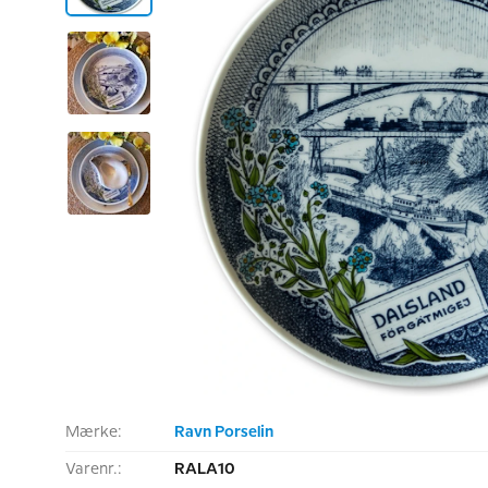
Mærke:
Ravn Porselin
Varenr.:
RALA10