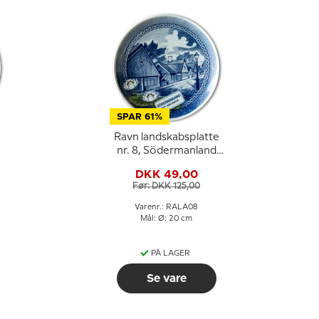
SPAR 61%
e
Ravn landskabsplatte
nr. 8, Södermanland
Nøkkerose
DKK 49,00
Før: DKK 125,00
Varenr.: RALA08
Mål: Ø: 20 cm
PÅ LAGER
Se vare