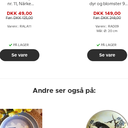
nr. 11, Närke
dyr og blomster 9
økkerose & kodriver
Dalsland
DKK 49,00
DKK 149,00
Før: DKK 125,00
Før: DKK 249,00
Varenr.: RALA11
Varenr.: RAD09
Mål: Ø: 20 cm
PÅ LAGER
PÅ LAGER
Se vare
Se vare
Andre ser også på: