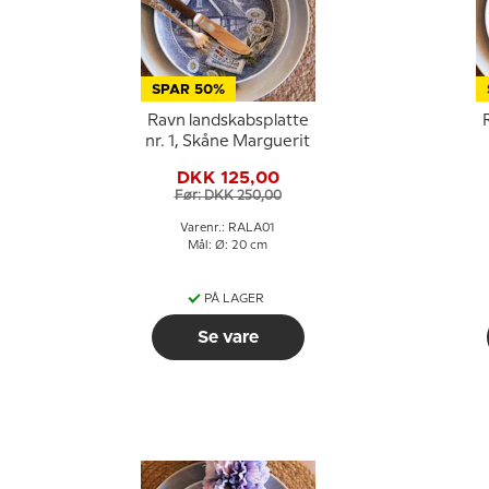
SPAR 50%
Ravn landskabsplatte
nr. 1, Skåne Marguerit
DKK 125,00
Før: DKK 250,00
Varenr.: RALA01
Mål: Ø: 20 cm
PÅ LAGER
Se vare