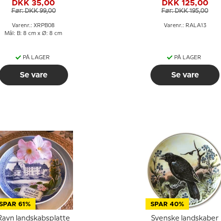
DKK 35,00
DKK 125,00
anemone
Før: DKK 99,00
Før: DKK 195,00
Varenr.: XRPB08
Varenr.: RALA13
Mål: B: 8 cm x Ø: 8 cm
PÅ LAGER
PÅ LAGER
Se vare
Se vare
SPAR 61%
SPAR 40%
Ravn landskabsplatte
Svenske landskaber