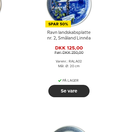
SPAR 50%
Ravn landskabsplatte
nr. 2, Småland Linnéa
DKK 125,00
Før: DKK 250,00
Varenr.: RALA02
Mål: Ø: 20 cm
PÅ LAGER
Se vare