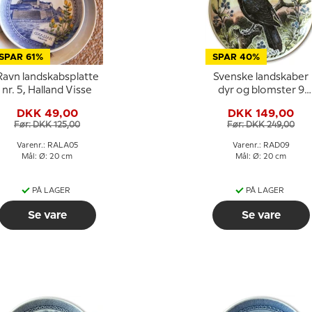
SPAR 61%
SPAR 40%
Ravn landskabsplatte
Svenske landskaber
nr. 5, Halland Visse
dyr og blomster 9
Dalsland
DKK 49,00
DKK 149,00
Før: DKK 125,00
Før: DKK 249,00
Varenr.: RALA05
Varenr.: RAD09
Mål: Ø: 20 cm
Mål: Ø: 20 cm
PÅ LAGER
PÅ LAGER
Se vare
Se vare