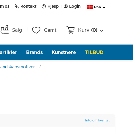
m os
Kontakt
Hjælp
Login
DKK
Salg
Gemt
Kurv
(0)
rtikler
Brands
Kunstnere
TILBUD
 Landskabsmotiver
Info om kvalitet