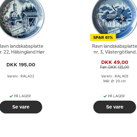
SPAR 61%
Ravn landskabsplatte
Ravn landskabsplatt
r. 22, Hälsingland Hør
nr. 3, Västergötland
Lyng
DKK 49,00
DKK 195,00
Før: DKK 125,00
Varenr.: RALA22
Varenr.: RALA03
Mål: Ø: 20 cm
PÅ LAGER
PÅ LAGER
Se vare
Se vare