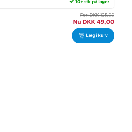
10+ stk på lager
Før:
DKK
125,00
Nu
DKK
49,00
Læg i kurv