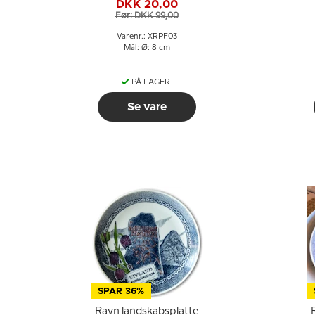
DKK 20,00
Dalsland
Før: DKK 99,00
Varenr.: XRPF03
Mål: Ø: 8 cm
PÅ LAGER
Se vare
SPAR 36%
Ravn landskabsplatte