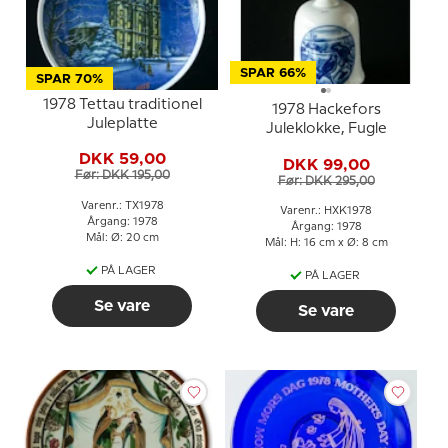
SPAR 66%
SPAR 70%
1978 Tettau traditionel
1978 Hackefors
Juleplatte
Juleklokke, Fugle
DKK 59,00
DKK 99,00
Før: DKK 195,00
Før: DKK 295,00
Varenr.: TX1978
Varenr.: HXK1978
Årgang: 1978
Årgang: 1978
Mål: Ø: 20 cm
Mål: H: 16 cm x Ø: 8 cm
PÅ LAGER
PÅ LAGER
Se vare
Se vare