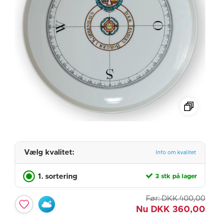
Vælg kvalitet:
Info om kvalitet
1. sortering
3 stk på lager
Før:
DKK
400,00
Nu
DKK
360,00