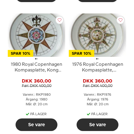
SPAR 10%
SPAR 10%
1980 Royal Copenhagen
1976 Royal Copenhagen
Kompasplatte, Kong
Kompasplatte,
Christian IV's
Sladrekompas 1787
DKK 360,00
DKK 360,00
skibkompas 1595
Før: DKK 400,00
Før: DKK 400,00
Varenr.: RKP1980
Varenr.: RKP1976
Årgang: 1980
Årgang: 1976
Mål: Ø: 20 cm
Mål: Ø: 20 cm
PÅ LAGER
PÅ LAGER
Se vare
Se vare