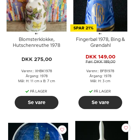
SPAR 21%
Blomsterklokke,
Fingerbøl 1978, Bing &
Hutschenreuthe 1978
Grøndahl
DKK 149,00
DKK 275,00
Før: DKK 189,00
Varenr.: XHBK1978
Varenr.: BFB1978
Årgang: 1978
Årgang: 1978
Mål: H: 11 cm x B: 7 cm
Mål: H: 3 cm
PÅ LAGER
PÅ LAGER
Se vare
Se vare