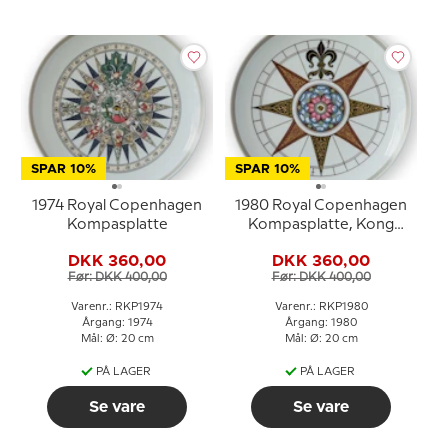
SPAR 10%
SPAR 10%
1974 Royal Copenhagen
1980 Royal Copenhagen
Kompasplatte
Kompasplatte, Kong
Christian IV's
DKK 360,00
DKK 360,00
skibkompas 1595
Før: DKK 400,00
Før: DKK 400,00
Varenr.: RKP1974
Varenr.: RKP1980
Årgang: 1974
Årgang: 1980
Mål: Ø: 20 cm
Mål: Ø: 20 cm
PÅ LAGER
PÅ LAGER
Se vare
Se vare