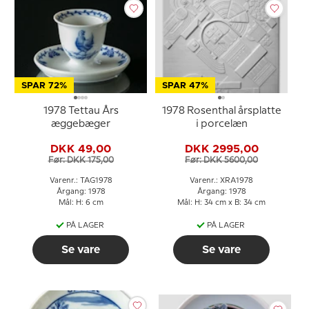
SPAR 72%
SPAR 47%
1978 Tettau Års
1978 Rosenthal årsplatte
æggebæger
i porcelæn
DKK 49,00
DKK 2995,00
Før: DKK 175,00
Før: DKK 5600,00
Varenr.: TAG1978
Varenr.: XRA1978
Årgang: 1978
Årgang: 1978
Mål: H: 6 cm
Mål: H: 34 cm x B: 34 cm
PÅ LAGER
PÅ LAGER
Se vare
Se vare