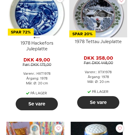
SPAR 72%
SPAR 20%
1978 Tettau Juleplatte
1978 Hackefors
Juleplatte
DKK 358,00
DKK 49,00
Før: DKK 448,00
Før: DKK 175,00
Varenr.: XTX1978
Varenr.: HXT1978
Årgang: 1978
Årgang: 1978
Mål: Ø: 20 cm
Mål: Ø: 20 cm
PÅ LAGER
PÅ LAGER
Se vare
Se vare