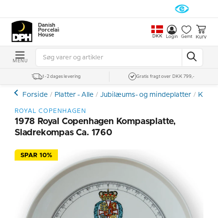
Danish
Porcelain
House
DKK
Kurv
Login
Gemt
MENU
1-2 dages levering
Gratis fragt over DKK 799,-
Forside
Platter - Alle
Jubilæums- og mindeplatter
Kompa
ROYAL COPENHAGEN
1978 Royal Copenhagen Kompasplatte,
Sladrekompas Ca. 1760
SPAR 10%