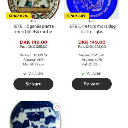
SPAR 62%
SPAR 34%
1978 Höganäs platte
1978 Orrefors mors dag
med bibelsk motiv
platte i glas
DKK 149,00
DKK 149,00
Før: DKK 395,00
Før: DKK 225,00
Varenr.: HOA1978
Varenr.: OM1978
Årgang: 1978
Årgang: 1978
Mål: Ø: 27 cm
Mål: Ø: 20 cm
PÅ LAGER
PÅ LAGER
Se vare
Se vare