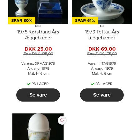
SPAR 80%
SPAR 61%
1978 Rørstrand Års
1979 Tettau Års
Æggebæger
æggebæger
DKK 25,00
DKK 69,00
Før: DKK 125,00
Før: DKK 175,00
Varenr.: XRAAG1978
Varenr.: TAG1979
Årgang: 1978
Årgang: 1979
Mål: H: 6 cm
Mål: H: 6 cm
PÅ LAGER
PÅ LAGER
Se vare
Se vare