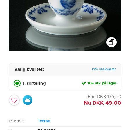
Vælg kvalitet:
Info om kvalitet
1. sortering
10+ stk på lager
Før:
DKK
175,00
Nu
DKK
49,00
Mærke:
Tettau