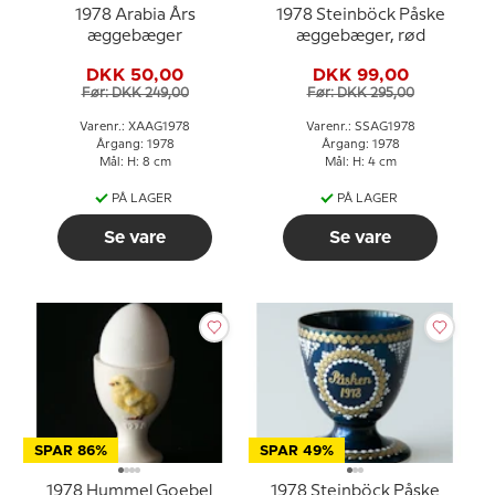
1978 Arabia Års
1978 Steinböck Påske
æggebæger
æggebæger, rød
DKK 50,00
DKK 99,00
Før: DKK 249,00
Før: DKK 295,00
Varenr.: XAAG1978
Varenr.: SSAG1978
Årgang: 1978
Årgang: 1978
Mål: H: 8 cm
Mål: H: 4 cm
PÅ LAGER
PÅ LAGER
Se vare
Se vare
SPAR 86%
SPAR 49%
1978 Hummel Goebel
1978 Steinböck Påske