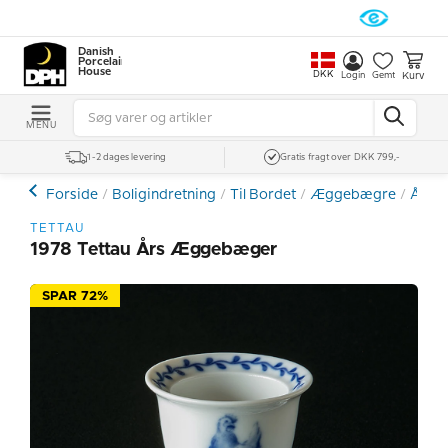
Danish
Porcelain
House
DKK
Kurv
Login
Gemt
MENU
1-2 dages levering
Gratis fragt over DKK 799,-
Forside
Boligindretning
Til Bordet
Æggebægre
Års-
TETTAU
1978 Tettau Års Æggebæger
SPAR 72%