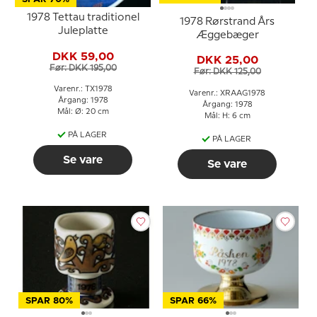
1978 Tettau traditionel
1978 Rørstrand Års
Juleplatte
Æggebæger
DKK 59,00
DKK 25,00
Før: DKK 195,00
Før: DKK 125,00
Varenr.: TX1978
Varenr.: XRAAG1978
Årgang: 1978
Årgang: 1978
Mål: Ø: 20 cm
Mål: H: 6 cm
PÅ LAGER
PÅ LAGER
Se vare
Se vare
SPAR 80%
SPAR 66%