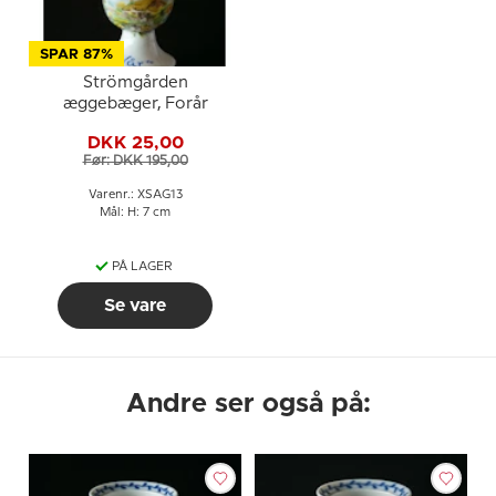
SPAR 87%
Strömgården
æggebæger, Forår
DKK 25,00
Før: DKK 195,00
Varenr.: XSAG13
Mål: H: 7 cm
PÅ LAGER
Se vare
Andre ser også på: