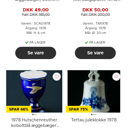
høns
Mors Dag
DKK 49,00
DKK 50,00
Før: DKK 195,00
Før: DKK 200,00
Varenr.: SCAG1978
Varenr.: TM1978
Årgang: 1978
Årgang: 1978
Mål: H: 6 cm
Mål: Ø: 20 cm
PÅ LAGER
PÅ LAGER
Se vare
Se vare
SPAR 66%
SPAR 75%
1978 Hutschenreuther
Tettau juleklokke 1978
koboltblå æggebæger,