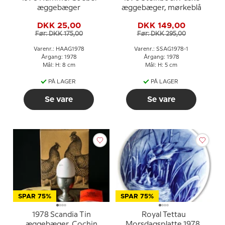
æggebæger
æggebæger, mørkeblå
DKK 25,00
DKK 149,00
Før: DKK 175,00
Før: DKK 295,00
Varenr.: HAAG1978
Varenr.: SSAG1978-1
Årgang: 1978
Årgang: 1978
Mål: H: 8 cm
Mål: H: 5 cm
PÅ LAGER
PÅ LAGER
Se vare
Se vare
SPAR 75%
SPAR 75%
1978 Scandia Tin
Royal Tettau
æggebæger, Cochin
Morsdagsplatte 1978,