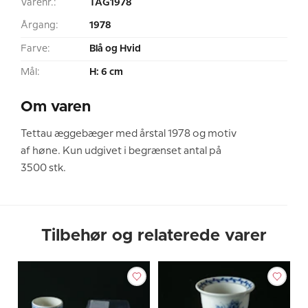
Varenr.:
TAG1978
Årgang:
1978
Farve:
Blå og Hvid
Mål:
H: 6 cm
Om varen
Tettau æggebæger med årstal 1978 og motiv
af høne. Kun udgivet i begrænset antal på
3500 stk.
Tilbehør og relaterede varer