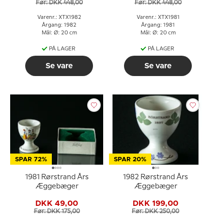
Før: DKK 448,00
Før: DKK 448,00
Varenr.: XTX1982
Varenr.: XTX1981
Årgang: 1982
Årgang: 1981
Mål: Ø: 20 cm
Mål: Ø: 20 cm
PÅ LAGER
PÅ LAGER
Se vare
Se vare
SPAR 72%
SPAR 20%
1981 Rørstrand Års
1982 Rørstrand Års
Æggebæger
Æggebæger
DKK 49,00
DKK 199,00
Før: DKK 175,00
Før: DKK 250,00