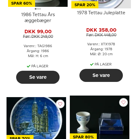
SPAR 60%
SPAR 20%
1978 Tettau Juleplatte
1986 Tettau Års
æggebæger
DKK 358,00
DKK 99,00
Før: DKK 448,00
Før: DKK 249,00
Varenr.: XTX1978
Varenr.: TAG1986
Årgang: 1978
Årgang: 1986
Mål: Ø: 20 cm
Mål: H: 6 cm
PÅ LAGER
PÅ LAGER
Se vare
Se vare
SPAR 80%
SPAR 70%