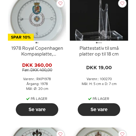
SPAR 10%
1978 Royal Copenhagen
Plattestativ til små
Kompasplatte,
platter op til 18 cm
Sladrekompas ca. 1760
DKK 360,00
DKK 19,00
Før: DKK 400,00
Varenr.: RKP1978
Varenr.: 100270
Årgang: 1978
Mål: H: 5 cm x D: 7 cm
Mål: Ø: 20 cm
PÅ LAGER
PÅ LAGER
Se vare
Se vare