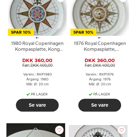
SPAR 10%
SPAR 10%
1980 Royal Copenhagen
1976 Royal Copenhagen
Kompasplatte, Kong
Kompasplatte,
Christian IV's
Sladrekompas 1787
DKK 360,00
DKK 360,00
skibkompas 1595
Før: DKK 400,00
Før: DKK 400,00
Varenr.: RKP1980
Varenr.: RKP1976
Årgang: 1980
Årgang: 1976
Mål: Ø: 20 cm
Mål: Ø: 20 cm
PÅ LAGER
PÅ LAGER
Se vare
Se vare