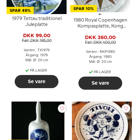
SPAR 10%
SPAR 49%
1979 Tettau traditionel
1980 Royal Copenhagen
Juleplatte
Kompasplatte, Kong
Christian IV's
DKK 99,00
DKK 360,00
skibkompas 1595
Før: DKK 195,00
Før: DKK 400,00
Varenr.: TX1979
Varenr.: RKP1980
Årgang: 1979
Årgang: 1980
Mål: Ø: 20 cm
Mål: Ø: 20 cm
PÅ LAGER
PÅ LAGER
Se vare
Se vare