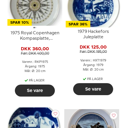
SPAR 10%
SPAR 36%
1979 Hackefors
1975 Royal Copenhagen
Juleplatte
Kompasplatte,
Sladrekompas ca. 1825
DKK 125,00
DKK 360,00
Før: DKK 195,00
Før: DKK 400,00
Varenr.: HXT1979
Varenr.: RKP1975
Årgang: 1979
Årgang: 1975
Mål: Ø: 20 cm
Mål: Ø: 20 cm
PÅ LAGER
PÅ LAGER
Se vare
Se vare