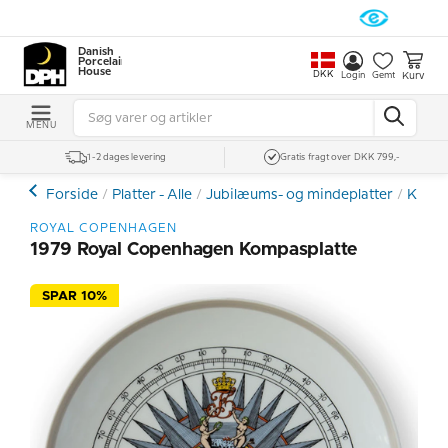
Danish
Porcelain
House
DKK
Kurv
Login
Gemt
MENU
1-2 dages levering
Gratis fragt over DKK 799,-
Forside
Platter - Alle
Jubilæums- og mindeplatter
Kompa
ROYAL COPENHAGEN
1979 Royal Copenhagen Kompasplatte
SPAR 10%