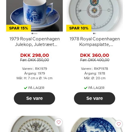
SPAR 15%
SPAR 10%
1979 Royal Copenhagen
1978 Royal Copenhagen
Julekop, Juletræet
Kompasplatte,
vælges
Sladrekompas ca. 1760
DKK 298,00
DKK 360,00
Før: DKK 350,00
Før: DKK 400,00
Varenr.: RK1979
Varenr.: RKP1978
Årgang: 1979
Årgang: 1978
Mål: H: 7 cm x Ø: 14 cm
Mål: Ø: 20 cm
PÅ LAGER
PÅ LAGER
Se vare
Se vare