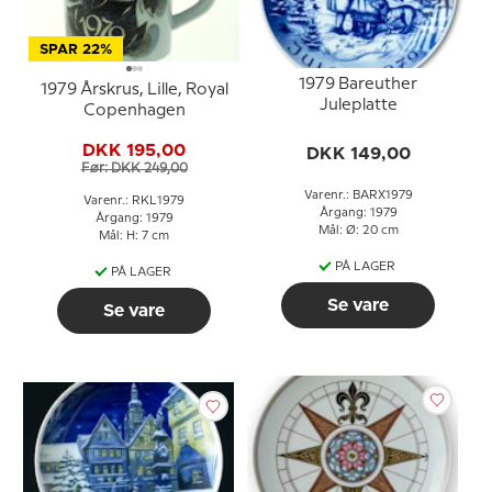
SPAR 22%
1979 Bareuther
1979 Årskrus, Lille, Royal
Juleplatte
Copenhagen
DKK 195,00
DKK 149,00
Før: DKK 249,00
Varenr.: BARX1979
Varenr.: RKL1979
Årgang: 1979
Årgang: 1979
Mål: Ø: 20 cm
Mål: H: 7 cm
PÅ LAGER
PÅ LAGER
Se vare
Se vare