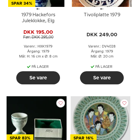
SPAR 34%
1979 Hackefors
Tivoliplatte 1979
Juleklokke, Elg
DKK 195,00
DKK 249,00
Før: DKK 295,00
Varenr.: HXK1979
Varenr.: DV4028
Årgang: 1979
Årgang: 1979
Mål: H: 16 cm x Ø: 8 cm
Mål: Ø: 20 cm
PÅ LAGER
PÅ LAGER
Se vare
Se vare
SPAR 83%
SPAR 16%