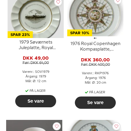
SPAR 10%
SPAR 23%
1979 Søværnets
1976 Royal Copenhagen
Juleplatte, Royal
Kompasplatte,
Copenhagen
Sladrekompas 1787
DKK 49,00
DKK 360,00
Før: DKK 64,00
Før: DKK 400,00
Varenr.: SOV1979
Varenr.: RKP1976
Årgang: 1979
Årgang: 1976
Mål: Ø: 12 cm
Mål: Ø: 20 cm
PÅ LAGER
PÅ LAGER
Se vare
Se vare