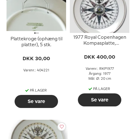
1977 Royal Copenhagen
Plattekroge (ophæng til
Kompasplatte,
platter), 5 stk.
Sladrekompas ca. 1800
DKK 400,00
DKK 30,00
Varenr.: RKP1977
Varenr.: 404221
Årgang: 1977
Mål: Ø: 20 cm
PÅ LAGER
PÅ LAGER
Se vare
Se vare