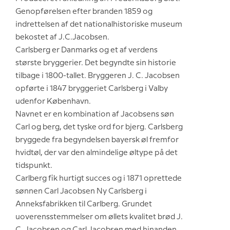
Genopførelsen efter branden 1859 og
indrettelsen af det nationalhistoriske museum
bekostet af J.C.Jacobsen.
Carlsberg er Danmarks og et af verdens
største bryggerier. Det begyndte sin historie
tilbage i 1800-tallet. Bryggeren J. C. Jacobsen
opførte i 1847 bryggeriet Carlsberg i Valby
udenfor København.
Navnet er en kombination af Jacobsens søn
Carl og berg, det tyske ord for bjerg. Carlsberg
bryggede fra begyndelsen bayersk øl fremfor
hvidtøl, der var den almindelige øltype på det
tidspunkt.
Carlberg fik hurtigt succes og i 1871 oprettede
sønnen Carl Jacobsen Ny Carlsberg i
Anneksfabrikken til Carlberg. Grundet
uoverensstemmelser om øllets kvalitet brød J.
C. Jacobsen og Carl Jacobsen med hinanden