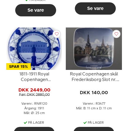
Se vare
Se vare
SPAR 15%
1811-1911 Royal
Royal Copenhagen skål
Copenhagen
Frederiksborg Slot nr.
Mindeplatte,
3477
DKK 2449,00
CARLSBERG
DKK 140,00
Før: DKK 2880,00
LABORATORIUM
J.C.JACOBSEN 2.
Varenr.: RNR120
Varenr.: R3477
SEPTEMBER 1811-191
Årgang: 1911
Mål: B: 11 cm x D: 11 cm
Mål: Ø: 25 cm
PÅ LAGER
PÅ LAGER