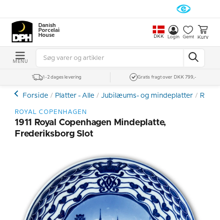
Danish
Porcelain
House
DKK
Kurv
Login
Gemt
MENU
1-2 dages levering
Gratis fragt over DKK 799,-
Forside
Platter - Alle
Jubilæums- og mindeplatter
Royal
ROYAL COPENHAGEN
1911 Royal Copenhagen Mindeplatte,
Frederiksborg Slot