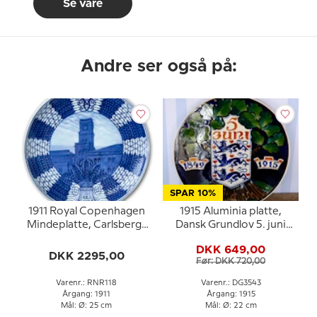
Se vare
Andre ser også på:
SPAR 10%
1911 Royal Copenhagen
1915 Aluminia platte,
Mindeplatte, Carlsberg-
Dansk Grundlov 5. juni
platte
1849-1915
DKK 649,00
DKK 2295,00
Før: DKK 720,00
Varenr.: RNR118
Varenr.: DG3543
Årgang: 1911
Årgang: 1915
Mål: Ø: 25 cm
Mål: Ø: 22 cm