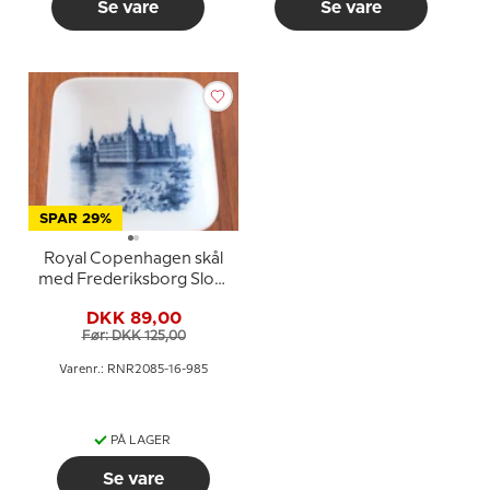
Se vare
Se vare
SPAR 29%
Royal Copenhagen skål
med Frederiksborg Slot i
blå hvid porcelæn
DKK 89,00
Før: DKK 125,00
Varenr.: RNR2085-16-985
PÅ LAGER
Se vare