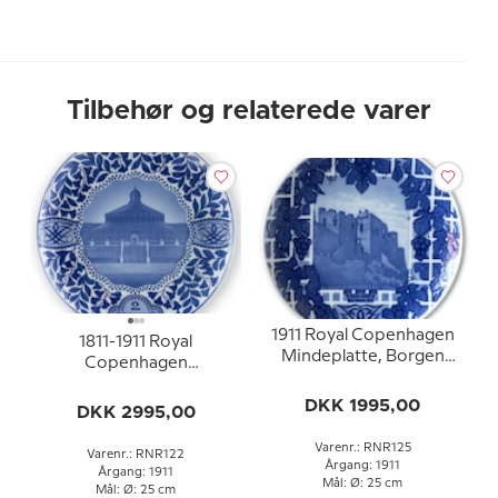
Tilbehør og relaterede varer
1911 Royal Copenhagen
1811-1911 Royal
Mindeplatte, Borgen
Copenhagen
Lindos på Rhodos
Mindeplatte,
DKK 1995,00
Palmehuset i Botanisk
DKK 2995,00
Have i København
Varenr.: RNR125
Varenr.: RNR122
Årgang: 1911
Årgang: 1911
Mål: Ø: 25 cm
Mål: Ø: 25 cm