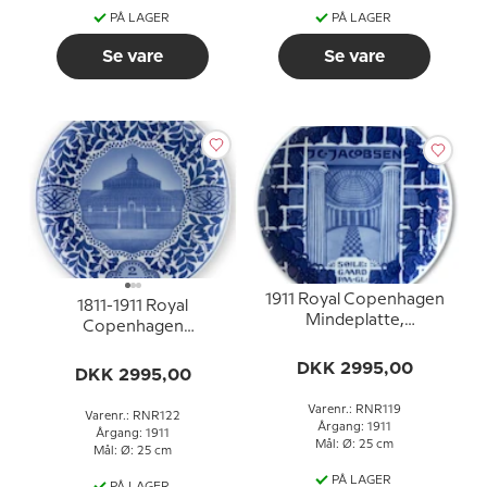
PÅ LAGER
PÅ LAGER
Se vare
Se vare
1911 Royal Copenhagen
1811-1911 Royal
Mindeplatte,
Copenhagen
J.C.JACOBSEN,
Mindeplatte,
SØJLEGAARD PAA
DKK 2995,00
Palmehuset i Botanisk
DKK 2995,00
GL.CARLSBERG.
Have i København
Varenr.: RNR119
Varenr.: RNR122
Årgang: 1911
Årgang: 1911
Mål: Ø: 25 cm
Mål: Ø: 25 cm
PÅ LAGER
PÅ LAGER