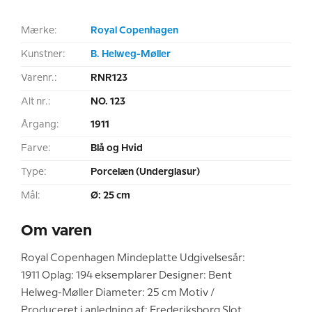
Mærke:
Royal Copenhagen
Kunstner:
B. Helweg-Møller
Varenr.:
RNR123
Alt nr.:
NO. 123
Årgang:
1911
Farve:
Blå og Hvid
Type:
Porcelæn (Underglasur)
Mål:
Ø: 25 cm
Om varen
Royal Copenhagen Mindeplatte Udgivelsesår:
1911 Oplag: 194 eksemplarer Designer: Bent
Helweg-Møller Diameter: 25 cm Motiv /
Produceret i anledning af: Frederiksborg Slot.