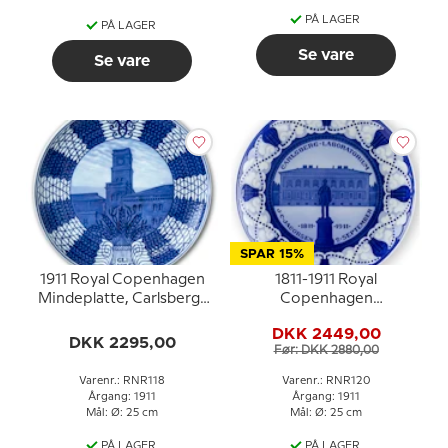
PÅ LAGER
PÅ LAGER
Se vare
Se vare
SPAR 15%
1911 Royal Copenhagen
1811-1911 Royal
Mindeplatte, Carlsberg-
Copenhagen
platte
Mindeplatte,
DKK 2449,00
CARLSBERG
DKK 2295,00
Før: DKK 2880,00
LABORATORIUM
J.C.JACOBSEN 2.
Varenr.: RNR118
Varenr.: RNR120
SEPTEMBER 1811-191
Årgang: 1911
Årgang: 1911
Mål: Ø: 25 cm
Mål: Ø: 25 cm
PÅ LAGER
PÅ LAGER