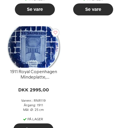
Se vare
Se vare
1911 Royal Copenhagen
Mindeplatte,
J.C.JACOBSEN,
SØJLEGAARD PAA
DKK 2995,00
GL.CARLSBERG.
Varenr.: RNR119
Årgang: 1911
Mål: Ø: 25 cm
PÅ LAGER