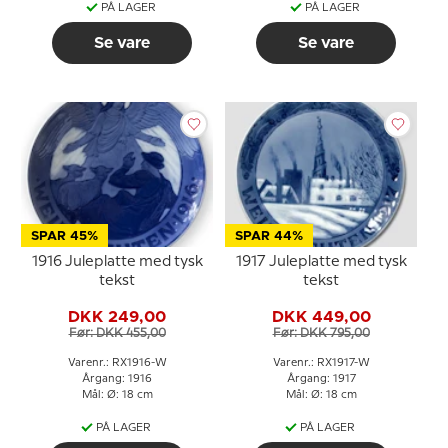
PÅ LAGER
PÅ LAGER
Se vare
Se vare
SPAR 45%
SPAR 44%
1916 Juleplatte med tysk
1917 Juleplatte med tysk
tekst
tekst
DKK 249,00
DKK 449,00
Før: DKK 455,00
Før: DKK 795,00
Varenr.: RX1916-W
Varenr.: RX1917-W
Årgang: 1916
Årgang: 1917
Mål: Ø: 18 cm
Mål: Ø: 18 cm
PÅ LAGER
PÅ LAGER