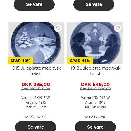
Se vare
Se vare
SPAR 43%
SPAR 45%
1915 Juleplatte med tysk
1912 Juleplatte med tysk
tekst
tekst
DKK 295,00
DKK 549,00
Før: DKK 520,00
Før: DKK 1000,00
Varenr.: RX1915-W
Varenr.: RX1912-W
Årgang: 1915
Årgang: 1912
Mål: Ø: 18 cm
Mål: Ø: 18 cm
PÅ LAGER
PÅ LAGER
Se vare
Se vare