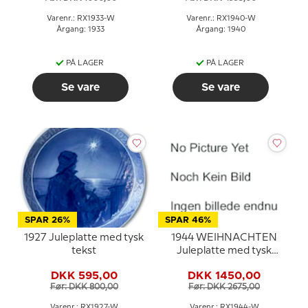
Varenr.: RX1933-W
Varenr.: RX1940-W
Årgang: 1933
Årgang: 1940
PÅ LAGER
PÅ LAGER
Se vare
Se vare
SPAR 26%
SPAR 46%
1927 Juleplatte med tysk
1944 WEIHNACHTEN
tekst
Juleplatte med tysk
tekst, Royal
DKK 595,00
DKK 1450,00
Copenhagen
Før: DKK 800,00
Før: DKK 2675,00
Varenr.: RX1927-W
Varenr.: RX1944-W