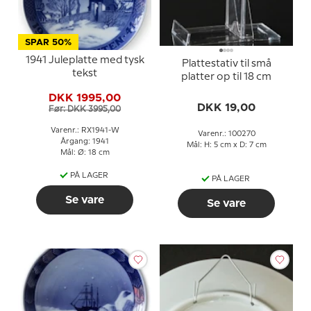
SPAR 50%
1941 Juleplatte med tysk
Plattestativ til små
tekst
platter op til 18 cm
DKK 1995,00
DKK 19,00
Før: DKK 3995,00
Varenr.: RX1941-W
Varenr.: 100270
Årgang: 1941
Mål: H: 5 cm x D: 7 cm
Mål: Ø: 18 cm
PÅ LAGER
PÅ LAGER
Se vare
Se vare