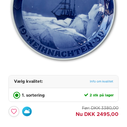
Vælg kvalitet:
Info om kvalitet
1. sortering
2 stk på lager
Før:
DKK
3380,00
Nu
DKK
2495,00