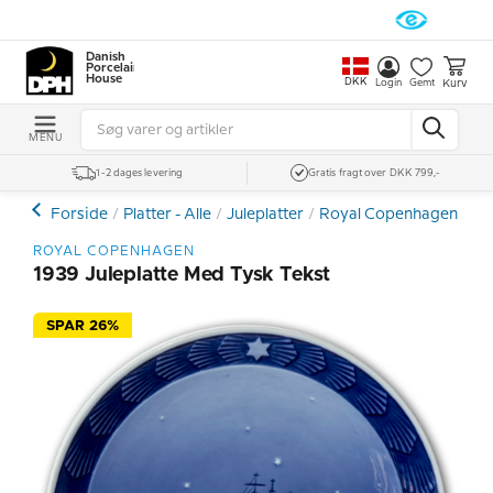
Danish
Porcelain
House
DKK
Kurv
Login
Gemt
MENU
1-2 dages levering
Gratis fragt over DKK 799,-
Forside
Platter - Alle
Juleplatter
Royal Copenhagen Julep
ROYAL COPENHAGEN
1939 Juleplatte Med Tysk Tekst
SPAR 26%