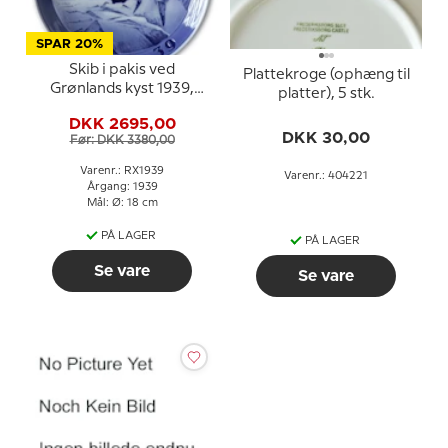
SPAR 20%
Skib i pakis ved
Plattekroge (ophæng til
Grønlands kyst 1939,
platter), 5 stk.
Royal Copenhagen
DKK 2695,00
Juleplatte
DKK 30,00
Før: DKK 3380,00
Varenr.: RX1939
Varenr.: 404221
Årgang: 1939
Mål: Ø: 18 cm
PÅ LAGER
PÅ LAGER
Se vare
Se vare