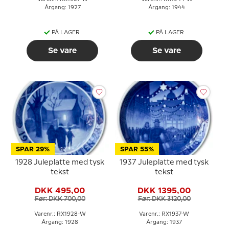
Årgang: 1927
Årgang: 1944
PÅ LAGER
PÅ LAGER
Se vare
Se vare
SPAR 29%
SPAR 55%
1928 Juleplatte med tysk
1937 Juleplatte med tysk
tekst
tekst
DKK 495,00
DKK 1395,00
Før: DKK 700,00
Før: DKK 3120,00
Varenr.: RX1928-W
Varenr.: RX1937-W
Årgang: 1928
Årgang: 1937