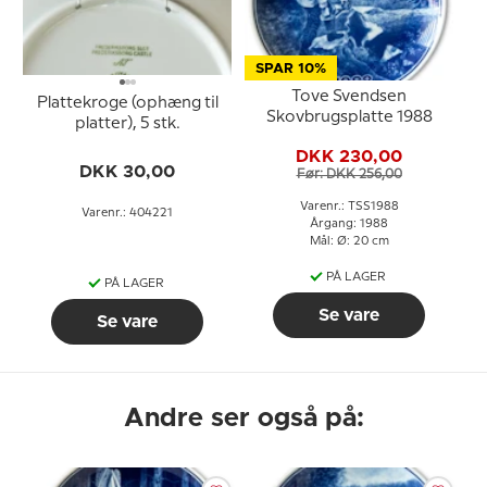
SPAR 10%
Tove Svendsen
Plattekroge (ophæng til
Skovbrugsplatte 1988
platter), 5 stk.
DKK 230,00
DKK 30,00
Før: DKK 256,00
Varenr.: TSS1988
Varenr.: 404221
Årgang: 1988
Mål: Ø: 20 cm
PÅ LAGER
PÅ LAGER
Se vare
Se vare
Andre ser også på: