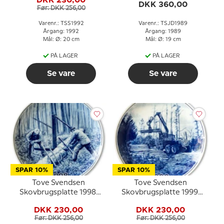
DKK 230,00
DKK 360,00
Før: DKK 256,00
Varenr.: TSS1992
Varenr.: TSJD1989
Årgang: 1992
Årgang: 1989
Mål: Ø: 20 cm
Mål: Ø: 19 cm
PÅ LAGER
PÅ LAGER
Se vare
Se vare
SPAR 10%
SPAR 10%
Tove Svendsen
Tove Svendsen
Skovbrugsplatte 1998,
Skovbrugsplatte 1999,
Arbejde med sav
Opsamling af tømmer
DKK 230,00
DKK 230,00
Før: DKK 256,00
Før: DKK 256,00