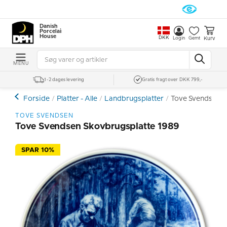
Danish
Porcelain
House
DKK
Kurv
Login
Gemt
MENU
1-2 dages levering
Gratis fragt over DKK 799,-
Forside
Platter - Alle
Landbrugsplatter
Tove Svendsen S
TOVE SVENDSEN
Tove Svendsen Skovbrugsplatte 1989
SPAR 10%