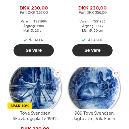
DKK 230,00
DKK 230,00
Før: DKK 256,00
Før: DKK 256,00
Varenr.: TSS1984
Varenr.: TSS1986
Årgang: 1984
Årgang: 1986
Mål: Ø: 20 cm
Mål: Ø: 20 cm
PÅ LAGER
PÅ LAGER
Se vare
Se vare
SPAR 10%
Tove Svendsen
1989 Tove Svendsen,
Skovbrugsplatte 1992,
Jagtplatte, Vild kanin
Arbejde med sav