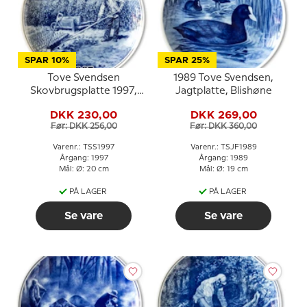
SPAR 10%
SPAR 25%
Tove Svendsen
1989 Tove Svendsen,
Skovbrugsplatte 1997,
Jagtplatte, Blishøne
Plantning af nye træer
DKK 230,00
DKK 269,00
Før: DKK 256,00
Før: DKK 360,00
Varenr.: TSS1997
Varenr.: TSJF1989
Årgang: 1997
Årgang: 1989
Mål: Ø: 20 cm
Mål: Ø: 19 cm
PÅ LAGER
PÅ LAGER
Se vare
Se vare