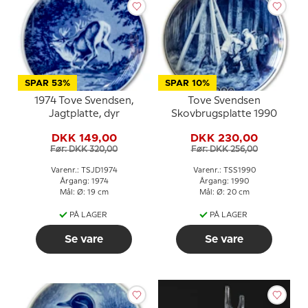
SPAR 53%
SPAR 10%
1974 Tove Svendsen,
Tove Svendsen
Jagtplatte, dyr
Skovbrugsplatte 1990
DKK 149,00
DKK 230,00
Før: DKK 320,00
Før: DKK 256,00
Varenr.: TSJD1974
Varenr.: TSS1990
Årgang: 1974
Årgang: 1990
Mål: Ø: 19 cm
Mål: Ø: 20 cm
PÅ LAGER
PÅ LAGER
Se vare
Se vare