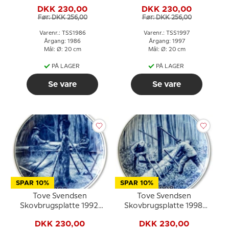
Plantning af nye træer
DKK 230,00
DKK 230,00
Før: DKK 256,00
Før: DKK 256,00
Varenr.: TSS1986
Varenr.: TSS1997
Årgang: 1986
Årgang: 1997
Mål: Ø: 20 cm
Mål: Ø: 20 cm
PÅ LAGER
PÅ LAGER
Se vare
Se vare
SPAR 10%
SPAR 10%
Tove Svendsen
Tove Svendsen
Skovbrugsplatte 1992,
Skovbrugsplatte 1998,
Arbejde med sav
Arbejde med sav
DKK 230,00
DKK 230,00