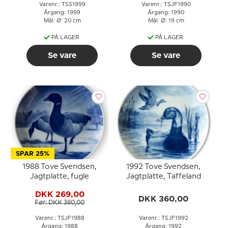
Varenr.: TSS1999
Varenr.: TSJF1990
Årgang: 1999
Årgang: 1990
Mål: Ø: 20 cm
Mål: Ø: 19 cm
PÅ LAGER
PÅ LAGER
Se vare
Se vare
SPAR 25%
1988 Tove Svendsen,
1992 Tove Svendsen,
Jagtplatte, fugle
Jagtplatte, Taffeland
DKK 269,00
DKK 360,00
Før: DKK 360,00
Varenr.: TSJF1988
Varenr.: TSJF1992
Årgang: 1988
Årgang: 1992