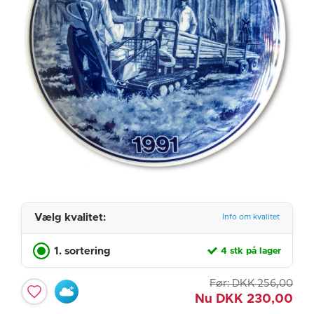
Vælg kvalitet:
Info om kvalitet
1. sortering
4 stk på lager
Før:
DKK
256,00
Nu
DKK
230,00