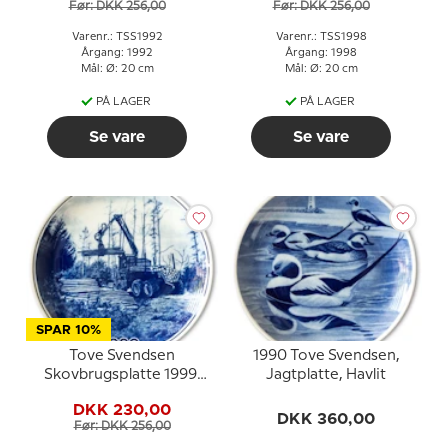
Før: DKK 256,00
Før: DKK 256,00
Varenr.: TSS1992
Varenr.: TSS1998
Årgang: 1992
Årgang: 1998
Mål: Ø: 20 cm
Mål: Ø: 20 cm
PÅ LAGER
PÅ LAGER
Se vare
Se vare
SPAR 10%
Tove Svendsen
1990 Tove Svendsen,
Skovbrugsplatte 1999,
Jagtplatte, Havlit
Opsamling af tømmer
DKK 230,00
DKK 360,00
Før: DKK 256,00