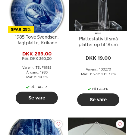
SPAR 25%
1985 Tove Svendsen,
Plattestativ til små
Jagtplatte, Krikand
platter op til 18 cm
DKK 269,00
DKK 19,00
Før: DKK 360,00
Varenr.: TSJF1985
Varenr.: 100270
Årgang: 1985
Mål: H: 5 cm x D: 7 cm
Mål: Ø: 19 cm
PÅ LAGER
PÅ LAGER
Se vare
Se vare