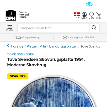
Danish
Porcelain
House
DKK
Kurv
Login
Gemt
MENU
1-2 dages levering
Gratis fragt over DKK 799,-
Forside
Platter - Alle
Landbrugsplatter
Tove Svendsen S
TOVE SVENDSEN
Tove Svendsen Skovbrugsplatte 1991,
Moderne Skovbrug
SPAR 10%