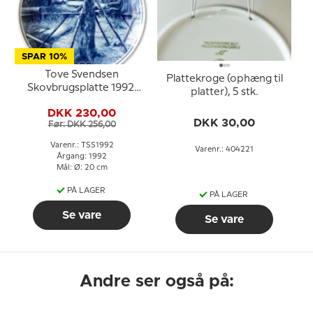
SPAR 10%
Tove Svendsen
Plattekroge (ophæng til
Skovbrugsplatte 1992,
platter), 5 stk.
Arbejde med sav
DKK 230,00
DKK 30,00
Før: DKK 256,00
Varenr.: TSS1992
Varenr.: 404221
Årgang: 1992
Mål: Ø: 20 cm
PÅ LAGER
PÅ LAGER
Se vare
Se vare
Andre ser også på: