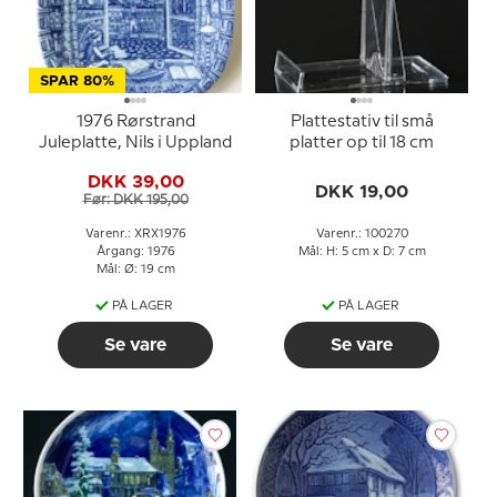
SPAR 80%
1976 Rørstrand
Plattestativ til små
Juleplatte, Nils i Uppland
platter op til 18 cm
DKK 39,00
DKK 19,00
Før: DKK 195,00
Varenr.: XRX1976
Varenr.: 100270
Årgang: 1976
Mål: H: 5 cm x D: 7 cm
Mål: Ø: 19 cm
PÅ LAGER
PÅ LAGER
Se vare
Se vare