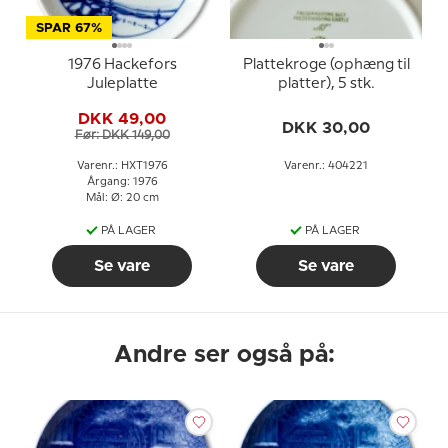
SPAR 67%
1976 Hackefors
Plattekroge (ophæng til
Juleplatte
platter), 5 stk.
DKK 49,00
DKK 30,00
Før: DKK 149,00
Varenr.: HXT1976
Varenr.: 404221
Årgang: 1976
Mål: Ø: 20 cm
PÅ LAGER
PÅ LAGER
Se vare
Se vare
Andre ser også på: