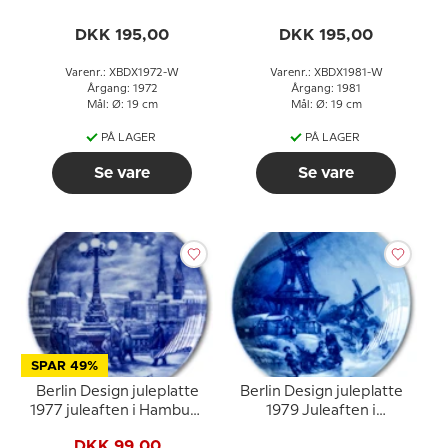
Michelstadt (tysk tekst)
Hahnenklee (tysk tekst)
DKK 195,00
DKK 195,00
Varenr.: XBDX1972-W
Varenr.: XBDX1981-W
Årgang: 1972
Årgang: 1981
Mål: Ø: 19 cm
Mål: Ø: 19 cm
PÅ LAGER
PÅ LAGER
Se vare
Se vare
SPAR 49%
Berlin Design juleplatte
Berlin Design juleplatte
1977 juleaften i Hamburg
1979 Juleaften i
(tysk tekst)
Greetsiel (tysk tekst)
DKK 99,00