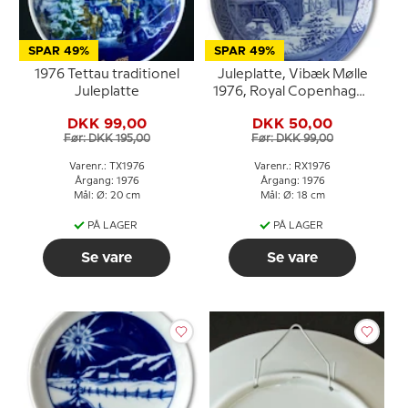
SPAR 49%
SPAR 49%
1976 Tettau traditionel
Juleplatte, Vibæk Mølle
Juleplatte
1976, Royal Copenhagen
Juleplatte
DKK 99,00
DKK 50,00
Før: DKK 195,00
Før: DKK 99,00
Varenr.: TX1976
Varenr.: RX1976
Årgang: 1976
Årgang: 1976
Mål: Ø: 20 cm
Mål: Ø: 18 cm
PÅ LAGER
PÅ LAGER
Se vare
Se vare