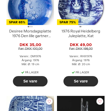
SPAR 65%
SPAR 75%
Desiree Morsdagsplatte
1976 Royal Heidelberg
1976 Den lille gartner
Juleplatte, Kat
Mads Stage
DKK 35,00
DKK 49,00
Før: DKK 100,00
Før: DKK 198,00
Varenr.: DM1976
Varenr.: RHX1976
Årgang: 1976
Årgang: 1976
Mål: Ø: 19 cm
Mål: Ø: 20 cm
PÅ LAGER
PÅ LAGER
Se vare
Se vare