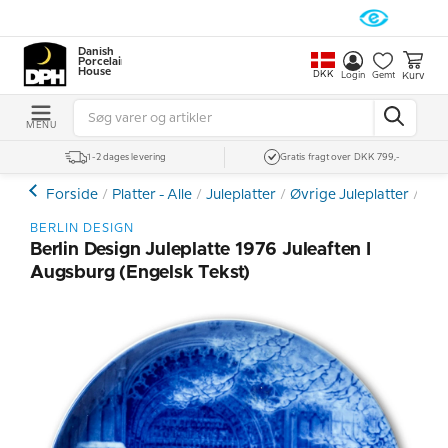
Danish
Porcelain
House
DKK
Kurv
Login
Gemt
MENU
1-2 dages levering
Gratis fragt over DKK 799,-
Forside
Platter - Alle
Juleplatter
Øvrige Juleplatter
Ber
BERLIN DESIGN
Berlin Design Juleplatte 1976 Juleaften I
Augsburg (engelsk Tekst)