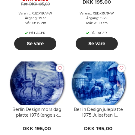
DKK 195,00
Før: DKK 195,00
Varenr.: XBDX1977-W
Varenr.: XBDX1979-W
Årgang: 1977
Årgang: 1979
Mål: Ø: 19 cm
Mål: Ø: 19 cm
PÅ LAGER
PÅ LAGER
Se vare
Se vare
Berlin Design mors dag
Berlin Design juleplatte
platte 1976 (engelsk
1975 Juleaften i
tekst)
Dortmund (tysk tekst)
DKK 195,00
DKK 195,00