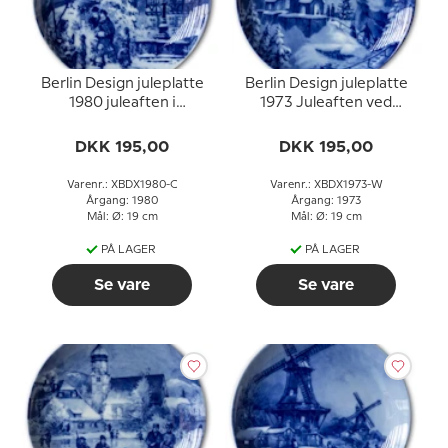
Berlin Design juleplatte
Berlin Design juleplatte
1980 juleaften i
1973 Juleaften ved
Miltenberg (engelsk
Wendelstein (tysk tekst)
tekst)
DKK 195,00
DKK 195,00
Varenr.: XBDX1980-C
Varenr.: XBDX1973-W
Årgang: 1980
Årgang: 1973
Mål: Ø: 19 cm
Mål: Ø: 19 cm
PÅ LAGER
PÅ LAGER
Se vare
Se vare