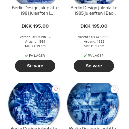
Berlin Design juleplatte
Berlin Design juleplatte
1981 juleaften i
1985 juleaften i Bad
Hahnenklee (engelsk
Wimpfen (engelsk tekst)
tekst)
DKK 195,00
DKK 195,00
Varenr.: XBDX1981-C
Varenr.: XBDX1985-C
Årgang: 1981
Årgang: 1985
Mål: Ø: 19 cm
Mål: Ø: 19 cm
PÅ LAGER
PÅ LAGER
Se vare
Se vare
Berlin Design juleplatte
Berlin Design juleplatte