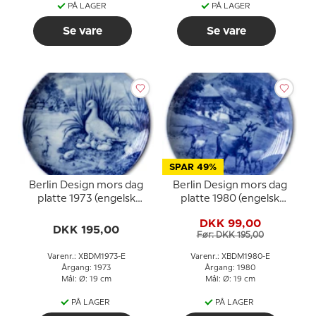
PÅ LAGER
PÅ LAGER
Se vare
Se vare
SPAR 49%
Berlin Design mors dag
Berlin Design mors dag
platte 1973 (engelsk
platte 1980 (engelsk
tekst)
tekst)
DKK 99,00
DKK 195,00
Før: DKK 195,00
Varenr.: XBDM1973-E
Varenr.: XBDM1980-E
Årgang: 1973
Årgang: 1980
Mål: Ø: 19 cm
Mål: Ø: 19 cm
PÅ LAGER
PÅ LAGER