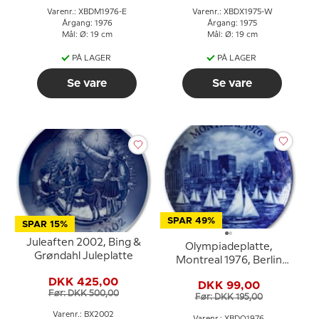
Varenr.: XBDM1976-E
Varenr.: XBDX1975-W
Årgang: 1976
Årgang: 1975
Mål: Ø: 19 cm
Mål: Ø: 19 cm
PÅ LAGER
PÅ LAGER
Se vare
Se vare
SPAR 49%
SPAR 15%
Juleaften 2002, Bing &
Olympiadeplatte,
Grøndahl Juleplatte
Montreal 1976, Berlin
Design
DKK 425,00
DKK 99,00
Før: DKK 500,00
Før: DKK 195,00
Varenr.: BX2002
Varenr.: XBDO1976