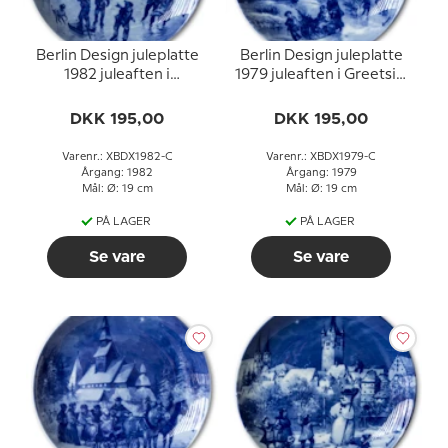
Berlin Design juleplatte
Berlin Design juleplatte
1982 juleaften i
1979 juleaften i Greetsiel
Wasserburg (engelsk
(engelsk tekst)
tekst)
DKK 195,00
DKK 195,00
Varenr.: XBDX1982-C
Varenr.: XBDX1979-C
Årgang: 1982
Årgang: 1979
Mål: Ø: 19 cm
Mål: Ø: 19 cm
PÅ LAGER
PÅ LAGER
Se vare
Se vare