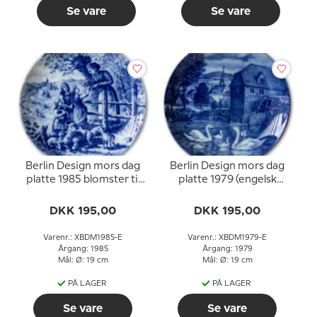
Se vare
Se vare
Berlin Design mors dag
Berlin Design mors dag
platte 1985 blomster til
platte 1979 (engelsk
mor (engelsk tekst)
tekst)
DKK 195,00
DKK 195,00
Varenr.: XBDM1985-E
Varenr.: XBDM1979-E
Årgang: 1985
Årgang: 1979
Mål: Ø: 19 cm
Mål: Ø: 19 cm
PÅ LAGER
PÅ LAGER
Se vare
Se vare