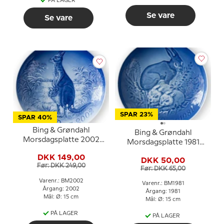
PÅ LAGER
Se vare
Se vare
SPAR 23%
SPAR 40%
Bing & Grøndahl
Bing & Grøndahl
Morsdagsplatte 2002
Morsdagsplatte 1981
Kænguru med unge
Hare med killinger
DKK 149,00
DKK 50,00
Før: DKK 249,00
Før: DKK 65,00
Varenr.: BM2002
Varenr.: BM1981
Årgang: 2002
Årgang: 1981
Mål: Ø: 15 cm
Mål: Ø: 15 cm
PÅ LAGER
PÅ LAGER