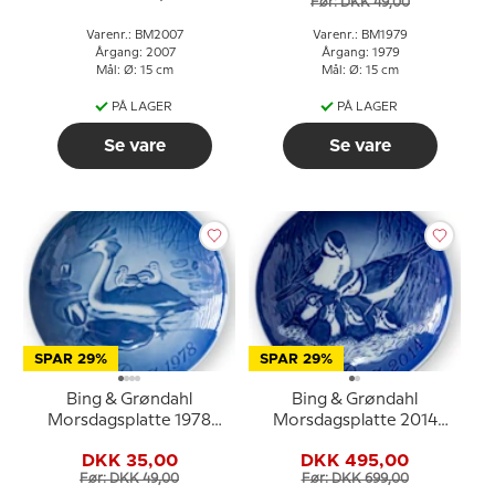
Før: DKK 49,00
Varenr.: BM2007
Varenr.: BM1979
Årgang: 2007
Årgang: 1979
Mål: Ø: 15 cm
Mål: Ø: 15 cm
PÅ LAGER
PÅ LAGER
Se vare
Se vare
SPAR 29%
SPAR 29%
Bing & Grøndahl
Bing & Grøndahl
Morsdagsplatte 1978
Morsdagsplatte 2014
Lappedykker med unger
Blåmejse med unger
DKK 35,00
DKK 495,00
Før: DKK 49,00
Før: DKK 699,00