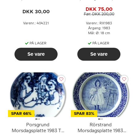
DKK 75,00
DKK 30,00
Før: DKK 200,00
Varenr.: 404221
Varenr.: RX1983
Årgang: 1983
Mål: Ø: 18 cm
PÅ LAGER
PÅ LAGER
Se vare
Se vare
SPAR 66%
SPAR 83%
Porsgrund
Rörstrand
Morsdagsplatte 1983 Til
Morsdagsplatte 1983
Mor norsk porcelæn
Carl Larsson