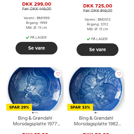
Isbjørn med unger
DKK 299,00
DKK 725,00
Før: DKK 449,00
Før: DKK 849,00
Varenr.: BM1999
Varenr.: BM2012
Årgang: 1999
Årgang: 2012
Mål: Ø: 15 cm
Mål: Ø: 15 cm
PÅ LAGER
PÅ LAGER
Se vare
Se vare
SPAR 29%
SPAR 33%
Bing & Grøndahl
Bing & Grøndahl
Morsdagsplatte 1977
Morsdagsplatte 1982
Egern med unger
Løve med unger