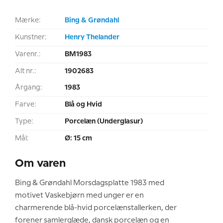
Mærke:
Bing & Grøndahl
Kunstner:
Henry Thelander
Varenr.:
BM1983
Alt nr.:
1902683
Årgang:
1983
Farve:
Blå og Hvid
Type:
Porcelæn (Underglasur)
Mål:
Ø: 15 cm
Om varen
Bing & Grøndahl Morsdagsplatte 1983 med
motivet Vaskebjørn med unger er en
charmerende blå-hvid porcelænstallerken, der
forener samlerglæde, dansk porcelæn og en