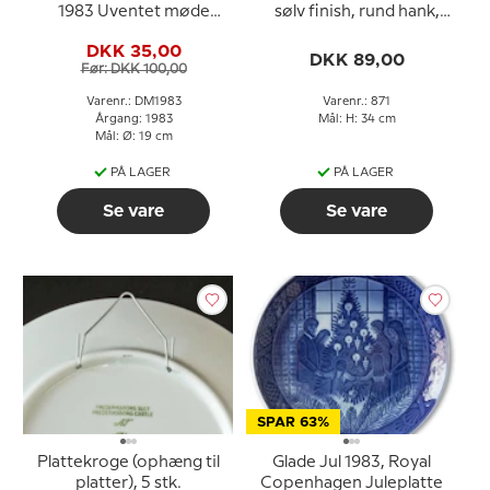
1983 Uventet møde
sølv finish, rund hank,
Mads Stage
buet rør, 2-3 lag
DKK 35,00
DKK 89,00
Før: DKK 100,00
Varenr.: DM1983
Varenr.: 871
Årgang: 1983
Mål: H: 34 cm
Mål: Ø: 19 cm
PÅ LAGER
PÅ LAGER
Se vare
Se vare
SPAR 63%
Plattekroge (ophæng til
Glade Jul 1983, Royal
platter), 5 stk.
Copenhagen Juleplatte