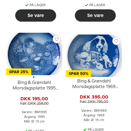
PÅ LAGER
PÅ LAGER
Se vare
Se vare
SPAR 25%
SPAR 50%
Bing & Grøndahl
Bing & Grøndahl
Morsdagsplatte 1969
Morsdagsplatte 1995
Cockerspaniel med
Pindsvin med unger
DKK 395,00
hvalpe
DKK 195,00
Før: DKK 795,00
Før: DKK 259,00
Varenr.: BM1969
Varenr.: BM1995
Årgang: 1969
Årgang: 1995
Mål: Ø: 15 cm
Mål: Ø: 15 cm
PÅ LAGER