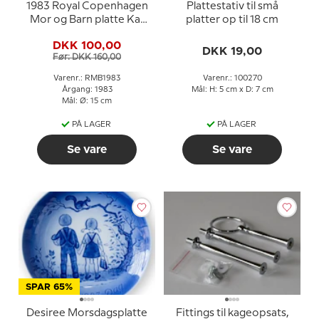
1983 Royal Copenhagen
Plattestativ til små
Mor og Barn platte Kat
platter op til 18 cm
med killing
DKK 100,00
DKK 19,00
Før: DKK 160,00
Varenr.: RMB1983
Varenr.: 100270
Årgang: 1983
Mål: H: 5 cm x D: 7 cm
Mål: Ø: 15 cm
PÅ LAGER
PÅ LAGER
Se vare
Se vare
SPAR 65%
Desiree Morsdagsplatte
Fittings til kageopsats,