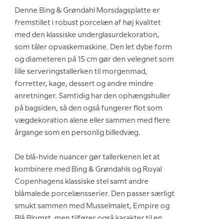
Denne Bing & Grøndahl Morsdagsplatte er
fremstillet i robust porcelæn af høj kvalitet
med den klassiske underglasurdekoration,
som tåler opvaskemaskine. Den let dybe form
og diameteren på 15 cm gør den velegnet som
lille serveringstallerken til morgenmad,
forretter, kage, dessert og andre mindre
anretninger. Samtidig har den ophængshuller
på bagsiden, så den også fungerer flot som
vægdekoration alene eller sammen med flere
årgange som en personlig billedvæg.
De blå-hvide nuancer gør tallerkenen let at
kombinere med Bing & Grøndahls og Royal
Copenhagens klassiske stel samt andre
blåmalede porcelænsserier. Den passer særligt
smukt sammen med Musselmalet, Empire og
Blå Blomst, men tilfører også karakter til en