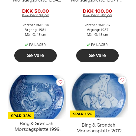
Morsdagsplatte 1984
Morsdagsplatte 1987 Får
Stork med unger
med lam
DKK 50,00
DKK 100,00
Før: DKK 75,00
Før: DKK 150,00
Varenr.: BM1984
Varenr.: BM1987
Årgang: 1984
Årgang: 1987
Mål: Ø: 15 cm
Mål: Ø: 15 cm
PÅ LAGER
PÅ LAGER
Se vare
Se vare
SPAR 15%
SPAR 33%
Bing & Grøndahl
Bing & Grøndahl
Morsdagsplatte 1999
Morsdagsplatte 2012
Kanin med unger