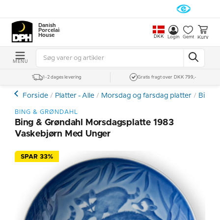
Danish
Porcelain
House
DKK
Kurv
Login
Gemt
MENU
1-2 dages levering
Gratis fragt over DKK 799,-
Forside
Platter - Alle
Morsdag og farsdag platter
Bing &
BING & GRØNDAHL
Bing & Grøndahl Morsdagsplatte 1983
Vaskebjørn Med Unger
SPAR 33%