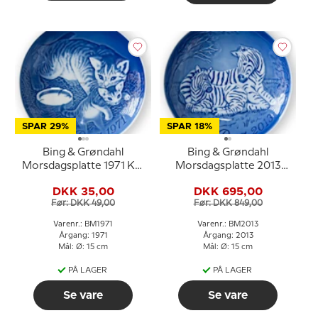
SPAR 29%
SPAR 18%
Bing & Grøndahl
Bing & Grøndahl
Morsdagsplatte 1971 Kat
Morsdagsplatte 2013
med killinger
Zebra med føl
DKK 35,00
DKK 695,00
Før: DKK 49,00
Før: DKK 849,00
Varenr.: BM1971
Varenr.: BM2013
Årgang: 1971
Årgang: 2013
Mål: Ø: 15 cm
Mål: Ø: 15 cm
PÅ LAGER
PÅ LAGER
Se vare
Se vare