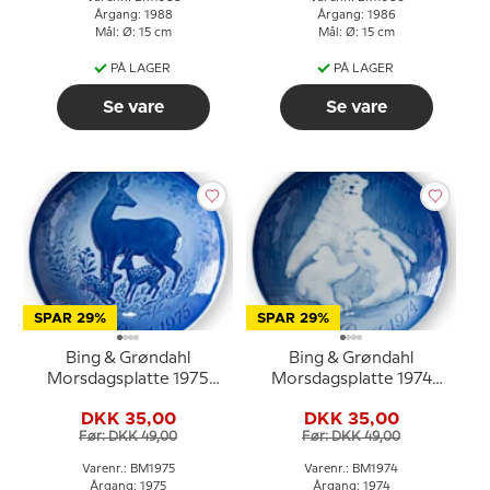
Årgang: 1988
Årgang: 1986
Mål: Ø: 15 cm
Mål: Ø: 15 cm
PÅ LAGER
PÅ LAGER
Se vare
Se vare
SPAR 29%
SPAR 29%
Bing & Grøndahl
Bing & Grøndahl
Morsdagsplatte 1975
Morsdagsplatte 1974
Hjort med kid
Isbjørn med unger
DKK 35,00
DKK 35,00
Før: DKK 49,00
Før: DKK 49,00
Varenr.: BM1975
Varenr.: BM1974
Årgang: 1975
Årgang: 1974