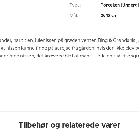
Type:
Porcelæn (Undergl
Mål:
Ø: 18 cm
ander, har titlen Julenissen på grøden venter. Bing & Grøndahls 
 at nissen kunne finde på at rejse fra gården, hvis den ikke blev 
nner med nissen, det krævede blot at man stillede en skål risengrø
Tilbehør og relaterede varer