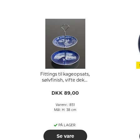
Fittings til kageopsats,
sølvfinish, vifte deko,
2-3 lag
DKK 89,00
Varenr.: 851
Mål: H: 38 cm
PÅ LAGER
Se vare