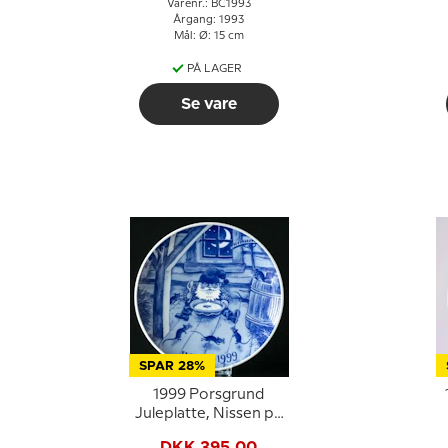
Varenr.: BC1993
Årgang: 1993
Mål: Ø: 15 cm
PÅ LAGER
Se vare
SPAR 28%
1999 Porsgrund
Juleplatte, Nissen på
loftet
DKK 395,00