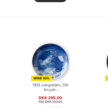
SPAR 33%
1993 Julegrøden, 100
års jule-
jubilæumsplatte Bing
DKK 295,00
& Grøndahl
Før: DKK 440,00