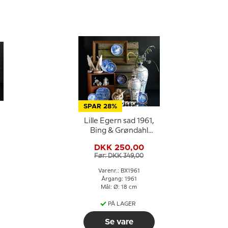
SPAR 28%
Lille Egern sad 1961,
Bing & Grøndahl
Juleplatte
DKK 250,00
Før: DKK 349,00
Varenr.: BX1961
Årgang: 1961
Mål: Ø: 18 cm
PÅ LAGER
Se vare