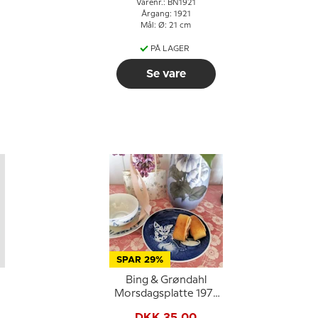
Varenr.: BN1921
Årgang: 1921
Mål: Ø: 21 cm
PÅ LAGER
Se vare
SPAR 29%
Bing & Grøndahl
Morsdagsplatte 1971
Kat med killinger
DKK 35,00