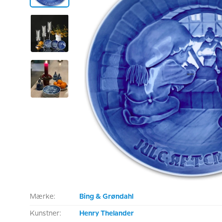
Mærke:
Bing & Grøndahl
Kunstner:
Henry Thelander