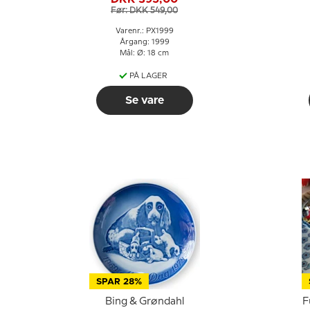
Før: DKK 549,00
Varenr.: PX1999
Årgang: 1999
Mål: Ø: 18 cm
PÅ LAGER
Se vare
SPAR 28%
Bing & Grøndahl
F