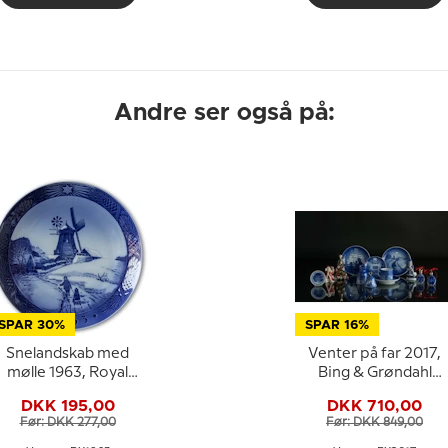
Andre ser også på:
SPAR 30%
SPAR 16%
Snelandskab med
Venter på far 2017,
mølle 1963, Royal
Bing & Grøndahl
Copenhagen
Juleplatte
DKK 195,00
DKK 710,00
Juleplatte
Før: DKK 277,00
Før: DKK 849,00