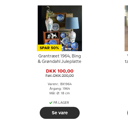
SPAR 50%
Grantræet 1964, Bing
& Grøndahl Juleplatte
t
DKK 100,00
Før: DKK 200,00
Varenr.: BX1964
Årgang: 1964
Mål: Ø: 18 cm
PÅ LAGER
Se vare