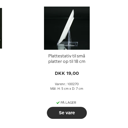
,
Plattestativ til små
platter op til 18 cm
DKK 19,00
Varenr.: 100270
Mål: H: 5 cm x D: 7 cm
PÅ LAGER
Se vare