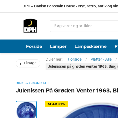
DPH – Danish Porcelain House - Nyt, retro, antik og vi
Forside
Lamper
Lampeskærme
P
Du er her:
Forside
Platter - Alle
Tilbage
Julenissen på grøden venter 1963, Bing 
BING & GRØNDAHL
Julenissen På Grøden Venter 1963, B
SPAR 21%