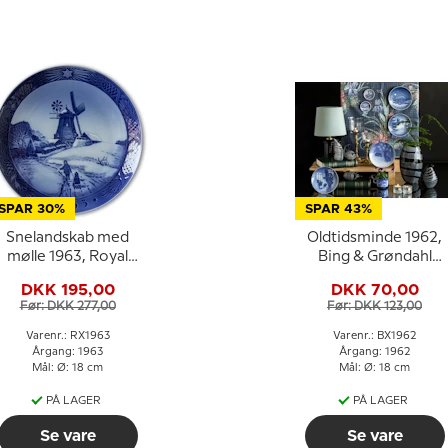
SPAR 30%
SPAR 43%
Snelandskab med
Oldtidsminde 1962,
mølle 1963, Royal
Bing & Grøndahl
Copenhagen
Juleplatte
DKK 195,00
DKK 70,00
Juleplatte
Før: DKK 277,00
Før: DKK 123,00
Varenr.: RX1963
Varenr.: BX1962
Årgang: 1963
Årgang: 1962
Mål: Ø: 18 cm
Mål: Ø: 18 cm
PÅ LAGER
PÅ LAGER
Se vare
Se vare