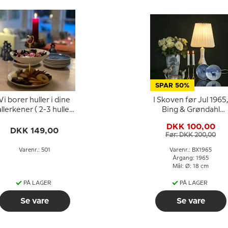
SPAR 50%
Vi borer huller i dine
I Skoven før Jul 1965
allerkener ( 2-3 huller)
Bing & Grøndahl
til din egen opsats
Juleplatte
DKK 100,00
DKK 149,00
Før: DKK 200,00
Varenr.: 501
Varenr.: BX1965
Årgang: 1965
Mål: Ø: 18 cm
PÅ LAGER
PÅ LAGER
Se vare
Se vare