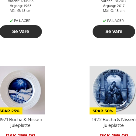
Varenr.: RX1963
Varenr.: BX2017
Årgang: 1963
Årgang: 2017
Mål: Ø: 18 cm
Mål: Ø: 18 cm
PÅ LAGER
PÅ LAGER
Se vare
Se vare
SPAR 25%
SPAR 50%
1971 Bucha & Nissen
1922 Bucha & Nissen
juleplatte
juleplatte
DKK 299,00
DKK 199,00