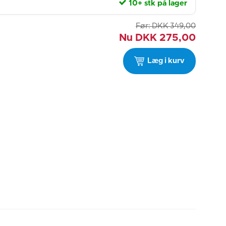
10+ stk på lager
Før:
DKK
349,00
Nu
DKK
275,00
Læg i kurv