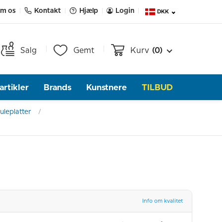
m os
Kontakt
Hjælp
Login
DKK
Salg
Gemt
Kurv
(0)
rtikler
Brands
Kunstnere
TILBUD
uleplatter
Info om kvalitet