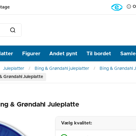
O
ntage
latter
Figurer
Andet pynt
Til bordet
Samlea
Juleplatter
Bing & Grøndahl juleplatter
Bing & Grøndahl J
& Grøndahl Juleplatte
ing & Grøndahl Juleplatte
Vælg kvalitet: