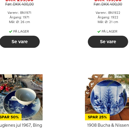
Før: DKK 400,00
Før: DKK 400,00
Varenr.: BN1971
Varenr.: BN1922
Årgang: 1971
Årgang: 1922
Mål: Ø: 26 cm
Mål: Ø: 21 cm
PÅ LAGER
PÅ LAGER
Se vare
Se vare
SPAR 50%
SPAR 25%
uglenes jul 1967, Bing
1908 Bucha & Nissen