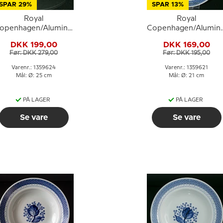
SPAR 29%
SPAR 13%
Royal
Royal
openhagen/Aluminia
Copenhagen/Alumini
Tranquebar, blå,
Tranquebar, blå, flad
DKK 199,00
DKK 169,00
tallerken 25cm nr.
tallerken 21cm nr.
Før: DKK 279,00
Før: DKK 195,00
11/948 eller 624
11/1399 eller 621
Varenr.: 1359624
Varenr.: 1359621
Mål: Ø: 25 cm
Mål: Ø: 21 cm
PÅ LAGER
PÅ LAGER
Se vare
Se vare