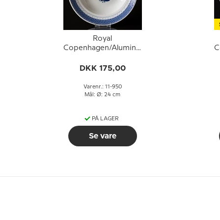
Royal
Copenhagen/Aluminia
C
Tranquebar, blå, dyb
tallerken 24cm, nr. 950
t
DKK 175,00
Varenr.: 11-950
Mål: Ø: 24 cm
PÅ LAGER
Se vare