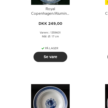
Royal
Copenhagen/Aluminia
C
Tranquebar, blå,
ymerskål /
DKK 249,00
portionsskål nr. 11/926
eller 601, 17cm
Varenr.: 1359601
Mål: Ø: 17 cm
PÅ LAGER
Se vare