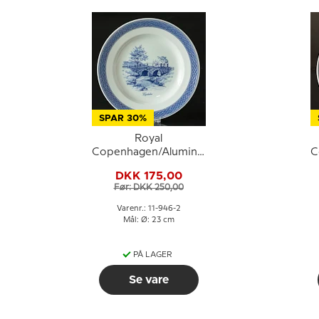
SPAR 30%
Royal
Copenhagen/Aluminia
C
Tranquebar, blå,
DKK 175,00
tallerken 23cm nr.
Før: DKK 250,00
11/946 motiv: Gejlåbro
Varenr.: 11-946-2
Mål: Ø: 23 cm
PÅ LAGER
Se vare