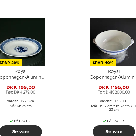
SPAR 29%
SPAR 40%
Royal
Royal
openhagen/Aluminia
Copenhagen/Alumini
Tranquebar, blå,
Tranquebar, blå, Terri
DKK 199,00
DKK 1195,00
tallerken 25cm nr.
UDEN låg/stor skål
Før: DKK 279,00
Før: DKK 2000,00
11/948 eller 624
Varenr.: 1359624
Varenr.: 11-920-U
Mål: Ø: 25 cm
Mål: H: 12 cm x B: 32 cm x D
23 cm
PÅ LAGER
PÅ LAGER
Se vare
Se vare