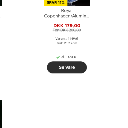
SPAR 11%
Royal
a
Copenhagen/Aluminia
Tranquebar, blå, flad
DKK 179,00
tallerken 23cm, nr. 946
Før: DKK 200,00
eller 623
Varenr.: 11-946
Mål: Ø: 23 cm
PÅ LAGER
Se vare