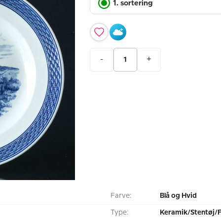
1. sortering
-
+
Farve:
Blå og Hvid
Type:
Keramik/Stentøj/