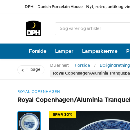
DPH – Danish Porcelain House - Nyt, retro, antik og vi
Forside
Lamper
Lampeskærme
P
Du er her:
Forside
Boligindretning
Tilbage
Royal Copenhagen/Aluminia Tranquebar,
ROYAL COPENHAGEN
Royal Copenhagen/Aluminia Tranqueb
SPAR 30%