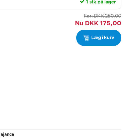
1 stk på lager
Før:
DKK
250,00
Nu
DKK
175,00
Læg i kurv
Fajance