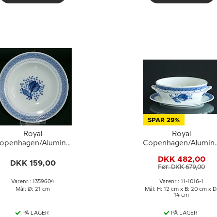
SPAR 29%
Royal
Royal
openhagen/Aluminia
Copenhagen/Alumini
Tranquebar, blå, dyb
Tranquebar, blå,
DKK 482,00
tallerken 21cm nr.
Sovseskål med
DKK 159,00
Før: DKK 679,00
11/1847 eller 604
underskål uden låg
Varenr.: 1359604
Varenr.: 11-1016-1
Mål: Ø: 21 cm
Mål: H: 12 cm x B: 20 cm x D
14 cm
PÅ LAGER
PÅ LAGER