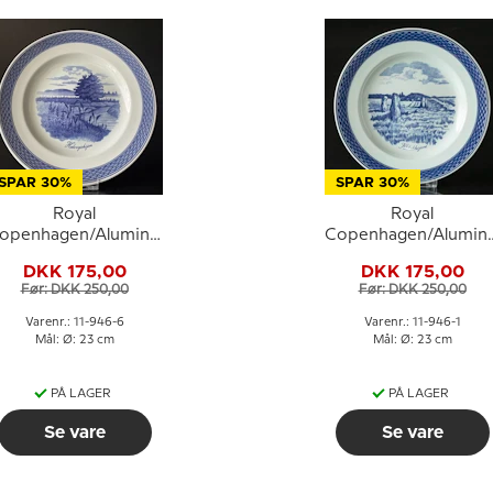
SPAR 30%
SPAR 30%
Royal
Royal
openhagen/Aluminia
Copenhagen/Alumini
Tranquebar, blå,
Tranquebar, blå,
DKK 175,00
DKK 175,00
tallerken 23cm nr.
tallerken 23cm nr.
Før: DKK 250,00
Før: DKK 250,00
11/946 motiv:
11/946 motiv:
Halvvejshøjen
Klebækhøjene
Varenr.: 11-946-6
Varenr.: 11-946-1
Mål: Ø: 23 cm
Mål: Ø: 23 cm
PÅ LAGER
PÅ LAGER
Se vare
Se vare