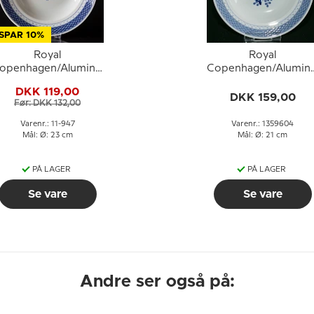
SPAR 10%
Royal
Royal
openhagen/Aluminia
Copenhagen/Alumini
Tranquebar, blå, dyb
Tranquebar, blå, dyb
DKK 119,00
allerken 23cm, nr. 947
tallerken 21cm nr.
DKK 159,00
Før: DKK 132,00
11/1847 eller 604
Varenr.: 11-947
Varenr.: 1359604
Mål: Ø: 23 cm
Mål: Ø: 21 cm
PÅ LAGER
PÅ LAGER
Se vare
Se vare
Andre ser også på: