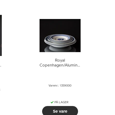
Royal
a
Copenhagen/Aluminia
n
Tranquebar DIVERSE
Varenr.: 1359000
:
PÅ LAGER
Se vare