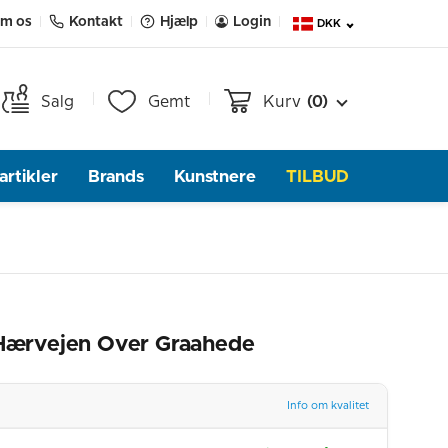
m os
Kontakt
Hjælp
Login
DKK
Salg
Gemt
Kurv
(0)
rtikler
Brands
Kunstnere
TILBUD
 Hærvejen Over Graahede
Info om kvalitet