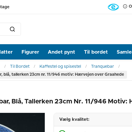
O
ntage
latter
Figurer
Andet pynt
Til bordet
Samlea
Til Bordet
Kaffestel og spisestel
Tranquebar
 blå, tallerken 23cm nr. 11/946 motiv: Hærvejen over Graahede
ar, Blå, Tallerken 23cm Nr. 11/946 Motiv:
Vælg kvalitet: