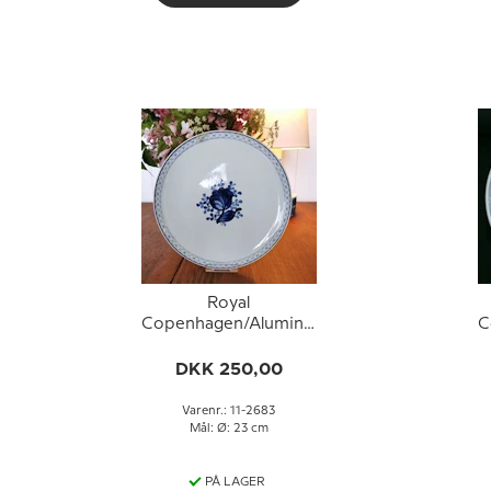
Royal
Copenhagen/Aluminia
C
Tranquebar, blå,
tallerken 23cm nr.
DKK 250,00
11/2683
Varenr.: 11-2683
Mål: Ø: 23 cm
PÅ LAGER