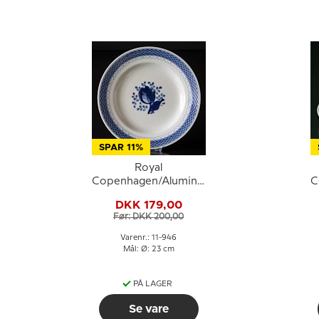
SPAR 11%
Royal
Copenhagen/Aluminia
C
Tranquebar, blå, flad
DKK 179,00
tallerken 23cm, nr. 946
Før: DKK 200,00
eller 623
Varenr.: 11-946
Mål: Ø: 23 cm
PÅ LAGER
Se vare