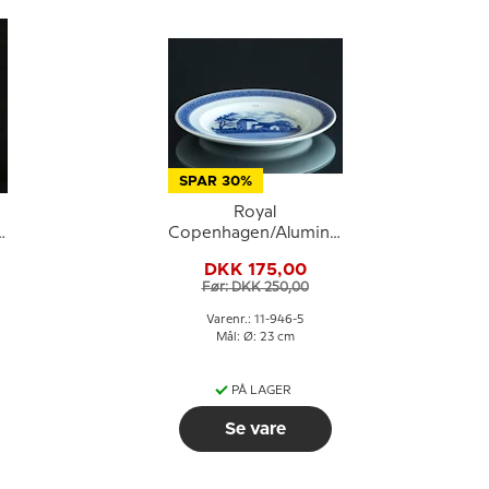
SPAR 30%
Royal
a
Copenhagen/Aluminia
Tranquebar, blå,
DKK 175,00
tallerken 23cm nr.
Før: DKK 250,00
11/946 motiv: Læborg
Kirke
Varenr.: 11-946-5
Mål: Ø: 23 cm
PÅ LAGER
Se vare