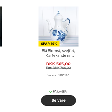
SPAR 19%
Blå Blomst, svejfet,
l
Kaffekande nr.
0
10/1794 eller 126,
DKK 565,00
Royal Copenhagen
Før: DKK 700,00
Varenr.: 1106126
PÅ LAGER
Se vare