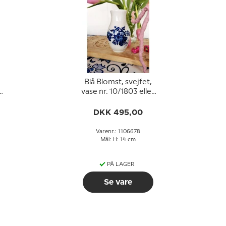
Blå Blomst, svejfet,
vase nr. 10/1803 eller
678, Royal
Copenhagen
DKK 495,00
Varenr.: 1106678
Mål: H: 14 cm
PÅ LAGER
Se vare