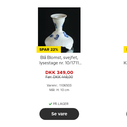
SPAR 22%
Blå Blomst, svejfet,
lysestage nr. 10/1711
K
eller 503, Royal
DKK 349,00
Copenhagen
Før: DKK 449,00
Varenr.: 1106503
Mål: H: 10 cm
PÅ LAGER
Se vare