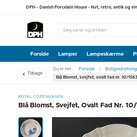
DPH – Danish Porcelain House - Nyt, retro, antik og vi
Forside
Lamper
Lampeskærme
P
Du er her:
Forside
Boligindretning
Tilbage
Blå Blomst, svejfet, ovalt fad nr. 10/15
ROYAL COPENHAGEN
Blå Blomst, Svejfet, Ovalt Fad Nr. 1