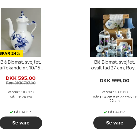
SPAR 24%
Blå Blomst, svejfet,
Blå Blomst, svejfet,
affekande nr. 10/1517
ovalt fad 27 cm, Roya
eller 123, Royal
Copenhagen nr. 158
DKK 595,00
Copenhagen
DKK 999,00
Før: DKK 787,00
Varenr.: 1106123
Varenr.: 10-1580
Mål: H: 24 cm
Mål: H: 4 cm x B: 27 cm x D:
22 cm
PÅ LAGER
PÅ LAGER
Se vare
Se vare