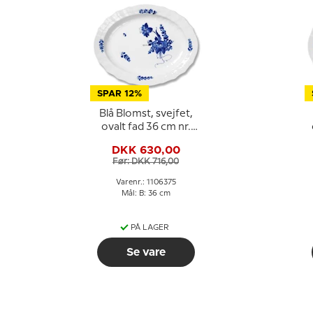
SPAR 12%
Blå Blomst, svejfet,
ovalt fad 36 cm nr.
10/1556 eller 375,
DKK 630,00
Royal Copenhagen
Før: DKK 716,00
Varenr.: 1106375
Mål: B: 36 cm
PÅ LAGER
Se vare