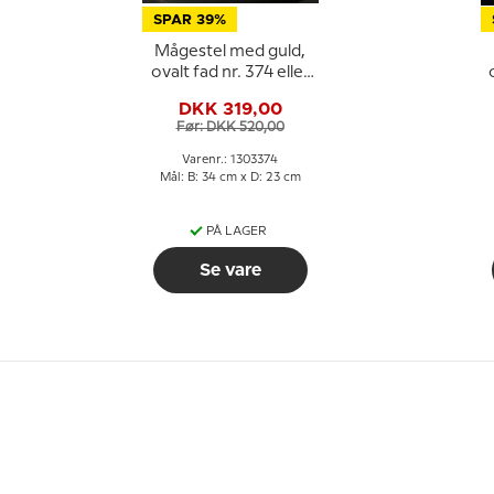
SPAR 39%
Mågestel med guld,
ovalt fad nr. 374 eller
316 eller 16, mellem,
DKK 319,00
34cm
Før: DKK 520,00
Varenr.: 1303374
Mål: B: 34 cm x D: 23 cm
PÅ LAGER
Se vare