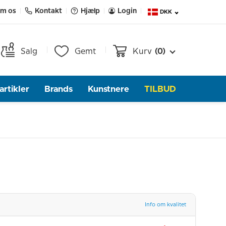
m os
Kontakt
Hjælp
Login
DKK
Salg
Gemt
Kurv
(0)
rtikler
Brands
Kunstnere
TILBUD
Info om kvalitet