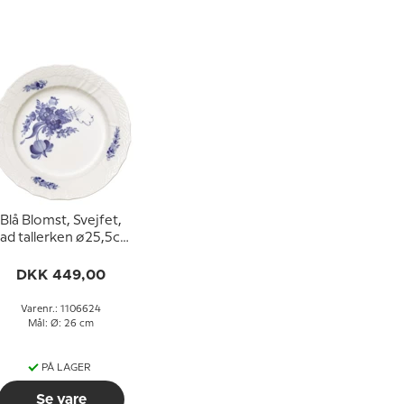
Blå Blomst, Svejfet,
lad tallerken ø25,5cm
nr. 10/1621 eller 624,
Royal Copenhagen
DKK 449,00
Varenr.: 1106624
Mål: Ø: 26 cm
PÅ LAGER
Se vare