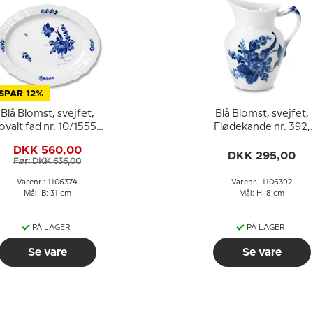
SPAR 12%
Blå Blomst, svejfet,
Blå Blomst, svejfet,
ovalt fad nr. 10/1555
Flødekande nr. 392,
eller 374, Royal
Royal Copenhagen
DKK 560,00
Copenhagen 31 cm
DKK 295,00
Før: DKK 636,00
Varenr.: 1106374
Varenr.: 1106392
Mål: B: 31 cm
Mål: H: 8 cm
PÅ LAGER
PÅ LAGER
Se vare
Se vare