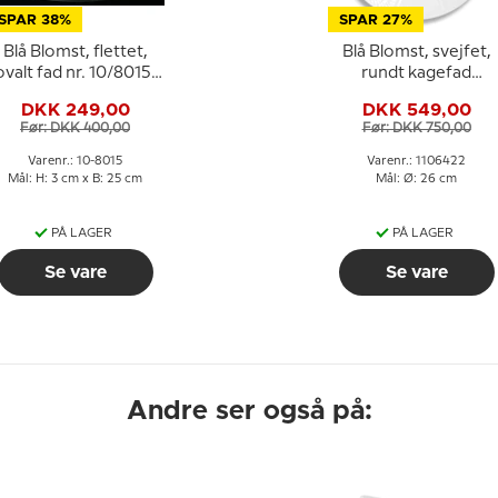
SPAR 38%
SPAR 27%
Blå Blomst, flettet,
Blå Blomst, svejfet,
ovalt fad nr. 10/8015,
rundt kagefad
25 cm, Royal
(lagkagefad) nr.
DKK 249,00
DKK 549,00
Copenhagen
10/1864 eller 422,
Før: DKK 400,00
Før: DKK 750,00
Royal Copenhagen
ø26cm
Varenr.: 10-8015
Varenr.: 1106422
Mål: H: 3 cm x B: 25 cm
Mål: Ø: 26 cm
PÅ LAGER
PÅ LAGER
Se vare
Se vare
Andre ser også på: