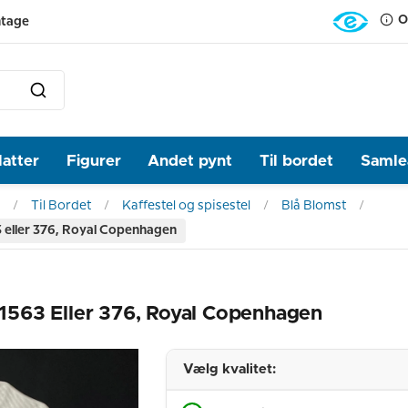
O
ntage
latter
Figurer
Andet pynt
Til bordet
Samlea
Til Bordet
Kaffestel og spisestel
Blå Blomst
63 eller 376, Royal Copenhagen
0/1563 Eller 376, Royal Copenhagen
Vælg kvalitet: