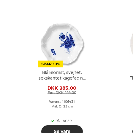
SPAR 13%
Blå Blomst, svejfet,
sekskantet kagefad nr.
F
10/1527 eller 421,
DKK 385,00
Royal Copenhagen
Før: DKK 444,00
ø23cm
Varenr.: 1106421
Mål: Ø: 23 cm
PÅ LAGER
Se vare