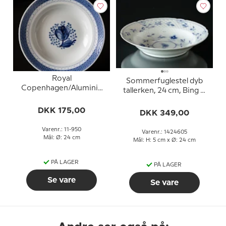
Royal
Sommerfuglestel dyb
Copenhagen/Aluminia
tallerken, 24 cm, Bing &
Tranquebar, blå, dyb
Grøndahl nr. 22 eller 605
tallerken 24cm, nr. 950
DKK 175,00
DKK 349,00
Varenr.: 11-950
Varenr.: 1424605
Mål: Ø: 24 cm
Mål: H: 5 cm x Ø: 24 cm
PÅ LAGER
PÅ LAGER
Se vare
Se vare