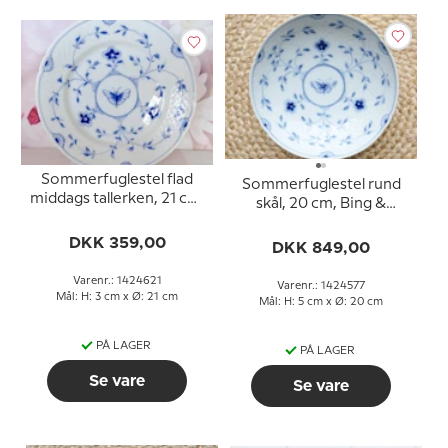
Sommerfuglestel flad
Sommerfuglestel rund
middags tallerken, 21 cm,
skål, 20 cm, Bing &
Bing & Grøndahl nr. 26
Grøndahl nr. 44, 312 eller
eller 621
DKK 359,00
577
DKK 849,00
Varenr.: 1424621
Varenr.: 1424577
Mål: H: 3 cm x Ø: 21 cm
Mål: H: 5 cm x Ø: 20 cm
PÅ LAGER
PÅ LAGER
Se vare
Se vare