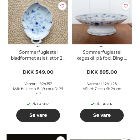
Sommerfuglestel
Sommerfuglestel
bladformet asiet, stor 25
kageskål på fod, Bing &
cm, Bing & Grøndahl nr.
Grøndahl 24cm nr. 206
199 eller 357
eller 428
DKK 549,00
DKK 895,00
Varenr.: 1424357
Varenr.: 1424-428
Mål: H: 4 cm x B: 19 cm x D: 25
Mål: H: 7 cm x Ø: 24 cm
cm
PÅ LAGER
PÅ LAGER
Se vare
Se vare