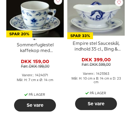
SPAR 20%
SPAR 33%
Empire stel Sauceskål,
Sommerfuglestel
indhold 35 cl., Bing &
kaffekop med
Grøndahl nr. 8, 311 eller
underkop, Bing &
DKK 399,00
563
DKK 159,00
Grøndahl nr. 102 eller 071
Før: DKK 599,00
Før: DKK 199,00
Varenr.: 1425563
Varenr.: 1424071
Mål: H: 10 cm x B: 14 cm x D: 23
Mål: H: 7 cm x Ø: 14 cm
cm
PÅ LAGER
PÅ LAGER
Se vare
Se vare