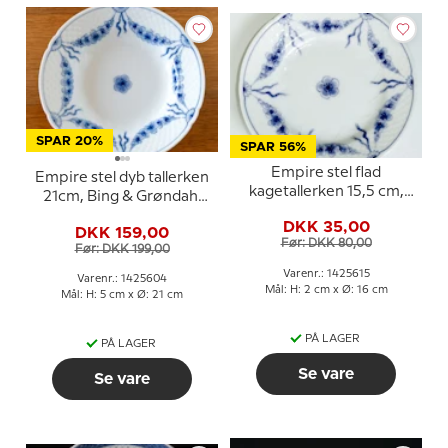
SPAR 20%
SPAR 56%
Empire stel flad
Empire stel dyb tallerken
kagetallerken 15,5 cm,
21cm, Bing & Grøndahl
Bing & Grøndahl nr. 28A,
nr. 23 eller 604
DKK 35,00
306 eller 615
DKK 159,00
Før: DKK 80,00
Før: DKK 199,00
Varenr.: 1425615
Varenr.: 1425604
Mål: H: 2 cm x Ø: 16 cm
Mål: H: 5 cm x Ø: 21 cm
PÅ LAGER
PÅ LAGER
Se vare
Se vare