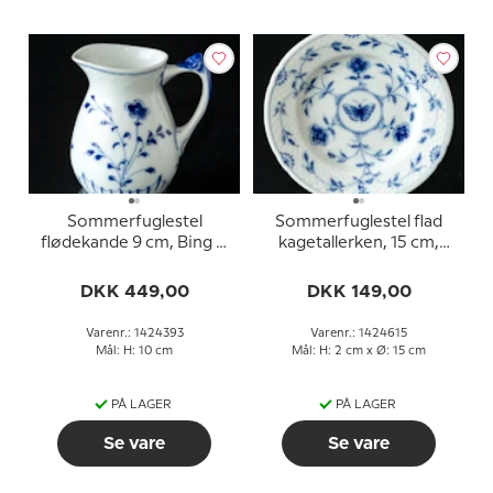
Sommerfuglestel
Sommerfuglestel flad
flødekande 9 cm, Bing &
kagetallerken, 15 cm,
Grøndahl nr. 85B eller
Bing & Grøndahl nr. 28A
393
eller 615
DKK 449,00
DKK 149,00
Varenr.: 1424393
Varenr.: 1424615
Mål: H: 10 cm
Mål: H: 2 cm x Ø: 15 cm
PÅ LAGER
PÅ LAGER
Se vare
Se vare