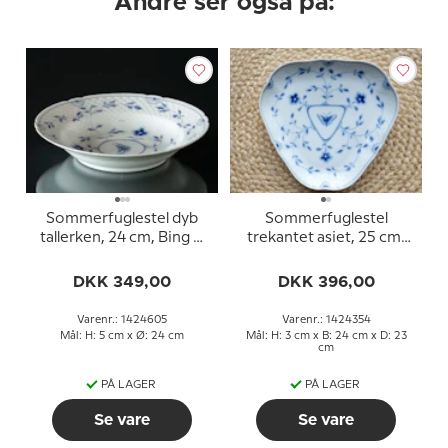
Andre ser også på:
Sommerfuglestel dyb
Sommerfuglestel
tallerken, 24 cm, Bing &
trekantet asiet, 25 cm,
Grøndahl nr. 22 eller 605
Bing & Grøndahl nr. 40
eller 354
DKK 349,00
DKK 396,00
Varenr.: 1424605
Varenr.: 1424354
Mål: H: 5 cm x Ø: 24 cm
Mål: H: 3 cm x B: 24 cm x D: 23
cm
PÅ LAGER
PÅ LAGER
Se vare
Se vare