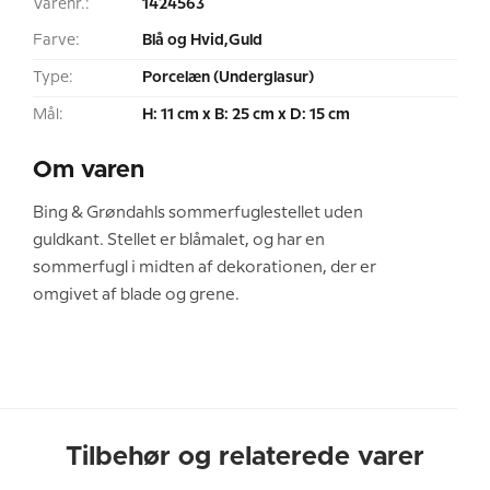
Varenr.:
1424563
Farve:
Blå og Hvid,Guld
Type:
Porcelæn (Underglasur)
Mål:
H: 11 cm x B: 25 cm x D: 15 cm
Om varen
Bing & Grøndahls sommerfuglestellet uden
guldkant. Stellet er blåmalet, og har en
sommerfugl i midten af dekorationen, der er
omgivet af blade og grene.
Tilbehør og relaterede varer