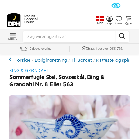
Danish
Porcelain
House
DKK
Kurv
Login
Gemt
MENU
1-2 dages levering
Gratis fragt over DKK 799,-
Forside
Boligindretning
Til Bordet
Kaffestel og spiseste
BING & GRØNDAHL
Sommerfugle Stel, Sovseskål, Bing &
Grøndahl Nr. 8 Eller 563