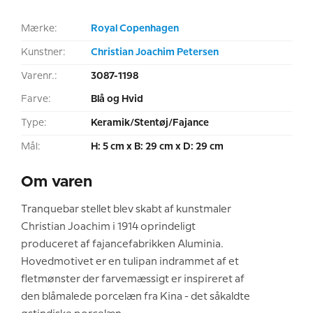
Mærke:
Royal Copenhagen
Kunstner:
Christian Joachim Petersen
Varenr.:
3087-1198
Farve:
Blå og Hvid
Type:
Keramik/Stentøj/Fajance
Mål:
H: 5 cm x B: 29 cm x D: 29 cm
Om varen
Tranquebar stellet blev skabt af kunstmaler
Christian Joachim i 1914 oprindeligt
produceret af fajancefabrikken Aluminia.
Hovedmotivet er en tulipan indrammet af et
fletmønster der farvemæssigt er inspireret af
den blåmalede porcelæn fra Kina - det såkaldte