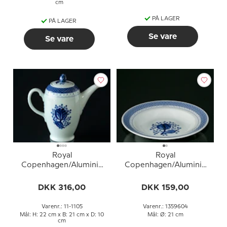
cm
PÅ LAGER
PÅ LAGER
Se vare
Se vare
Royal
Royal
Copenhagen/Aluminia
Copenhagen/Aluminia
Tranquebar, blå,
Tranquebar, blå, dyb
kaffekande nr. 11/1105
tallerken 21cm nr. 11/1847
DKK 316,00
DKK 159,00
eller 128
eller 604
Varenr.: 11-1105
Varenr.: 1359604
Mål: H: 22 cm x B: 21 cm x D: 10
Mål: Ø: 21 cm
cm