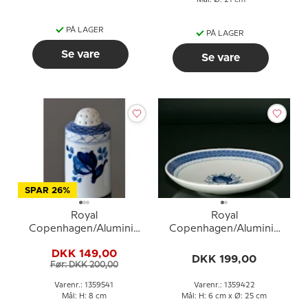
Mål: Ø: 21 cm
PÅ LAGER
PÅ LAGER
Se vare
Se vare
SPAR 26%
Royal
Royal
Copenhagen/Aluminia
Copenhagen/Aluminia
Tranquebar, blå,
Tranquebar, blå, kagefad
DKK 149,00
saltbøsse (stor) nr.
25cm nr. 11/936 eller 422
DKK 199,00
Før: DKK 200,00
11/1009 eller 541
Varenr.: 1359541
Varenr.: 1359422
Mål: H: 8 cm
Mål: H: 6 cm x Ø: 25 cm