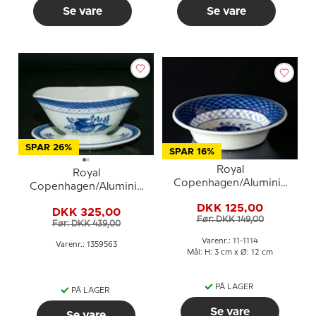
Se vare
Se vare
SPAR 26%
SPAR 16%
Royal
Royal
Copenhagen/Aluminia
Copenhagen/Aluminia
Tranquebar, blå, skål nr.
Tranquebar, blå,
DKK 125,00
11/1114
DKK 325,00
sauceskål nr. 11/2391 eller
Før: DKK 149,00
Før: DKK 439,00
563, 60cl
Varenr.: 11-1114
Varenr.: 1359563
Mål: H: 3 cm x Ø: 12 cm
PÅ LAGER
PÅ LAGER
Se vare
Se vare