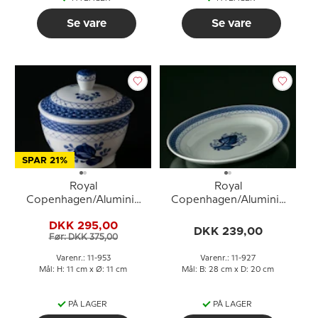
Se vare
Se vare
SPAR 21%
Royal
Royal
Copenhagen/Aluminia
Copenhagen/Aluminia
Tranquebar, blå,
Tranquebar, blå, fad,
DKK 295,00
sukkerskål nr. 953
28cm nr. 927
DKK 239,00
Før: DKK 375,00
Varenr.: 11-953
Varenr.: 11-927
Mål: H: 11 cm x Ø: 11 cm
Mål: B: 28 cm x D: 20 cm
PÅ LAGER
PÅ LAGER