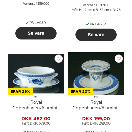
Varenr.: 1359000
Varenr.: 11-920-U
Mål: H: 12 cm x B: 32 cm x D: 23
cm
PÅ LAGER
PÅ LAGER
Se vare
Se vare
SPAR 29%
SPAR 20%
Royal
Royal
Copenhagen/Aluminia
Copenhagen/Aluminia
Tranquebar, blå,
Tranquebar, blå,
DKK 482,00
DKK 199,00
Sovseskål med underskål
lysestage nr. 11/1796 eller
Før: DKK 679,00
Før: DKK 249,00
uden låg
501