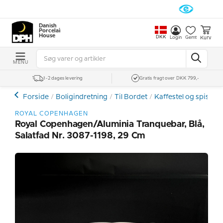
Danish
Porcelain
House
DKK
Kurv
Login
Gemt
MENU
1-2 dages levering
Gratis fragt over DKK 799,-
Forside
Boligindretning
Til Bordet
Kaffestel og spiseste
ROYAL COPENHAGEN
Royal Copenhagen/Aluminia Tranquebar, Blå,
Salatfad Nr. 3087-1198, 29 Cm