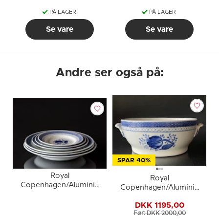
PÅ LAGER
PÅ LAGER
Se vare
Se vare
Andre ser også på:
SPAR 40%
Royal
Royal
Copenhagen/Aluminia
Copenhagen/Aluminia
Tranquebar DIVERSE
Tranquebar, blå, Terrin
DKK 1195,00
UDEN låg/stor skål
Før: DKK 2000,00