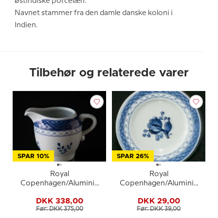
østindiske porcelæn.
Navnet stammer fra den damle danske koloni i
Indien.
Tilbehør og relaterede varer
SPAR 10%
SPAR 26%
Royal
Royal
Copenhagen/Aluminia
Copenhagen/Aluminia
Tranquebar, blå,
Tranquebar, blå, mini
DKK 338,00
DKK 29,00
flødekande nr. 954
tallerken 10cm nr. 11/1117
Før: DKK 375,00
Før: DKK 39,00