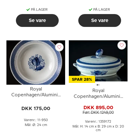
PÅ LAGER
PÅ LAGER
Se vare
Se vare
SPAR 28%
Royal
Royal
Copenhagen/Aluminia
Copenhagen/Aluminia
Tranquebar, blå, dyb
Tranquebar, blå, lågfad
tallerken 24cm, nr. 950
DKK 895,00
DKK 175,00
nr. 11/921 eller 172
Før: DKK 1249,00
Varenr.: 11-950
Varenr.: 1359172
Mål: Ø: 24 cm
Mål: H: 14 cm x B: 29 cm x D: 20
cm