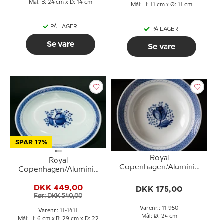
Mål: B: 24 cm x D: 14 cm
Mål: H: 11 cm x Ø: 11 cm
PÅ LAGER
PÅ LAGER
Se vare
Se vare
SPAR 17%
Royal
Royal
Copenhagen/Aluminia
Copenhagen/Aluminia
Tranquebar, blå, dyb
Tranquebar, blå, oval skål
tallerken 24cm, nr. 950
DKK 449,00
DKK 175,00
nr. 11/1411 (længde
Før: DKK 540,00
29,5cm)
Varenr.: 11-950
Varenr.: 11-1411
Mål: Ø: 24 cm
Mål: H: 6 cm x B: 29 cm x D: 22