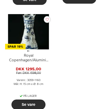
SPAR 19%
Royal
Copenhagen/Aluminia
Tranquebar, blå,
DKK 1295,00
Lysestage hellige tre
Før: DKK 1598,00
konger Melchior
Varenr.: 3059-1160
Mål: H: 15 cm x Ø: 8 cm
PÅ LAGER
Se vare