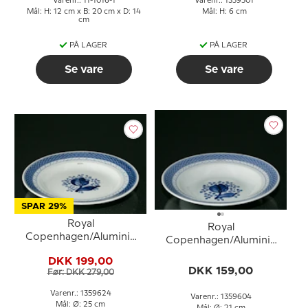
Varenr.: 11-1016-1
Varenr.: 1359501
Mål: H: 12 cm x B: 20 cm x D: 14
Mål: H: 6 cm
cm
PÅ LAGER
PÅ LAGER
Se vare
Se vare
SPAR 29%
Royal
Royal
Copenhagen/Aluminia
Copenhagen/Aluminia
Tranquebar, blå,
Tranquebar, blå, dyb
DKK 199,00
tallerken 25cm nr. 11/948
tallerken 21cm nr. 11/1847
DKK 159,00
Før: DKK 279,00
eller 624
eller 604
Varenr.: 1359624
Varenr.: 1359604
Mål: Ø: 25 cm