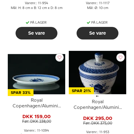
Varenr.: 11-954
Varenr.: 11-1117
Mål: H: 8 cm x B: 12 cm x D: 8 cm
Mål: Ø: 10 cm
PÅ LAGER
PÅ LAGER
Se vare
Se vare
SPAR 21%
SPAR 33%
Royal
Royal
Copenhagen/Aluminia
Copenhagen/Aluminia
Tranquebar, blå, fad nr.
Tranquebar, blå,
DKK 159,00
11/1094, 24cm
DKK 295,00
sukkerskål nr. 953
Før: DKK 238,00
Før: DKK 375,00
Varenr.: 11-1094
Varenr.: 11-953