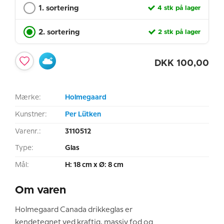
1. sortering
4 stk på lager
2. sortering
2 stk på lager
DKK
100,00
Mærke:
Holmegaard
Kunstner:
Per Lütken
Varenr.:
3110512
Type:
Glas
Mål:
H: 18 cm x Ø: 8 cm
Om varen
Holmegaard Canada drikkeglas er
kendetegnet ved kraftig, massiv fod og