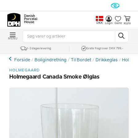
Danish
Porcelain
House
DKK
Kurv
Login
Gemt
MENU
1-2 dages levering
Gratis fragt over DKK 799,-
Forside
Boligindretning
Til Bordet
Drikkeglas
Holmega
HOLMEGAARD
Holmegaard Canada Smoke Ølglas