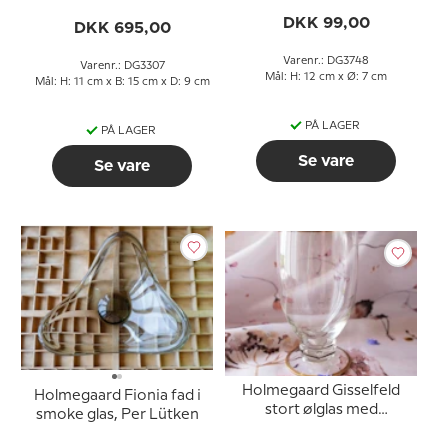
DKK 99,00
DKK 695,00
Varenr.: DG3748
Varenr.: DG3307
Mål: H: 12 cm x Ø: 7 cm
Mål: H: 11 cm x B: 15 cm x D: 9 cm
PÅ LAGER
PÅ LAGER
Se vare
Se vare
Holmegaard Gisselfeld
Holmegaard Fionia fad i
stort ølglas med
smoke glas, Per Lütken
guldkant