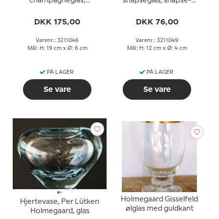
champagneglas,
snapseglas, snapse-
champagne-fløjte
fløjte
DKK 175,00
DKK 76,00
Varenr.: 3211046
Varenr.: 3211049
Mål: H: 19 cm x Ø: 6 cm
Mål: H: 12 cm x Ø: 4 cm
PÅ LAGER
PÅ LAGER
Se vare
Se vare
Holmegaard Gisselfeld
Hjertevase, Per Lütken
ølglas med guldkant
Holmegaard, glas