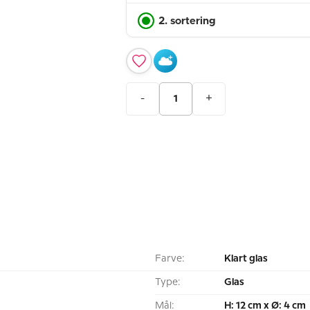
2. sortering
-
+
Farve:
Klart glas
Type:
Glas
Mål:
H: 12 cm x Ø: 4 cm