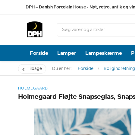
DPH – Danish Porcelain House - Nyt, retro, antik og vi
Forside
Lamper
Lampeskærme
P
Tilbage
Du er her:
Forside
Boligindretning
HOLMEGAARD
Holmegaard Fløjte Snapseglas, Snaps