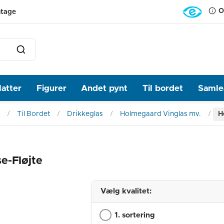
O
ntage
latter
Figurer
Andet pynt
Til bordet
Samlea
Til Bordet
Drikkeglas
Holmegaard Vinglas mv.
H
e-Fløjte
Vælg kvalitet:
1. sortering