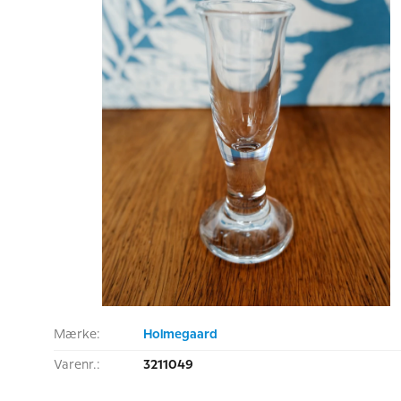
Mærke:
Holmegaard
Varenr.:
3211049