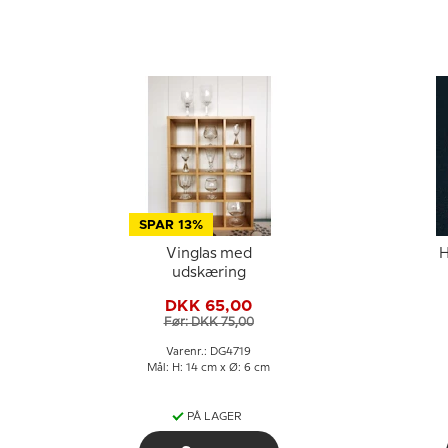
SPAR 13%
Vinglas med
H
udskæring
DKK 65,00
Før: DKK 75,00
Varenr.: DG4719
Mål: H: 14 cm x Ø: 6 cm
PÅ LAGER