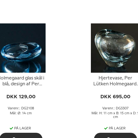
olmegaard glas skål i
Hjertevase, Per
blå, design af Per
Lütken Holmegaard,
Lütken
glas
DKK 129,00
DKK 695,00
Varenr.: DG2108
Varenr.: DG3307
Mål: Ø: 14 cm
Mål: H: 11 cm x B: 15 cm x D: 
cm
PÅ LAGER
PÅ LAGER