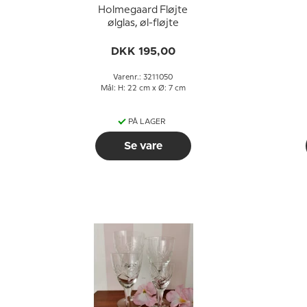
Holmegaard Fløjte
ølglas, øl-fløjte
DKK 195,00
Varenr.: 3211050
Mål: H: 22 cm x Ø: 7 cm
PÅ LAGER
Se vare