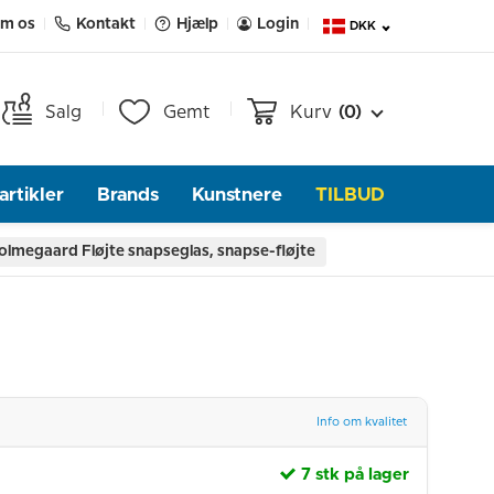
m os
Kontakt
Hjælp
Login
DKK
Salg
Gemt
Kurv
(0)
rtikler
Brands
Kunstnere
TILBUD
olmegaard Fløjte snapseglas, snapse-fløjte
Info om kvalitet
7 stk på lager