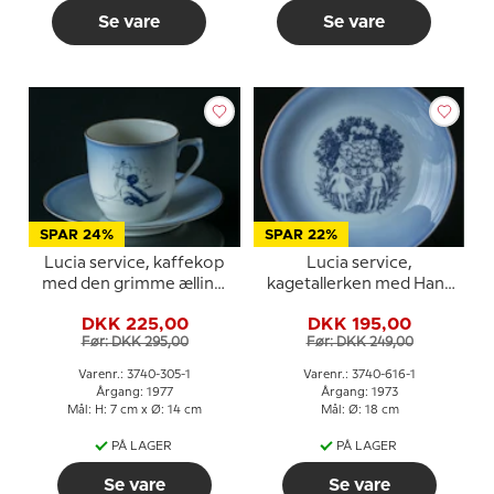
Se vare
Se vare
SPAR 24%
SPAR 22%
Lucia service, kaffekop
Lucia service,
med den grimme ælling,
kagetallerken med Hans
Bing & Grøndahl
og Grete og
DKK 225,00
DKK 195,00
honningkagehuset, Bing
Før: DKK 295,00
Før: DKK 249,00
& Grøndahl
Varenr.: 3740-305-1
Varenr.: 3740-616-1
Årgang: 1977
Årgang: 1973
Mål: H: 7 cm x Ø: 14 cm
Mål: Ø: 18 cm
PÅ LAGER
PÅ LAGER
Se vare
Se vare