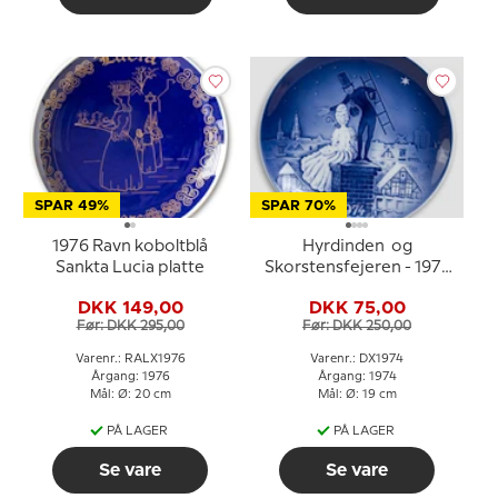
SPAR 49%
SPAR 70%
1976 Ravn koboltblå
Hyrdinden og
Sankta Lucia platte
Skorstensfejeren - 1974
Desiree H. C. Andersen
DKK 149,00
DKK 75,00
Juleplatte
Før: DKK 295,00
Før: DKK 250,00
Varenr.: RALX1976
Varenr.: DX1974
Årgang: 1976
Årgang: 1974
Mål: Ø: 20 cm
Mål: Ø: 19 cm
PÅ LAGER
PÅ LAGER
Se vare
Se vare