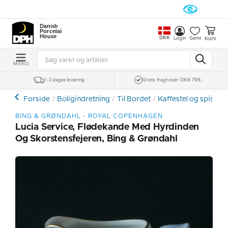
Danish
Porcelain
House
DKK
Kurv
Login
Gemt
MENU
1-2 dages levering
Gratis fragt over DKK 799,-
Forside
Boligindretning
Til Bordet
Kaffestel og spiseste
BING & GRØNDAHL - ROYAL COPENHAGEN
Lucia Service, Flødekande Med Hyrdinden
Og Skorstensfejeren, Bing & Grøndahl