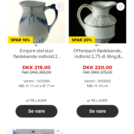
SPAR 16%
SPAR 20%
Empire stel stor
Offenbach flødekande,
flødekande indhold 25
indhold 2,75 dl. Bing &
cl., Bing& Grøndahl nr.
Grøndahl nr. 303 eller
DKK 219,00
DKK 220,00
394, 189 eller 303
189
Før: DKK 260,00
Før: DKK 275,00
Varenr.: 1425394
Varenr.: 3033303
Mål: H: 11 cm x Ø: 7 cm
Mål: H: 10 cm
PÅ LAGER
PÅ LAGER
Se vare
Se vare