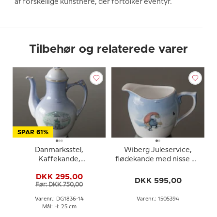
af forskellige kunstnere, der fortolker eventyr.
Tilbehør og relaterede varer
SPAR 61%
Danmarksstel,
Wiberg Juleservice,
Kaffekande,
flødekande med nisse og
Charlottenborg og
kat
DKK 295,00
Rytterstatue, Bing &
DKK 595,00
Før: DKK 750,00
Grøndahl nr. 301-3541
Varenr.: DG1836-14
Varenr.: 1505394
Mål: H: 25 cm