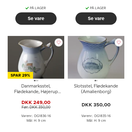
PÅ LAGER
PÅ LAGER
Se vare
Se vare
SPAR 29%
Danmarksstel,
Slotsstel, Flødekande
Flødekande, Højerup
(Amalienborg)
Kirke og Gjorslev
DKK 249,00
Hovedgård, Bing &
DKK 350,00
Før: DKK 350,00
Grøndahl nr. 393-3555
Varenr.: DG1836-16
Varenr.: DG1835-16
Mål: H: 9 cm
Mål: H: 9 cm