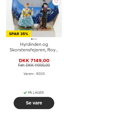
SPAR 35%
Hyrdinden og
Skorstensfejeren, Royal
Copenhagen
DKK 7149,00
Før: DKK 11000,00
Varenr.: RD25
PÅ LAGER
Se vare