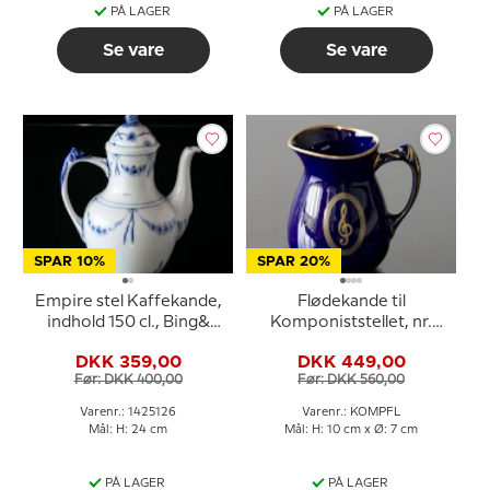
PÅ LAGER
PÅ LAGER
Se vare
Se vare
SPAR 10%
SPAR 20%
Empire stel Kaffekande,
Flødekande til
indhold 150 cl., Bing&
Komponiststellet, nr.
Grøndahl nr. 126 eller 301
4531/303, Bing &
DKK 359,00
DKK 449,00
Grøndahl
Før: DKK 400,00
Før: DKK 560,00
Varenr.: 1425126
Varenr.: KOMPFL
Mål: H: 24 cm
Mål: H: 10 cm x Ø: 7 cm
PÅ LAGER
PÅ LAGER