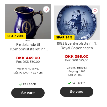
SPAR 20%
SPAR 34%
1983 Eventyrplatte nr. 1,
Flødekande til
Royal Copenhagen
Komponiststellet, nr.
4531/303, Bing &
DKK 395,00
DKK 449,00
Grøndahl
Før: DKK 595,00
Før: DKK 560,00
Varenr.: RE1983
Varenr.: KOMPFL
Årgang: 1983
Mål: H: 10 cm x Ø: 7 cm
Mål: Ø: 18 cm
PÅ LAGER
PÅ LAGER
Se vare
Se vare