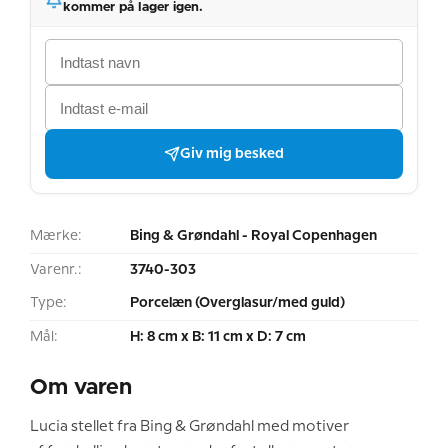
kommer på lager igen.
Giv mig besked
Mærke:
Bing & Grøndahl - Royal Copenhagen
Varenr.:
3740-303
Type:
Porcelæn (Overglasur/med guld)
Mål:
H: 8 cm x B: 11 cm x D: 7 cm
Om varen
Lucia stellet fra Bing & Grøndahl med motiver