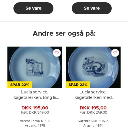
Se vare
Se vare
Andre ser også på:
SPAR 22%
SPAR 22%
Lucia service,
Lucia service,
kagetallerken, Bing &
kagetallerken med
Grøndahl
Aladdin og Lampen, Bing
DKK 195,00
DKK 195,00
& Grøndahl
Før: DKK 249,00
Før: DKK 249,00
Varenr.: 3740-616-6
Varenr.: 3740-616-2
Årgang: 1978
Årgang: 1974