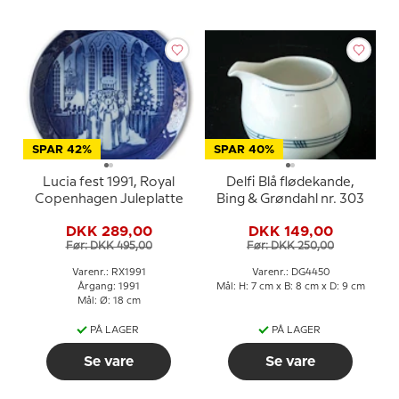
SPAR 42%
SPAR 40%
Lucia fest 1991, Royal
Delfi Blå flødekande,
Copenhagen Juleplatte
Bing & Grøndahl nr. 303
DKK 289,00
DKK 149,00
Før: DKK 495,00
Før: DKK 250,00
Varenr.: RX1991
Varenr.: DG4450
Årgang: 1991
Mål: H: 7 cm x B: 8 cm x D: 9 cm
Mål: Ø: 18 cm
PÅ LAGER
PÅ LAGER
Se vare
Se vare