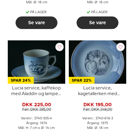
Mål: Ø: 18 cm
Mål: Ø: 18 cm
PÅ LAGER
PÅ LAGER
Se vare
Se vare
SPAR 24%
SPAR 22%
Lucia service, kaffekop
Lucia service,
med Aladdin og lampen,
kagetallerken med
Bing & Grøndahl
Rødhætte, Bing &
DKK 225,00
DKK 195,00
Grøndahl
Før: DKK 295,00
Før: DKK 249,00
Varenr.: 3740-305-4
Varenr.: 3740-616-3
Årgang: 1974
Årgang: 1975
Mål: H: 7 cm x Ø: 14 cm
Mål: Ø: 18 cm