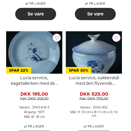
PÅ LAGER
PÅ LAGER
Se vare
Se vare
SPAR 22%
SPAR 30%
Lucia service,
Lucia service, sukkerskål
kagetallerken med den
med den flyvende
grimme ælling, Bing &
kuffert, Bing & Grøndahl
DKK 195,00
DKK 525,00
Grøndahl
Før: DKK 249,00
Før: DKK 750,00
Varenr.: 3740-616-5
Varenr.: 3740-302
Årgang: 1977
Mål: H: 10 cm x B: 11 cm x D: 10
cm
Mål: Ø: 18 cm
PÅ LAGER
PÅ LAGER