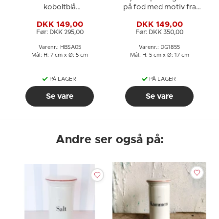
koboltblå
på fod med motiv fra
kongeæggerbæger
H.C. Andersens
DKK 149,00
DKK 149,00
Svinedrengen
Før: DKK 295,00
Før: DKK 350,00
Varenr.: HBSA05
Varenr.: DG1855
Mål: H: 7 cm x Ø: 5 cm
Mål: H: 5 cm x Ø: 17 cm
PÅ LAGER
PÅ LAGER
Se vare
Se vare
Andre ser også på: