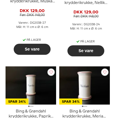
krydderikrukke, Muskat
krydderikrukke, Nellike
nr. 497
nr. 497
DKK 129,00
DKK 129,00
Før: DKK 149,00
Før: DKK 149,00
Varenr.: DG2038-27
Varenr.: DG2038-24
Mål: H: 11 cm x Ø: 6 cm
Mål: H: 11 cm x Ø: 6 cm
PÅ LAGER
PÅ LAGER
Se vare
Se vare
SPAR 34%
SPAR 34%
Bing & Grøndahl
Bing & Grøndahl
krydderikrukke, Paprika
krydderikrukke, Merian,