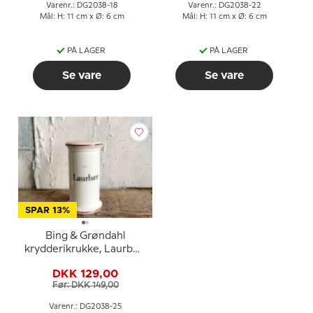
Varenr.: DG2038-18
Varenr.: DG2038-22
Mål: H: 11 cm x Ø: 6 cm
Mål: H: 11 cm x Ø: 6 cm
PÅ LAGER
PÅ LAGER
Se vare
Se vare
SPAR 13%
Bing & Grøndahl
krydderikrukke, Laurbær
nr. 497
DKK 129,00
Før: DKK 149,00
Varenr.: DG2038-25