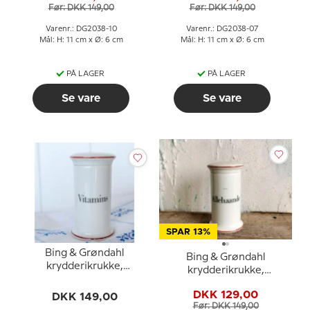
Før: DKK 149,00
Før: DKK 149,00
Varenr.: DG2038-10
Varenr.: DG2038-07
Mål: H: 11 cm x Ø: 6 cm
Mål: H: 11 cm x Ø: 6 cm
PÅ LAGER
PÅ LAGER
Se vare
Se vare
SPAR 13%
Bing & Grøndahl
Bing & Grøndahl
krydderikrukke,
krydderikrukke,
Vitaminst nr. 497
Allehaande nr. 497
DKK 129,00
DKK 149,00
Før: DKK 149,00