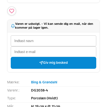
Varen er udsolgt. - Vi kan sende dig en mail, når den
kommer på lager igen.
Giv mig besked
Mærke:
Bing & Grøndahl
Varenr.:
DG2038-4
Type:
Porcelæn (Hvidt)
Mål:
H: 19 cm x Ø: 11 cm