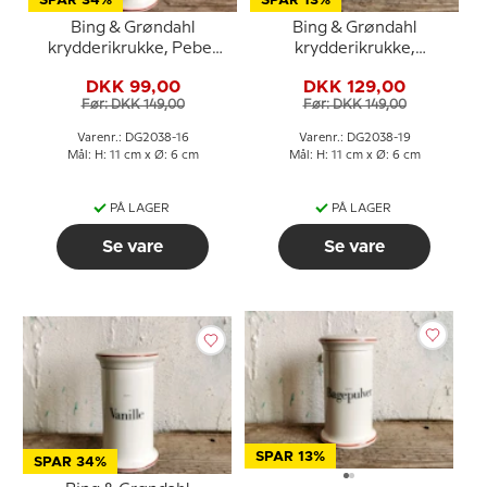
SPAR 34%
SPAR 13%
Bing & Grøndahl
Bing & Grøndahl
krydderikrukke, Peber
krydderikrukke,
hvid, nr. 497
Basilikum, nr. 497
DKK 99,00
DKK 129,00
Før: DKK 149,00
Før: DKK 149,00
Varenr.: DG2038-16
Varenr.: DG2038-19
Mål: H: 11 cm x Ø: 6 cm
Mål: H: 11 cm x Ø: 6 cm
PÅ LAGER
PÅ LAGER
Se vare
Se vare
SPAR 13%
SPAR 34%