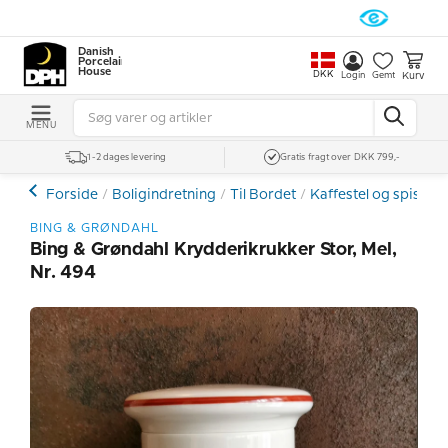
Danish
Porcelain
House
DKK
Kurv
Login
Gemt
MENU
1-2 dages levering
Gratis fragt over DKK 799,-
Forside
Boligindretning
Til Bordet
Kaffestel og spiseste
BING & GRØNDAHL
Bing & Grøndahl Krydderikrukker Stor, Mel,
Nr. 494