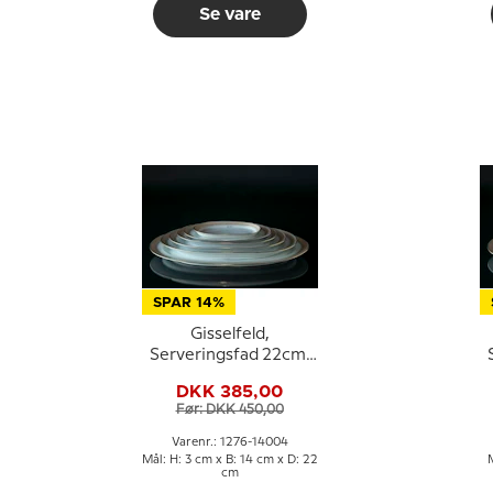
Se vare
SPAR 14%
Gisselfeld,
Serveringsfad 22cm,
Royal Copenhagen
DKK 385,00
Før: DKK 450,00
Varenr.: 1276-14004
Mål: H: 3 cm x B: 14 cm x D: 22
cm