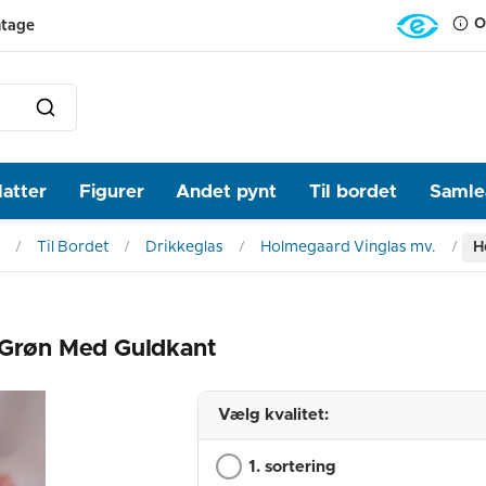
O
ntage
latter
Figurer
Andet pynt
Til bordet
Samlea
Til Bordet
Drikkeglas
Holmegaard Vinglas mv.
H
 Grøn Med Guldkant
Vælg kvalitet:
1. sortering