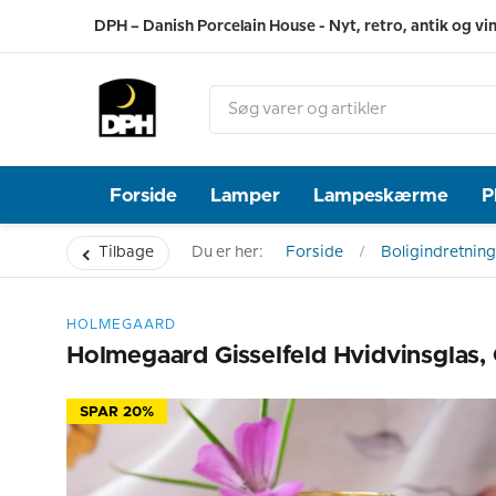
DPH – Danish Porcelain House - Nyt, retro, antik og vi
Forside
Lamper
Lampeskærme
P
Tilbage
Du er her:
Forside
Boligindretning
HOLMEGAARD
Holmegaard Gisselfeld Hvidvinsglas,
SPAR 20%