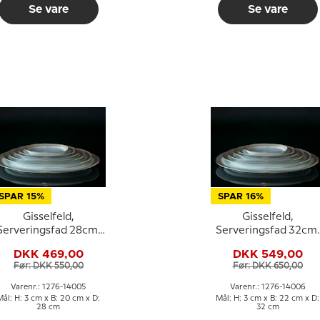
Se vare
Se vare
SPAR 15%
SPAR 16%
Gisselfeld,
Gisselfeld,
Serveringsfad 28cm,
Serveringsfad 32cm,
Royal Copenhagen
Royal Copenhagen
DKK 469,00
DKK 549,00
Før: DKK 550,00
Før: DKK 650,00
Varenr.: 1276-14005
Varenr.: 1276-14006
Mål: H: 3 cm x B: 20 cm x D:
Mål: H: 3 cm x B: 22 cm x D:
28 cm
32 cm