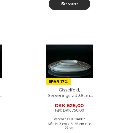
Se vare
SPAR 17%
Gisselfeld,
Serveringsfad 38cm,
Royal Copenhagen
DKK 625,00
Før: DKK 750,00
Varenr.: 1276-14007
Mål: H: 3 cm x B: 26 cm x D:
38 cm