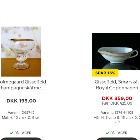
SPAR 16%
olmegaard Gisselfeld
Gisselfeld, Smørskål,
champagneskål med
Royal Copenhagen
guldkant
DKK 359,00
DKK 195,00
Før: DKK 425,00
Varenr.: DG3742
Varenr.: 1276-14108
Mål: H: 10 cm x Ø: 9 cm
Mål: H: 5 cm x B: 15 cm x D: 
cm
PÅ LAGER
PÅ LAGER