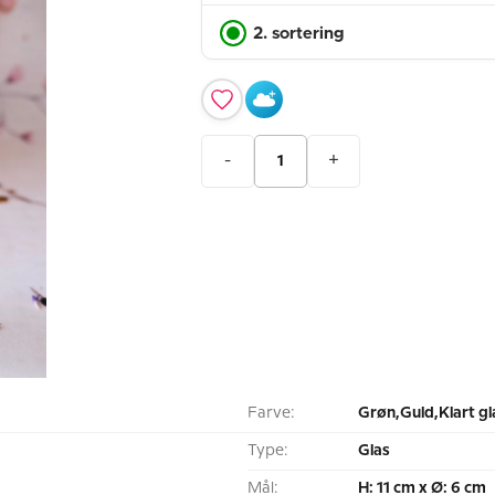
2. sortering
-
+
Farve:
Grøn,Guld,Klart gl
Type:
Glas
Mål:
H: 11 cm x Ø: 6 cm