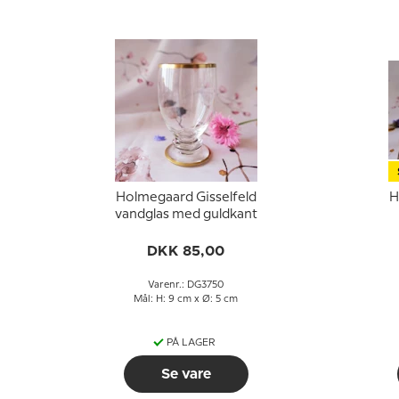
Holmegaard Gisselfeld
H
vandglas med guldkant
DKK 85,00
Varenr.: DG3750
Mål: H: 9 cm x Ø: 5 cm
PÅ LAGER
Se vare