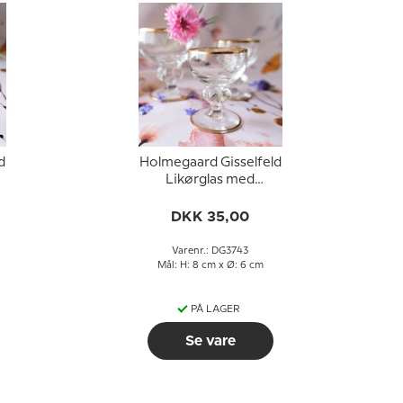
d
Holmegaard Gisselfeld
Likørglas med
guldkant
DKK 35,00
Varenr.: DG3743
Mål: H: 8 cm x Ø: 6 cm
PÅ LAGER
Se vare