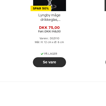
SPAR 50%
Lyngby måge
drikkeglas,
hvidvinsglas, grøn
DKK 75,00
Før: DKK 149,00
Varenr.: DG3110
Mål: H: 12 cm x Ø: 6 cm
PÅ LAGER
Se vare