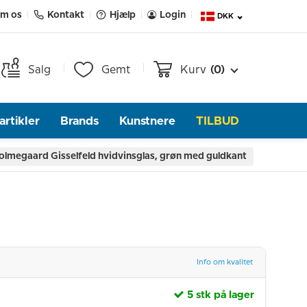
m os
Kontakt
Hjælp
Login
DKK
Salg
Gemt
Kurv
(0)
rtikler
Brands
Kunstnere
TILBUD
olmegaard Gisselfeld hvidvinsglas, grøn med guldkant
Info om kvalitet
5 stk på lager