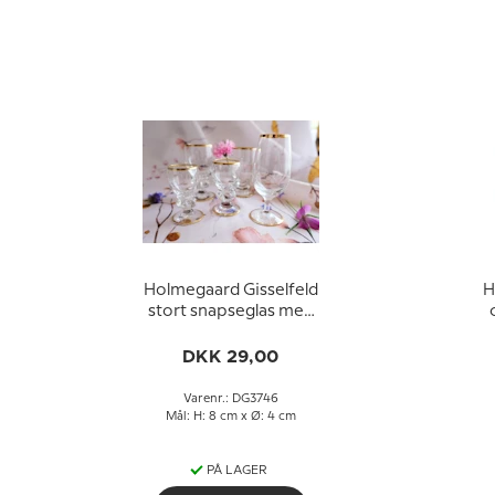
Holmegaard Gisselfeld
H
stort snapseglas med
guldkant
DKK 29,00
Varenr.: DG3746
Mål: H: 8 cm x Ø: 4 cm
PÅ LAGER