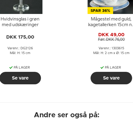
SPAR 36%
Hvidvinsglas i grøn
Mågestel med guld,
med udskæringer
kagetallerken 15cm nr
615, 306 eller 28A
DKK 49,00
DKK 175,00
Før: DKK 76,00
Varenr.: DG2126
Varenr.: 1303615
Mål: H: 15 cm
Mål: H: 2 cm x Ø: 15 cm
PÅ LAGER
PÅ LAGER
Se vare
Se vare
Andre ser også på: