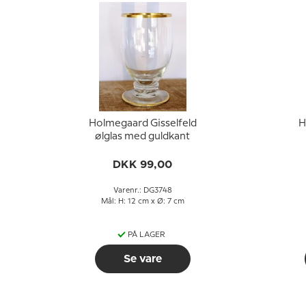
Holmegaard Gisselfeld
H
ølglas med guldkant
DKK 99,00
Varenr.: DG3748
Mål: H: 12 cm x Ø: 7 cm
PÅ LAGER
Se vare