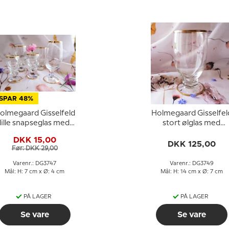
SPAR 48%
olmegaard Gisselfeld
Holmegaard Gisselfel
lille snapseglas med
stort ølglas med
guldkant
guldkant
DKK 15,00
DKK 125,00
Før: DKK 29,00
Varenr.: DG3747
Varenr.: DG3749
Mål: H: 7 cm x Ø: 4 cm
Mål: H: 14 cm x Ø: 7 cm
PÅ LAGER
PÅ LAGER
Se vare
Se vare