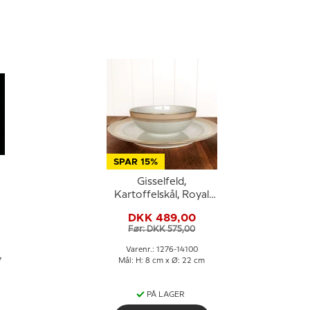
SPAR 15%
Gisselfeld,
Kartoffelskål, Royal
Copenhagen
DKK 489,00
Før: DKK 575,00
Varenr.: 1276-14100
7
Mål: H: 8 cm x Ø: 22 cm
PÅ LAGER