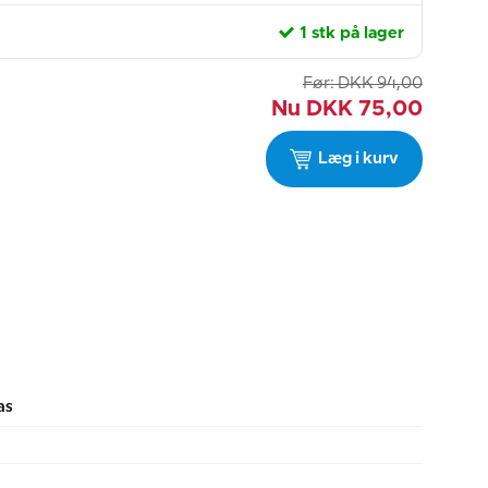
1 stk på lager
Før:
DKK
94,00
Nu
DKK
75,00
Læg i kurv
as