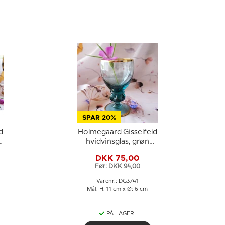
SPAR 20%
d
Holmegaard Gisselfeld
hvidvinsglas, grøn
med guldkant
DKK 75,00
Før: DKK 94,00
Varenr.: DG3741
Mål: H: 11 cm x Ø: 6 cm
PÅ LAGER