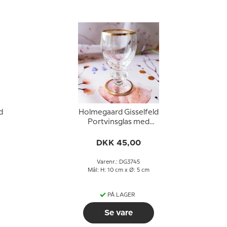
d
Holmegaard Gisselfeld
Portvinsglas med
guldkant
DKK 45,00
Varenr.: DG3745
Mål: H: 10 cm x Ø: 5 cm
PÅ LAGER
Se vare