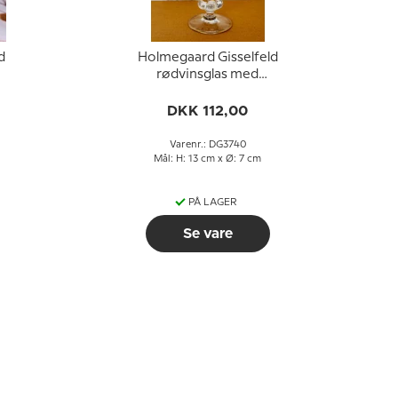
d
Holmegaard Gisselfeld
rødvinsglas med
guldkant
DKK 112,00
Varenr.: DG3740
Mål: H: 13 cm x Ø: 7 cm
PÅ LAGER
Se vare