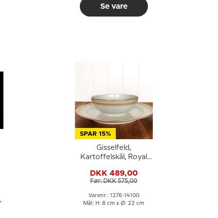
Se vare
SPAR 15%
Gisselfeld,
Kartoffelskål, Royal
Copenhagen
DKK 489,00
Før: DKK 575,00
Varenr.: 1276-14100
7
Mål: H: 8 cm x Ø: 22 cm