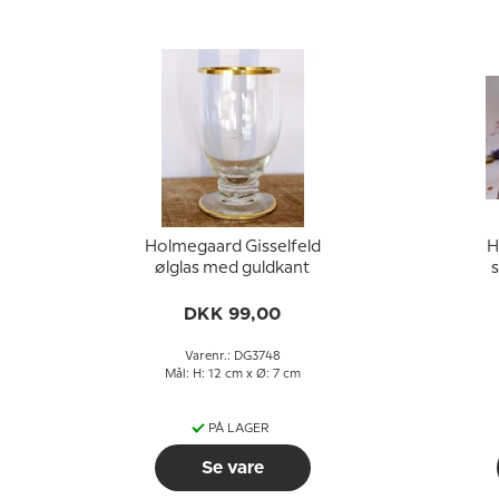
Holmegaard Gisselfeld
H
ølglas med guldkant
s
DKK 99,00
Varenr.: DG3748
Mål: H: 12 cm x Ø: 7 cm
PÅ LAGER
Se vare