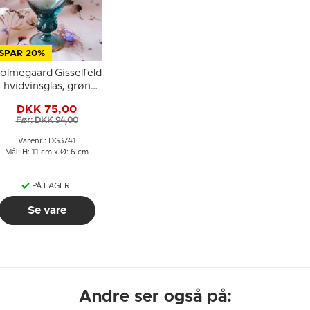
SPAR 20%
olmegaard Gisselfeld
hvidvinsglas, grøn
med guldkant
DKK 75,00
Før: DKK 94,00
Varenr.: DG3741
Mål: H: 11 cm x Ø: 6 cm
PÅ LAGER
Se vare
Andre ser også på: