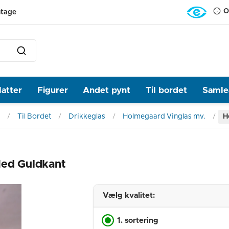
O
ntage
latter
Figurer
Andet pynt
Til bordet
Samlea
Til Bordet
Drikkeglas
Holmegaard Vinglas mv.
H
Med Guldkant
Vælg kvalitet:
1. sortering