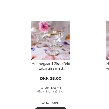
Holmegaard Gisselfeld
H
Likørglas med
v
guldkant
DKK 35,00
Varenr.: DG3743
Mål: H: 8 cm x Ø: 6 cm
PÅ LAGER