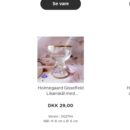
Se vare
Holmegaard Gisselfeld
H
Likørskål med
guldkant
DKK 29,00
Varenr.: DG3744
Mål: H: 8 cm x Ø: 6 cm