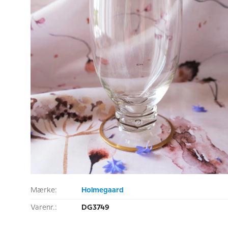
Mærke:
Holmegaard
Varenr.:
DG3749