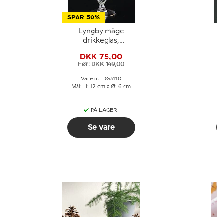
SPAR 50%
Lyngby måge
drikkeglas,
hvidvinsglas, grøn
DKK 75,00
Før: DKK 149,00
Varenr.: DG3110
Mål: H: 12 cm x Ø: 6 cm
PÅ LAGER
Se vare