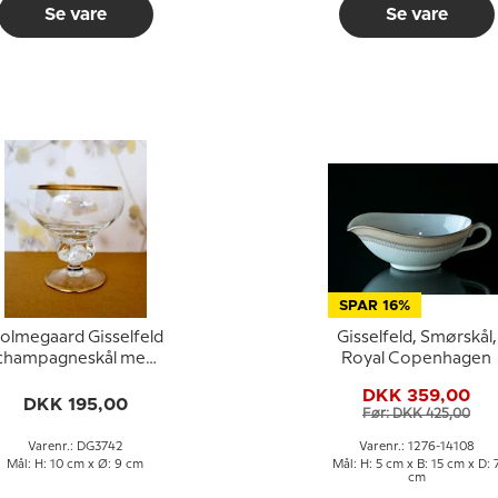
Se vare
Se vare
SPAR 16%
olmegaard Gisselfeld
Gisselfeld, Smørskål,
champagneskål med
Royal Copenhagen
guldkant
DKK 359,00
DKK 195,00
Før: DKK 425,00
Varenr.: DG3742
Varenr.: 1276-14108
Mål: H: 10 cm x Ø: 9 cm
Mål: H: 5 cm x B: 15 cm x D: 
cm