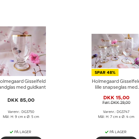
SPAR 48%
olmegaard Gisselfeld
Holmegaard Gisselfel
andglas med guldkant
lille snapseglas med
guldkant
DKK 15,00
DKK 85,00
Før: DKK 29,00
Varenr.: DG3750
Varenr.: DG3747
Mål: H: 9 cm x Ø: 5 cm
Mål: H: 7 cm x Ø: 4 cm
PÅ LAGER
PÅ LAGER