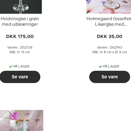
Hvidvinsglas i grøn
Holmegaard Gisselfel
med udskæringer
Likørglas med
guldkant
DKK 175,00
DKK 35,00
Varenr.: DG2126
Varenr.: DG3743
Mål: H: 15 cm
Mål: H: 8 cm x Ø: 6 cm
PÅ LAGER
PÅ LAGER
Se vare
Se vare