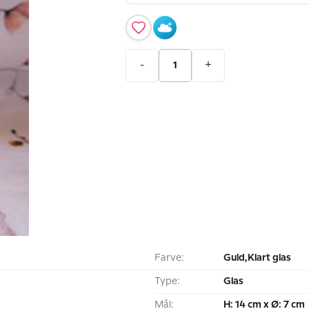
-
+
Farve:
Guld,Klart glas
Type:
Glas
Mål:
H: 14 cm x Ø: 7 cm