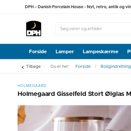
DPH – Danish Porcelain House - Nyt, retro, antik og vi
Forside
Lamper
Lampeskærme
P
Tilbage
Du er her:
Forside
Boligindretning
HOLMEGAARD
Holmegaard Gisselfeld Stort Ølglas 