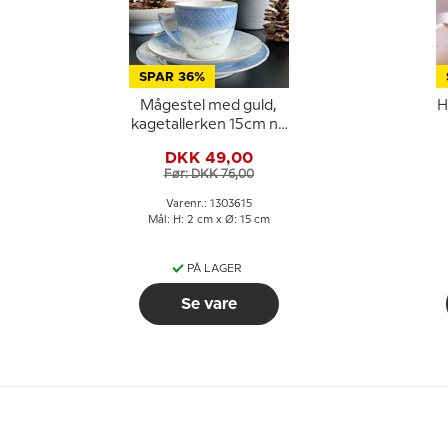
SPAR 36%
Mågestel med guld,
H
kagetallerken 15cm nr.
615, 306 eller 28A
DKK 49,00
Før: DKK 76,00
Varenr.: 1303615
Mål: H: 2 cm x Ø: 15 cm
PÅ LAGER
Se vare