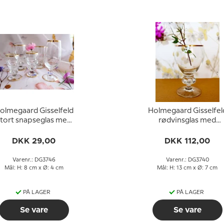
olmegaard Gisselfeld
Holmegaard Gisselfel
tort snapseglas med
rødvinsglas med
guldkant
guldkant
DKK 29,00
DKK 112,00
Varenr.: DG3746
Varenr.: DG3740
Mål: H: 8 cm x Ø: 4 cm
Mål: H: 13 cm x Ø: 7 cm
PÅ LAGER
PÅ LAGER
Se vare
Se vare