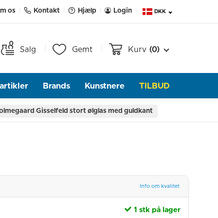
m os
Kontakt
Hjælp
Login
DKK
Salg
Gemt
Kurv
(0)
rtikler
Brands
Kunstnere
TILBUD
olmegaard Gisselfeld stort ølglas med guldkant
Info om kvalitet
1 stk på lager