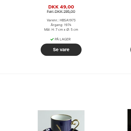
æggerbæger Hane
DKK 49,00
Før: DKK 295,00
Varenr.: HBSA1973
Årgang: 1974
Mål: H: 7 cm x Ø: 5 cm
PÅ LAGER
Se vare