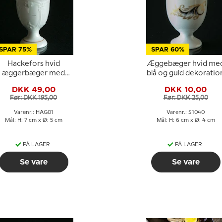
SPAR 75%
SPAR 60%
Hackefors hvid
Æggebæger hvid me
æggerbæger med
blå og guld dekoratio
dekoration og
DKK 49,00
DKK 10,00
guldkant
Før: DKK 195,00
Før: DKK 25,00
Varenr.: HAG01
Varenr.: S1040
Mål: H: 7 cm x Ø: 5 cm
Mål: H: 6 cm x Ø: 4 cm
PÅ LAGER
PÅ LAGER
Se vare
Se vare