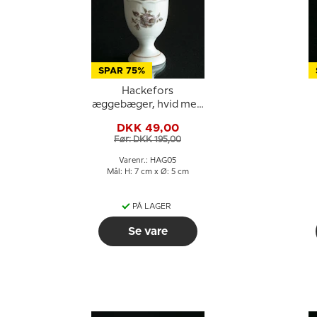
SPAR 75%
Hackefors
æggebæger, hvid med
grå rose
DKK 49,00
Før: DKK 195,00
Varenr.: HAG05
Mål: H: 7 cm x Ø: 5 cm
PÅ LAGER
Se vare