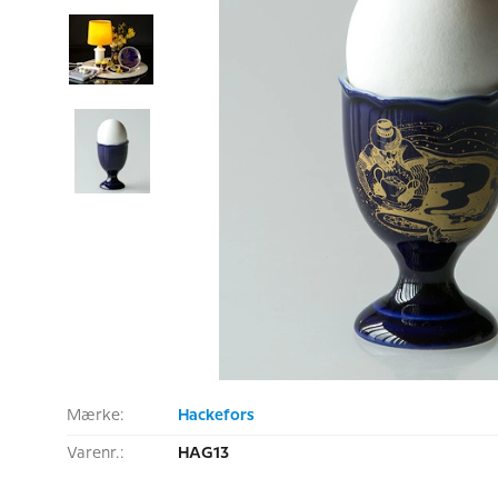
Mærke:
Hackefors
Varenr.:
HAG13