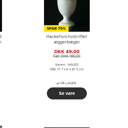
SPAR 75%
d
Hackefors hvid riflet
n
æggerbæger
DKK 49,00
Før: DKK 195,00
Varenr.: HAG02
Mål: H: 7 cm x Ø: 5 cm
PÅ LAGER
Se vare