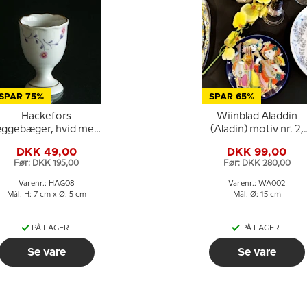
SPAR 75%
SPAR 65%
Hackefors
Wiinblad Aladdin
ggebæger, hvid med
(Aladin) motiv nr. 2,
lilla gren og pink
Rosentahl Bjørn
DKK 49,00
DKK 99,00
blomst
Wiinblad
Før: DKK 195,00
Før: DKK 280,00
Varenr.: HAG08
Varenr.: WA002
Mål: H: 7 cm x Ø: 5 cm
Mål: Ø: 15 cm
PÅ LAGER
PÅ LAGER
Se vare
Se vare