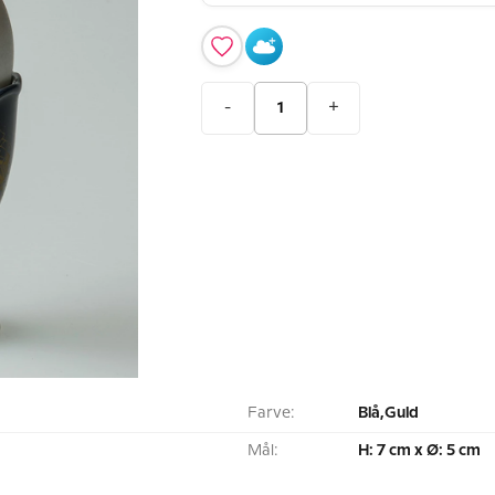
-
+
Farve:
Blå,Guld
Mål:
H: 7 cm x Ø: 5 cm