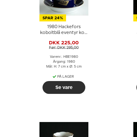
SPAR 24%
1980 Hackefors
koboltblå eventyr kop
med underkop,
DKK 225,00
Aladdin og Lampen
Før: DKK 295,00
Varenr.: HBE1980
Årgang: 1980
Mål: H: 7 cm x Ø: 5 cm
PÅ LAGER
Se vare