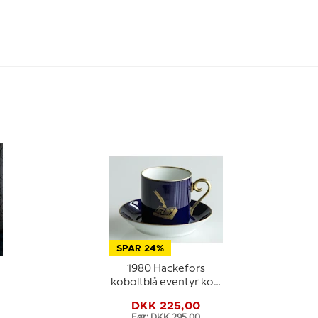
SPAR 24%
1980 Hackefors
koboltblå eventyr kop
med underkop,
DKK 225,00
Aladdin og Lampen
Før: DKK 295,00