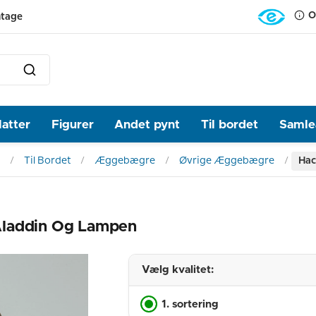
O
ntage
latter
Figurer
Andet pynt
Til bordet
Samlea
Til Bordet
Æggebægre
Øvrige Æggebægre
Hac
Aladdin Og Lampen
Vælg kvalitet:
1. sortering