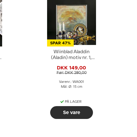
SPAR 47%
Wiinblad Aladdin
(Aladin) motiv nr. 1,
Rosentahl Bjørn
DKK 149,00
Wiinblad
Før: DKK 280,00
Varenr.: WA001
Mål: Ø: 15 cm
PÅ LAGER
Se vare