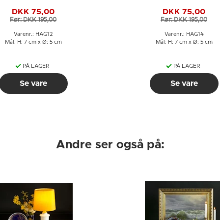
blå, Kejserens Nye
blå, Nils Holgersens
DKK 75,00
DKK 75,00
Klæder
forunderlige rejse
Før: DKK 195,00
Før: DKK 195,00
gennem Sverige
Varenr.: HAG12
Varenr.: HAG14
Mål: H: 7 cm x Ø: 5 cm
Mål: H: 7 cm x Ø: 5 cm
PÅ LAGER
PÅ LAGER
Se vare
Se vare
Andre ser også på: