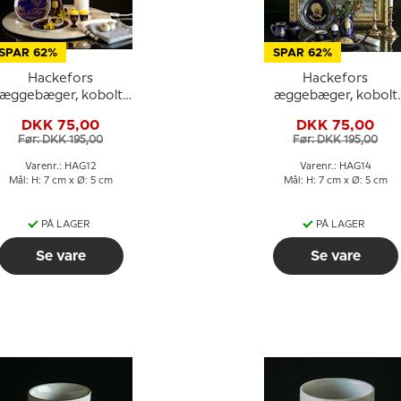
SPAR 62%
SPAR 62%
Hackefors
Hackefors
æggebæger, kobolt
æggebæger, kobolt
blå, Kejserens Nye
blå, Nils Holgersens
DKK 75,00
DKK 75,00
Klæder
forunderlige rejse
Før: DKK 195,00
Før: DKK 195,00
gennem Sverige
Varenr.: HAG12
Varenr.: HAG14
Mål: H: 7 cm x Ø: 5 cm
Mål: H: 7 cm x Ø: 5 cm
PÅ LAGER
PÅ LAGER
Se vare
Se vare