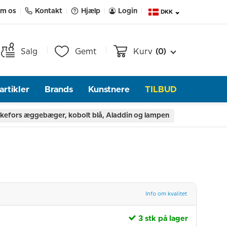
m os
Kontakt
Hjælp
Login
DKK
Salg
Gemt
Kurv
(0)
rtikler
Brands
Kunstnere
TILBUD
kefors æggebæger, kobolt blå, Aladdin og lampen
Info om kvalitet
3 stk på lager