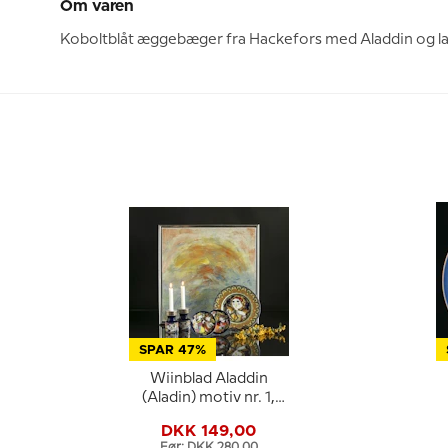
Om varen
Koboltblåt æggebæger fra Hackefors med Aladdin og lam
SPAR 47%
Wiinblad Aladdin
(Aladin) motiv nr. 1,
Rosentahl Bjørn
DKK 149,00
Wiinblad
Før: DKK 280,00