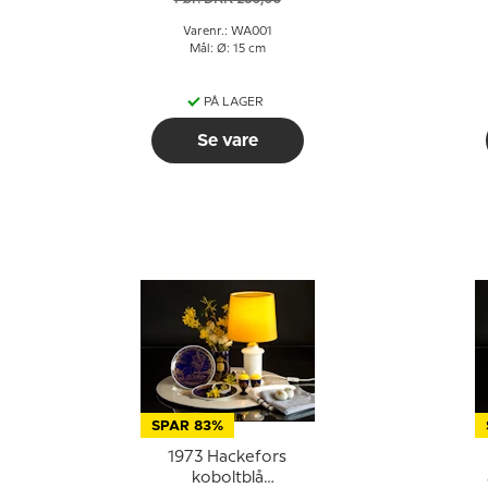
Varenr.: WA001
Mål: Ø: 15 cm
PÅ LAGER
Se vare
SPAR 83%
1973 Hackefors
koboltblå