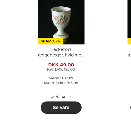
SPAR 75%
Hackefors
æggebæger, hvid med
æ
pink rose
DKK 49,00
Før: DKK 195,00
Varenr.: HAG09
Mål: H: 7 cm x Ø: 5 cm
PÅ LAGER
Se vare