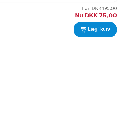
Før:
DKK
195,00
Nu
DKK
75,00
Læg i kurv