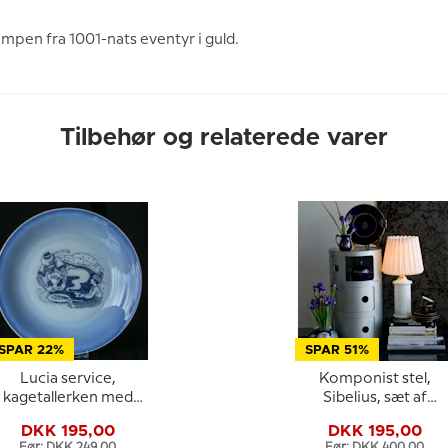
pen fra 1001-nats eventyr i guld.
Tilbehør og relaterede varer
SPAR 22%
SPAR 51%
Lucia service,
Komponist stel,
kagetallerken med
Sibelius, sæt af
Aladdin og Lampen,
kop/underkop og
DKK 195,00
DKK 195,00
Bing & Grøndahl
kagetallerken nr. 10,
Før: DKK 249,00
Før: DKK 400,00