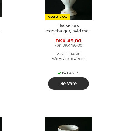
SPAR 75%
Hackefors
æggebæger, hvid med
blågrå dekoration
DKK 49,00
Før: DKK 195,00
Varenr.: HAG10
Mål: H: 7 cm x Ø: 5 cm
PÅ LAGER
Se vare