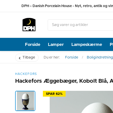
DPH – Danish Porcelain House - Nyt, retro, antik og vi
Forside
Lamper
Lampeskærme
P
Tilbage
Du er her:
Forside
Boligindretning
HACKEFORS
Hackefors Æggebæger, Kobolt Blå, 
SPAR 62%