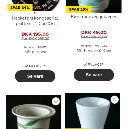
SPAR 34%
SPAR 25%
Rørstrand æggebæger
Hackefors kongeserie,
platte nr. 1, Carl XVI
Gustaf, Eriksgata i
DKK 49,00
DKK 195,00
Østergotland
Før: DKK 65,00
Før: DKK 295,00
Varenr.: RAAG06
Varenr.: HBS01
Mål: H: 4 cm x Ø: 6 cm
Mål: Ø: 20 cm
PÅ LAGER
PÅ LAGER
Se vare
Se vare