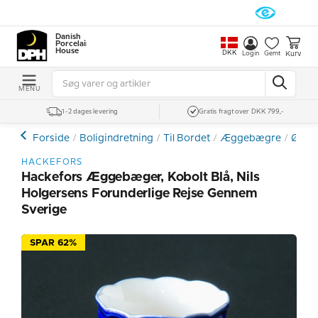
Danish
Porcelain
House
DKK
Kurv
Login
Gemt
MENU
1-2 dages levering
Gratis fragt over DKK 799,-
Forside
Boligindretning
Til Bordet
Æggebægre
Øvri
HACKEFORS
Hackefors Æggebæger, Kobolt Blå, Nils
Holgersens Forunderlige Rejse Gennem
Sverige
SPAR 62%