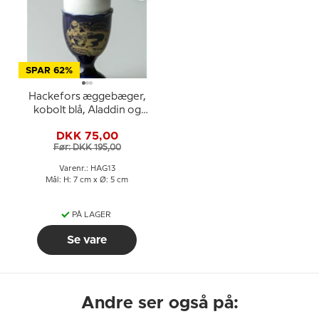
SPAR 62%
Hackefors æggebæger,
kobolt blå, Aladdin og
lampen
DKK 75,00
Før: DKK 195,00
Varenr.: HAG13
Mål: H: 7 cm x Ø: 5 cm
PÅ LAGER
Se vare
Andre ser også på: