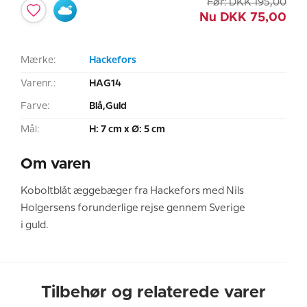
Før:
DKK
195,00
Nu
DKK
75,00
Mærke:
Hackefors
Varenr.:
HAG14
Farve:
Blå,Guld
Mål:
H: 7 cm x Ø: 5 cm
Om varen
Koboltblåt æggebæger fra Hackefors med Nils
Holgersens forunderlige rejse gennem Sverige
i guld.
Tilbehør og relaterede varer