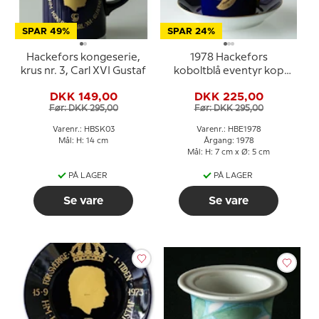
SPAR 49%
SPAR 24%
Hackefors kongeserie,
1978 Hackefors
krus nr. 3, Carl XVI Gustaf
koboltblå eventyr kop
med underkop, Nils
DKK 149,00
DKK 225,00
Holgersson
Før: DKK 295,00
Før: DKK 295,00
Varenr.: HBSK03
Varenr.: HBE1978
Mål: H: 14 cm
Årgang: 1978
Mål: H: 7 cm x Ø: 5 cm
PÅ LAGER
PÅ LAGER
Se vare
Se vare