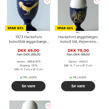
SPAR 83%
SPAR 62%
1973 Hackefors
Hackefors æggebæger,
koboltblå æggerbæger
kobolt blå, Kejserens
Hane
Nye Klæder
DKK 49,00
DKK 75,00
Før: DKK 295,00
Før: DKK 195,00
Varenr.: HBSA1973
Varenr.: HAG12
Årgang: 1974
Mål: H: 7 cm x Ø: 5 cm
Mål: H: 7 cm x Ø: 5 cm
PÅ LAGER
PÅ LAGER
Se vare
Se vare