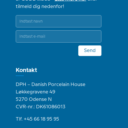
tilmeld dig nedenfor!
Send
Kontakt
DPH – Danish Porcelain House
Løkkegravene 49
5270 Odense N
CVR-nr.: DK61086013
Tlf. +45 66 18 95 95