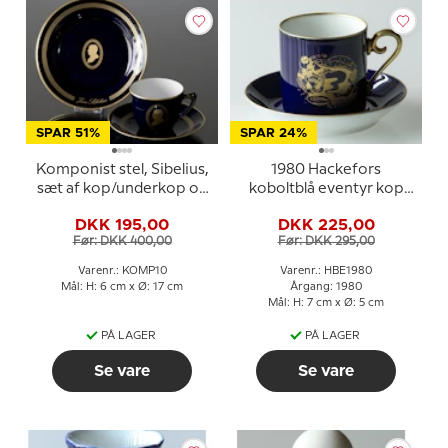
SPAR 51%
SPAR 24%
Komponist stel, Sibelius,
1980 Hackefors
sæt af kop/underkop og
koboltblå eventyr kop
kagetallerken nr. 10, Bing
med underkop, Aladdin
DKK 195,00
DKK 225,00
& Grøndahl
og Lampen
Før: DKK 400,00
Før: DKK 295,00
Varenr.: KOMP10
Varenr.: HBE1980
Mål: H: 6 cm x Ø: 17 cm
Årgang: 1980
Mål: H: 7 cm x Ø: 5 cm
PÅ LAGER
PÅ LAGER
Se vare
Se vare