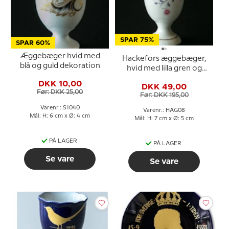
SPAR 75%
SPAR 60%
Æggebæger hvid med
Hackefors æggebæger,
blå og guld dekoration
hvid med lilla gren og
pink blomst
DKK 10,00
DKK 49,00
Før: DKK 25,00
Før: DKK 195,00
Varenr.: S1040
Varenr.: HAG08
Mål: H: 6 cm x Ø: 4 cm
Mål: H: 7 cm x Ø: 5 cm
PÅ LAGER
PÅ LAGER
Se vare
Se vare