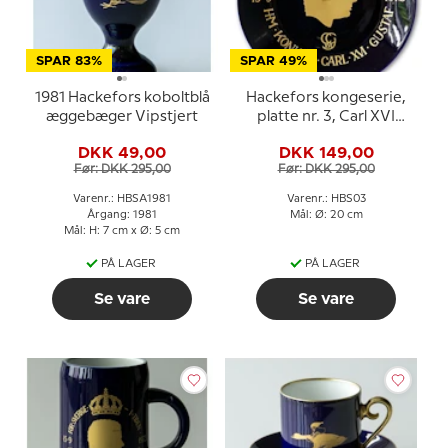
SPAR 83%
SPAR 49%
1981 Hackefors koboltblå
Hackefors kongeserie,
æggebæger Vipstjert
platte nr. 3, Carl XVI
Gustaf
DKK 49,00
DKK 149,00
Før: DKK 295,00
Før: DKK 295,00
Varenr.: HBSA1981
Varenr.: HBS03
Årgang: 1981
Mål: Ø: 20 cm
Mål: H: 7 cm x Ø: 5 cm
PÅ LAGER
PÅ LAGER
Se vare
Se vare