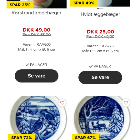
SPAR 49%
SPAR 25%
Rørstrand æggebæger
Hvidt æggebæger
DKK 49,00
DKK 25,00
Før: DKK 65,00
Før: DKK 49,00
Varenr.: RAAG05
Varenr.: DG3276
Mål: H: 4 cm x Ø: 6 cm
Mål: H: 5 cm x Ø: 6 cm
PÅ LAGER
PÅ LAGER
Se vare
Se vare
SPAR 72%
SPAR 67%