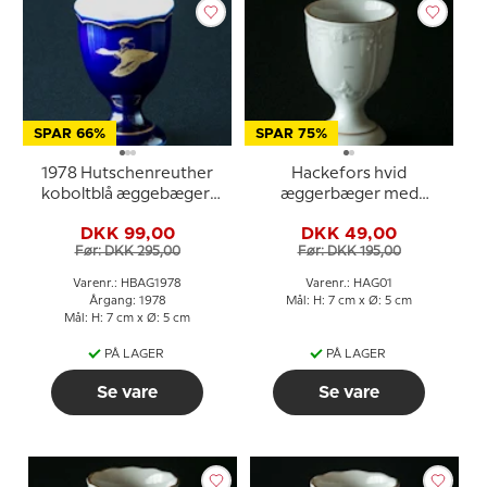
SPAR 66%
SPAR 75%
1978 Hutschenreuther
Hackefors hvid
koboltblå æggebæger,
æggerbæger med
Nils Holgersson
dekoration og guldkant
DKK 99,00
DKK 49,00
Før: DKK 295,00
Før: DKK 195,00
Varenr.: HBAG1978
Varenr.: HAG01
Årgang: 1978
Mål: H: 7 cm x Ø: 5 cm
Mål: H: 7 cm x Ø: 5 cm
PÅ LAGER
PÅ LAGER
Se vare
Se vare