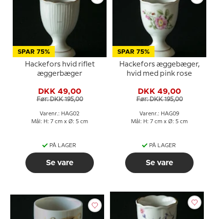
SPAR 75%
SPAR 75%
Hackefors hvid riflet
Hackefors æggebæger,
æggerbæger
hvid med pink rose
DKK 49,00
DKK 49,00
Før: DKK 195,00
Før: DKK 195,00
Varenr.: HAG02
Varenr.: HAG09
Mål: H: 7 cm x Ø: 5 cm
Mål: H: 7 cm x Ø: 5 cm
PÅ LAGER
PÅ LAGER
Se vare
Se vare