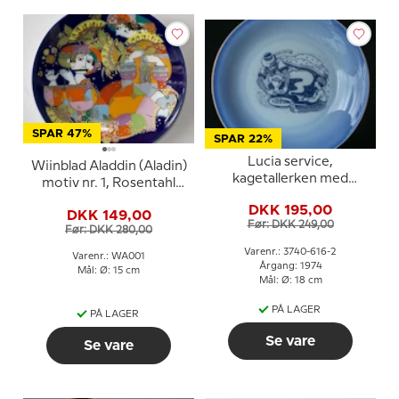
SPAR 47%
SPAR 22%
Lucia service,
Wiinblad Aladdin (Aladin)
kagetallerken med
motiv nr. 1, Rosentahl
Aladdin og Lampen, Bing
Bjørn Wiinblad
DKK 195,00
& Grøndahl
DKK 149,00
Før: DKK 249,00
Før: DKK 280,00
Varenr.: 3740-616-2
Varenr.: WA001
Årgang: 1974
Mål: Ø: 15 cm
Mål: Ø: 18 cm
PÅ LAGER
PÅ LAGER
Se vare
Se vare