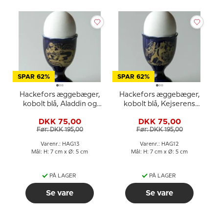
SPAR 62%
SPAR 62%
Hackefors æggebæger,
Hackefors æggebæger,
kobolt blå, Aladdin og
kobolt blå, Kejserens
lampen
Nye Klæder
DKK 75,00
DKK 75,00
Før: DKK 195,00
Før: DKK 195,00
Varenr.: HAG13
Varenr.: HAG12
Mål: H: 7 cm x Ø: 5 cm
Mål: H: 7 cm x Ø: 5 cm
PÅ LAGER
PÅ LAGER
Se vare
Se vare