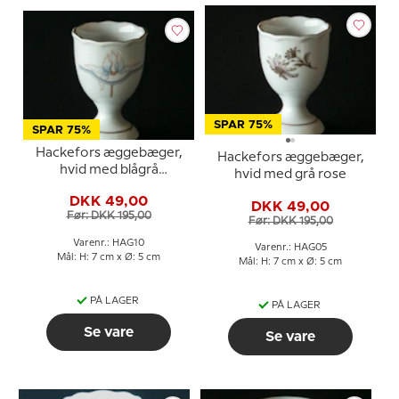
SPAR 75%
SPAR 75%
Hackefors æggebæger,
Hackefors æggebæger,
hvid med blågrå
hvid med grå rose
dekoration
DKK 49,00
DKK 49,00
Før: DKK 195,00
Før: DKK 195,00
Varenr.: HAG10
Varenr.: HAG05
Mål: H: 7 cm x Ø: 5 cm
Mål: H: 7 cm x Ø: 5 cm
PÅ LAGER
PÅ LAGER
Se vare
Se vare