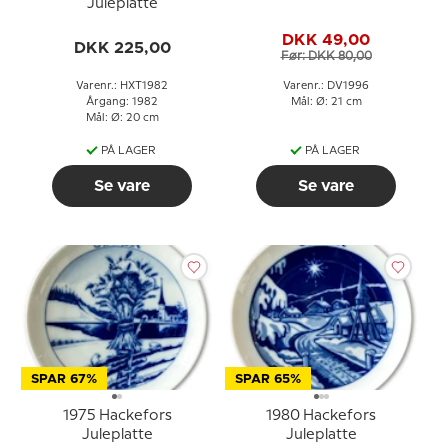
Juleplatte
DKK 49,00
DKK 225,00
Før: DKK 80,00
Varenr.: HXT1982
Varenr.: DV1996
Årgang: 1982
Mål: Ø: 21 cm
Mål: Ø: 20 cm
PÅ LAGER
PÅ LAGER
Se vare
Se vare
SPAR 67%
SPAR 65%
1975 Hackefors
1980 Hackefors
Juleplatte
Juleplatte