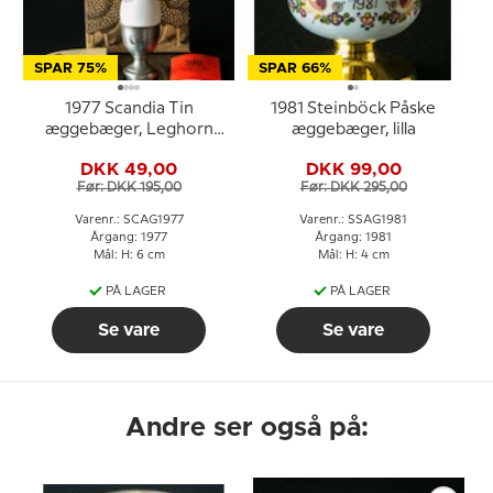
SPAR 75%
SPAR 66%
1977 Scandia Tin
1981 Steinböck Påske
æggebæger, Leghorn
æggebæger, lilla
høns
DKK 49,00
DKK 99,00
Før: DKK 195,00
Før: DKK 295,00
Varenr.: SCAG1977
Varenr.: SSAG1981
Årgang: 1977
Årgang: 1981
Mål: H: 6 cm
Mål: H: 4 cm
PÅ LAGER
PÅ LAGER
Se vare
Se vare
Andre ser også på: