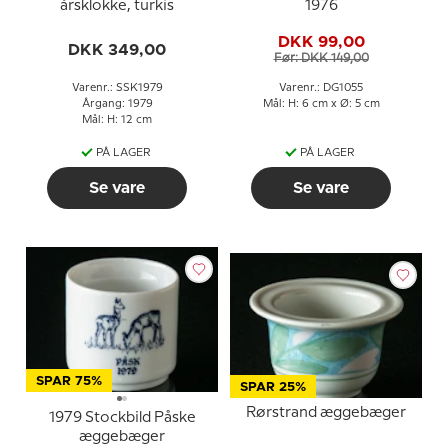
årsklokke, turkis
1976
DKK 99,00
DKK 349,00
Før: DKK 149,00
Varenr.: SSK1979
Varenr.: DG1055
Årgang: 1979
Mål: H: 6 cm x Ø: 5 cm
Mål: H: 12 cm
PÅ LAGER
PÅ LAGER
Se vare
Se vare
SPAR 75%
SPAR 25%
Rørstrand æggebæger
1979 Stockbild Påske
æggebæger