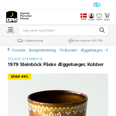
Danish
Porcelain
House
DKK
Kurv
Login
Gemt
MENU
1-2 dages levering
Gratis fragt over DKK 799,-
Forside
Boligindretning
Til Bordet
Æggebægre
Påsk
STUDIO STEINBOCK
1979 Steinböck Påske Æggebæger, Kobber
SPAR 49%