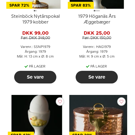
SPAR 72%
SPAR 83%
Steinböck Nytårspokal
1979 Höganäs Års
1979 kobber
Æggebæger
DKK 99,00
DKK 25,00
Før: DKK 349,00
Før: DKK 150,00
Varenr.: SSNP1979
Varenr.: HAG1979
Årgang: 1979
Årgang: 1979
Mål: H: 13 cm x Ø: 8 cm
Mål: H: 9 cm x Ø: 5 cm
PÅ LAGER
PÅ LAGER
Se vare
Se vare