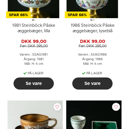
SPAR 66%
SPAR 66%
1981 Steinböck Påske
1986 Steinböck Påske
æggebæger, lilla
æggebæger, lyseblå
DKK 99,00
DKK 99,00
Før: DKK 295,00
Før: DKK 295,00
Varenr.: SSAG1981
Varenr.: SSAG1986
Årgang: 1981
Årgang: 1986
Mål: H: 4 cm
Mål: H: 4 cm
PÅ LAGER
PÅ LAGER
Se vare
Se vare