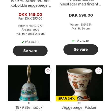
1979 Hutschenreuther
lysestager med firkantet
koboltblå æggebæger,
fod, sæt af 2 stk.
Den bestøvlede kat
DKK 149,00
DKK 598,00
Før: DKK 295,00
Varenr.: DG4934
Varenr.: HBAG1979
Mål: H: 24 cm
Årgang: 1979
Mål: H: 7 cm x Ø: 5 cm
PÅ LAGER
PÅ LAGER
Se vare
Se vare
SPAR 34%
1979 Steinböck
Æggebæger Påsken