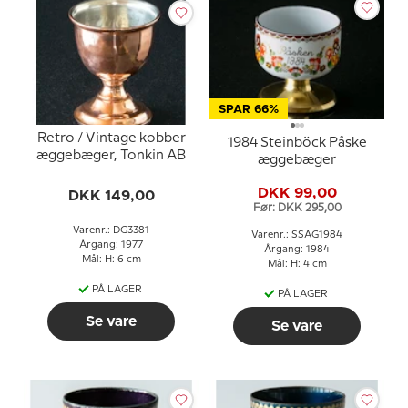
SPAR 66%
Retro / Vintage kobber
1984 Steinböck Påske
æggebæger, Tonkin AB
æggebæger
DKK 99,00
DKK 149,00
Før: DKK 295,00
Varenr.: DG3381
Varenr.: SSAG1984
Årgang: 1977
Årgang: 1984
Mål: H: 6 cm
Mål: H: 4 cm
PÅ LAGER
PÅ LAGER
Se vare
Se vare