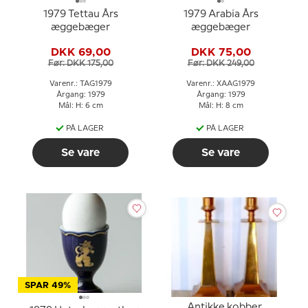
1979 Tettau Års
1979 Arabia Års
æggebæger
æggebæger
DKK 69,00
DKK 75,00
Før: DKK 175,00
Før: DKK 249,00
Varenr.: TAG1979
Varenr.: XAAG1979
Årgang: 1979
Årgang: 1979
Mål: H: 6 cm
Mål: H: 8 cm
PÅ LAGER
PÅ LAGER
Se vare
Se vare
SPAR 49%
Antikke kobber