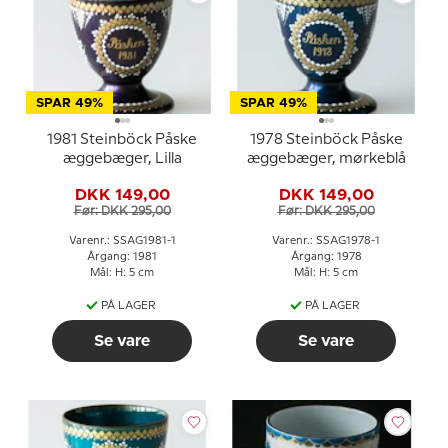
SPAR 49%
SPAR 49%
1981 Steinböck Påske
1978 Steinböck Påske
æggebæger, Lilla
æggebæger, mørkeblå
DKK 149,00
DKK 149,00
Før: DKK 295,00
Før: DKK 295,00
Varenr.: SSAG1981-1
Varenr.: SSAG1978-1
Årgang: 1981
Årgang: 1978
Mål: H: 5 cm
Mål: H: 5 cm
PÅ LAGER
PÅ LAGER
Se vare
Se vare