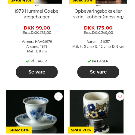
SPAR 43%
SPAR 30%
1979 Hummel Goebel
Opbevaringsboks eller
æggebæger
skrin i kobber (messing)
DKK 99,00
DKK 175,00
Før: DKK 175,00
Før: DKK 249,00
Varenr.: HAAG1979
Varenr.: S1057
Årgang: 1979
Mål: H: 5 cm x B: 12 cm x D: 8 cm
Mål: H: 8 cm
PÅ LAGER
PÅ LAGER
Se vare
Se vare
SPAR 61%
SPAR 70%