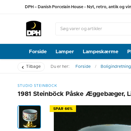
DPH – Danish Porcelain House - Nyt, retro, antik og vi
Forside
Lamper
Lampeskærme
P
Tilbage
Du er her:
Forside
Boligindretning
STUDIO STEINBOCK
1981 Steinböck Påske Æggebæger, Li
SPAR 66%