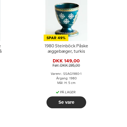
SPAR 49%
e
1980 Steinböck Påske
å
æggebæger, turkis
DKK 149,00
Før: DKK 295,00
Varenr.: SSAG1980-1
Årgang: 1980
Mål: H: 5 cm
PÅ LAGER
Se vare