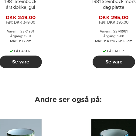
1981 Steinböck
1981 Steinböck mors
årsklokke, gul
dag platte
DKK 249,00
DKK 295,00
Før: DKK 349,00
Før: DKK 395,00
Varenr.: SSK1981
Varenr.: SSM1981
Årgang: 1981
Årgang: 1981
Mål: H: 12 cm
Mål: H: 4 cm x Ø: 16 cm
PÅ LAGER
PÅ LAGER
Se vare
Se vare
Andre ser også på: