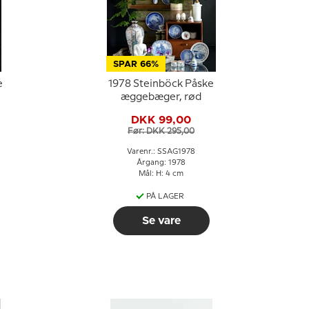
SPAR 66%
e
1978 Steinböck Påske
æggebæger, rød
DKK 99,00
Før: DKK 295,00
Varenr.: SSAG1978
Årgang: 1978
Mål: H: 4 cm
PÅ LAGER
Se vare