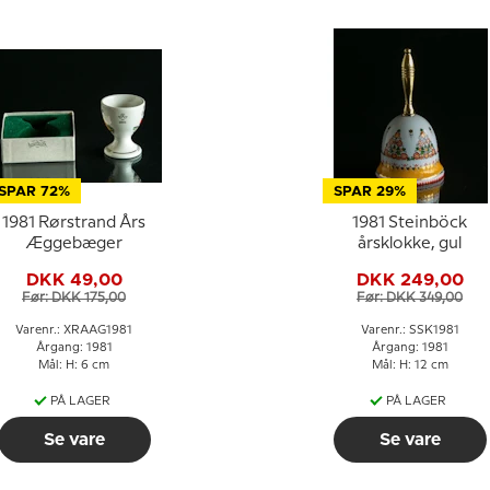
SPAR 72%
SPAR 29%
1981 Rørstrand Års
1981 Steinböck
Æggebæger
årsklokke, gul
DKK 49,00
DKK 249,00
Før: DKK 175,00
Før: DKK 349,00
Varenr.: XRAAG1981
Varenr.: SSK1981
Årgang: 1981
Årgang: 1981
Mål: H: 6 cm
Mål: H: 12 cm
PÅ LAGER
PÅ LAGER
Se vare
Se vare