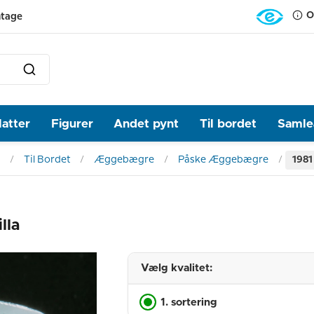
O
ntage
latter
Figurer
Andet pynt
Til bordet
Samlea
Til Bordet
Æggebægre
Påske Æggebægre
1981
lla
Vælg kvalitet:
1. sortering