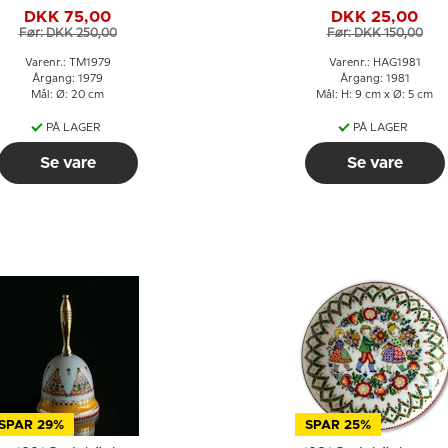
Mors Dag kat med
DKK 75,00
DKK 25,00
killinger
Før: DKK 250,00
Før: DKK 150,00
Varenr.: TM1979
Varenr.: HAG1981
Årgang: 1979
Årgang: 1981
Mål: Ø: 20 cm
Mål: H: 9 cm x Ø: 5 cm
PÅ LAGER
PÅ LAGER
Se vare
Se vare
SPAR 29%
SPAR 25%