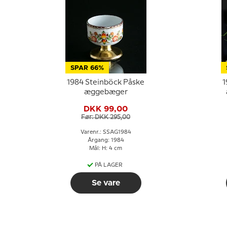
SPAR 66%
1984 Steinböck Påske
1
æggebæger
DKK 99,00
Før: DKK 295,00
Varenr.: SSAG1984
Årgang: 1984
Mål: H: 4 cm
PÅ LAGER
Se vare