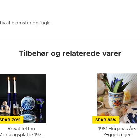
iv af blomster og fugle.
Tilbehør og relaterede varer
SPAR 70%
SPAR 83%
Royal Tettau
1981 Höganäs Års
Morsdagsplatte 1979
Æggebæger