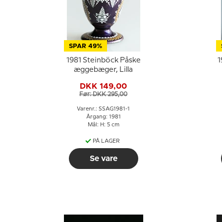
SPAR 49%
1981 Steinböck Påske
1
æggebæger, Lilla
DKK 149,00
Før: DKK 295,00
Varenr.: SSAG1981-1
Årgang: 1981
Mål: H: 5 cm
PÅ LAGER
Se vare