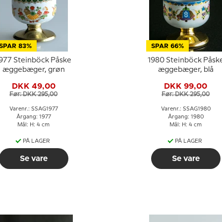
SPAR 83%
SPAR 66%
977 Steinböck Påske
1980 Steinböck Påsk
æggebæger, grøn
æggebæger, blå
DKK 49,00
DKK 99,00
Før: DKK 295,00
Før: DKK 295,00
Varenr.: SSAG1977
Varenr.: SSAG1980
Årgang: 1977
Årgang: 1980
Mål: H: 4 cm
Mål: H: 4 cm
PÅ LAGER
PÅ LAGER
Se vare
Se vare