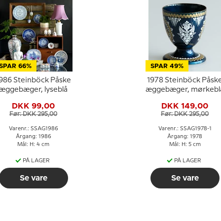
SPAR 66%
SPAR 49%
986 Steinböck Påske
1978 Steinböck Påsk
æggebæger, lyseblå
æggebæger, mørkebl
DKK 99,00
DKK 149,00
Før: DKK 295,00
Før: DKK 295,00
Varenr.: SSAG1986
Varenr.: SSAG1978-1
Årgang: 1986
Årgang: 1978
Mål: H: 4 cm
Mål: H: 5 cm
PÅ LAGER
PÅ LAGER
Se vare
Se vare