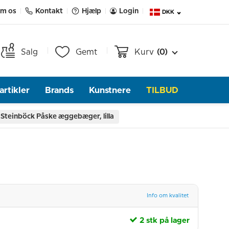
m os
Kontakt
Hjælp
Login
DKK
Salg
Gemt
Kurv
(0)
rtikler
Brands
Kunstnere
TILBUD
 Steinböck Påske æggebæger, lilla
Info om kvalitet
2 stk på lager