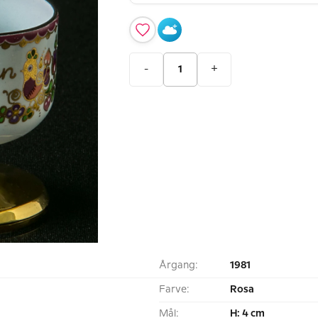
-
+
Årgang:
1981
Farve:
Rosa
Mål:
H: 4 cm