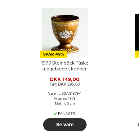
SPAR 49%
1979 Steinböck Påske
æggebæger, kobber
DKK 149,00
Før: DKK 295,00
Varenr.: SSAG1979-1
Årgang: 1979
Mål: H: 5 cm
PÅ LAGER
Se vare