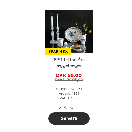
SPAR 43%
1981 Tettau Års
æggebæger
DKK 99,00
Før: DKK 175,00
Varenr.: TAG1981
Årgang: 1981
Mål: H: 6 cm
PÅ LAGER
Se vare