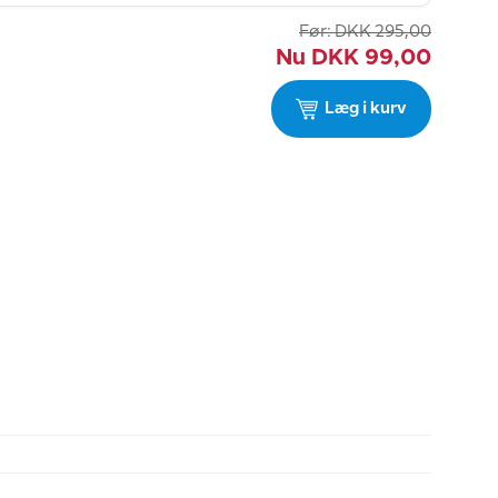
Før:
DKK
295,00
Nu
DKK
99,00
Læg i kurv