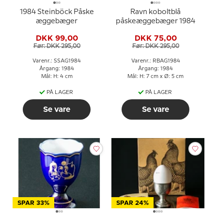
1984 Steinböck Påske
Ravn koboltblå
æggebæger
påskeæggebæger 1984
DKK 99,00
DKK 75,00
Før: DKK 295,00
Før: DKK 295,00
Varenr.: SSAG1984
Varenr.: RBAG1984
Årgang: 1984
Årgang: 1984
Mål: H: 4 cm
Mål: H: 7 cm x Ø: 5 cm
PÅ LAGER
PÅ LAGER
Se vare
Se vare
SPAR 33%
SPAR 24%