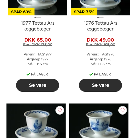
SPAR 63%
SPAR 75%
1977 Tettau Års
1976 Tettau Års
æggebæger
æggebæger
DKK 65,00
DKK 49,00
Før: DKK 175,00
Før: DKK 195,00
Varenr.: TAG1977
Varenr.: TAG1976
Årgang: 1977
Årgang: 1976
Mål: H: 6 cm
Mål: H: 6 cm
PÅ LAGER
PÅ LAGER
Se vare
Se vare