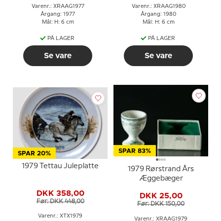
Varenr.: XRAAG1977
Varenr.: XRAAG1980
Årgang: 1977
Årgang: 1980
Mål: H: 6 cm
Mål: H: 6 cm
PÅ LAGER
PÅ LAGER
Se vare
Se vare
SPAR 83%
SPAR 20%
1979 Tettau Juleplatte
1979 Rørstrand Års
Æggebæger
DKK 358,00
DKK 25,00
Før: DKK 448,00
Før: DKK 150,00
Varenr.: XTX1979
Varenr.: XRAAG1979