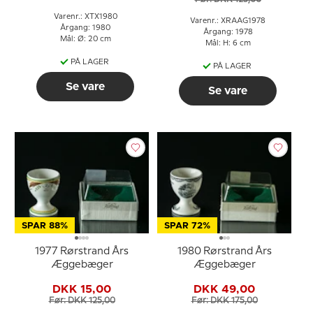
Varenr.: XTX1980
Varenr.: XRAAG1978
Årgang: 1980
Årgang: 1978
Mål: Ø: 20 cm
Mål: H: 6 cm
PÅ LAGER
PÅ LAGER
Se vare
Se vare
SPAR 88%
SPAR 72%
1977 Rørstrand Års
1980 Rørstrand Års
Æggebæger
Æggebæger
DKK 15,00
DKK 49,00
Før: DKK 125,00
Før: DKK 175,00