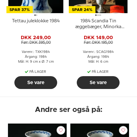
SPAR 37%
SPAR 24%
Tettau juleklokke 1984
1984 Scandia Tin
æggebæger, Minorka
høns
DKK 249,00
DKK 149,00
Før: DKK 395,00
Før: DKK 195,00
Varenr.: TXK1984
Varenr.: SCAG1984
Årgang: 1984
Årgang: 1984
Mål: H: 9 cm x Ø: 7 cm
Mål: H: 6 cm
PÅ LAGER
PÅ LAGER
Se vare
Se vare
Andre ser også på: