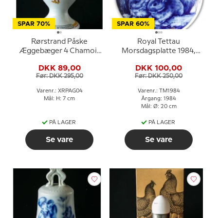
SPAR 70%
SPAR 60%
Rørstrand Påske
Royal Tettau
Æggebæger 4 Chamois
Morsdagsplatte 1984,
Wyandotte
Mors Dag med
DKK 89,00
DKK 100,00
kaninunger
Før: DKK 295,00
Før: DKK 250,00
Varenr.: XRPAG04
Varenr.: TM1984
Mål: H: 7 cm
Årgang: 1984
Mål: Ø: 20 cm
PÅ LAGER
PÅ LAGER
Se vare
Se vare