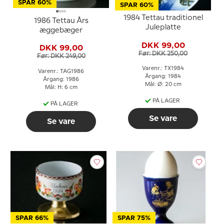
SPAR 60%
SPAR 60%
1984 Tettau traditionel
1986 Tettau Års
Juleplatte
æggebæger
DKK 99,00
DKK 99,00
Før: DKK 250,00
Før: DKK 249,00
Varenr.: TX1984
Varenr.: TAG1986
Årgang: 1984
Årgang: 1986
Mål: Ø: 20 cm
Mål: H: 6 cm
PÅ LAGER
PÅ LAGER
Se vare
Se vare
SPAR 66%
SPAR 75%