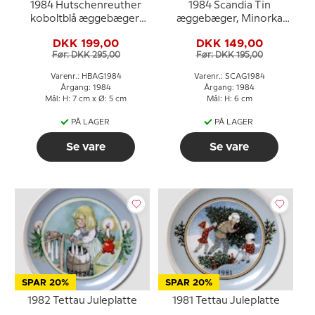
1984 Hutschenreuther
1984 Scandia Tin
koboltblå æggebæger,
æggebæger, Minorka
Snehvide
høns
DKK 199,00
DKK 149,00
Før: DKK 295,00
Før: DKK 195,00
Varenr.: HBAG1984
Varenr.: SCAG1984
Årgang: 1984
Årgang: 1984
Mål: H: 7 cm x Ø: 5 cm
Mål: H: 6 cm
PÅ LAGER
PÅ LAGER
Se vare
Se vare
SPAR 20%
SPAR 20%
1982 Tettau Juleplatte
1981 Tettau Juleplatte