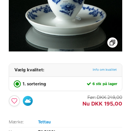
Vælg kvalitet:
Info om kvalitet
1. sortering
6 stk på lager
Før:
DKK
249,00
Nu
DKK
195,00
Mærke:
Tettau