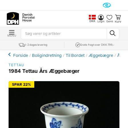
Danish
Porcelain
House
DKK
Kurv
Login
Gemt
MENU
1-2 dages levering
Gratis fragt over DKK 799,-
Forside
Boligindretning
Til Bordet
Æggebægre
Års-
TETTAU
1984 Tettau Års Æggebæger
SPAR 22%