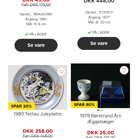
DKK 49,00
DKK 448,00
Før: DKK 175,00
Varenr.: XTX1977
Varenr.: XRAAG1981
Årgang: 1977
Årgang: 1981
Mål: Ø: 20 cm
Mål: H: 6 cm
PÅ LAGER
PÅ LAGER
Se vare
Se vare
SPAR 80%
SPAR 20%
1980 Tettau Juleplatte
1978 Rørstrand Års
Æggebæger
DKK 358,00
DKK 25,00
Før: DKK 448,00
Før: DKK 125,00