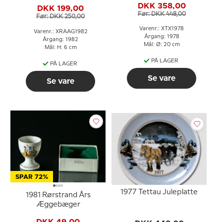
DKK 358,00
DKK 199,00
Før: DKK 448,00
Før: DKK 250,00
Varenr.: XTX1978
Varenr.: XRAAG1982
Årgang: 1978
Årgang: 1982
Mål: Ø: 20 cm
Mål: H: 6 cm
PÅ LAGER
PÅ LAGER
Se vare
Se vare
SPAR 72%
1977 Tettau Juleplatte
1981 Rørstrand Års
Æggebæger