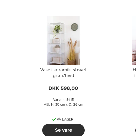
Vase i keramik, støvet
H
grøn/hvid
DKK 598,00
Varenr.: 5415
Mål: H: 30 cm x Ø: 26 cm
PÅ LAGER
Se vare