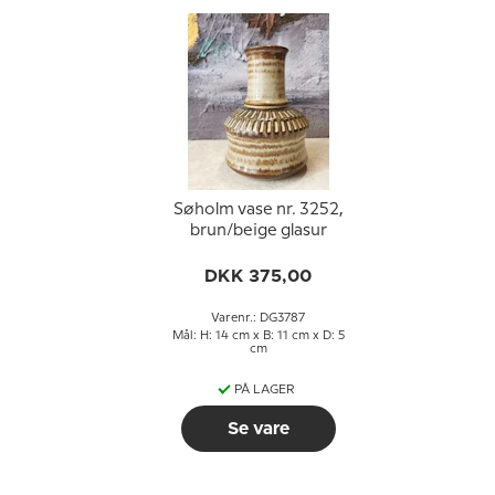
Søholm vase nr. 3252,
brun/beige glasur
DKK 375,00
Varenr.: DG3787
Mål: H: 14 cm x B: 11 cm x D: 5
cm
PÅ LAGER
Se vare