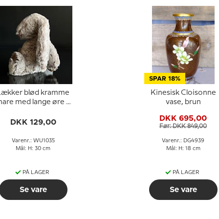
SPAR 18%
Lækker blød kramme
Kinesisk Cloisonne
hare med lange øre i
vase, brun
beige/brun plys
DKK 695,00
DKK 129,00
Før: DKK 849,00
Varenr.: WU1035
Varenr.: DG4939
Mål: H: 30 cm
Mål: H: 18 cm
PÅ LAGER
PÅ LAGER
Se vare
Se vare