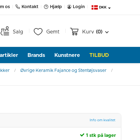
m os
Kontakt
Hjælp
Login
DKK
Salg
Gemt
Kurv
(0)
rtikler
Brands
Kunstnere
TILBUD
ukker
Øvrige Keramik Fajance og Stentøjsvaser
Info om kvalitet
1 stk på lager