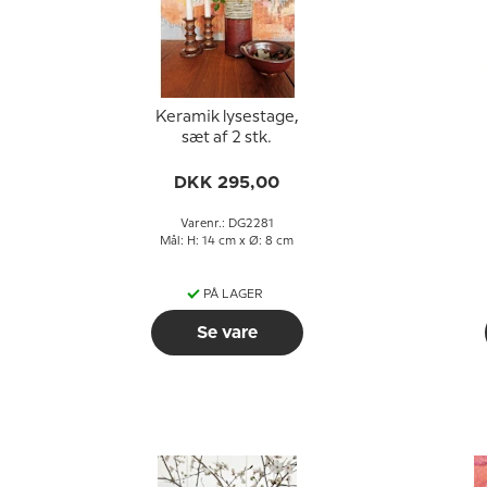
Keramik lysestage,
sæt af 2 stk.
DKK 295,00
Varenr.: DG2281
Mål: H: 14 cm x Ø: 8 cm
PÅ LAGER
Se vare