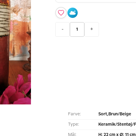
-
+
Farve:
Sort,Brun/Beige
Type:
Keramik/Stentøj/
Mål:
H: 22 cm x Ø: 11 cm