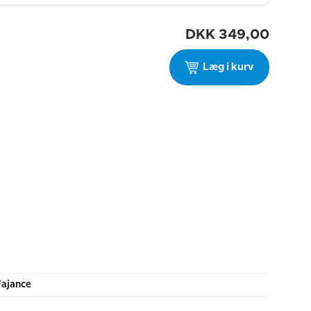
DKK
349,00
Læg i kurv
Fajance