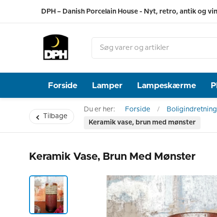
DPH – Danish Porcelain House - Nyt, retro, antik og vi
Forside
Lamper
Lampeskærme
P
Du er her:
Forside
Boligindretning
Tilbage
Keramik vase, brun med mønster
Keramik Vase, Brun Med Mønster