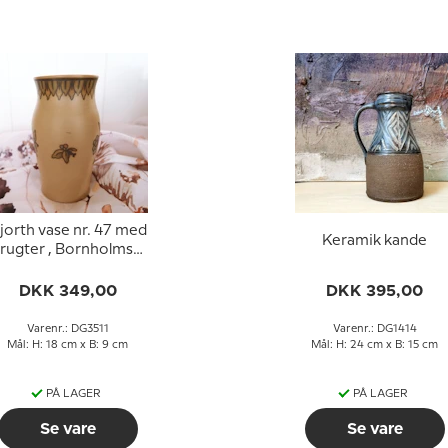
jorth vase nr. 47 med
Keramik kande
frugter , Bornholmsk
keramik
DKK 349,00
DKK 395,00
Varenr.: DG3511
Varenr.: DG1414
Mål: H: 18 cm x B: 9 cm
Mål: H: 24 cm x B: 15 cm
PÅ LAGER
PÅ LAGER
Se vare
Se vare