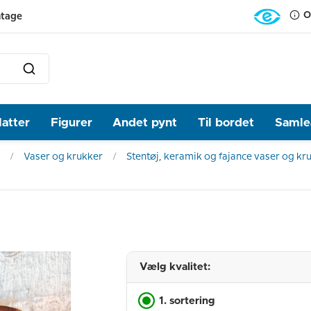
O
ntage
latter
Figurer
Andet pynt
Til bordet
Samlea
Vaser og krukker
Stentøj, keramik og fajance vaser og kr
Vælg kvalitet:
1. sortering