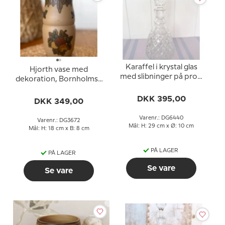
Karaffel i krystal glas
Hjorth vase med
med slibninger på prop
dekoration, Bornholmsk
og fod
keramik
DKK 395,00
DKK 349,00
Varenr.: DG6440
Varenr.: DG3672
Mål: H: 29 cm x Ø: 10 cm
Mål: H: 18 cm x B: 8 cm
PÅ LAGER
PÅ LAGER
Se vare
Se vare