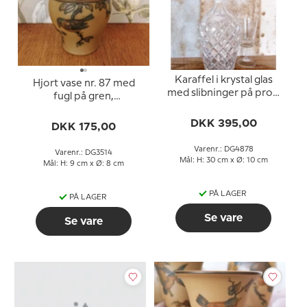
Karaffel i krystal glas
Hjort vase nr. 87 med
med slibninger på prop
fugl på gren,
og fod
Bornholmsk keramik
DKK 395,00
DKK 175,00
Varenr.: DG4878
Varenr.: DG3514
Mål: H: 30 cm x Ø: 10 cm
Mål: H: 9 cm x Ø: 8 cm
PÅ LAGER
PÅ LAGER
Se vare
Se vare