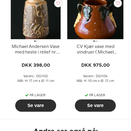
Michael Andersen Vase
CV Kjær vase med
med heste i relief nr.
vindruer ( Michael
6424
Andersen )
DKK 398,00
DKK 975,00
Varenr.: DG1102
Varenr.: DG1104
Mål: H: 17 cm x Ø: 11 cm
Mål: H: 10 cm x Ø: 12 cm
PÅ LAGER
PÅ LAGER
Se vare
Se vare