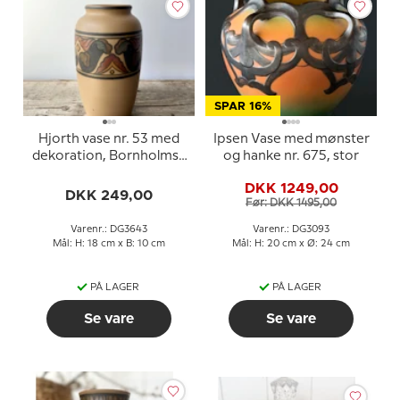
SPAR 16%
Hjorth vase nr. 53 med
Ipsen Vase med mønster
dekoration, Bornholmsk
og hanke nr. 675, stor
keramik
DKK 1249,00
DKK 249,00
Før: DKK 1495,00
Varenr.: DG3643
Varenr.: DG3093
Mål: H: 18 cm x B: 10 cm
Mål: H: 20 cm x Ø: 24 cm
PÅ LAGER
PÅ LAGER
Se vare
Se vare