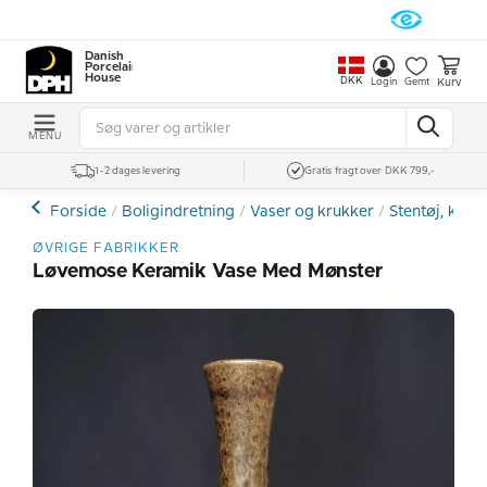
Danish
Porcelain
House
DKK
Kurv
Login
Gemt
MENU
1-2 dages levering
Gratis fragt over DKK 799,-
Forside
Boligindretning
Vaser og krukker
Stentøj, kera
ØVRIGE FABRIKKER
Løvemose Keramik Vase Med Mønster