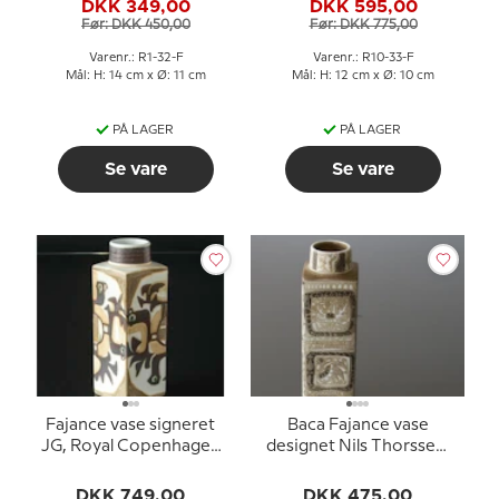
DKK 349,00
DKK 595,00
Før: DKK 450,00
Før: DKK 775,00
Varenr.: R1-32-F
Varenr.: R10-33-F
Mål: H: 14 cm x Ø: 11 cm
Mål: H: 12 cm x Ø: 10 cm
PÅ LAGER
PÅ LAGER
Se vare
Se vare
Fajance vase signeret
Baca Fajance vase
JG, Royal Copenhagen
designet Nils Thorssen,
nr. 805-3259
Royal Copenhagen nr.
719-3259
DKK 749,00
DKK 475,00