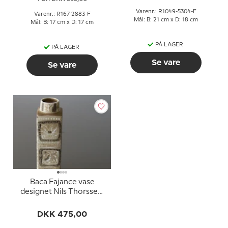
Varenr.: R1049-5304-F
Varenr.: R167-2883-F
Mål: B: 21 cm x D: 18 cm
Mål: B: 17 cm x D: 17 cm
PÅ LAGER
PÅ LAGER
Se vare
Se vare
Baca Fajance vase
designet Nils Thorssen,
Royal Copenhagen nr.
719-3259
DKK 475,00