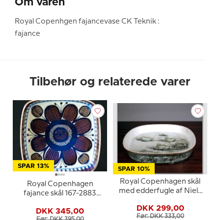
Om varen
Royal Copenhgen fajancevase CK Teknik :
fajance
Tilbehør og relaterede varer
SPAR 13%
SPAR 10%
Royal Copenhagen skål
Royal Copenhagen
med edderfugle af Niels
fajance skål 167-2883
Thorsson
Elisabeth Selchau
DKK 299,00
DKK 345,00
Før: DKK 333,00
Før: DKK 395,00