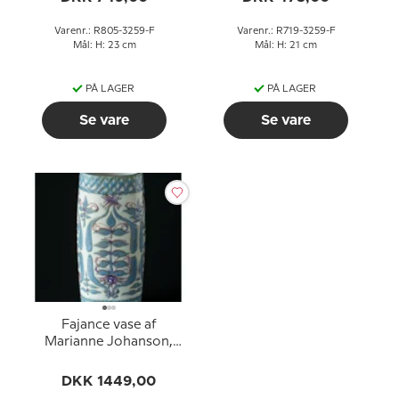
Varenr.: R805-3259-F
Varenr.: R719-3259-F
Mål: H: 23 cm
Mål: H: 21 cm
PÅ LAGER
PÅ LAGER
Se vare
Se vare
Fajance vase af
Marianne Johanson,
Royal Copenhagen nr.
412-2883
DKK 1449,00