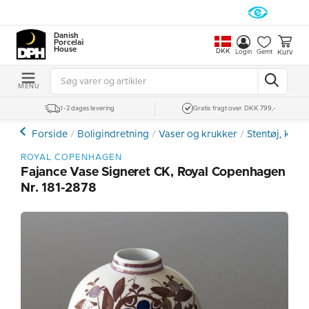
Danish
Porcelain
House
DKK
Kurv
Login
Gemt
MENU
1-2 dages levering
Gratis fragt over DKK 799,-
Forside
Boligindretning
Vaser og krukker
Stentøj, kera
ROYAL COPENHAGEN
Fajance Vase Signeret CK, Royal Copenhagen
Nr. 181-2878