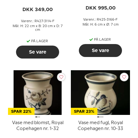
Copenhagen nr. 425-
nr. 427-3114
3166
DKK 995,00
DKK 349,00
Varenr.: R425-3166-F
Varenr.: R427-3114-F
Mål: H: 6 cm x Ø: 7 cm
Mål: H: 22 cm x B: 20 cm x D: 7
cm
PÅ LAGER
PÅ LAGER
Se vare
Se vare
SPAR 22%
SPAR 23%
Vase med blomst, Royal
Vase med fugl, Royal
Copehagen nr. 1-32
Copehagen nr. 10-33