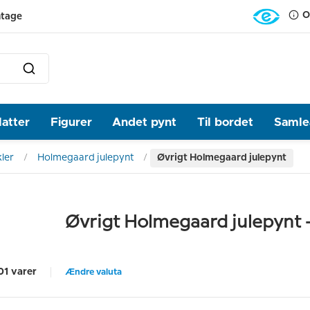
O
ntage
latter
Figurer
Andet pynt
Til bordet
Samlea
ler
Holmegaard julepynt
Øvrigt Holmegaard julepynt
Øvrigt Holmegaard julepynt -
01 varer
Ændre valuta