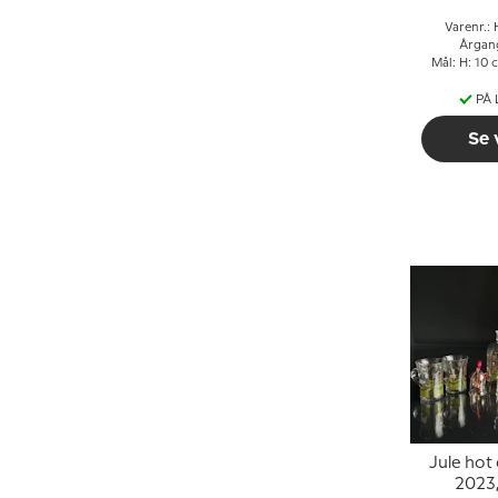
Varenr.:
Årgan
Mål: H: 10 
PÅ
Se 
Jule hot 
2023,