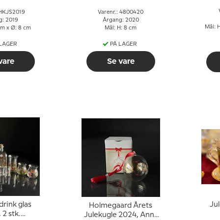
 HKJS2019
Varenr.: 4800420
g: 2019
Årgang: 2020
Mål: H
cm x Ø: 8 cm
Mål: H: 8 cm
 LAGER
PÅ LAGER
vare
Se vare
drink glas
Jul
Holmegaard Årets
 2 stk.
Julekugle 2024, Ann-