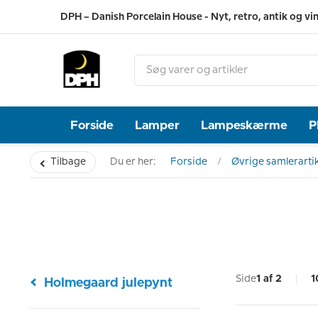
DPH – Danish Porcelain House - Nyt, retro, antik og vi
Forside
Lamper
Lampeskærme
P
Tilbage
Du er her:
Forside
Øvrige samlerartik
Side
1 af 2
1
Holmegaard julepynt