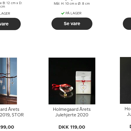
x B: 12 cm x D:
Mål: H: 10 cm x Ø: 8 cm
 cm
PÅ LAGER
 LAGER
Se vare
vare
Ho
ard Årets
Holmegaard Årets
J
 2019, STOR
Julehjerte 2020
199,00
DKK 119,00