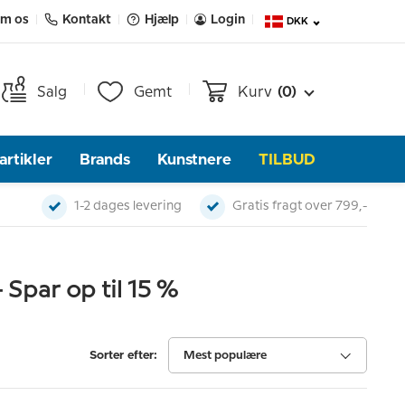
m os
Kontakt
Hjælp
Login
DKK
Salg
Gemt
Kurv
(0)
rtikler
Brands
Kunstnere
TILBUD
1-2 dages levering
Gratis fragt over 799,-
 Spar op til 15 %
Sorter efter:
Mest populære