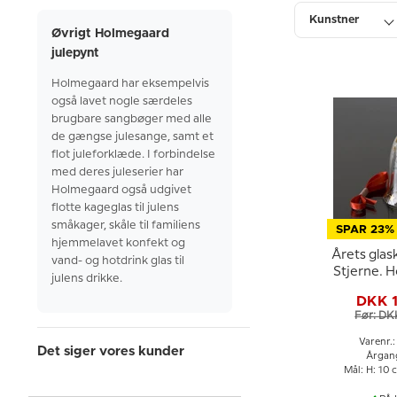
Kunstner
Øvrigt Holmegaard
julepynt
Pris
Holmegaard
har eksempelvis
også lavet nogle særdeles
brugbare sangbøger med alle
de gængse julesange, samt et
flot juleforklæde. I forbindelse
med deres juleserier har
Holmegaard
også udgivet
flotte kageglas til julens
småkager, skåle til familiens
SPAR 23%
hjemmelavet konfekt og
Årets glas
vand- og
hotdrink
glas til
Stjerne. 
julens drikke.
Chri
DKK 
Før: DK
Varenr.
Det siger vores kunder
Årgan
Mål: H: 10 