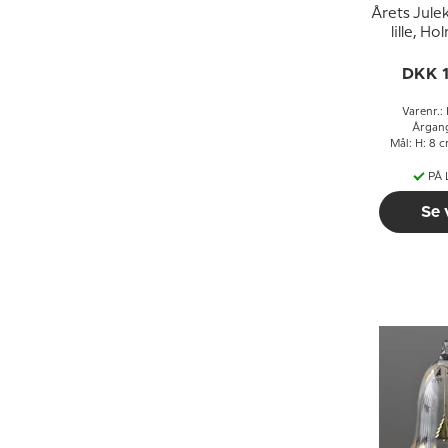
Årets Jule
lille, H
Chri
DKK 
Varenr.
Årgan
Mål: H: 8 
PÅ
Se 