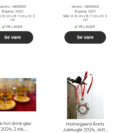
Varenr.: 4800503
Varenr.: 4800463
Årgang: 2022
Årgang: 2021
: 8 cm x B: 7 cm x D: 3
Mål: H: 8 cm x B: 7 cm x D: 3
cm
cm
PÅ LAGER
PÅ LAGER
Se vare
Se vare
e hot drink glas
Holmegaard Årets
2024, 2 stk.
Julekugle 2024, Jette