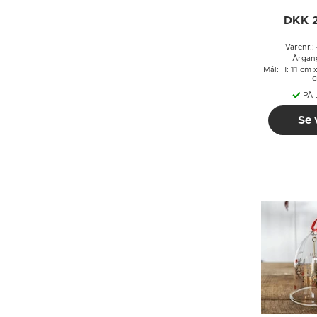
Holm
Chri
DKK 
Varenr.
Årgan
Mål: H: 11 cm x
PÅ
Se 