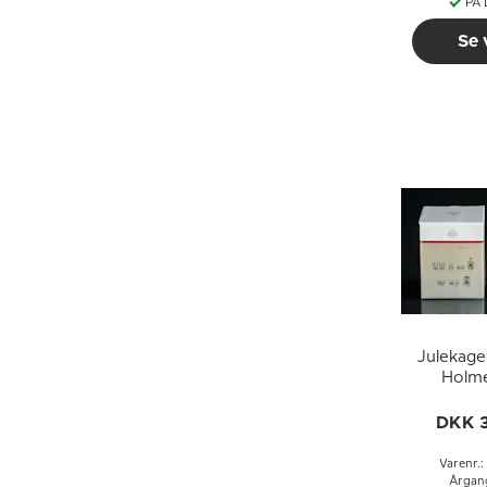
PÅ
Se 
Julekage
Holm
Chri
DKK 
Varenr.
Årgan