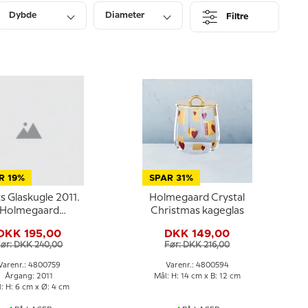
Dybde
Diameter
Filtre
R 19%
SPAR 31%
s Glaskugle 2011.
Holmegaard Crystal
Holmegaard
Christmas kageglas
Christmas
DKK 195,00
DKK 149,00
ør: DKK 240,00
Før: DKK 216,00
Varenr.: 4800759
Varenr.: 4800594
Årgang: 2011
Mål: H: 14 cm x B: 12 cm
: H: 6 cm x Ø: 4 cm