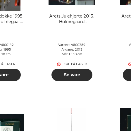
klokke 1995
Årets Julehjerte 2013.
Året
Holmegaard
Holmegaard
stmas
Christmas
: 4800142
Varenr.: 4800289
V
g: 1995
Årgang: 2013
: 10 cm
Mål: H: 10 cm
 PÅ LAGER
IKKE PÅ LAGER
vare
Se vare