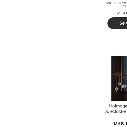
Mål: H: 16 cm 
12
PÅ
Se 
Holmega
Juleklokke
DKK 