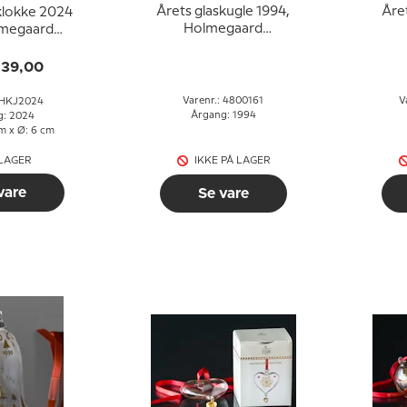
Årets glaskugle 1994,
Året
klokke 2024
Holmegaard
olmegaard
Christmas
stmas
139,00
Varenr.: 4800161
V
: HKJ2024
Årgang: 1994
g: 2024
cm x Ø: 6 cm
 LAGER
IKKE PÅ LAGER
vare
Se vare