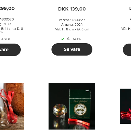
egaard
Sofi Romme
stmas
299,00
DKK 139,00
: 4800520
Varenr.: 4800537
g: 2023
Årgang: 2024
 B: 11 cm x D: 8
Mål: H:
Mål: H: 8 cm x Ø: 6 cm
cm
PÅ LAGER
 LAGER
Se vare
vare