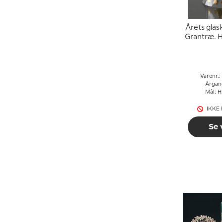
Årets glas
Grantræ. 
Chri
Varenr.
Årgan
Mål: H
IKKE
Se 