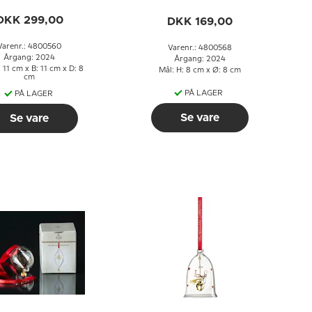
Holmegaard
Frölich
Christmas
DKK 299,00
DKK 169,00
Varenr.: 4800560
Varenr.: 4800568
Årgang: 2024
Årgang: 2024
 11 cm x B: 11 cm x D: 8
Mål: H: 8 cm x Ø: 8 cm
cm
PÅ LAGER
PÅ LAGER
Se vare
Se vare