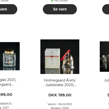
 LAGER
PÅ LAGER
vare
Se vare
glas 2021,
Holmegaard Årets
Jul
egaard
Juleklokke 2020,
stmas
STOR
399,00
DKK 199,00
: 4800473
Varenr.: HKJS2020
g: 2021
Årgang: 2020