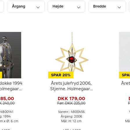
Årgang
Højde
Bredde
Lagerstatus
SPAR 20%
SPA
klokke 1994
Årets julefryd 2006,
Året
Holmegaard
Stjerne. Holmegaard
stmas
Christmas
185,00
DKK 179,00
K 240,00
Før: DKK 225,00
F
: 4800141
Varenr.: 4800456
g: 1994
Årgang: 2006
cm x Ø: 6 cm
Mål: H: 12 cm
Mål