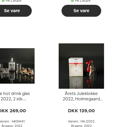
PÅ LAGER
PÅ LAGER
Se vare
Se vare
e hot drink glas
Årets Juleklokke
2022, 2 stk.
2022, Holmegaard
Holmegaard
Christmas
Christmas
DKK 269,00
DKK 139,00
Varenr.: 4800491
Varenr.: HKJ2022
Årgang: 2022
Årgang: 2022