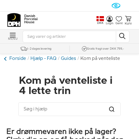
Danish
Porcelain
House
DKK
Kurv
Login
Gemt
MENU
1-2 dages levering
Gratis fragt over DKK 799,-
Forside
Hjælp - FAQ
Guides
Kom på venteliste
Kom på venteliste i
4 lette trin
Er drømmevaren ikke på lager?