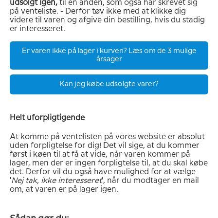
udsolgt igen,
til en anden, som også har skrevet sig
på venteliste. - Derfor tøv ikke med at klikke dig
videre til varen og afgive din bestilling, hvis du stadig
er interesseret.
Er varen ikke på lager i kurven? Læs om de 3 mulige
årsager
Kan jeg købe udsolgte varer?
Helt uforpligtigende
At komme på ventelisten på vores website er absolut
uden forpligtelse for dig! Det vil sige, at du kommer
først i køen til at få at vide, når varen kommer på
lager, men der er ingen forpligtelse til, at du skal købe
det. Derfor vil du også have mulighed for at vælge
'
Nej tak, ikke interesseret
', når du modtager en mail
om, at varen er på lager igen.