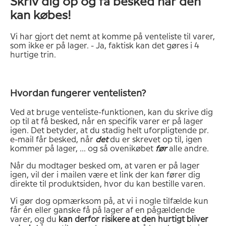
Skriv dig op og få besked når den
kan købes!
Vi har gjort det nemt at komme på venteliste til varer,
som ikke er på lager. - Ja, faktisk kan det gøres i 4
hurtige trin.
Hvordan fungerer ventelisten?
Ved at bruge venteliste-funktionen, kan du skrive dig
op til at få besked, når en specifik varer er på lager
igen. Det betyder, at du stadig helt uforpligtende pr.
e-mail får besked, når
det
du er skrevet op til, igen
kommer på lager, ... og så ovenikøbet
før
alle andre.
Når du modtager besked om, at varen er på lager
igen, vil der i mailen være et link der kan fører dig
direkte til produktsiden, hvor du kan bestille varen.
Vi gør dog opmærksom på, at vi i nogle tilfælde kun
får én eller ganske få på lager af en pågældende
varer, og du
kan derfor risikere at den hurtigt bliver