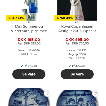
SPAR 51%
SPAR 34%
Mini Sommer og
Royal Copenhagen
Vinterbørn, pige med
Årsfigur 2006, Ophelia
hund, Royal
DKK 195,00
DKK 495,00
Copenhagen figur nr.
Før: DKK 395,00
Før: DKK 750,00
269
Varenr.: 1249269
Varenr.: 1249301
Mål: H: 9 cm
Årgang: 2006
Mål: H: 12 cm
PÅ LAGER
PÅ LAGER
Se vare
Se vare