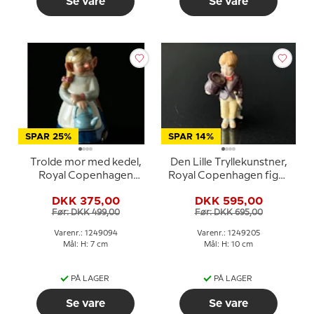
Se vare
Se vare
SPAR 25%
SPAR 14%
Trolde mor med kedel,
Den Lille Tryllekunstner,
Royal Copenhagen
Royal Copenhagen figur
troldefigur nr. 094
i serien Mini Cirkus
DKK 375,00
DKK 595,00
figurer
Før: DKK 499,00
Før: DKK 695,00
Varenr.: 1249094
Varenr.: 1249205
Mål: H: 7 cm
Mål: H: 10 cm
PÅ LAGER
PÅ LAGER
Se vare
Se vare