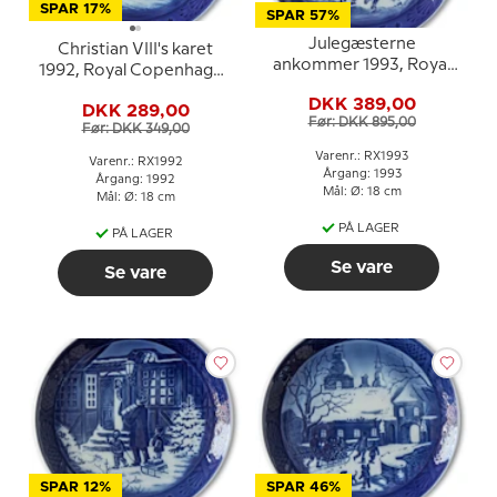
SPAR 17%
SPAR 57%
Julegæsterne
Christian VIII's karet
ankommer 1993, Royal
1992, Royal Copenhagen
Copenhagen Juleplatte
Juleplatte
DKK 389,00
DKK 289,00
Før: DKK 895,00
Før: DKK 349,00
Varenr.: RX1993
Varenr.: RX1992
Årgang: 1993
Årgang: 1992
Mål: Ø: 18 cm
Mål: Ø: 18 cm
PÅ LAGER
PÅ LAGER
Se vare
Se vare
SPAR 12%
SPAR 46%