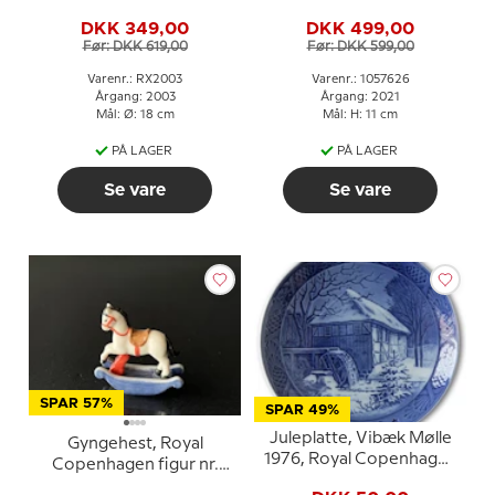
DKK 349,00
DKK 499,00
Før: DKK 619,00
Før: DKK 599,00
Varenr.: RX2003
Varenr.: 1057626
Årgang: 2003
Årgang: 2021
Mål: Ø: 18 cm
Mål: H: 11 cm
PÅ LAGER
PÅ LAGER
Se vare
Se vare
SPAR 57%
SPAR 49%
Juleplatte, Vibæk Mølle
Gyngehest, Royal
1976, Royal Copenhagen
Copenhagen figur nr.
Juleplatte
143 i serien toys