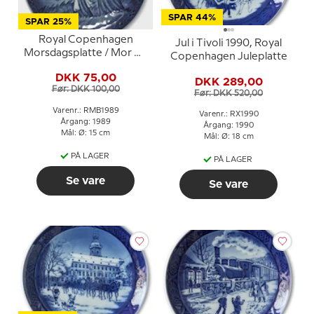
SPAR 44%
SPAR 25%
Royal Copenhagen
Jul i Tivoli 1990, Royal
Morsdagsplatte / Mor og
Copenhagen Juleplatte
Barn platte af Sven
DKK 75,00
Vestergaard
DKK 289,00
Før: DKK 100,00
Før: DKK 520,00
Varenr.: RMB1989
Varenr.: RX1990
Årgang: 1989
Årgang: 1990
Mål: Ø: 15 cm
Mål: Ø: 18 cm
PÅ LAGER
PÅ LAGER
Se vare
Se vare