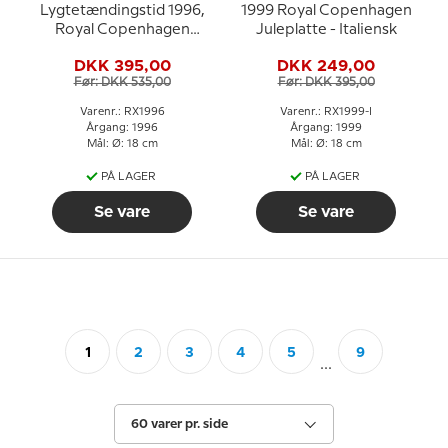
Lygtetændingstid 1996,
1999 Royal Copenhagen
Royal Copenhagen
Juleplatte - Italiensk
Juleplatte
DKK 395,00
DKK 249,00
Før: DKK 535,00
Før: DKK 395,00
Varenr.: RX1996
Varenr.: RX1999-I
Årgang: 1996
Årgang: 1999
Mål: Ø: 18 cm
Mål: Ø: 18 cm
PÅ LAGER
PÅ LAGER
Se vare
Se vare
1
2
3
4
5
9
...
60 varer pr. side