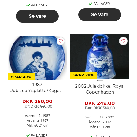
PÅ LAGER
PÅ LAGER
Se vare
Se vare
SPAR 29%
SPAR 43%
1987
2002 Juleklokke, Royal
Jubilæumsplatte/Kagefad,
Copenhagen
Royal Copenhagen,
DKK 250,00
Sammenlægningen af
DKK 249,00
Før: DKK 440,00
Bing & Grøndahl og
Før: DKK 349,00
Royal Copenhagen, Et
Varenr.: RJ1987
Varenr.: RKJ2002
Historisk Øjeblik
Årgang: 1987
Årgang: 2002
Mål: Ø: 21 cm
Mål: H: 11 cm
PÅ LAGER