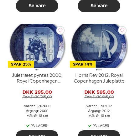
Se vare
Se vare
SPAR 25%
SPAR 14%
Juletræet pyntes 2000,
Horns Rev 2012, Royal
Royal Copenhagen
Copenhagen Juleplatte
Juleplatte
DKK 295,00
DKK 595,00
Før: DKK 395,00
Før: DKK 695,00
Varenr.: RX2000
Varenr.: RX2012
Årgang: 2000
Årgang: 2012
Mål: Ø: 18 cm
Mål: Ø: 18 cm
PÅ LAGER
PÅ LAGER