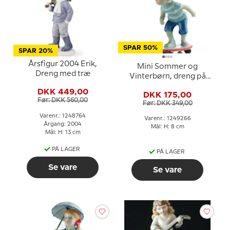
SPAR 50%
SPAR 20%
Årsfigur 2004 Erik,
Mini Sommer og
Dreng med træ
Vinterbørn, dreng på
skateboard, Royal
DKK 449,00
DKK 175,00
Copenhagen figur nr.
Før: DKK 560,00
Før: DKK 349,00
266
Varenr.: 1248764
Varenr.: 1249266
Årgang: 2004
Mål: H: 8 cm
Mål: H: 13 cm
PÅ LAGER
PÅ LAGER
Se vare
Se vare