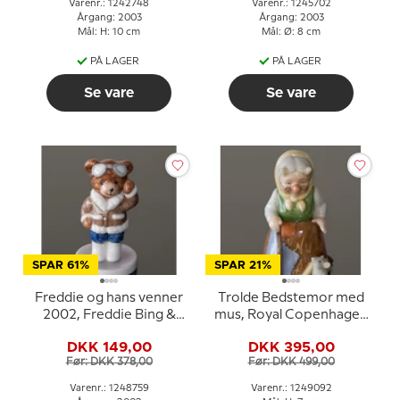
Varenr.: 1242748
Varenr.: 1245702
Årgang: 2003
Årgang: 2003
Mål: H: 10 cm
Mål: Ø: 8 cm
PÅ LAGER
PÅ LAGER
Se vare
Se vare
SPAR 61%
SPAR 21%
Freddie og hans venner
Trolde Bedstemor med
2002, Freddie Bing &
mus, Royal Copenhagen
Grøndahl
troldefigur nr. 092
DKK 149,00
DKK 395,00
Før: DKK 378,00
Før: DKK 499,00
Varenr.: 1248759
Varenr.: 1249092