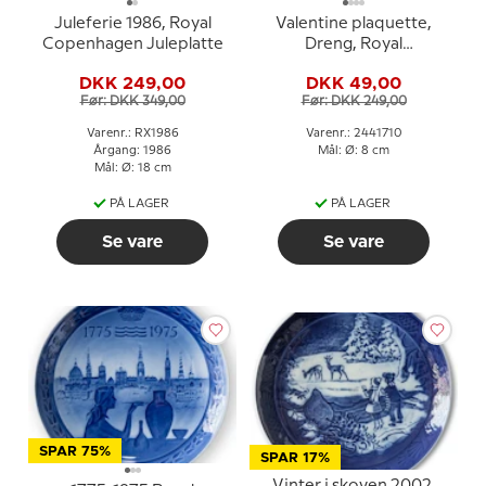
Juleferie 1986, Royal
Valentine plaquette,
Copenhagen Juleplatte
Dreng, Royal
Copenhagen
DKK 249,00
DKK 49,00
Før: DKK 349,00
Før: DKK 249,00
Varenr.: RX1986
Varenr.: 2441710
Årgang: 1986
Mål: Ø: 8 cm
Mål: Ø: 18 cm
PÅ LAGER
PÅ LAGER
Se vare
Se vare
SPAR 75%
SPAR 17%
Vinter i skoven 2002,