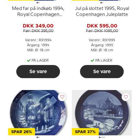
Med far på indkøb 1994,
Jul på slottet 1995, Royal
Royal Copenhagen
Copenhagen Juleplatte
Juleplatte
DKK 349,00
DKK 595,00
Før: DKK 395,00
Før: DKK 1095,00
Varenr.: RX1994
Varenr.: RX1995
Årgang: 1994
Årgang: 1995
Mål: Ø: 18 cm
Mål: Ø: 18 cm
PÅ LAGER
PÅ LAGER
Se vare
Se vare
SPAR 26%
SPAR 37%