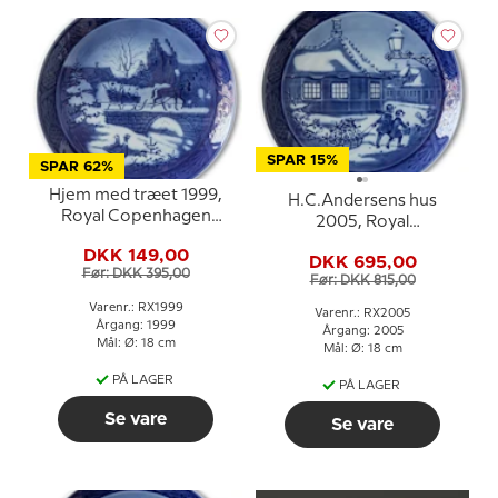
SPAR 15%
SPAR 62%
Hjem med træet 1999,
H.C.Andersens hus
Royal Copenhagen
2005, Royal
Juleplatte
Copenhagen Juleplatte
DKK 149,00
DKK 695,00
Før: DKK 395,00
Før: DKK 815,00
Varenr.: RX1999
Varenr.: RX2005
Årgang: 1999
Årgang: 2005
Mål: Ø: 18 cm
Mål: Ø: 18 cm
PÅ LAGER
PÅ LAGER
Se vare
Se vare