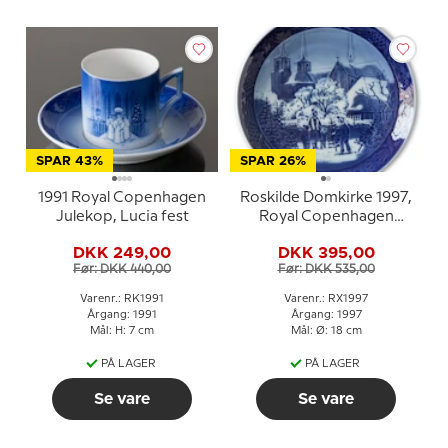
SPAR 43%
SPAR 26%
1991 Royal Copenhagen
Roskilde Domkirke 1997,
Julekop, Lucia fest
Royal Copenhagen
Juleplatte
DKK 249,00
DKK 395,00
Før: DKK 440,00
Før: DKK 535,00
Varenr.: RK1991
Varenr.: RX1997
Årgang: 1991
Årgang: 1997
Mål: H: 7 cm
Mål: Ø: 18 cm
PÅ LAGER
PÅ LAGER
Se vare
Se vare