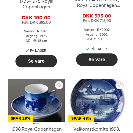
1775-1975 Royal
Royal Copenhagen
Copenhagen
Juleplatte
Jubilæumsplatte, Royal
DKK 595,00
DKK 100,00
Copenhagens 200-års
Før: DKK 715,00
Før: DKK 395,00
jubilæum.
Varenr.: RX2002
Varenr.: RJ1975
Årgang: 2002
Årgang: 1975
Mål: Ø: 18 cm
Mål: Ø: 18 cm
PÅ LAGER
PÅ LAGER
Se vare
Se vare
SPAR 29%
SPAR 43%
1998 Royal Copenhagen
Velkomstkomite 1998,