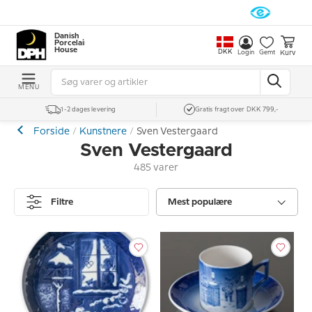
Danish
Porcelain
House
DKK
Kurv
Login
Gemt
MENU
1-2 dages levering
Gratis fragt over DKK 799,-
Forside
Kunstnere
Sven Vestergaard
Sven Vestergaard
485 varer
Filtre
Mest populære