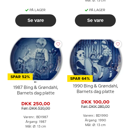
Mål: Ø: 13 cm
PÅ LAGER
PÅ LAGER
Se vare
Se vare
SPAR 52%
SPAR 64%
1990 Bing & Grøndahl,
1987 Bing & Grøndahl,
Barnets dag platte
Barnets dag platte
DKK 100,00
DKK 250,00
Før: DKK 280,00
Før: DKK 520,00
Varenr.: BD1990
Varenr.: BD1987
Årgang: 1990
Årgang: 1987
Mål: Ø: 13 cm
Mål: Ø: 13 cm