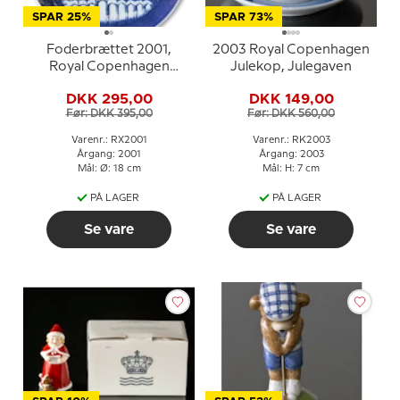
SPAR 25%
SPAR 73%
Foderbrættet 2001,
2003 Royal Copenhagen
Royal Copenhagen
Julekop, Julegaven
Juleplatte
DKK 295,00
DKK 149,00
Før: DKK 395,00
Før: DKK 560,00
Varenr.: RX2001
Varenr.: RK2003
Årgang: 2001
Årgang: 2003
Mål: Ø: 18 cm
Mål: H: 7 cm
PÅ LAGER
PÅ LAGER
Se vare
Se vare