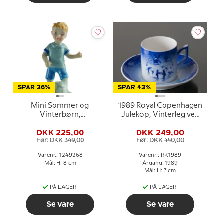
SPAR 36%
SPAR 43%
Mini Sommer og
1989 Royal Copenhagen
Vinterbørn,
Julekop, Vinterleg ved
fodboldspiller, Royal
Kastellet
DKK 225,00
DKK 249,00
Copenhagen figur nr.
Før: DKK 349,00
Før: DKK 440,00
268
Varenr.: 1249268
Varenr.: RK1989
Mål: H: 8 cm
Årgang: 1989
Mål: H: 7 cm
PÅ LAGER
PÅ LAGER
Se vare
Se vare