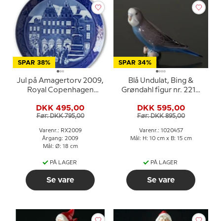
SPAR 38%
SPAR 34%
Jul på Amagertorv 2009,
Blå Undulat, Bing &
Royal Copenhagen
Grøndahl figur nr. 2210
Juleplatte
eller 457
DKK 495,00
DKK 595,00
Før: DKK 795,00
Før: DKK 895,00
Varenr.: RX2009
Varenr.: 1020457
Årgang: 2009
Mål: H: 10 cm x B: 15 cm
Mål: Ø: 18 cm
PÅ LAGER
PÅ LAGER
Se vare
Se vare