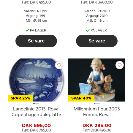
Før: DKK 495,00
Før: DKK 3400,00
Varenr.: RX1991
Varenr.: RX2010
Årgang: 1991
Årgang: 2010
Mål: Ø: 18 cm
Mål: Ø: 18 cm
PÅ LAGER
PÅ LAGER
Se vare
Se vare
SPAR 25%
SPAR 40%
Langelinie 2013, Royal
Millennium figur 2003
Copenhagen Juleplatte
Emma, Royal
Copenhagen
DKK 595,00
DKK 295,00
Før: DKK 795,00
Før: DKK 495,00