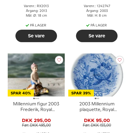
Varenr.: RX2013
Varenr.: 1242747
Årgang: 2013
Årgang: 2003
Mål: Ø: 18 cm
Mål: H: 8 cm
PÅ LAGER
PÅ LAGER
Se vare
Se vare
SPAR 40%
SPAR 39%
Millennium figur 2003
2003 Millennium
Frederik, Royal
plaquette, Royal
Copenhagen
Copenhagen
DKK 295,00
DKK 95,00
Før: DKK 495,00
Før: DKK 155,00