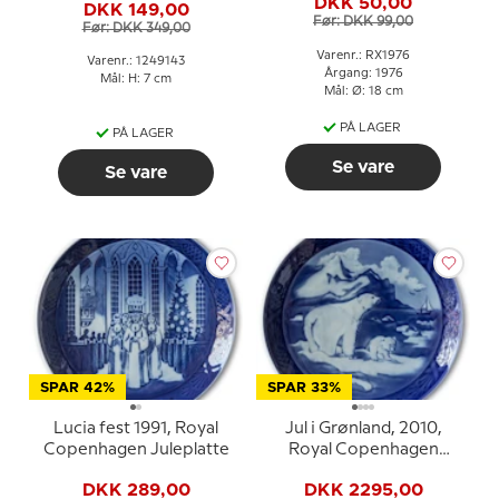
DKK 50,00
DKK 149,00
Før: DKK 99,00
Før: DKK 349,00
Varenr.: RX1976
Varenr.: 1249143
Årgang: 1976
Mål: H: 7 cm
Mål: Ø: 18 cm
PÅ LAGER
PÅ LAGER
Se vare
Se vare
SPAR 42%
SPAR 33%
Lucia fest 1991, Royal
Jul i Grønland, 2010,
Copenhagen Juleplatte
Royal Copenhagen
Juleplatte
DKK 289,00
DKK 2295,00