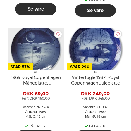
PÅ LAGER
Se vare
Se vare
SPAR 57%
SPAR 29%
1969 Royal Copenhagen
Vinterfugle 1987, Royal
Måneplatte,
Copenhagen Juleplatte
Månelanding VICTORIA
DKK 69,00
DKK 249,00
SPATII 1969 (besejring af
Før: DKK 160,00
Før: DKK 349,00
rummet)
Varenr.: RNR324
Varenr.: RX1987
Årgang: 1969
Årgang: 1987
Mål: Ø: 18 cm
Mål: Ø: 18 cm
PÅ LAGER
PÅ LAGER