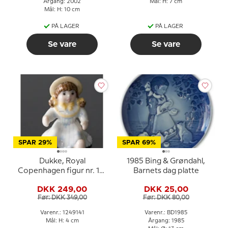
Årgang: 2002
Mål: H: 7 cm
Mål: H: 10 cm
PÅ LAGER
PÅ LAGER
Se vare
Se vare
SPAR 29%
SPAR 69%
Dukke, Royal
1985 Bing & Grøndahl,
Copenhagen figur nr. 141
Barnets dag platte
i serien toys
DKK 249,00
DKK 25,00
Før: DKK 349,00
Før: DKK 80,00
Varenr.: 1249141
Varenr.: BD1985
Mål: H: 4 cm
Årgang: 1985