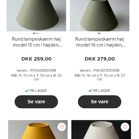
Rund lampeskærm høj
Rund lampeskærm høj
model 15 cm i højden,
model 16 cm i højden,
grøn chintz stof
grøn chintz stof
DKK 259,00
DKK 279,00
Varenr.: P151025D5100R
Varenr.: P161027D5100R
Mål: H: 15 cm x T: 10 cm x B: 25
Mål: H: 16 cm x T: 10 cm x B: 27
cm
cm
PÅ LAGER
PÅ LAGER
Se vare
Se vare