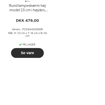
Rund lampeskærm høj
model 23 cm i højden,
hvid chintz stof
DKK 479,00
Varenr.: P231640A3300R
Mål: H: 23 cm x T: 16 cm x B: 40
cm
PÅ LAGER
Se vare