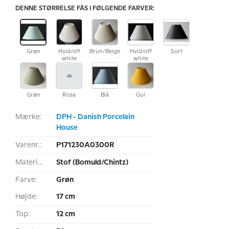
DENNE STØRRELSE FÅS I FØLGENDE FARVER:
Grøn
Hvid/off
Brun/Beige
Hvid/off
Sort
white
white
Grøn
Rosa
Blå
Gul
Mærke:
DPH - Danish Porcelain
House
Varenr.:
P171230A0300R
Materiale:
Stof (Bomuld/Chintz)
Farve:
Grøn
Højde:
17 cm
Top:
12 cm