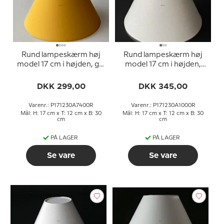
Rund lampeskærm høj
Rund lampeskærm høj
model 17 cm i højden, gul
model 17 cm i højden,
chintz stof
off white hør stof
DKK 299,00
DKK 345,00
Varenr.: P171230A7400R
Varenr.: P171230A1000R
Mål: H: 17 cm x T: 12 cm x B: 30
Mål: H: 17 cm x T: 12 cm x B: 30
cm
cm
PÅ LAGER
PÅ LAGER
Se vare
Se vare