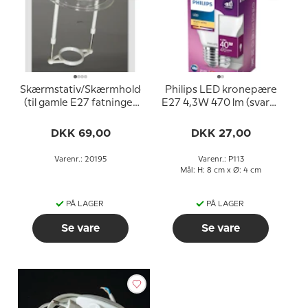
Skærmstativ/Skærmholder
Philips LED kronepære
(til gamle E27 fatninger
E27 4,3W 470 lm (svarer
UDEN omløbsringe -
til 40 watt) Varm Hvidt
ø34 mm)
Lys 2700k (15000 timer)
DKK 69,00
DKK 27,00
Varenr.: 20195
Varenr.: P113
Mål: H: 8 cm x Ø: 4 cm
PÅ LAGER
PÅ LAGER
Se vare
Se vare