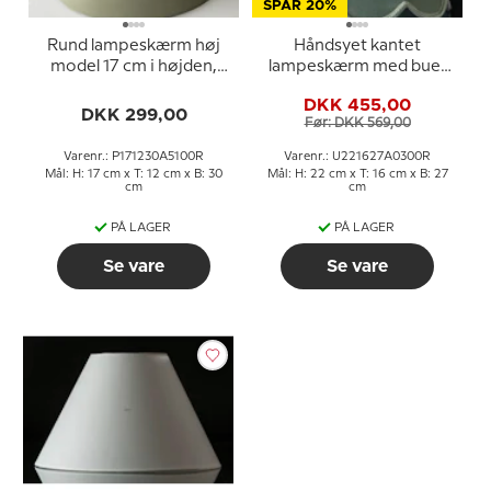
SPAR 20%
Rund lampeskærm høj
Håndsyet kantet
model 17 cm i højden,
lampeskærm med buer
olivengrøn bomuld stof
22 cm i højden, lys grøn
DKK 455,00
silke stof
DKK 299,00
Før: DKK 569,00
Varenr.: P171230A5100R
Varenr.: U221627A0300R
Mål: H: 17 cm x T: 12 cm x B: 30
Mål: H: 22 cm x T: 16 cm x B: 27
cm
cm
PÅ LAGER
PÅ LAGER
Se vare
Se vare