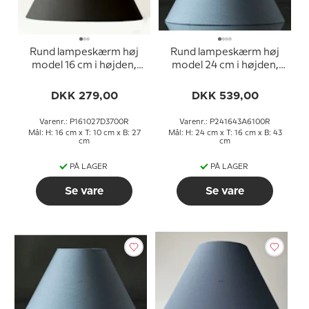
Rund lampeskærm høj
Rund lampeskærm høj
model 16 cm i højden,
model 24 cm i højden,
sort chintz stof
blå chintz stof
DKK 279,00
DKK 539,00
Varenr.: P161027D3700R
Varenr.: P241643A6100R
Mål: H: 16 cm x T: 10 cm x B: 27
Mål: H: 24 cm x T: 16 cm x B: 43
cm
cm
PÅ LAGER
PÅ LAGER
Se vare
Se vare