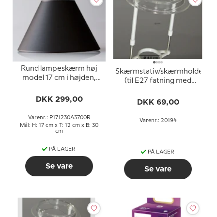
Rund lampeskærm høj
Skærmstativ/skærmholder
model 17 cm i højden,
(til E27 fatning med
sort chintz stof
omløbsringe ø40 mm)
DKK 299,00
DKK 69,00
Varenr.: P171230A3700R
Varenr.: 20194
Mål: H: 17 cm x T: 12 cm x B: 30
cm
PÅ LAGER
PÅ LAGER
Se vare
Se vare