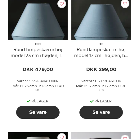
Rund lampeskærm høj
Rund lampeskærm høj
model 23 cm i højden, lys
model 17 cm i højden, blå
blå silke stof
chintz stof
DKK 479,00
DKK 299,00
Varenr.: P231640A0900R
Varenr.: P171230A6100R
Mål: H: 23 cm x T: 16 cm x B: 40
Mål: H: 17 cm x T: 12 cm x B: 30
cm
cm
PÅ LAGER
PÅ LAGER
Se vare
Se vare