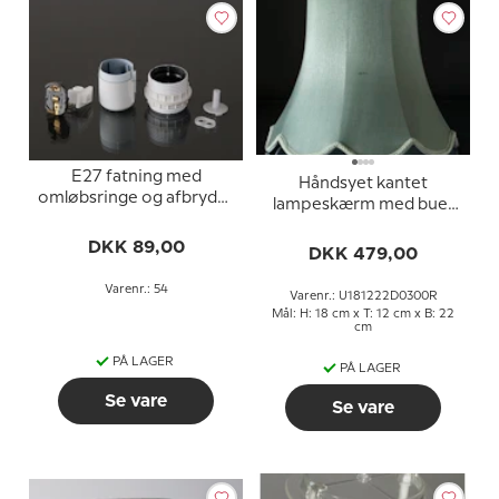
E27 fatning med
Håndsyet kantet
omløbsringe og afbryder
lampeskærm med buer
(Ø40mm), hvid
18 cm i højden, lys grøn
DKK 89,00
silke stof
DKK 479,00
Varenr.: 54
Varenr.: U181222D0300R
Mål: H: 18 cm x T: 12 cm x B: 22
cm
PÅ LAGER
PÅ LAGER
Se vare
Se vare