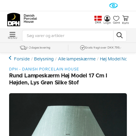
Danish
Porcelain
House
DKK
Kurv
Login
Gemt
MENU
1-2 dages levering
Gratis fragt over DKK 799,-
Forside
Belysning
Alle lampeskærme
Høj Model Norma
DPH - DANISH PORCELAIN HOUSE
Rund Lampeskærm Høj Model 17 Cm I
Højden, Lys Grøn Silke Stof