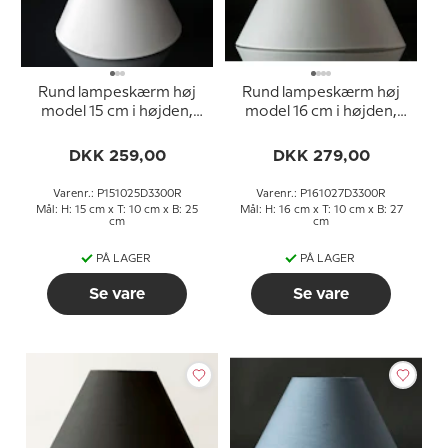
Rund lampeskærm høj
Rund lampeskærm høj
model 15 cm i højden,
model 16 cm i højden,
hvid chintz stof
hvid chintz stof
DKK 259,00
DKK 279,00
Varenr.: P151025D3300R
Varenr.: P161027D3300R
Mål: H: 15 cm x T: 10 cm x B: 25
Mål: H: 16 cm x T: 10 cm x B: 27
cm
cm
PÅ LAGER
PÅ LAGER
Se vare
Se vare