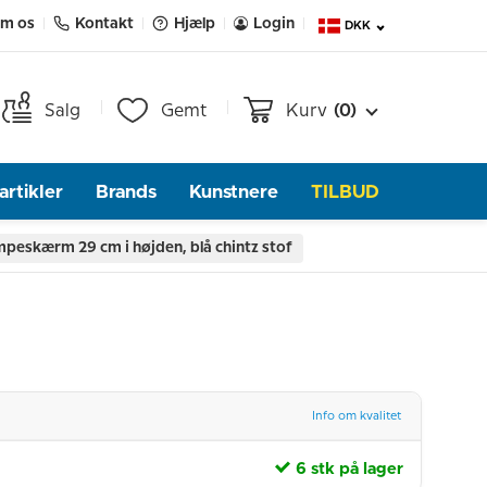
m os
Kontakt
Hjælp
Login
DKK
Salg
Gemt
Kurv
(0)
rtikler
Brands
Kunstnere
TILBUD
peskærm 29 cm i højden, blå chintz stof
Info om kvalitet
6 stk på lager