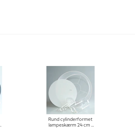
Rund cylinderformet
lampeskærm 24 cm i
f
højden, hvid chintz