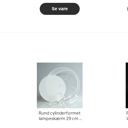
Se vare
Rund cylinderformet
lampeskærm 29 cm i
højden, hvid chintz
h