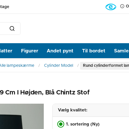
O
ntage
latter
Figurer
Andet pynt
Til bordet
Samlea
Alle lampeskærme
Cylinder Model
Rund cylinderformet lam
Cm I Højden, Blå Chintz Stof
Vælg kvalitet:
1. sortering (Ny)