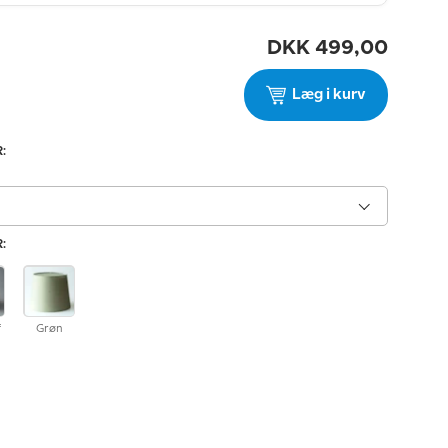
DKK
499,00
Læg i kurv
:
:
f
Grøn