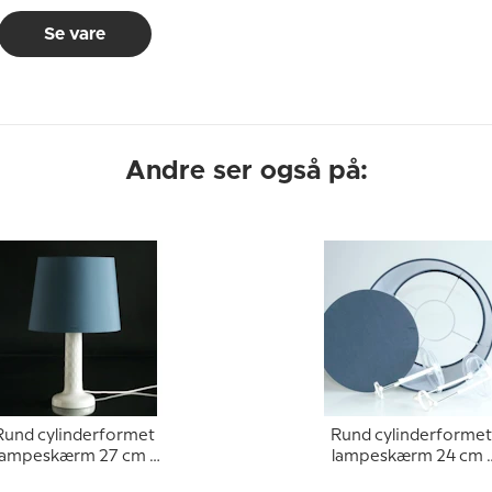
Se vare
Andre ser også på:
Rund cylinderformet
Rund cylinderformet
lampeskærm 27 cm i
lampeskærm 24 cm i
øjden, blå chintz stof
højden, blå chintz sto