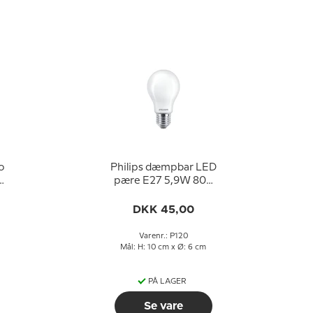
older
Philips dæmpbar LED
pære E27 5,9W 806
)
lm (svarer til 60 watt)
Varm Hvidt Lys 2200-
DKK 45,00
2700K (15000 timer)
Varenr.: P120
Mål: H: 10 cm x Ø: 6 cm
PÅ LAGER
Se vare