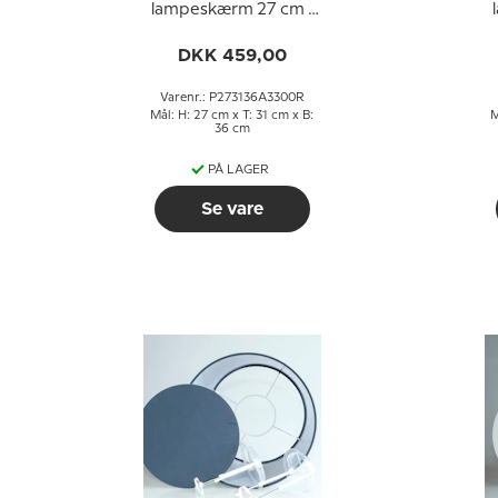
lampeskærm 27 cm i
højden, hvid chintz
h
stof
DKK 459,00
Varenr.: P273136A3300R
Mål: H: 27 cm x T: 31 cm x B:
M
36 cm
PÅ LAGER
Se vare