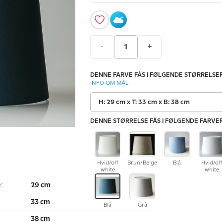
-
+
DENNE FARVE FÅS I FØLGENDE STØRRELSER
INFO OM MÅL
H: 29 cm x T: 33 cm x B: 38 cm
DENNE STØRRELSE FÅS I FØLGENDE FARVER
Hvid/off
Brun/Beige
Blå
Hvid/of
white
white
:
29 cm
33 cm
Blå
Grå
:
38 cm