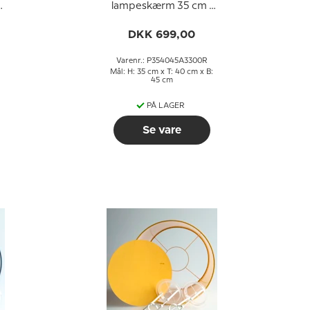
lampeskærm 35 cm i
f
højden, hvid chintz
stof
DKK 699,00
Varenr.: P354045A3300R
Mål: H: 35 cm x T: 40 cm x B:
45 cm
PÅ LAGER
Se vare