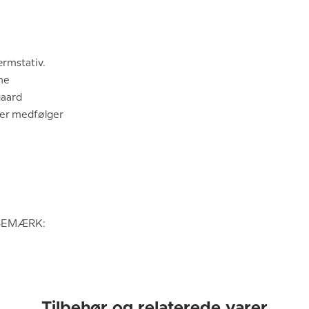
rmstativ.
ne
gaard
Der medfølger
- BEMÆRK:
Tilbehør og relaterede varer