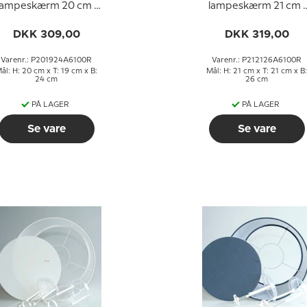
lampeskærm 20 cm i
lampeskærm 21 cm i
øjden, blå chintz stof
højden, blå chintz sto
DKK 309,00
DKK 319,00
Varenr.: P201924A6100R
Varenr.: P212126A6100R
ål: H: 20 cm x T: 19 cm x B:
Mål: H: 21 cm x T: 21 cm x B:
24 cm
26 cm
PÅ LAGER
PÅ LAGER
Se vare
Se vare