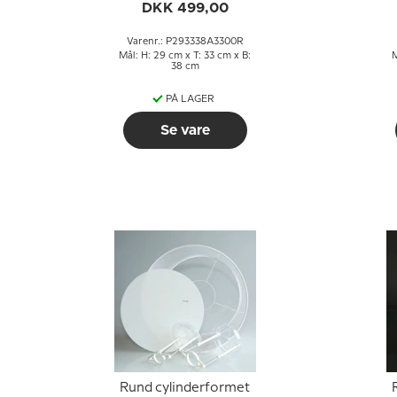
stof
DKK 499,00
Varenr.: P293338A3300R
Mål: H: 29 cm x T: 33 cm x B:
M
38 cm
PÅ LAGER
Se vare
Rund cylinderformet