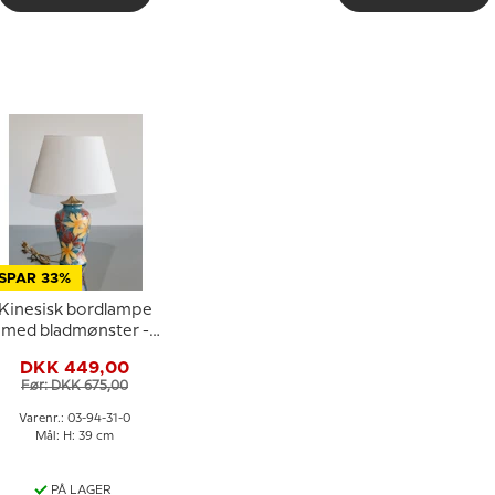
SPAR 33%
Kinesisk bordlampe
med bladmønster -
Danish Porcelain
DKK 449,00
House
Før: DKK 675,00
Varenr.: 03-94-31-0
Mål: H: 39 cm
PÅ LAGER