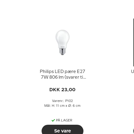
Philips LED pære E27
U
7W 806 lm (svarer til
60 watt) Varm Hvidt
Lys 2700k (15000
f
DKK 23,00
timer)
Varenr.: P102
Mål: H: 11 cm x Ø: 6 cm
PÅ LAGER
Se vare