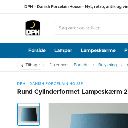
DPH – Danish Porcelain House - Nyt, retro, antik og vi
Forside
Lamper
Lampeskærme
P
Tilbage
Du er her:
Forside
Belysning
DPH - DANISH PORCELAIN HOUSE
Rund Cylinderformet Lampeskærm 29 