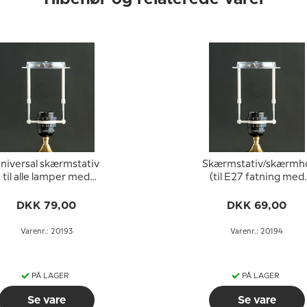
niversal skærmstativ
Skærmstativ/skærmh
til alle lamper med
(til E27 fatning med
standard E27
omløbsringe ø40 mm
atningerer (bruges til
DKK 79,00
DKK 69,00
skærme med
bærering)
Varenr.: 20193
Varenr.: 20194
PÅ LAGER
PÅ LAGER
Se vare
Se vare