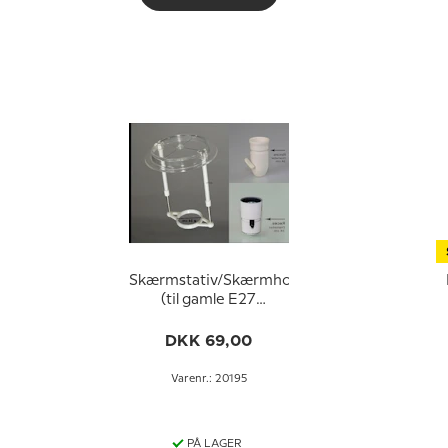
Skærmstativ/Skærmholder
(til gamle E27
fatninger UDEN
omløbsringe - ø34
DKK 69,00
mm)
Varenr.: 20195
PÅ LAGER