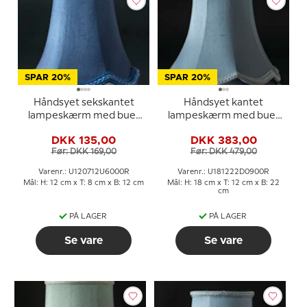
SPAR 20%
SPAR 20%
Håndsyet sekskantet
Håndsyet kantet
lampeskærm med buer
lampeskærm med buer
12 cm i højden, mørk blå
18 cm i højden, lys blå
DKK 135,00
DKK 383,00
silke stof
silke stof
Før: DKK 169,00
Før: DKK 479,00
Varenr.: U120712U6000R
Varenr.: U181222D0900R
Mål: H: 12 cm x T: 8 cm x B: 12 cm
Mål: H: 18 cm x T: 12 cm x B: 22
cm
PÅ LAGER
PÅ LAGER
Se vare
Se vare