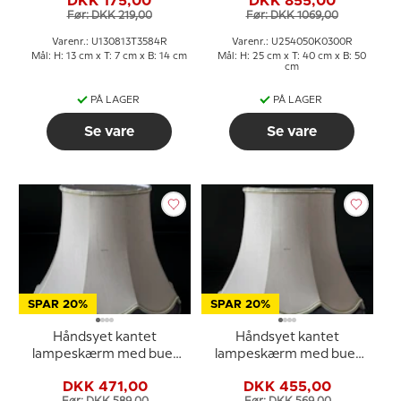
DKK 175,00
DKK 855,00
højden, betrukket med
cm i højden, lys grøn
Før: DKK 219,00
Før: DKK 1069,00
off white silke
silke stof
Varenr.: U130813T3584R
Varenr.: U254050K0300R
Mål: H: 13 cm x T: 7 cm x B: 14 cm
Mål: H: 25 cm x T: 40 cm x B: 50
cm
PÅ LAGER
PÅ LAGER
Se vare
Se vare
SPAR 20%
SPAR 20%
Håndsyet kantet
Håndsyet kantet
lampeskærm med buer
lampeskærm med buer
24 cm i højden betrukket
22 cm i højden betrukket
DKK 471,00
DKK 455,00
med off white silke
med off white silke