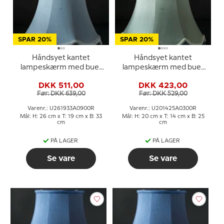
SPAR 20%
SPAR 20%
Håndsyet kantet
Håndsyet kantet
lampeskærm med buer
lampeskærm med buer
26 cm i højden, lys blå
20 cm i højden, lys grøn
DKK 511,00
DKK 423,00
silke stof
silke stof
Før: DKK 639,00
Før: DKK 529,00
Varenr.: U261933A0900R
Varenr.: U201425A0300R
Mål: H: 26 cm x T: 19 cm x B: 33
Mål: H: 20 cm x T: 14 cm x B: 25
cm
cm
PÅ LAGER
PÅ LAGER
Se vare
Se vare