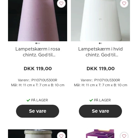
Lampetskærm i rosa
Lampetskærm i hvid
chintz. God til
chintz. God til
væglamper/lysekrone
væglamper/lysekrone
mv,
mv,
DKK 119,00
DKK 119,00
Varenr.: P110710U5300R
Varenr.: P110710U3300R
Mål: H: 11 cm x T: 7 cm x B: 10 cm
Mål: H: 11 cm x T: 7 cm x B: 10 cm
PÅ LAGER
PÅ LAGER
Se vare
Se vare