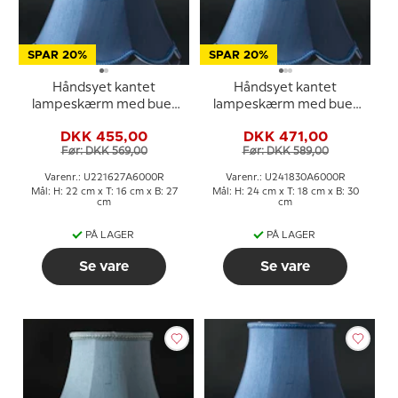
SPAR 20%
SPAR 20%
Håndsyet kantet
Håndsyet kantet
lampeskærm med buer
lampeskærm med buer
22 cm i højden, mørke
24 cm i højden, mørk blå
DKK 455,00
DKK 471,00
blå silke stof
silke stof
Før: DKK 569,00
Før: DKK 589,00
Varenr.: U221627A6000R
Varenr.: U241830A6000R
Mål: H: 22 cm x T: 16 cm x B: 27
Mål: H: 24 cm x T: 18 cm x B: 30
cm
cm
PÅ LAGER
PÅ LAGER
Se vare
Se vare