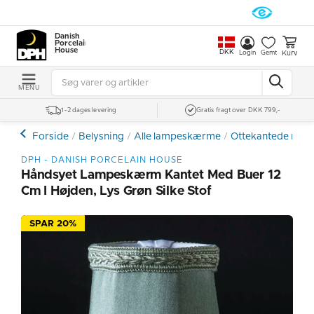
Danish
Porcelain
House
DKK
Kurv
Login
Gemt
MENU
1-2 dages levering
Gratis fragt over DKK 799,-
Forside
Belysning
Alle lampeskærme
Ottekantede med
DPH - DANISH PORCELAIN HOUSE
Håndsyet Lampeskærm Kantet Med Buer 12
Cm I Højden, Lys Grøn Silke Stof
SPAR 20%