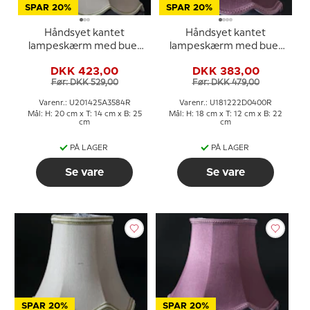
SPAR 20%
SPAR 20%
Håndsyet kantet
Håndsyet kantet
lampeskærm med buer
lampeskærm med buer
20 cm i højden
18 cm i højden, lilla/mørk
DKK 423,00
DKK 383,00
betrukket med off white
rosa silke stof
Før: DKK 529,00
Før: DKK 479,00
silke
Varenr.: U201425A3584R
Varenr.: U181222D0400R
Mål: H: 20 cm x T: 14 cm x B: 25
Mål: H: 18 cm x T: 12 cm x B: 22
cm
cm
PÅ LAGER
PÅ LAGER
Se vare
Se vare
SPAR 20%
SPAR 20%