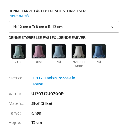
DENNE FARVE FÅS I FØLGENDE STØRRELSER:
INFO OM MÅL
H: 12 cm x T: 8 cm x B: 12 cm
DENNE STØRRELSE FÅS I FØLGENDE FARVER:
Grøn
Rosa
Blå
Hvid/off
Blå
white
Mærke:
DPH - Danish Porcelain
House
Varenr.:
U120712U0300R
Materiale:
Stof (Silke)
Farve:
Grøn
Højde:
12 cm