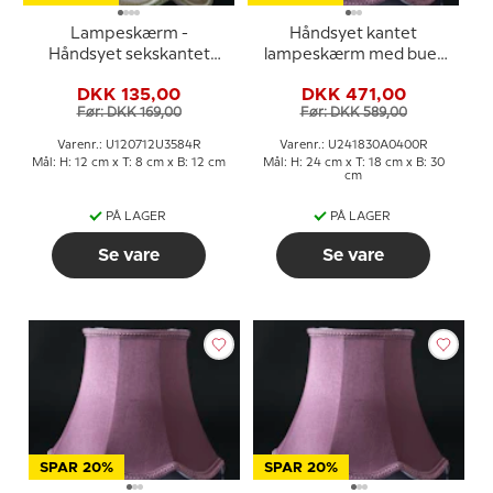
Lampeskærm -
Håndsyet kantet
Håndsyet sekskantet
lampeskærm med buer
med buer 12 cm i højden,
24 cm i højden, lilla/mørk
DKK 135,00
DKK 471,00
betrukket med off white
rosa silke stof
Før: DKK 169,00
Før: DKK 589,00
silke
Varenr.: U120712U3584R
Varenr.: U241830A0400R
Mål: H: 12 cm x T: 8 cm x B: 12 cm
Mål: H: 24 cm x T: 18 cm x B: 30
cm
PÅ LAGER
PÅ LAGER
Se vare
Se vare
SPAR 20%
SPAR 20%