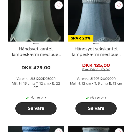
SPAR 20%
Håndsyet kantet
Håndsyet sekskantet
lampeskærm med buer
lampeskærm med buer
18 cm i højden, lys grøn
12 cm i højden, lys blå
DKK 135,00
silke stof
silke stof
DKK 479,00
Før: DKK 169,00
Varenr.: U181222D0300R
Varenr.: U120712U0900R
Mål: H: 18 cm x T: 12 cm x B: 22
Mål: H: 12 cm x T: 8 cm x B: 12 cm
cm
PÅ LAGER
PÅ LAGER
Se vare
Se vare