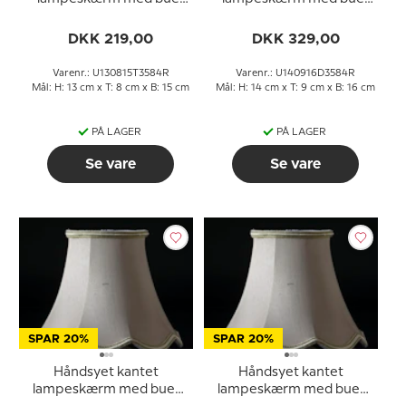
13 cm i højden,
14 cm i højden betrukket
betrukket med off white
med off white silke
DKK 219,00
DKK 329,00
silke
Varenr.: U130815T3584R
Varenr.: U140916D3584R
Mål: H: 13 cm x T: 8 cm x B: 15 cm
Mål: H: 14 cm x T: 9 cm x B: 16 cm
PÅ LAGER
PÅ LAGER
Se vare
Se vare
SPAR 20%
SPAR 20%
Håndsyet kantet
Håndsyet kantet
lampeskærm med buer
lampeskærm med buer