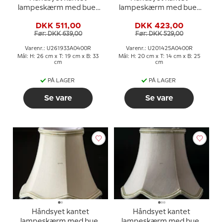
lampeskærm med buer
lampeskærm med buer
26 cm i højden, lilla/mørk
20 cm i højden, lilla/mørk
DKK 511,00
DKK 423,00
rosa silke stof
rosa silke stof
Før: DKK 639,00
Før: DKK 529,00
Varenr.: U261933A0400R
Varenr.: U201425A0400R
Mål: H: 26 cm x T: 19 cm x B: 33
Mål: H: 20 cm x T: 14 cm x B: 25
cm
cm
PÅ LAGER
PÅ LAGER
Se vare
Se vare
Håndsyet kantet
Håndsyet kantet
lampeskærm med buer
lampeskærm med buer