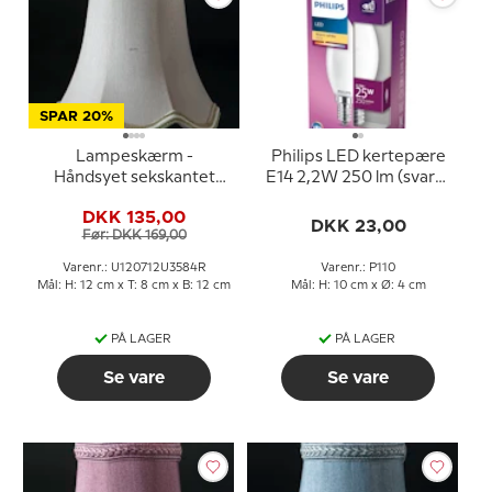
SPAR 20%
Lampeskærm -
Philips LED kertepære
Håndsyet sekskantet
E14 2,2W 250 lm (svarer
med buer 12 cm i højden,
til 25 watt) Varm Hvidt
DKK 135,00
betrukket med off white
Lys 2700k (15000 timer)
DKK 23,00
Før: DKK 169,00
silke
Varenr.: U120712U3584R
Varenr.: P110
Mål: H: 12 cm x T: 8 cm x B: 12 cm
Mål: H: 10 cm x Ø: 4 cm
PÅ LAGER
PÅ LAGER
Se vare
Se vare