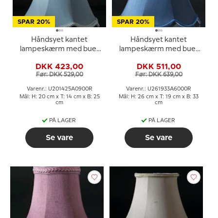
SPAR 20%
SPAR 20%
Håndsyet kantet
Håndsyet kantet
lampeskærm med buer
lampeskærm med buer
20 cm i højden, lys blå
26 cm i højden, mørk blå
DKK 423,00
DKK 511,00
silke stof
silke stof
Før: DKK 529,00
Før: DKK 639,00
Varenr.: U201425A0900R
Varenr.: U261933A6000R
Mål: H: 20 cm x T: 14 cm x B: 25
Mål: H: 26 cm x T: 19 cm x B: 33
cm
cm
PÅ LAGER
PÅ LAGER
Se vare
Se vare