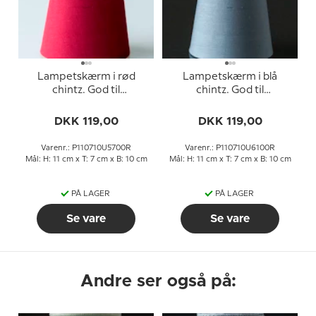
Lampetskærm i rød
Lampetskærm i blå
chintz. God til
chintz. God til
væglamper/lysekrone
væglamper/lysekrone
mv,
mv,
DKK 119,00
DKK 119,00
Varenr.: P110710U5700R
Varenr.: P110710U6100R
Mål: H: 11 cm x T: 7 cm x B: 10 cm
Mål: H: 11 cm x T: 7 cm x B: 10 cm
PÅ LAGER
PÅ LAGER
Se vare
Se vare
Andre ser også på: