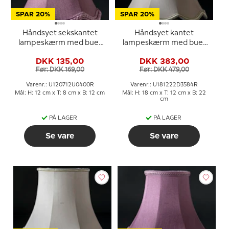
SPAR 20%
SPAR 20%
Håndsyet sekskantet
Håndsyet kantet
lampeskærm med buer
lampeskærm med buer
12 cm i højden, lilla/mørk
18 cm i højden betrukket
DKK 135,00
DKK 383,00
rosa silke stof
med off white silke
Før: DKK 169,00
Før: DKK 479,00
Varenr.: U120712U0400R
Varenr.: U181222D3584R
Mål: H: 12 cm x T: 8 cm x B: 12 cm
Mål: H: 18 cm x T: 12 cm x B: 22
cm
PÅ LAGER
PÅ LAGER
Se vare
Se vare