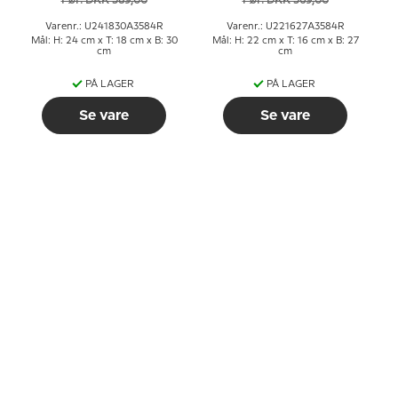
Før: DKK 589,00
Før: DKK 569,00
Varenr.: U241830A3584R
Varenr.: U221627A3584R
Mål: H: 24 cm x T: 18 cm x B: 30
Mål: H: 22 cm x T: 16 cm x B: 27
cm
cm
PÅ LAGER
PÅ LAGER
Se vare
Se vare