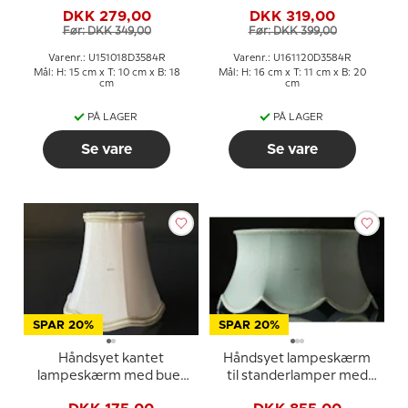
15 cm i højden betrukket
16 cm i højden betrukket
DKK 279,00
DKK 319,00
med off white silke
med off white silke
Før: DKK 349,00
Før: DKK 399,00
Varenr.: U151018D3584R
Varenr.: U161120D3584R
Mål: H: 15 cm x T: 10 cm x B: 18
Mål: H: 16 cm x T: 11 cm x B: 20
cm
cm
PÅ LAGER
PÅ LAGER
Se vare
Se vare
SPAR 20%
SPAR 20%
Håndsyet kantet
Håndsyet lampeskærm
lampeskærm med buer
til standerlamper med
(smal model) 13 cm i
kandelabermontering 25