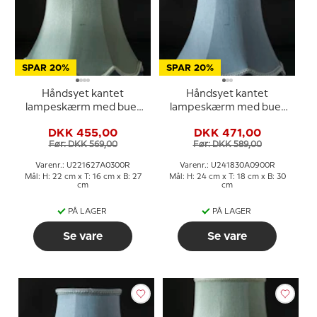
SPAR 20%
SPAR 20%
Håndsyet kantet
Håndsyet kantet
lampeskærm med buer
lampeskærm med buer
22 cm i højden, lys grøn
24 cm i højden, lys blå
DKK 455,00
DKK 471,00
silke stof
silke stof
Før: DKK 569,00
Før: DKK 589,00
Varenr.: U221627A0300R
Varenr.: U241830A0900R
Mål: H: 22 cm x T: 16 cm x B: 27
Mål: H: 24 cm x T: 18 cm x B: 30
cm
cm
PÅ LAGER
PÅ LAGER
Se vare
Se vare