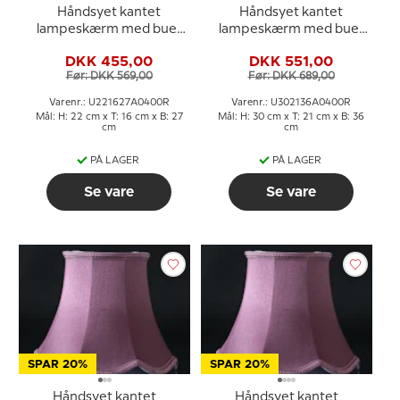
Håndsyet kantet
Håndsyet kantet
lampeskærm med buer
lampeskærm med buer
22 cm i højden, lilla/mørk
30 cm i højden, lilla/mørk
DKK 455,00
DKK 551,00
rosa silke stof
rosa silke stof
Før: DKK 569,00
Før: DKK 689,00
Varenr.: U221627A0400R
Varenr.: U302136A0400R
Mål: H: 22 cm x T: 16 cm x B: 27
Mål: H: 30 cm x T: 21 cm x B: 36
cm
cm
PÅ LAGER
PÅ LAGER
Se vare
Se vare
SPAR 20%
SPAR 20%
Håndsyet kantet
Håndsyet kantet