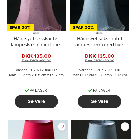
SPAR 20%
SPAR 20%
Håndsyet sekskantet
Håndsyet sekskantet
lampeskærm med buer
lampeskærm med buer
12 cm i højden, lilla/mørk
12 cm i højden, lys blå
DKK 135,00
DKK 135,00
rosa silke stof
silke stof
Før: DKK 169,00
Før: DKK 169,00
Varenr.: U120712U0400R
Varenr.: U120712U0900R
Mål: H: 12 cm x T: 8 cm x B: 12 cm
Mål: H: 12 cm x T: 8 cm x B: 12 cm
PÅ LAGER
PÅ LAGER
Se vare
Se vare