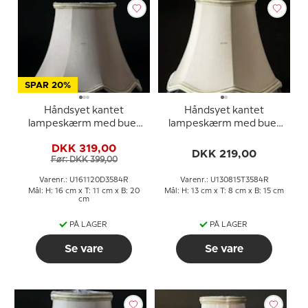
SPAR 20%
Håndsyet kantet
Håndsyet kantet
lampeskærm med buer
lampeskærm med buer
16 cm i højden betrukket
13 cm i højden,
DKK 319,00
med off white silke
betrukket med off white
DKK 219,00
Før: DKK 399,00
silke
Varenr.: U161120D3584R
Varenr.: U130815T3584R
Mål: H: 16 cm x T: 11 cm x B: 20
Mål: H: 13 cm x T: 8 cm x B: 15 cm
cm
PÅ LAGER
PÅ LAGER
Se vare
Se vare