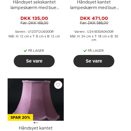
Håndsyet sekskantet
Håndsyet kantet
lampeskærm med buer
lampeskærm med buer
12 cm i højden, mørk blå
24 cm i højden, lilla/mørk
DKK 135,00
DKK 471,00
silke stof
rosa silke stof
Før: DKK 169,00
Før: DKK 589,00
Varenr.: U120712U6000R
Varenr.: U241830A0400R
Mål: H: 12 cm x T: 8 cm x B: 12 cm
Mål: H: 24 cm x T: 18 cm x B: 30
cm
PÅ LAGER
PÅ LAGER
Se vare
Se vare
SPAR 20%
Håndsyet kantet