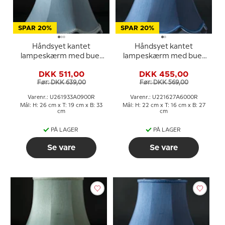
SPAR 20%
SPAR 20%
Håndsyet kantet
Håndsyet kantet
lampeskærm med buer
lampeskærm med buer
26 cm i højden, lys blå
22 cm i højden, mørke
DKK 511,00
DKK 455,00
silke stof
blå silke stof
Før: DKK 639,00
Før: DKK 569,00
Varenr.: U261933A0900R
Varenr.: U221627A6000R
Mål: H: 26 cm x T: 19 cm x B: 33
Mål: H: 22 cm x T: 16 cm x B: 27
cm
cm
PÅ LAGER
PÅ LAGER
Se vare
Se vare