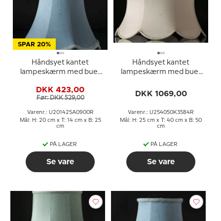
SPAR 20%
Håndsyet kantet
Håndsyet kantet
lampeskærm med buer
lampeskærm med buer
20 cm i højden, lys blå
25 cm i højden,
DKK 423,00
silke stof
(kandelabermontering)
DKK 1069,00
Før: DKK 529,00
betrukket med off white
silke
Varenr.: U201425A0900R
Varenr.: U254050K3584R
Mål: H: 20 cm x T: 14 cm x B: 25
Mål: H: 25 cm x T: 40 cm x B: 50
cm
cm
PÅ LAGER
PÅ LAGER
Se vare
Se vare