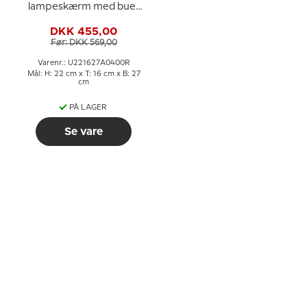
lampeskærm med buer
22 cm i højden, lilla/mørk
DKK 455,00
rosa silke stof
Før: DKK 569,00
Varenr.: U221627A0400R
Mål: H: 22 cm x T: 16 cm x B: 27
cm
PÅ LAGER
Se vare