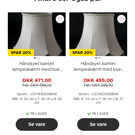
SPAR 20%
SPAR 20%
Håndsyet kantet
Håndsyet kantet
lampeskærm med buer
lampeskærm med buer
24 cm i højden betrukket
22 cm i højden betrukket
DKK 471,00
DKK 455,00
med off white silke
med off white silke
Før: DKK 589,00
Før: DKK 569,00
Varenr.: U241830A3584R
Varenr.: U221627A3584R
Mål: H: 24 cm x T: 18 cm x B: 30
Mål: H: 22 cm x T: 16 cm x B: 27
cm
cm
PÅ LAGER
PÅ LAGER
Se vare
Se vare