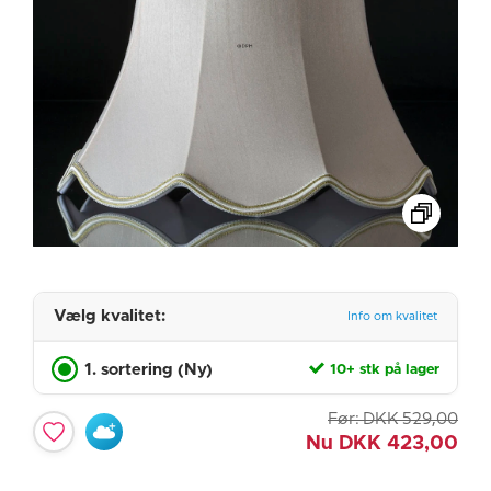
Vælg kvalitet:
Info om kvalitet
1. sortering (Ny)
10+ stk på lager
Før:
DKK
529,00
Nu
DKK
423,00