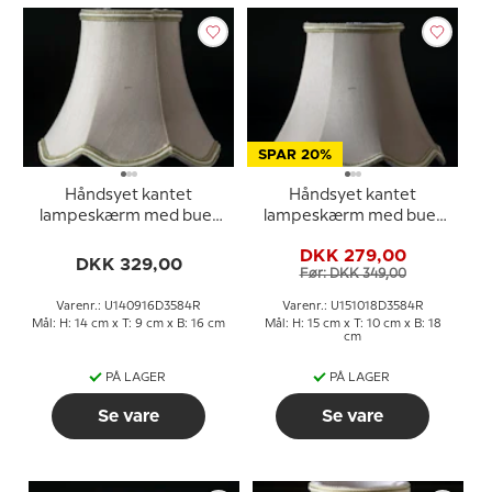
SPAR 20%
Håndsyet kantet
Håndsyet kantet
lampeskærm med buer
lampeskærm med buer
14 cm i højden betrukket
15 cm i højden betrukket
DKK 279,00
med off white silke
med off white silke
DKK 329,00
Før: DKK 349,00
Varenr.: U140916D3584R
Varenr.: U151018D3584R
Mål: H: 14 cm x T: 9 cm x B: 16 cm
Mål: H: 15 cm x T: 10 cm x B: 18
cm
PÅ LAGER
PÅ LAGER
Se vare
Se vare