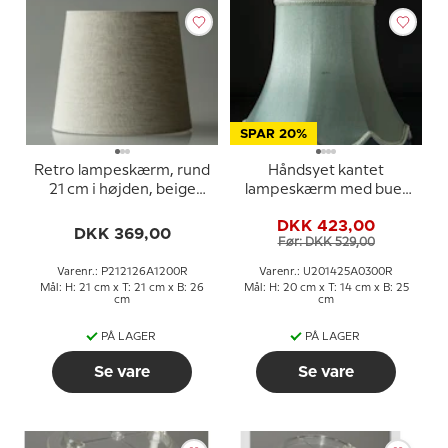
SPAR 20%
Retro lampeskærm, rund
Håndsyet kantet
21 cm i højden, beige
lampeskærm med buer
hørstof
20 cm i højden, lys grøn
DKK 423,00
silke stof
DKK 369,00
Før: DKK 529,00
Varenr.: P212126A1200R
Varenr.: U201425A0300R
Mål: H: 21 cm x T: 21 cm x B: 26
Mål: H: 20 cm x T: 14 cm x B: 25
cm
cm
PÅ LAGER
PÅ LAGER
Se vare
Se vare