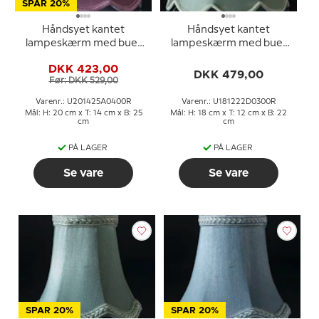
SPAR 20%
Håndsyet kantet
Håndsyet kantet
lampeskærm med buer
lampeskærm med buer
20 cm i højden, lilla/mørk
18 cm i højden, lys grøn
DKK 423,00
rosa silke stof
silke stof
DKK 479,00
Før: DKK 529,00
Varenr.: U201425A0400R
Varenr.: U181222D0300R
Mål: H: 20 cm x T: 14 cm x B: 25
Mål: H: 18 cm x T: 12 cm x B: 22
cm
cm
PÅ LAGER
PÅ LAGER
Se vare
Se vare
SPAR 20%
SPAR 20%