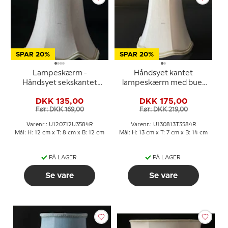
SPAR 20%
SPAR 20%
Lampeskærm -
Håndsyet kantet
Håndsyet sekskantet
lampeskærm med buer
med buer 12 cm i højden,
(smal model) 13 cm i
DKK 135,00
DKK 175,00
betrukket med off white
højden, betrukket med
Før: DKK 169,00
Før: DKK 219,00
silke
off white silke
Varenr.: U120712U3584R
Varenr.: U130813T3584R
Mål: H: 12 cm x T: 8 cm x B: 12 cm
Mål: H: 13 cm x T: 7 cm x B: 14 cm
PÅ LAGER
PÅ LAGER
Se vare
Se vare