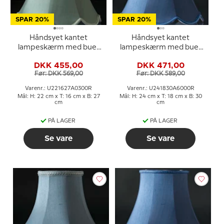
SPAR 20%
SPAR 20%
Håndsyet kantet
Håndsyet kantet
lampeskærm med buer
lampeskærm med buer
22 cm i højden, lys grøn
24 cm i højden, mørk blå
DKK 455,00
DKK 471,00
silke stof
silke stof
Før: DKK 569,00
Før: DKK 589,00
Varenr.: U221627A0300R
Varenr.: U241830A6000R
Mål: H: 22 cm x T: 16 cm x B: 27
Mål: H: 24 cm x T: 18 cm x B: 30
cm
cm
PÅ LAGER
PÅ LAGER
Se vare
Se vare