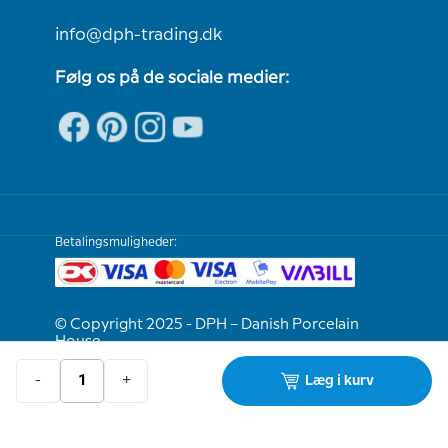
info@dph-trading.dk
Følg os på de sociale medier:
Betalingsmuligheder:
© Copyright 2025 - DPH – Danish Porcelain
House
-
+
Læg i kurv
Vi er e-mærket