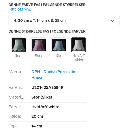
DENNE FARVE FÅS I FØLGENDE STØRRELSER:
INFO OM MÅL
H: 20 cm x T: 14 cm x B: 25 cm
DENNE STØRRELSE FÅS I FØLGENDE FARVER:
Grøn
Rosa
Blå
Hvid/off
white
Mærke:
DPH - Danish Porcelain
House
Varenr.:
U201425A3584R
Materiale:
Stof (Silke)
Farve:
Hvid/off white
Højde:
20 cm
Top:
14 cm