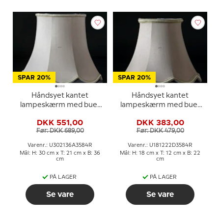
SPAR 20%
SPAR 20%
Håndsyet kantet
Håndsyet kantet
lampeskærm med buer
lampeskærm med buer
30 cm i højden,
18 cm i højden betrukket
DKK 551,00
DKK 383,00
betrukket med off white
med off white silke
Før: DKK 689,00
Før: DKK 479,00
silke
Varenr.: U302136A3584R
Varenr.: U181222D3584R
Mål: H: 30 cm x T: 21 cm x B: 36
Mål: H: 18 cm x T: 12 cm x B: 22
cm
cm
PÅ LAGER
PÅ LAGER
Se vare
Se vare