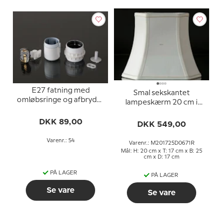
E27 fatning med
Smal sekskantet
omløbsringe og afbryder
lampeskærm 20 cm i
(Ø40mm), hvid
højden, hvid silke
DKK 89,00
DKK 549,00
Varenr.: 54
Varenr.: M201725D0671R
Mål: H: 20 cm x T: 17 cm x B: 25
cm x D: 17 cm
PÅ LAGER
PÅ LAGER
Se vare
Se vare