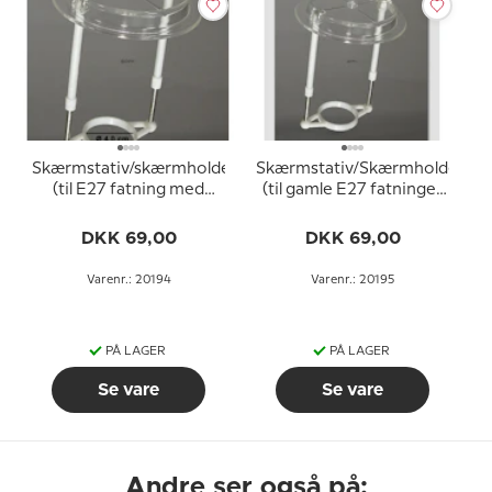
Skærmstativ/skærmholder
Skærmstativ/Skærmholder
(til E27 fatning med
(til gamle E27 fatninger
omløbsringe ø40 mm)
UDEN omløbsringe -
ø34 mm)
DKK 69,00
DKK 69,00
Varenr.: 20194
Varenr.: 20195
PÅ LAGER
PÅ LAGER
Se vare
Se vare
Andre ser også på: