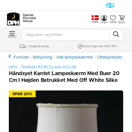
Danish
Porcelain
House
DKK
Kurv
Login
Gemt
MENU
1-2 dages levering
Gratis fragt over DKK 799,-
Forside
Belysning
Alle lampeskærme
Ottekantede med
DPH - DANISH PORCELAIN HOUSE
Håndsyet Kantet Lampeskærm Med Buer 20
Cm I Højden Betrukket Med Off White Silke
SPAR 20%