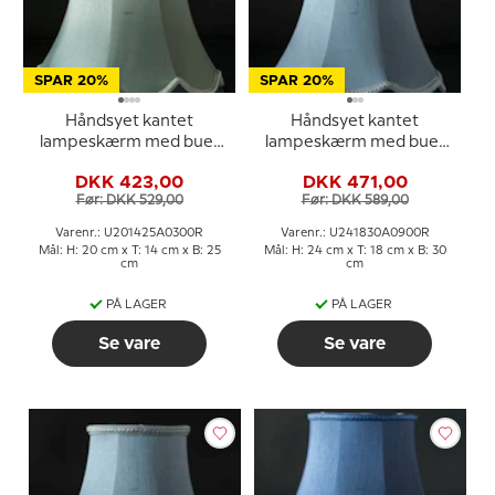
SPAR 20%
SPAR 20%
Håndsyet kantet
Håndsyet kantet
lampeskærm med buer
lampeskærm med buer
20 cm i højden, lys grøn
24 cm i højden, lys blå
DKK 423,00
DKK 471,00
silke stof
silke stof
Før: DKK 529,00
Før: DKK 589,00
Varenr.: U201425A0300R
Varenr.: U241830A0900R
Mål: H: 20 cm x T: 14 cm x B: 25
Mål: H: 24 cm x T: 18 cm x B: 30
cm
cm
PÅ LAGER
PÅ LAGER
Se vare
Se vare