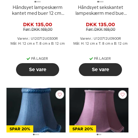
Håndsyet lampeskærm
Håndsyet sekskantet
kantet med buer 12 cm i
lampeskærm med buer
højden, lys grøn silke
12 cm i højden, lys blå
DKK 135,00
DKK 135,00
stof
silke stof
Før: DKK 169,00
Før: DKK 169,00
Varenr.: U120712U0300R
Varenr.: U120712U0900R
Mål: H: 12 cm x T: 8 cm x B: 12 cm
Mål: H: 12 cm x T: 8 cm x B: 12 cm
PÅ LAGER
PÅ LAGER
Se vare
Se vare
SPAR 20%
SPAR 20%