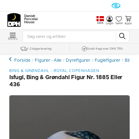
Danish
Porcelain
House
DKK
Kurv
Login
Gemt
MENU
1-2 dages levering
Gratis fragt over DKK 799,-
Forside
Figurer - Alle
Dyrefigurer
Fuglefigurer
B&G -
BING & GRØNDAHL - ROYAL COPENHAGEN
Isfugl, Bing & Grøndahl Figur Nr. 1885 Eller
436