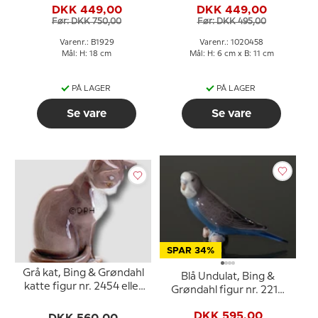
DKK 449,00
DKK 449,00
Før: DKK 750,00
Før: DKK 495,00
Varenr.: B1929
Varenr.: 1020458
Mål: H: 18 cm
Mål: H: 6 cm x B: 11 cm
PÅ LAGER
PÅ LAGER
Se vare
Se vare
SPAR 34%
Grå kat, Bing & Grøndahl
Blå Undulat, Bing &
katte figur nr. 2454 eller
Grøndahl figur nr. 2210
500
eller 457
DKK 595,00
DKK 560,00