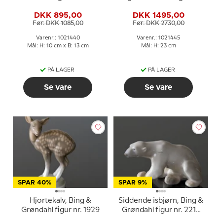
eller 440
2037 eller 445
DKK 895,00
DKK 1495,00
Før: DKK 1085,00
Før: DKK 2730,00
Varenr.: 1021440
Varenr.: 1021445
Mål: H: 10 cm x B: 13 cm
Mål: H: 23 cm
PÅ LAGER
PÅ LAGER
Se vare
Se vare
SPAR 40%
SPAR 9%
Hjortekalv, Bing &
Siddende isbjørn, Bing &
Grøndahl figur nr. 1929
Grøndahl figur nr. 2217
eller 458