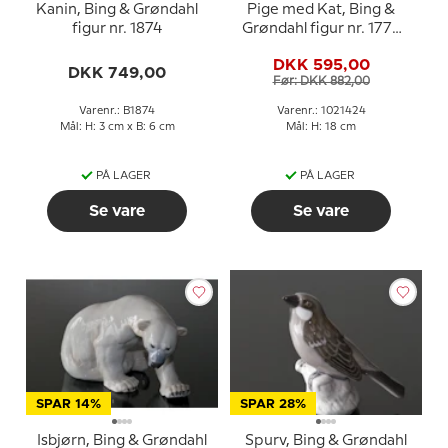
Kanin, Bing & Grøndahl
Pige med Kat, Bing &
figur nr. 1874
Grøndahl figur nr. 1779
eller 424
DKK 595,00
DKK 749,00
Før: DKK 882,00
Varenr.: B1874
Varenr.: 1021424
Mål: H: 3 cm x B: 6 cm
Mål: H: 18 cm
PÅ LAGER
PÅ LAGER
Se vare
Se vare
SPAR 14%
SPAR 28%
Isbjørn, Bing & Grøndahl
Spurv, Bing & Grøndahl