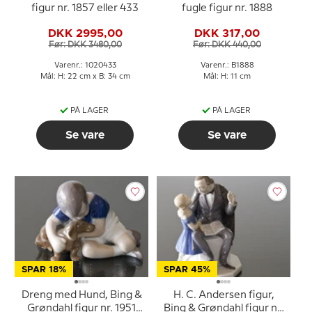
figur nr. 1857 eller 433
fugle figur nr. 1888
DKK 2995,00
DKK 317,00
Før: DKK 3480,00
Før: DKK 440,00
Varenr.: 1020433
Varenr.: B1888
Mål: H: 22 cm x B: 34 cm
Mål: H: 11 cm
PÅ LAGER
PÅ LAGER
Se vare
Se vare
SPAR 18%
SPAR 45%
Dreng med Hund, Bing &
H. C. Andersen figur,
Grøndahl figur nr. 1951
Bing & Grøndahl figur nr.