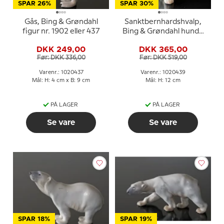
SPAR 26%
SPAR 30%
Gås, Bing & Grøndahl
Sanktbernhardshvalp,
figur nr. 1902 eller 437
Bing & Grøndahl hunde
figur nr. 1926 eller 439
DKK 249,00
DKK 365,00
Før: DKK 336,00
Før: DKK 519,00
Varenr.: 1020437
Varenr.: 1020439
Mål: H: 4 cm x B: 9 cm
Mål: H: 12 cm
PÅ LAGER
PÅ LAGER
Se vare
Se vare
SPAR 18%
SPAR 19%