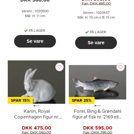
Før: DKK 895,00
Varenr.: 1020500
Varenr.: 1020457
Mål: H: 11 cm
Mål: H: 10 cm x B: 15 cm
PÅ LAGER
PÅ LAGER
Se vare
Se vare
SPAR 15%
SPAR 25%
Kanin, Royal
Forel, Bing & Grøndahl
Copenhagen figur nr.
figur af fisk nr. 2169 eller
1691 eller 111
449
DKK 475,00
DKK 595,00
Før: DKK 560,00
Før: DKK 795,00