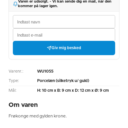
Varen er udsolgt. - Vi kan sende dig en mail, når den
kommer på lager igen.
Giv mig besked
Varenr.:
WU1055
Type:
Porcelæn (silketryk u/ guld)
Mål:
H: 10 cm x B: 9 cm x D: 12 cm x Ø: 9 cm
Om varen
Frøkonge med gylden krone.