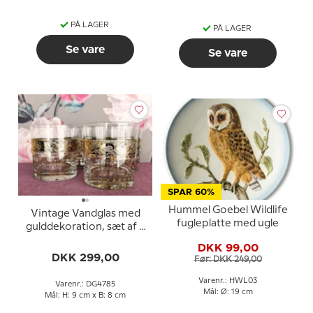
PÅ LAGER
PÅ LAGER
Se vare
Se vare
SPAR 60%
Hummel Goebel Wildlife
Vintage Vandglas med
fugleplatte med ugle
gulddekoration, sæt af 4
stk.
DKK 99,00
DKK 299,00
Før: DKK 249,00
Varenr.: HWL03
Varenr.: DG4785
Mål: Ø: 19 cm
Mål: H: 9 cm x B: 8 cm