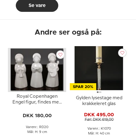
Se vare
Andre ser også på:
SPAR 20%
Royal Copenhagen
Gylden lysestage med
Engel figur, findes med
krakkeleret glas
forskellige instrumenter,
(Prisen er pr. stk.) 9 cm
DKK 495,00
DKK 180,00
Før: DKK 619,00
Varenr.: RD20
Varenr.: K1070
Mål: H: 9 cm
Mål: H: 40 cm