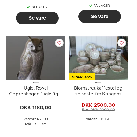
PÅ LAGER
PÅ LAGER
Se vare
Se vare
SPAR 38%
Ugle, Royal
Blomstret kaffestel og
Coprenhagen fugle figur
spisestel fra Kongens
nr. 2999
Lyngby / KBH - Samlet
DKK 2500,00
88 dele
DKK 1180,00
Før: DKK 4000,00
Varenr.: R2999
Varenr.: DG1511
Mål: H: 14 cm