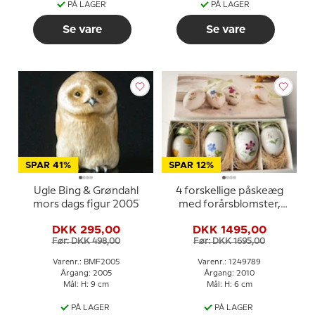
PÅ LAGER
PÅ LAGER
Se vare
Se vare
SPAR 41%
SPAR 12%
Ugle Bing & Grøndahl
4 forskellige påskeæg
mors dags figur 2005
med forårsblomster,
Royal Copenhagen
DKK 295,00
DKK 1495,00
påskeæg 2010
Før: DKK 498,00
Før: DKK 1695,00
Varenr.: BMF2005
Varenr.: 1249789
Årgang: 2005
Årgang: 2010
Mål: H: 9 cm
Mål: H: 6 cm
PÅ LAGER
PÅ LAGER