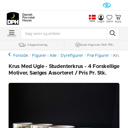
Danish
Porcelain
House
DKK
Kurv
Login
Gemt
MENU
1-2 dages levering
Gratis fragt over DKK 799,-
Forside
Figurer - Alle
Dyrefigurer
Frø Figurer
Krus med
Krus Med Ugle - Studenterkrus - 4 Forskellige
Motiver, Sælges Assorteret / Pris Pr. Stk.