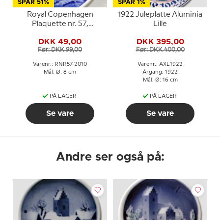
SPAR 51%
SPAR 1%
Royal Copenhagen
1922 Juleplatte Aluminia
Plaquette nr. 57,
Lille
Gudhjem
DKK 49,00
DKK 395,00
Før: DKK 99,00
Før: DKK 400,00
Varenr.: RNR57-2010
Varenr.: AXL1922
Mål: Ø: 8 cm
Årgang: 1922
Mål: Ø: 16 cm
PÅ LAGER
PÅ LAGER
Se vare
Se vare
Andre ser også på: