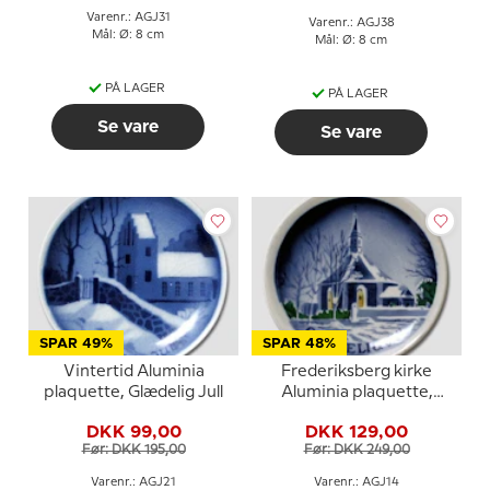
Varenr.: AGJ31
Varenr.: AGJ38
Mål: Ø: 8 cm
Mål: Ø: 8 cm
PÅ LAGER
PÅ LAGER
Se vare
Se vare
SPAR 49%
SPAR 48%
Vintertid Aluminia
Frederiksberg kirke
plaquette, Glædelig Jull
Aluminia plaquette,
Glædelig Jul
DKK 99,00
DKK 129,00
Før: DKK 195,00
Før: DKK 249,00
Varenr.: AGJ21
Varenr.: AGJ14