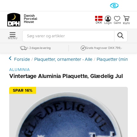
Danish
Porcelain
House
DKK
Kurv
Login
Gemt
MENU
1-2 dages levering
Gratis fragt over DKK 799,-
Forside
Plaquetter, ornamenter - Alle
Plaquetter (mini pla
ALUMINIA
Vintertage Aluminia Plaquette, Glædelig Jul
SPAR 16%