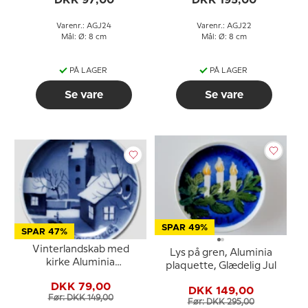
DKK 97,00
DKK 195,00
Varenr.: AGJ24
Varenr.: AGJ22
Mål: Ø: 8 cm
Mål: Ø: 8 cm
PÅ LAGER
PÅ LAGER
Se vare
Se vare
SPAR 49%
SPAR 47%
Vinterlandskab med
Lys på gren, Aluminia
kirke Aluminia
plaquette, Glædelig Jul
plaquette, Glædelig Jul
DKK 79,00
DKK 149,00
Før: DKK 149,00
Før: DKK 295,00