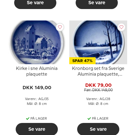
Se vare
Se vare
SPAR 47%
Kirke i sne Aluminia
Kronborg set fra Sverige
plaquette
Aluminia plaquette,
Glædelig Jul
DKK 79,00
DKK 149,00
Før: DKK 149,00
Varenr.: AGJ35
Varenr.: AGJ28
Mål: Ø: 8 cm
Mål: Ø: 8 cm
PÅ LAGER
PÅ LAGER
Se vare
Se vare