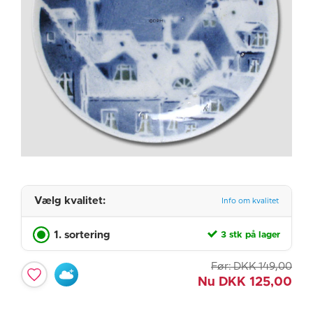
Vælg kvalitet:
Info om kvalitet
1. sortering
3 stk på lager
Før:
DKK
149,00
Nu
DKK
125,00