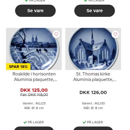
PÅ LAGER
PÅ LAGER
Se vare
Se vare
SPAR 16%
Roskilde i horisonten
St. Thomas kirke
Aluminia plaquette,
Aluminia plaquette,
Glædelig Jul
Glædelig Jul
DKK 125,00
DKK 126,00
Før: DKK 149,00
Varenr.: AGJ25
Varenr.: AGJ30
Mål: Ø: 8 cm
Mål: Ø: 8 cm
PÅ LAGER
PÅ LAGER