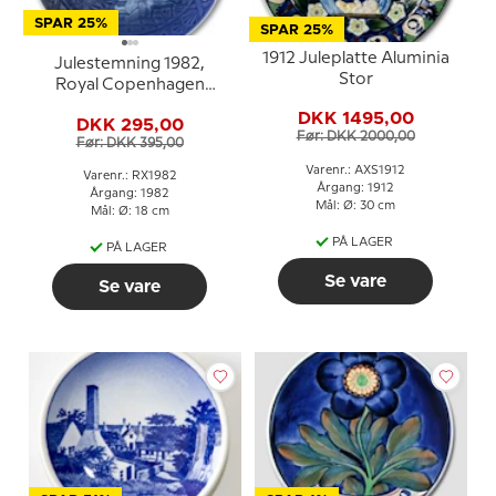
SPAR 25%
SPAR 25%
1912 Juleplatte Aluminia
Julestemning 1982,
Stor
Royal Copenhagen
Juleplatte
DKK 1495,00
DKK 295,00
Før: DKK 2000,00
Før: DKK 395,00
Varenr.: AXS1912
Varenr.: RX1982
Årgang: 1912
Årgang: 1982
Mål: Ø: 30 cm
Mål: Ø: 18 cm
PÅ LAGER
PÅ LAGER
Se vare
Se vare