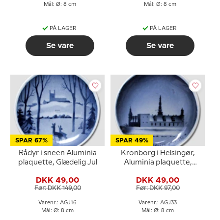
Mål: Ø: 8 cm
Mål: Ø: 8 cm
PÅ LAGER
PÅ LAGER
Se vare
Se vare
SPAR 67%
SPAR 49%
Rådyr i sneen Aluminia
Kronborg i Helsingør,
plaquette, Glædelig Jul
Aluminia plaquette,
Glædelig Jul
DKK 49,00
DKK 49,00
Før: DKK 149,00
Før: DKK 97,00
Varenr.: AGJ16
Varenr.: AGJ33
Mål: Ø: 8 cm
Mål: Ø: 8 cm