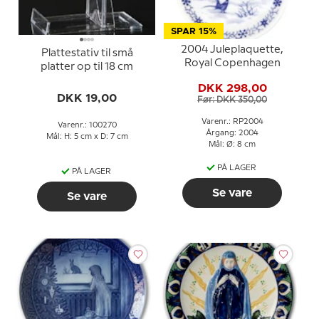
SPAR 15%
2004 Juleplaquette,
Plattestativ til små
Royal Copenhagen
platter op til 18 cm
DKK 298,00
DKK 19,00
Før: DKK 350,00
Varenr.: RP2004
Varenr.: 100270
Årgang: 2004
Mål: H: 5 cm x D: 7 cm
Mål: Ø: 8 cm
PÅ LAGER
PÅ LAGER
Se vare
Se vare