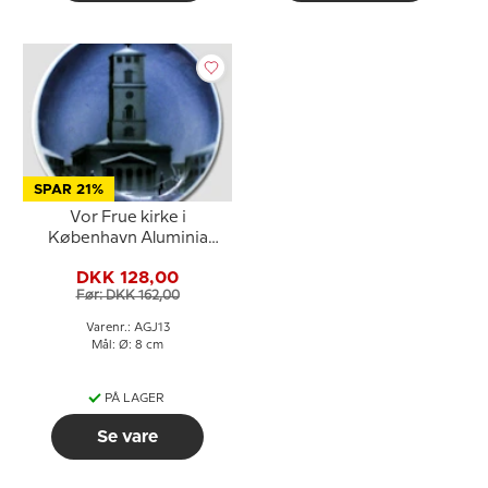
SPAR 21%
Vor Frue kirke i
København Aluminia
plaquette, Glædelig Jul
DKK 128,00
Før: DKK 162,00
Varenr.: AGJ13
Mål: Ø: 8 cm
PÅ LAGER
Se vare