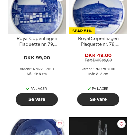
SPAR 51%
Royal Copenhagen
Royal Copenhagen
Plaquette nr. 79,
Plaquette nr. 78,
Willemoesgården,
Himmelbjerget
DKK 49,00
Assens
DKK 99,00
Før: DKK 99,00
Varenr.: RNR79-2010
Varenr.: RNR78-2010
Mål: Ø: 8 cm
Mål: Ø: 8 cm
PÅ LAGER
PÅ LAGER
Se vare
Se vare