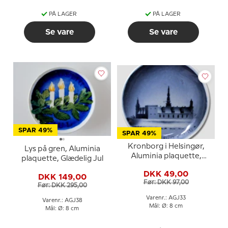
PÅ LAGER
PÅ LAGER
Se vare
Se vare
SPAR 49%
SPAR 49%
Kronborg i Helsingør,
Lys på gren, Aluminia
Aluminia plaquette,
plaquette, Glædelig Jul
Glædelig Jul
DKK 49,00
DKK 149,00
Før: DKK 97,00
Før: DKK 295,00
Varenr.: AGJ33
Varenr.: AGJ38
Mål: Ø: 8 cm
Mål: Ø: 8 cm