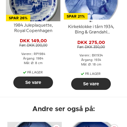
SPAR 21%
SPAR 26%
1984 Juleplaquette,
Kirkeklokke i tårn 1934,
Royal Copenhagen
Bing & Grøndahl
Juleplatte
DKK 149,00
DKK 275,00
Før: DKK 200,00
Før: DKK 350,00
Varenr.: RP1984
Varenr.: BX1934
Årgang: 1984
Årgang: 1934
Mål: Ø: 8 cm
Mål: Ø: 18 cm
PÅ LAGER
PÅ LAGER
Se vare
Se vare
Andre ser også på: