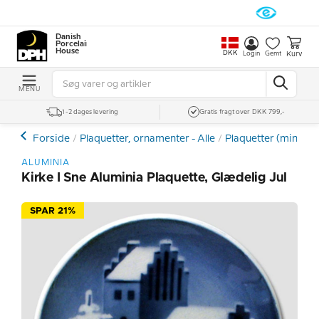
Danish
Porcelain
House
DKK
Kurv
Login
Gemt
MENU
1-2 dages levering
Gratis fragt over DKK 799,-
Forside
Plaquetter, ornamenter - Alle
Plaquetter (mini pla
ALUMINIA
Kirke I Sne Aluminia Plaquette, Glædelig Jul
SPAR 21%