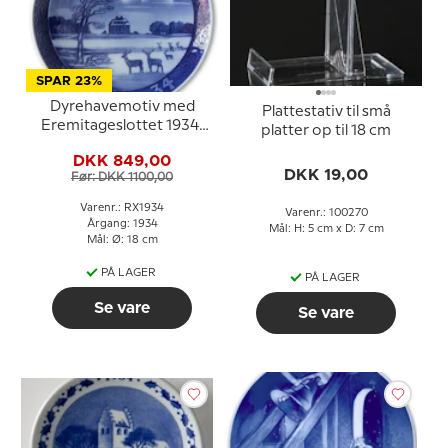
SPAR 23%
Dyrehavemotiv med
Plattestativ til små
Eremitageslottet 1934,
platter op til 18 cm
Royal Copenhagen
DKK 849,00
Juleplatte
DKK 19,00
Før: DKK 1100,00
Varenr.: RX1934
Varenr.: 100270
Årgang: 1934
Mål: H: 5 cm x D: 7 cm
Mål: Ø: 18 cm
PÅ LAGER
PÅ LAGER
Se vare
Se vare