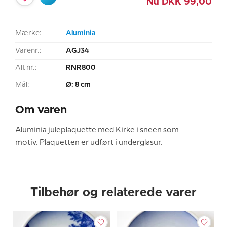
Nu
DKK
99,00
Mærke:
Aluminia
Varenr.:
AGJ34
Alt nr.:
RNR800
Mål:
Ø: 8 cm
Om varen
Aluminia juleplaquette med Kirke i sneen som
motiv. Plaquetten er udført i underglasur.
Tilbehør og relaterede varer