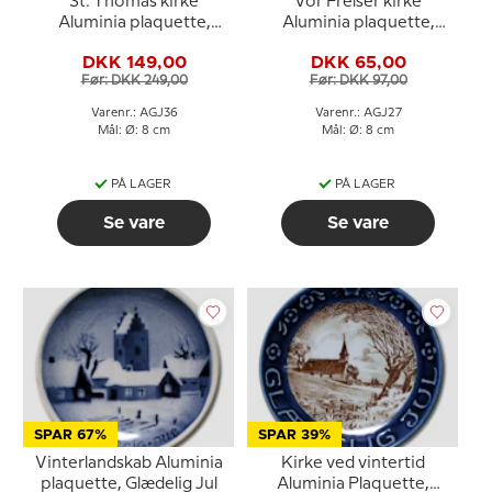
St. Thomas kirke
Vor Frelser kirke
Aluminia plaquette,
Aluminia plaquette,
Glædelig Jul - farvet
Glædelig Jul
DKK 149,00
DKK 65,00
Før: DKK 249,00
Før: DKK 97,00
Varenr.: AGJ36
Varenr.: AGJ27
Mål: Ø: 8 cm
Mål: Ø: 8 cm
PÅ LAGER
PÅ LAGER
Se vare
Se vare
SPAR 67%
SPAR 39%
Vinterlandskab Aluminia
Kirke ved vintertid
plaquette, Glædelig Jul
Aluminia Plaquette,