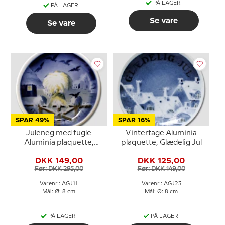
PÅ LAGER
PÅ LAGER
Se vare
Se vare
SPAR 49%
SPAR 16%
Juleneg med fugle
Vintertage Aluminia
Aluminia plaquette,
plaquette, Glædelig Jul
Glædelig Jul
DKK 149,00
DKK 125,00
Før: DKK 295,00
Før: DKK 149,00
Varenr.: AGJ11
Varenr.: AGJ23
Mål: Ø: 8 cm
Mål: Ø: 8 cm
PÅ LAGER
PÅ LAGER