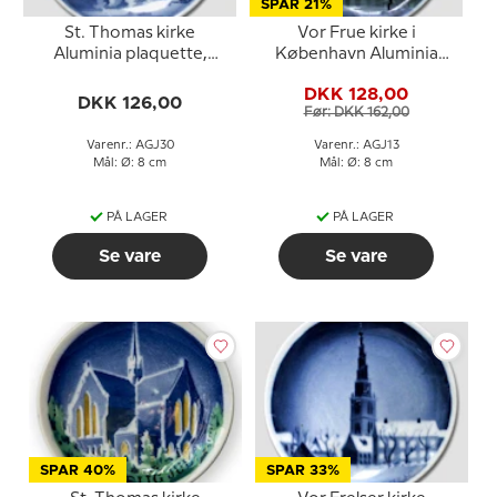
SPAR 21%
St. Thomas kirke
Vor Frue kirke i
Aluminia plaquette,
København Aluminia
Glædelig Jul
plaquette, Glædelig Jul
DKK 128,00
DKK 126,00
Før: DKK 162,00
Varenr.: AGJ30
Varenr.: AGJ13
Mål: Ø: 8 cm
Mål: Ø: 8 cm
PÅ LAGER
PÅ LAGER
Se vare
Se vare
SPAR 40%
SPAR 33%