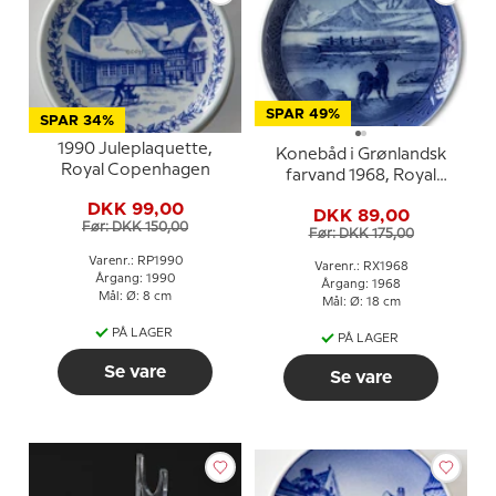
SPAR 49%
SPAR 34%
1990 Juleplaquette,
Konebåd i Grønlandsk
Royal Copenhagen
farvand 1968, Royal
Copenhagen Juleplatte
DKK 99,00
DKK 89,00
Før: DKK 150,00
Før: DKK 175,00
Varenr.: RP1990
Varenr.: RX1968
Årgang: 1990
Årgang: 1968
Mål: Ø: 8 cm
Mål: Ø: 18 cm
PÅ LAGER
PÅ LAGER
Se vare
Se vare