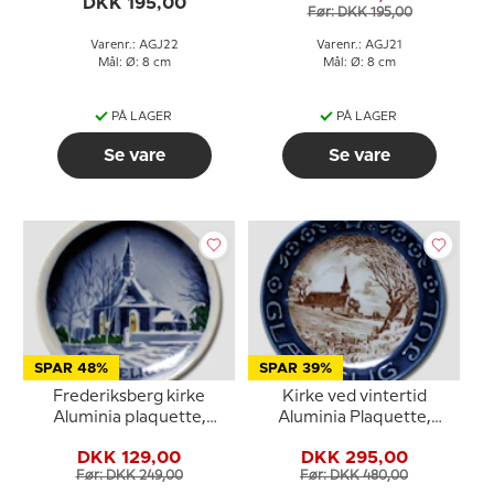
DKK 195,00
Før: DKK 195,00
Varenr.: AGJ22
Varenr.: AGJ21
Mål: Ø: 8 cm
Mål: Ø: 8 cm
PÅ LAGER
PÅ LAGER
Se vare
Se vare
SPAR 48%
SPAR 39%
Frederiksberg kirke
Kirke ved vintertid
Aluminia plaquette,
Aluminia Plaquette,
Glædelig Jul
Glædelig Jul
DKK 129,00
DKK 295,00
Før: DKK 249,00
Før: DKK 480,00