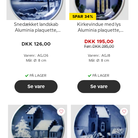
SPAR 34%
Snedækket landskab
Kirkevindue med lys
Aluminia plaquette,
Aluminia plaquette,
Glædelig Jul
Glædelig Jul
DKK 195,00
DKK 126,00
Før: DKK 295,00
Varenr.: AGJ26
Varenr.: AGJ8
Mål: Ø: 8 cm
Mål: Ø: 8 cm
PÅ LAGER
PÅ LAGER
Se vare
Se vare