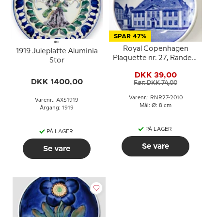
SPAR 47%
Royal Copenhagen
1919 Juleplatte Aluminia
Plaquette nr. 27, Randers
Stor
Rådhus
DKK 39,00
DKK 1400,00
Før: DKK 74,00
Varenr.: RNR27-2010
Varenr.: AXS1919
Mål: Ø: 8 cm
Årgang: 1919
PÅ LAGER
PÅ LAGER
Se vare
Se vare