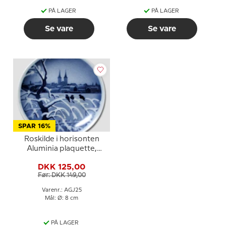
PÅ LAGER
PÅ LAGER
Se vare
Se vare
SPAR 16%
Roskilde i horisonten
Aluminia plaquette,
Glædelig Jul
DKK 125,00
Før: DKK 149,00
Varenr.: AGJ25
Mål: Ø: 8 cm
PÅ LAGER