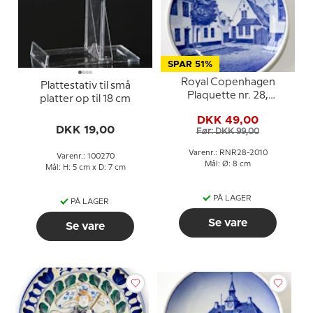
SPAR 51%
Royal Copenhagen
Plattestativ til små
Plaquette nr. 28,
platter op til 18 cm
Vægterpladsen Åbenrå
DKK 49,00
DKK 19,00
Før: DKK 99,00
Varenr.: RNR28-2010
Varenr.: 100270
Mål: Ø: 8 cm
Mål: H: 5 cm x D: 7 cm
PÅ LAGER
PÅ LAGER
Se vare
Se vare