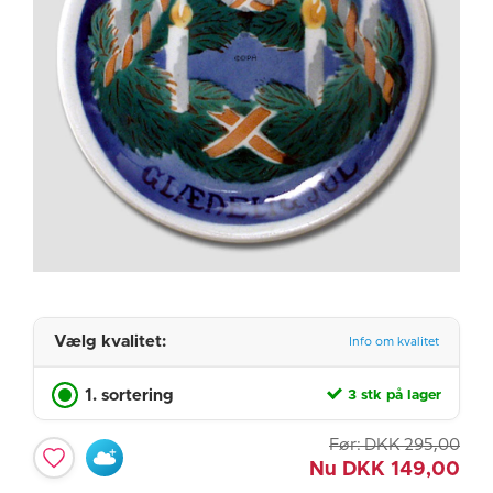
Vælg kvalitet:
Info om kvalitet
1. sortering
3 stk på lager
Før:
DKK
295,00
Nu
DKK
149,00