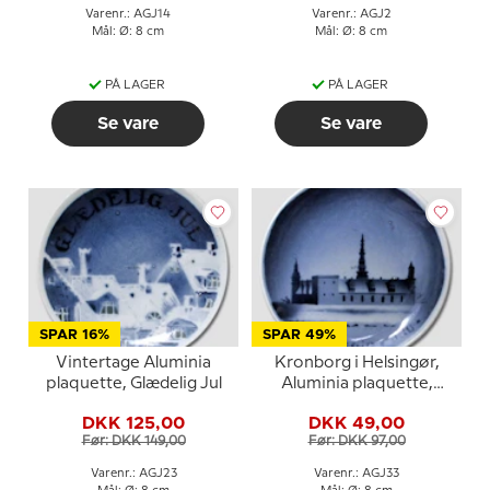
Varenr.: AGJ14
Varenr.: AGJ2
Mål: Ø: 8 cm
Mål: Ø: 8 cm
PÅ LAGER
PÅ LAGER
Se vare
Se vare
SPAR 16%
SPAR 49%
Vintertage Aluminia
Kronborg i Helsingør,
plaquette, Glædelig Jul
Aluminia plaquette,
Glædelig Jul
DKK 125,00
DKK 49,00
Før: DKK 149,00
Før: DKK 97,00
Varenr.: AGJ23
Varenr.: AGJ33