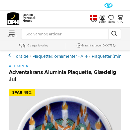
Danish
Porcelain
House
DKK
Kurv
Login
Gemt
MENU
1-2 dages levering
Gratis fragt over DKK 799,-
Forside
Plaquetter, ornamenter - Alle
Plaquetter (mini pla
ALUMINIA
Adventskrans Aluminia Plaquette, Glædelig
Jul
SPAR 49%