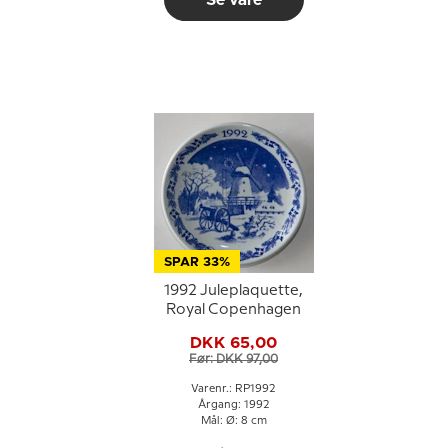
Se vare
SPAR 33%
1992 Juleplaquette,
Royal Copenhagen
e
DKK 65,00
Før: DKK 97,00
Varenr.: RP1992
Årgang: 1992
Mål: Ø: 8 cm