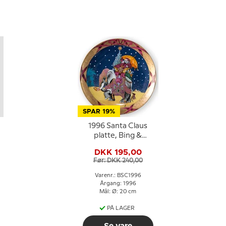
SPAR 19%
1996 Santa Claus
platte, Bing &
Grøndahl
DKK 195,00
Før: DKK 240,00
Varenr.: BSC1996
Årgang: 1996
Mål: Ø: 20 cm
PÅ LAGER