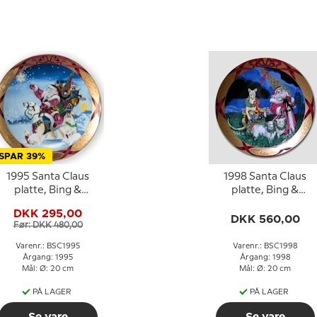
SPAR 39%
1995 Santa Claus
1998 Santa Claus
platte, Bing &
platte, Bing &
Grøndahl
Grøndahl
DKK 295,00
DKK 560,00
Før: DKK 480,00
Varenr.: BSC1995
Varenr.: BSC1998
Årgang: 1995
Årgang: 1998
Mål: Ø: 20 cm
Mål: Ø: 20 cm
PÅ LAGER
PÅ LAGER