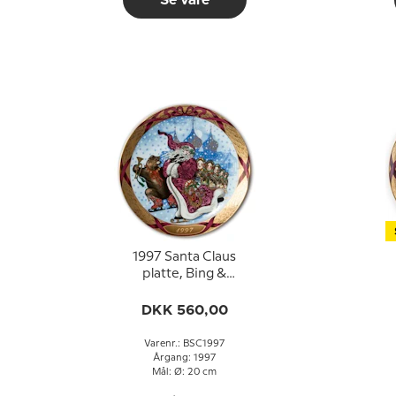
Se vare
1997 Santa Claus
platte, Bing &
Grøndahl
DKK 560,00
Varenr.: BSC1997
Årgang: 1997
Mål: Ø: 20 cm