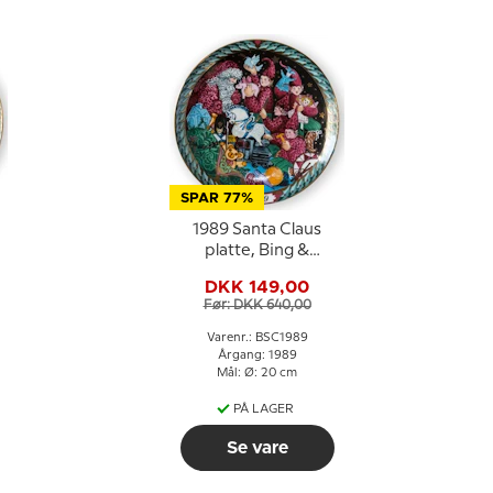
SPAR 77%
1989 Santa Claus
platte, Bing &
Grøndahl
DKK 149,00
Før: DKK 640,00
Varenr.: BSC1989
Årgang: 1989
Mål: Ø: 20 cm
PÅ LAGER
Se vare