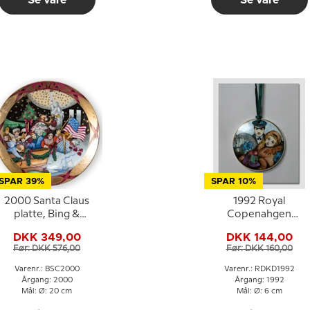
Se vare
Se vare
SPAR 39%
SPAR 10%
2000 Santa Claus
1992 Royal
platte, Bing &
Copenahgen
Grøndahl
Ornament, Den Kær
DKK 349,00
DKK 144,00
Familie
Før: DKK 576,00
Før: DKK 160,00
Varenr.: BSC2000
Varenr.: RDKD1992
Årgang: 2000
Årgang: 1992
Mål: Ø: 20 cm
Mål: Ø: 6 cm