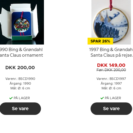
SPAR 26%
990 Bing & Grøndahl
1997 Bing & Grøndah
anta Claus ornament
Santa Claus på rejse
ornament
DKK 149,00
DKK 200,00
Før: DKK 200,00
Varenr.: BSCD1990
Varenr.: BSCD1997
Årgang: 1990
Årgang: 1997
Mål: Ø: 6 cm
Mål: Ø: 6 cm
PÅ LAGER
PÅ LAGER
Se vare
Se vare