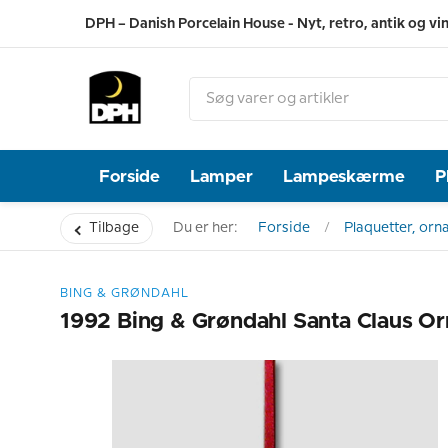
DPH – Danish Porcelain House - Nyt, retro, antik og vi
Forside
Lamper
Lampeskærme
P
Tilbage
Du er her:
Forside
Plaquetter, orn
BING & GRØNDAHL
1992 Bing & Grøndahl Santa Claus O