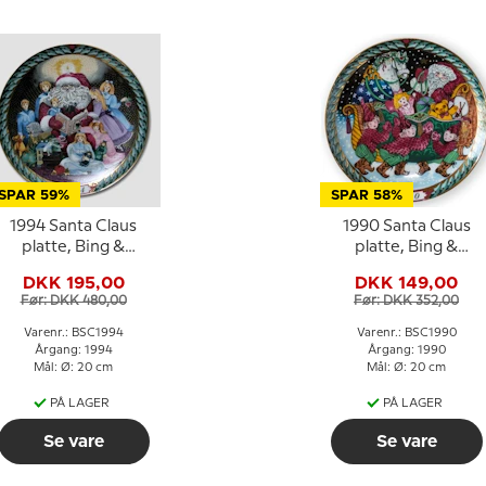
SPAR 59%
SPAR 58%
1994 Santa Claus
1990 Santa Claus
platte, Bing &
platte, Bing &
Grøndahl
Grøndahl
DKK 195,00
DKK 149,00
Før: DKK 480,00
Før: DKK 352,00
Varenr.: BSC1994
Varenr.: BSC1990
Årgang: 1994
Årgang: 1990
Mål: Ø: 20 cm
Mål: Ø: 20 cm
PÅ LAGER
PÅ LAGER
Se vare
Se vare