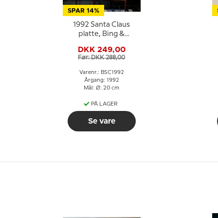
SPAR 14%
1992 Santa Claus
platte, Bing &
Grøndahl
DKK 249,00
Før: DKK 288,00
Varenr.: BSC1992
Årgang: 1992
Mål: Ø: 20 cm
PÅ LAGER
Se vare