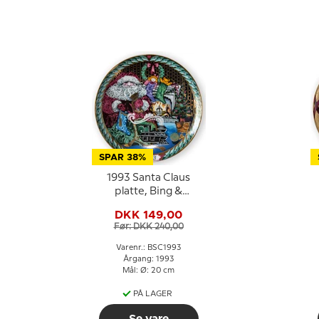
SPAR 38%
1993 Santa Claus
platte, Bing &
Grøndahl
DKK 149,00
Før: DKK 240,00
Varenr.: BSC1993
Årgang: 1993
Mål: Ø: 20 cm
PÅ LAGER