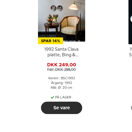
SPAR 14%
1992 Santa Claus
1
platte, Bing &
S
Grøndahl
DKK 249,00
Før: DKK 288,00
Varenr.: BSC1992
Årgang: 1992
Mål: Ø: 20 cm
PÅ LAGER
Se vare