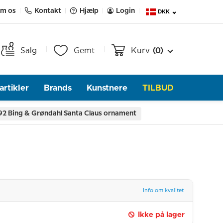
m os
Kontakt
Hjælp
Login
DKK
Salg
Gemt
Kurv
(0)
rtikler
Brands
Kunstnere
TILBUD
92 Bing & Grøndahl Santa Claus ornament
Info om kvalitet
Ikke på lager