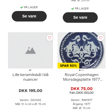
Mål: Ø: 25 cm
PÅ LAGER
PÅ LAGER
Se vare
Se vare
SPAR 50%
Lille keramikskål i blå
Royal Copenhagen
nuancer
Morsdagsplatte 1977
Børn i barnevogn
DKK 75,00
DKK 195,00
Før: DKK 150,00
Varenr.: DG1492
Varenr.: RM1977
Mål: H: 4 cm x Ø: 15 cm
Årgang: 1977
Mål: Ø: 15 cm