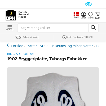
Danish
Porcelain
House
DKK
Kurv
Login
Gemt
MENU
1-2 dages levering
Gratis fragt over DKK 799,-
Forside
Platter - Alle
Jubilæums- og mindeplatter
Brygg
BING & GRØNDAHL
1902 Bryggeriplatte, Tuborgs Fabrikker