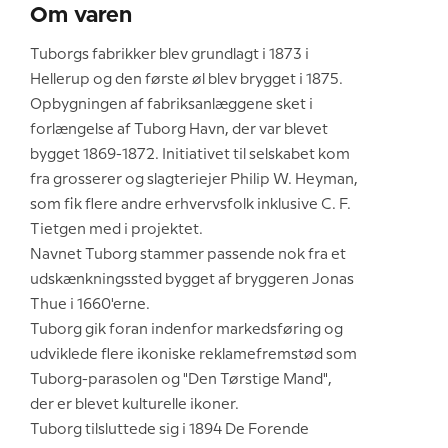
Om varen
Tuborgs fabrikker blev grundlagt i 1873 i
Hellerup og den første øl blev brygget i 1875.
Opbygningen af fabriksanlæggene sket i
forlængelse af Tuborg Havn, der var blevet
bygget 1869-1872. Initiativet til selskabet kom
fra grosserer og slagteriejer Philip W. Heyman,
som fik flere andre erhvervsfolk inklusive C. F.
Tietgen med i projektet.
Navnet Tuborg stammer passende nok fra et
udskænkningssted bygget af bryggeren Jonas
Thue i 1660'erne.
Tuborg gik foran indenfor markedsføring og
udviklede flere ikoniske reklamefremstød som
Tuborg-parasolen og "Den Tørstige Mand",
der er blevet kulturelle ikoner.
Tuborg tilsluttede sig i 1894 De Forende