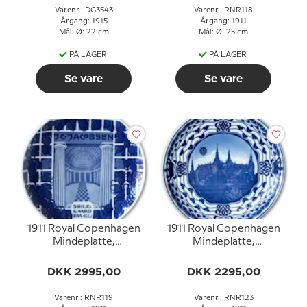
Varenr.: DG3543
Varenr.: RNR118
Årgang: 1915
Årgang: 1911
Mål: Ø: 22 cm
Mål: Ø: 25 cm
PÅ LAGER
PÅ LAGER
Se vare
Se vare
1911 Royal Copenhagen
1911 Royal Copenhagen
Mindeplatte,
Mindeplatte,
J.C.JACOBSEN,
Frederiksborg Slot
SØJLEGAARD PAA
DKK 2995,00
DKK 2295,00
GL.CARLSBERG.
Varenr.: RNR119
Varenr.: RNR123