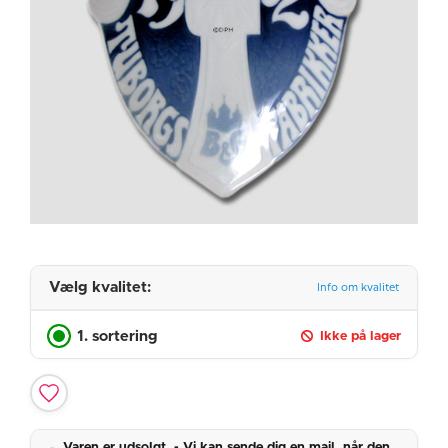
Vælg kvalitet:
Info om kvalitet
1. sortering
Ikke på lager
Varen er udsolgt. - Vi kan sende dig en mail, når den