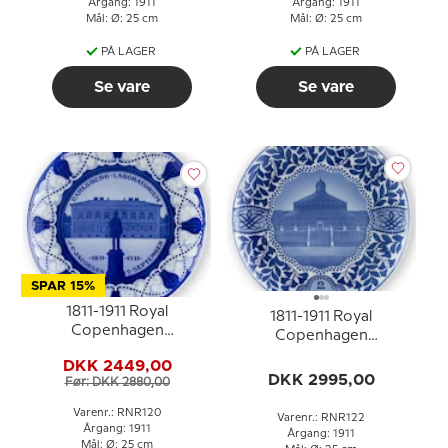
Årgang: 1911
Årgang: 1911
Mål: Ø: 25 cm
Mål: Ø: 25 cm
PÅ LAGER
PÅ LAGER
Se vare
Se vare
SPAR 15%
1811-1911 Royal
1811-1911 Royal
Copenhagen
Copenhagen
Mindeplatte,
Mindeplatte,
DKK 2449,00
CARLSBERG
Palmehuset i Botanisk
DKK 2995,00
Før: DKK 2880,00
LABORATORIUM
Have i København
J.C.JACOBSEN 2.
Varenr.: RNR120
Varenr.: RNR122
SEPTEMBER 1811-191
Årgang: 1911
Årgang: 1911
Mål: Ø: 25 cm