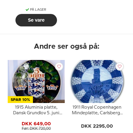
PÅ LAGER
Se vare
Andre ser også på:
SPAR 10%
1915 Aluminia platte,
1911 Royal Copenhagen
Dansk Grundlov 5. juni
Mindeplatte, Carlsberg-
1849-1915
platte
DKK 649,00
DKK 2295,00
Før: DKK 720,00