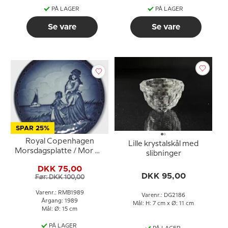
PÅ LAGER
PÅ LAGER
Se vare
Se vare
SPAR 25%
Royal Copenhagen
Lille krystalskål med
Morsdagsplatte / Mor og
slibninger
Barn platte af Sven
DKK 75,00
Vestergaard
DKK 95,00
Før: DKK 100,00
Varenr.: RMB1989
Varenr.: DG2186
Årgang: 1989
Mål: H: 7 cm x Ø: 11 cm
Mål: Ø: 15 cm
PÅ LAGER