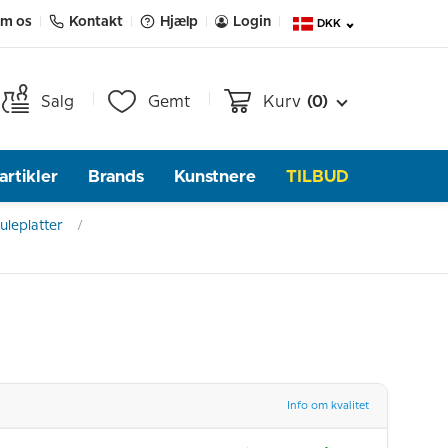
m os
Kontakt
Hjælp
Login
DKK
Salg
Gemt
Kurv
(0)
rtikler
Brands
Kunstnere
TILBUD
uleplatter
Info om kvalitet