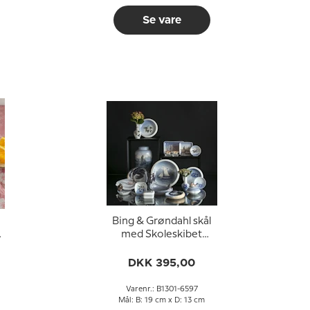
Se vare
Bing & Grøndahl skål
4
med Skoleskibet
Danmark i porcelæn
DKK 395,00
Varenr.: B1301-6597
Mål: B: 19 cm x D: 13 cm