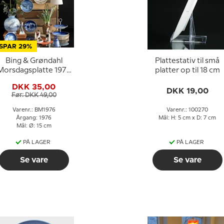
SPAR 29%
Bing & Grøndahl
Plattestativ til små
Morsdagsplatte 1976
platter op til 18 cm
Svane med unger
DKK 35,00
DKK 19,00
Før: DKK 49,00
Varenr.: BM1976
Varenr.: 100270
Årgang: 1976
Mål: H: 5 cm x D: 7 cm
Mål: Ø: 15 cm
PÅ LAGER
PÅ LAGER
Se vare
Se vare