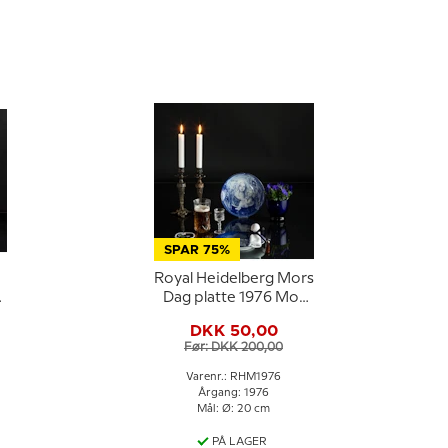
SPAR 75%
Royal Heidelberg Mors
6
Dag platte 1976 Mor
med barn
DKK 50,00
Før: DKK 200,00
Varenr.: RHM1976
Årgang: 1976
Mål: Ø: 20 cm
PÅ LAGER