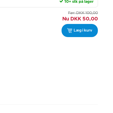
10+ stk på lager
Før:
DKK
100,00
Nu
DKK
50,00
Læg i kurv