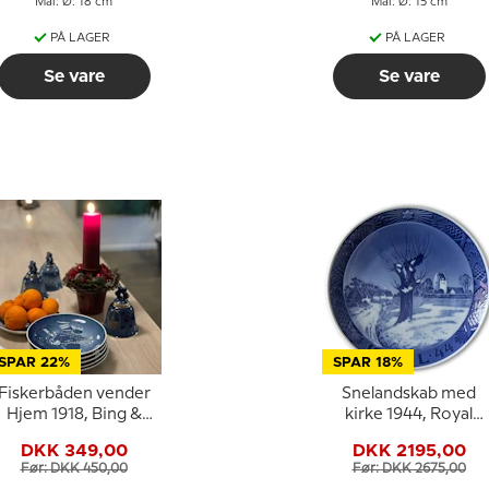
Mål: Ø: 18 cm
Mål: Ø: 15 cm
PÅ LAGER
PÅ LAGER
Se vare
Se vare
SPAR 22%
SPAR 18%
Fiskerbåden vender
Snelandskab med
Hjem 1918, Bing &
kirke 1944, Royal
Grøndahl Juleplatte
Copenhagen
DKK 349,00
DKK 2195,00
Juleplatte
Før: DKK 450,00
Før: DKK 2675,00