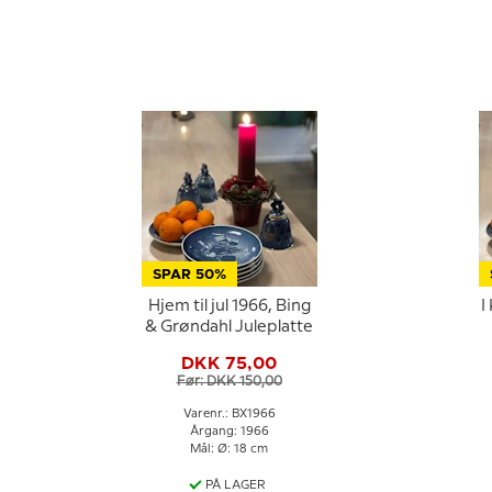
SPAR 50%
Hjem til jul 1966, Bing
I Ki
& Grøndahl Juleplatte
DKK 75,00
Før: DKK 150,00
Varenr.: BX1966
Årgang: 1966
Mål: Ø: 18 cm
PÅ LAGER