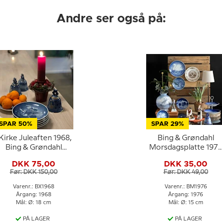
Andre ser også på:
SPAR 50%
SPAR 29%
rke Juleaften 1968,
Bing & Grøndahl
Bing & Grøndahl
Morsdagsplatte 197
Juleplatte
Svane med unger
DKK 75,00
DKK 35,00
Før: DKK 150,00
Før: DKK 49,00
Varenr.: BX1968
Varenr.: BM1976
Årgang: 1968
Årgang: 1976
Mål: Ø: 18 cm
Mål: Ø: 15 cm
PÅ LAGER
PÅ LAGER