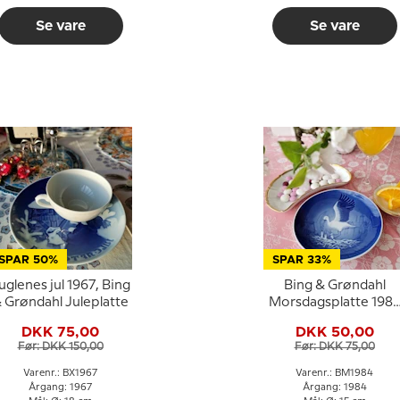
Se vare
Se vare
SPAR 50%
SPAR 33%
uglenes jul 1967, Bing
Bing & Grøndahl
 Grøndahl Juleplatte
Morsdagsplatte 198
Stork med unger
DKK 75,00
DKK 50,00
Før: DKK 150,00
Før: DKK 75,00
Varenr.: BX1967
Varenr.: BM1984
Årgang: 1967
Årgang: 1984