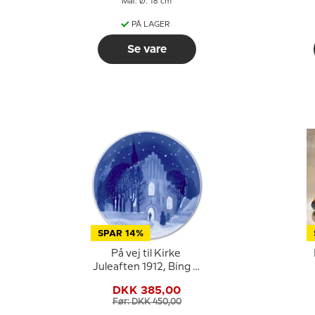
Mål: Ø: 18 cm
PÅ LAGER
Se vare
SPAR 14%
På vej til Kirke
Juleaften 1912, Bing &
Grøndahl Juleplatte
DKK 385,00
Før: DKK 450,00