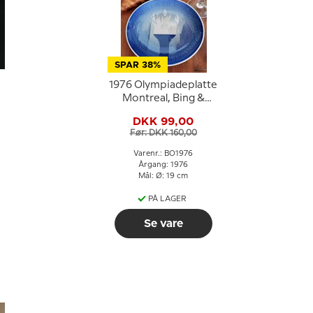
SPAR 38%
1976 Olympiadeplatte
Montreal, Bing &
Grøndahl
DKK 99,00
Før: DKK 160,00
Varenr.: BO1976
Årgang: 1976
Mål: Ø: 19 cm
PÅ LAGER
Se vare