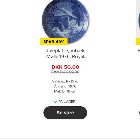
SPAR 49%
Juleplatte, Vibæk
F
Mølle 1976, Royal
Copenhagen
DKK 50,00
Juleplatte
Før: DKK 99,00
Varenr.: RX1976
Årgang: 1976
Mål: Ø: 18 cm
PÅ LAGER
Se vare