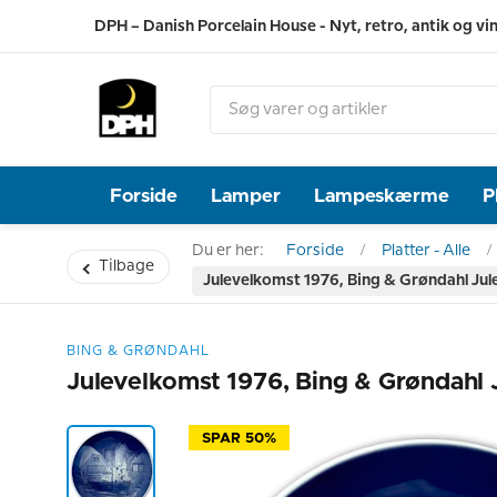
DPH – Danish Porcelain House - Nyt, retro, antik og vi
Forside
Lamper
Lampeskærme
P
Du er her:
Forside
Platter - Alle
Tilbage
Julevelkomst 1976, Bing & Grøndahl Jul
BING & GRØNDAHL
Julevelkomst 1976, Bing & Grøndahl 
SPAR 50%