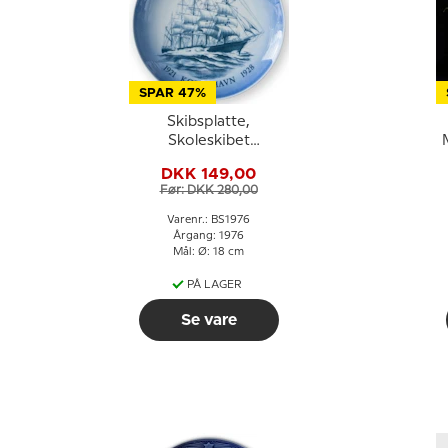
SPAR 47%
Skibsplatte,
Skoleskibet
København 1976, Bing
DKK 149,00
& Grøndahl
Før: DKK 280,00
Varenr.: BS1976
Årgang: 1976
Mål: Ø: 18 cm
PÅ LAGER
Se vare