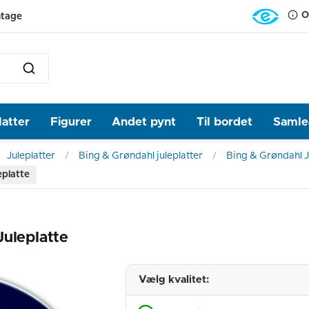
O
ntage
latter
Figurer
Andet pynt
Til bordet
Samlea
Juleplatter
Bing & Grøndahl juleplatter
Bing & Grøndahl J
eplatte
Juleplatte
Vælg kvalitet: