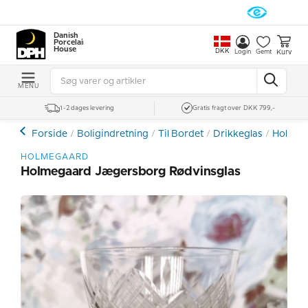
Danish
Porcelain
House
DKK
Kurv
Login
Gemt
MENU
1-2 dages levering
Gratis fragt over DKK 799,-
Forside
Boligindretning
Til Bordet
Drikkeglas
Holmega
HOLMEGAARD
Holmegaard Jægersborg Rødvinsglas