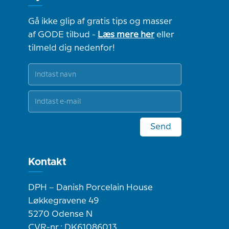
Gå ikke glip af gratis tips og masser
af GODE tilbud -
Læs mere her
eller
tilmeld dig nedenfor!
Send
Kontakt
DPH – Danish Porcelain House
Løkkegravene 49
5270 Odense N
CVR-nr.: DK61086013