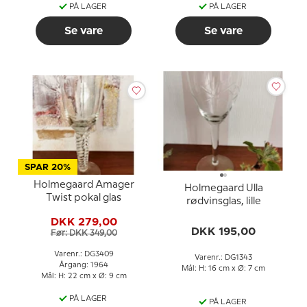
PÅ LAGER
PÅ LAGER
Se vare
Se vare
SPAR 20%
Holmegaard Amager
Holmegaard Ulla
Twist pokal glas
rødvinsglas, lille
DKK 279,00
DKK 195,00
Før: DKK 349,00
Varenr.: DG3409
Varenr.: DG1343
Årgang: 1964
Mål: H: 16 cm x Ø: 7 cm
Mål: H: 22 cm x Ø: 9 cm
PÅ LAGER
PÅ LAGER