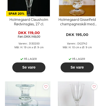
SPAR 20%
Holmegaard Clausholm
Holmegaard Gisselfeld
Rødvinsglas, 27 cl.
champagneskål med
guldkant
DKK 119,00
DKK 195,00
Før: DKK 149,00
Varenr.: 3130200
Varenr.: DG3742
Mål: H: 19 cm x Ø: 9 cm
Mål: H: 10 cm x Ø: 9 cm
PÅ LAGER
PÅ LAGER
Se vare
Se vare