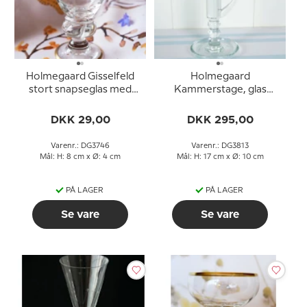
Holmegaard Gisselfeld
Holmegaard
stort snapseglas med
Kammerstage, glas
guldkant
lysestage,Højde 17 cm
DKK 29,00
DKK 295,00
Varenr.: DG3746
Varenr.: DG3813
Mål: H: 8 cm x Ø: 4 cm
Mål: H: 17 cm x Ø: 10 cm
PÅ LAGER
PÅ LAGER
Se vare
Se vare