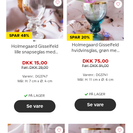
SPAR 48%
SPAR 20%
Holmegaard Gisselfeld
Holmegaard Gisselfeld
hvidvinsglas, grøn med
lille snapseglas med
guldkant
guldkant
DKK 75,00
DKK 15,00
Før: DKK 94,00
Før: DKK 29,00
Varenr.: DG3741
Varenr.: DG3747
Mål: H: 11 cm x Ø: 6 cm
Mål: H: 7 cm x Ø: 4 cm
PÅ LAGER
PÅ LAGER
Se vare
Se vare