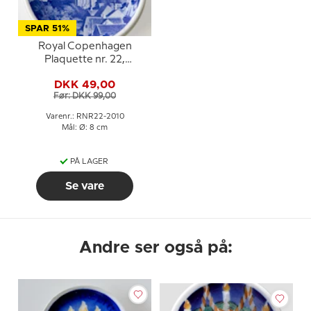
SPAR 51%
Royal Copenhagen
Plaquette nr. 22,
Roskilde Domkirke
DKK 49,00
Før: DKK 99,00
Varenr.: RNR22-2010
Mål: Ø: 8 cm
PÅ LAGER
Se vare
Andre ser også på: