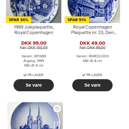
SPAR 34%
SPAR 51%
1989 Juleplaquette,
Royal Copenhagen
Royal Copenhagen
Plaquette nr. 23, Den
Gamle By i Aarhus
DKK 99,00
DKK 49,00
Før: DKK 150,00
Før: DKK 99,00
Varenr.: RP1989
Varenr.: RNR23-2010
Årgang: 1989
Mål: Ø: 8 cm
Mål: Ø: 8 cm
PÅ LAGER
PÅ LAGER
Se vare
Se vare