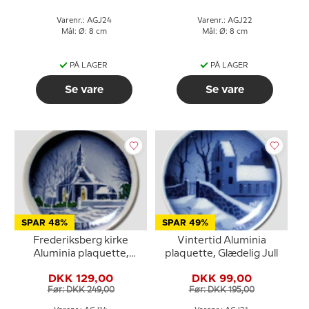
Varenr.: AGJ24
Varenr.: AGJ22
Mål: Ø: 8 cm
Mål: Ø: 8 cm
PÅ LAGER
PÅ LAGER
Se vare
Se vare
SPAR 48%
SPAR 49%
Frederiksberg kirke
Vintertid Aluminia
Aluminia plaquette,
plaquette, Glædelig Jull
Glædelig Jul
DKK 129,00
DKK 99,00
Før: DKK 249,00
Før: DKK 195,00