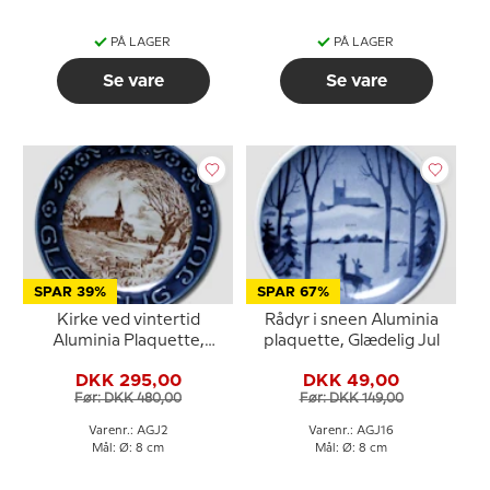
PÅ LAGER
PÅ LAGER
Se vare
Se vare
SPAR 39%
SPAR 67%
Kirke ved vintertid
Rådyr i sneen Aluminia
Aluminia Plaquette,
plaquette, Glædelig Jul
Glædelig Jul
DKK 295,00
DKK 49,00
Før: DKK 480,00
Før: DKK 149,00
Varenr.: AGJ2
Varenr.: AGJ16
Mål: Ø: 8 cm
Mål: Ø: 8 cm