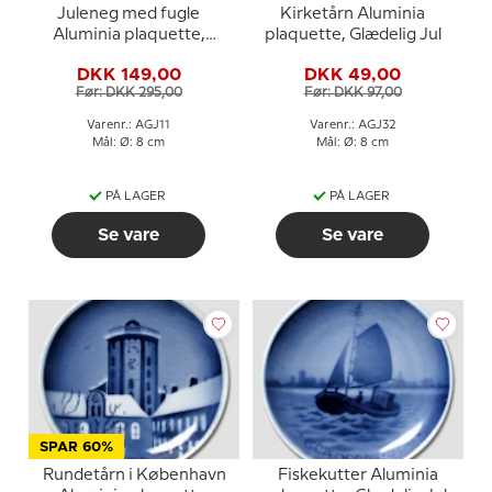
Juleneg med fugle
Kirketårn Aluminia
Aluminia plaquette,
plaquette, Glædelig Jul
Glædelig Jul
DKK 149,00
DKK 49,00
Før: DKK 295,00
Før: DKK 97,00
Varenr.: AGJ11
Varenr.: AGJ32
Mål: Ø: 8 cm
Mål: Ø: 8 cm
PÅ LAGER
PÅ LAGER
Se vare
Se vare
SPAR 60%
Rundetårn i København
Fiskekutter Aluminia