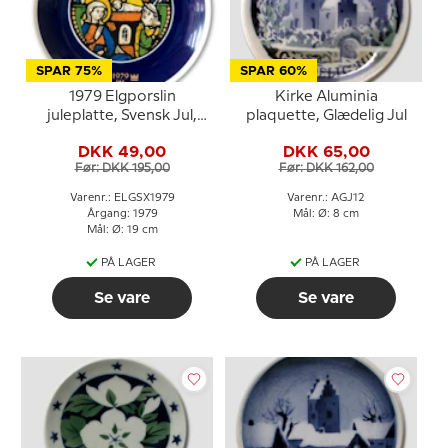
SPAR 75%
SPAR 60%
1979 Elgporslin
Kirke Aluminia
juleplatte, Svensk Jul,
plaquette, Glædelig Jul
Kirkevindue
DKK 49,00
DKK 65,00
Før: DKK 195,00
Før: DKK 162,00
Varenr.: ELGSX1979
Varenr.: AGJ12
Årgang: 1979
Mål: Ø: 8 cm
Mål: Ø: 19 cm
PÅ LAGER
PÅ LAGER
Se vare
Se vare