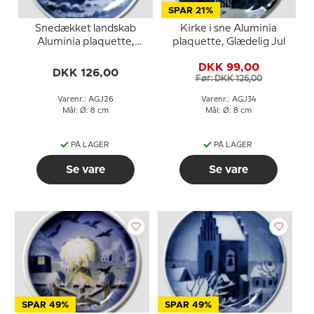
SPAR 21%
Snedækket landskab
Kirke i sne Aluminia
Aluminia plaquette,
plaquette, Glædelig Jul
Glædelig Jul
DKK 99,00
DKK 126,00
Før: DKK 126,00
Varenr.: AGJ26
Varenr.: AGJ34
Mål: Ø: 8 cm
Mål: Ø: 8 cm
PÅ LAGER
PÅ LAGER
Se vare
Se vare
SPAR 49%
SPAR 49%