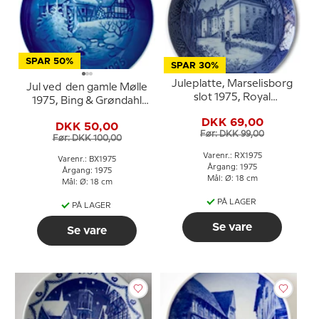
SPAR 50%
SPAR 30%
Juleplatte, Marselisborg
Jul ved den gamle Mølle
slot 1975, Royal
1975, Bing & Grøndahl
Copenhagen Juleplatte
Juleplatte
DKK 69,00
DKK 50,00
Før: DKK 99,00
Før: DKK 100,00
Varenr.: RX1975
Varenr.: BX1975
Årgang: 1975
Årgang: 1975
Mål: Ø: 18 cm
Mål: Ø: 18 cm
PÅ LAGER
PÅ LAGER
Se vare
Se vare