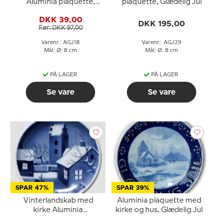
Aluminia plaquette,
plaquette, Glædelig Jul
Glædelig Jul
DKK 39,00
DKK 195,00
Før: DKK 97,00
Varenr.: AGJ18
Varenr.: AGJ29
Mål: Ø: 8 cm
Mål: Ø: 8 cm
PÅ LAGER
PÅ LAGER
Se vare
Se vare
SPAR 47%
SPAR 39%
Vinterlandskab med
Aluminia plaquette med
kirke Aluminia
kirke og hus, Glædelig Jul
plaquette, Glædelig Jul