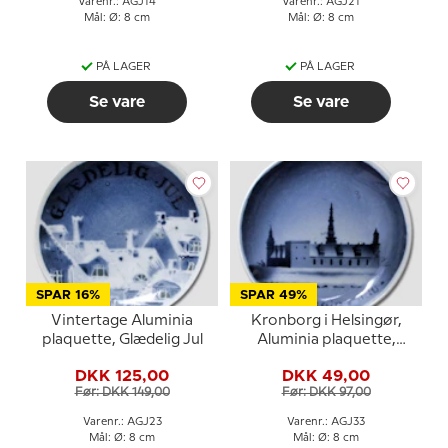
Varenr.: AGJ14
Varenr.: AGJ21
Mål: Ø: 8 cm
Mål: Ø: 8 cm
PÅ LAGER
PÅ LAGER
Se vare
Se vare
SPAR 16%
SPAR 49%
Vintertage Aluminia
Kronborg i Helsingør,
plaquette, Glædelig Jul
Aluminia plaquette,
Glædelig Jul
DKK 125,00
DKK 49,00
Før: DKK 149,00
Før: DKK 97,00
Varenr.: AGJ23
Varenr.: AGJ33
Mål: Ø: 8 cm
Mål: Ø: 8 cm