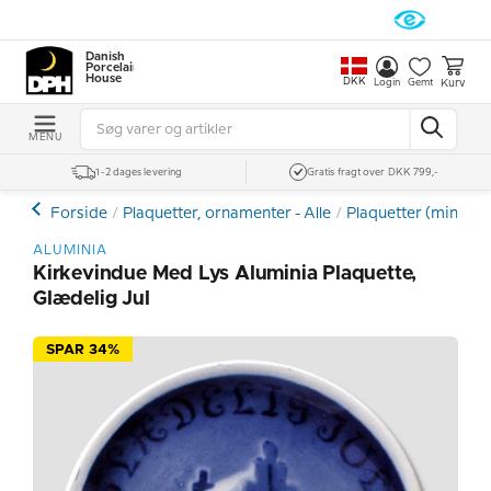
Danish
Porcelain
House
DKK
Kurv
Login
Gemt
MENU
1-2 dages levering
Gratis fragt over DKK 799,-
Forside
Plaquetter, ornamenter - Alle
Plaquetter (mini pla
ALUMINIA
Kirkevindue Med Lys Aluminia Plaquette,
Glædelig Jul
SPAR 34%