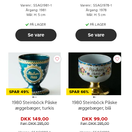
Varenr.: SSAG1981-1
Varenr.: SSAG1978-1
Årgang: 1981
Årgang: 1978
Mål: H: 5 cm
Mål: H: 5 cm
PÅ LAGER
PÅ LAGER
Se vare
Se vare
SPAR 49%
SPAR 66%
1980 Steinböck Påske
1980 Steinböck Påske
æggebæger, turkis
æggebæger, blå
DKK 149,00
DKK 99,00
Før: DKK 295,00
Før: DKK 295,00