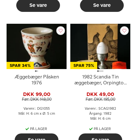
Se vare
Se vare
SPAR 34%
SPAR 75%
Æggebæger Påsken
1982 Scandia Tin
1976
æggebæger, Orpington
høns
DKK 99,00
DKK 49,00
Før: DKK 149,00
Før: DKK 195,00
Varenr.: DG1055
Varenr.: SCAG1982
Mål: H: 6 cm x Ø: 5 cm
Årgang: 1982
Mål: H: 6 cm
PÅ LAGER
PÅ LAGER