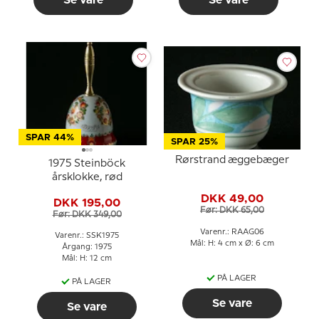
Se vare
Se vare
SPAR 44%
SPAR 25%
Rørstrand æggebæger
1975 Steinböck
årsklokke, rød
DKK 49,00
DKK 195,00
Før: DKK 65,00
Før: DKK 349,00
Varenr.: RAAG06
Varenr.: SSK1975
Mål: H: 4 cm x Ø: 6 cm
Årgang: 1975
Mål: H: 12 cm
PÅ LAGER
PÅ LAGER
Se vare
Se vare