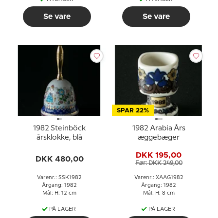
Se vare
Se vare
SPAR 22%
1982 Steinböck
1982 Arabia Års
årsklokke, blå
æggebæger
DKK 195,00
DKK 480,00
Før: DKK 249,00
Varenr.: SSK1982
Varenr.: XAAG1982
Årgang: 1982
Årgang: 1982
Mål: H: 12 cm
Mål: H: 8 cm
PÅ LAGER
PÅ LAGER