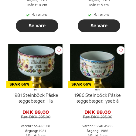
Årgang: 1977
Årgang: 1979
Mål: H: 4 cm
Mål: H: 5 cm
PÅ LAGER
PÅ LAGER
Se vare
Se vare
SPAR 66%
SPAR 66%
1981 Steinböck Påske
1986 Steinböck Påske
æggebæger, lilla
æggebæger, lyseblå
DKK 99,00
DKK 99,00
Før: DKK 295,00
Før: DKK 295,00
Varenr.: SSAG1981
Varenr.: SSAG1986
Årgang: 1981
Årgang: 1986