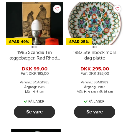
SPAR 49%
SPAR 25%
1985 Scandia Tin
1982 Steinböck mors
æggebæger, Rød Rhode
dag platte
Island høns
DKK 99,00
DKK 295,00
Før: DKK 195,00
Før: DKK 395,00
Varenr.: SCAG1985
Varenr.: SSM1982
Årgang: 1985
Årgang: 1982
Mål: H: 6 cm
Mål: H: 4 cm x Ø: 16 cm
PÅ LAGER
PÅ LAGER
Se vare
Se vare