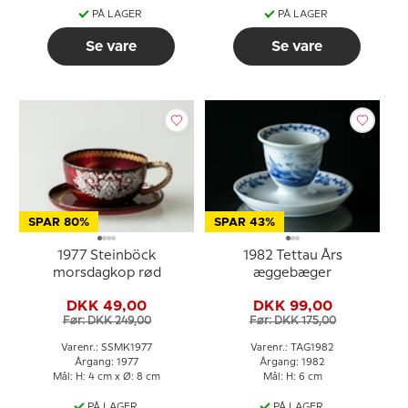
PÅ LAGER
PÅ LAGER
Se vare
Se vare
SPAR 80%
SPAR 43%
1977 Steinböck
1982 Tettau Års
morsdagkop rød
æggebæger
DKK 49,00
DKK 99,00
Før: DKK 249,00
Før: DKK 175,00
Varenr.: SSMK1977
Varenr.: TAG1982
Årgang: 1977
Årgang: 1982
Mål: H: 4 cm x Ø: 8 cm
Mål: H: 6 cm
PÅ LAGER
PÅ LAGER