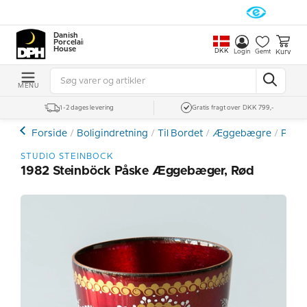
Danish
Porcelain
House
DKK
Kurv
Login
Gemt
MENU
1-2 dages levering
Gratis fragt over DKK 799,-
Forside
Boligindretning
Til Bordet
Æggebægre
Påsk
STUDIO STEINBOCK
1982 Steinböck Påske Æggebæger, Rød