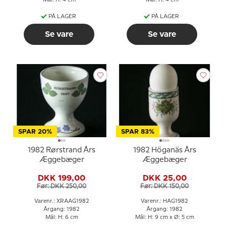
Mål: H: 4 cm
Mål: H: 4 cm
PÅ LAGER
PÅ LAGER
Se vare
Se vare
SPAR 20%
SPAR 83%
1982 Rørstrand Års
1982 Höganäs Års
Æggebæger
Æggebæger
DKK 199,00
DKK 25,00
Før: DKK 250,00
Før: DKK 150,00
Varenr.: XRAAG1982
Varenr.: HAG1982
Årgang: 1982
Årgang: 1982
Mål: H: 6 cm
Mål: H: 9 cm x Ø: 5 cm