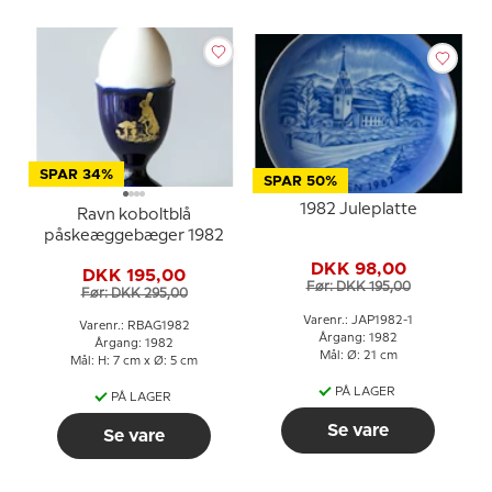
SPAR 34%
SPAR 50%
1982 Juleplatte
Ravn koboltblå
påskeæggebæger 1982
DKK 98,00
DKK 195,00
Før: DKK 195,00
Før: DKK 295,00
Varenr.: JAP1982-1
Varenr.: RBAG1982
Årgang: 1982
Årgang: 1982
Mål: Ø: 21 cm
Mål: H: 7 cm x Ø: 5 cm
PÅ LAGER
PÅ LAGER
Se vare
Se vare