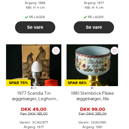
Årgang: 1986
Årgang: 1977
Mål: H: 4 cm
Mål: H: 4 cm
PÅ LAGER
PÅ LAGER
Se vare
Se vare
SPAR 75%
SPAR 66%
1977 Scandia Tin
1981 Steinböck Påske
æggebæger, Leghorn
æggebæger, lilla
høns
DKK 49,00
DKK 99,00
Før: DKK 195,00
Før: DKK 295,00
Varenr.: SCAG1977
Varenr.: SSAG1981
Årgang: 1977
Årgang: 1981