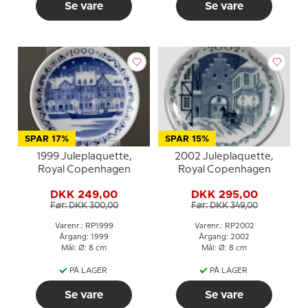
Se vare
Se vare
SPAR 17%
SPAR 15%
1999 Juleplaquette,
2002 Juleplaquette,
Royal Copenhagen
Royal Copenhagen
DKK 249,00
DKK 295,00
Før: DKK 300,00
Før: DKK 349,00
Varenr.: RP1999
Varenr.: RP2002
Årgang: 1999
Årgang: 2002
Mål: Ø: 8 cm
Mål: Ø: 8 cm
PÅ LAGER
PÅ LAGER
Se vare
Se vare