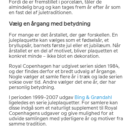
Fordi de er fremstillet i porcelæn, tåler de
almindelig brug og kan tages frem år efter år som
en fast del af juletraditionen.
Vælg en årgang med betydning
For mange er det årstallet, der gør forskellen. En
juleplaquette kan vælges som et fødselsår, et
bryllupsår, barnets første jul eller et jubilæum. Når
årstallet er en del af motivet, bliver plaquetten et
konkret minde – ikke blot en dekoration.
Royal Copenhagen har udgivet serien siden 1984,
og der findes derfor et bredt udvalg af årgange.
Nogle vælger at samle flere år i træk og lade serien
vokse over tid. Andre vælger det ene år, der har
personlig betydning.
I perioden 1999–2007 udgav
Bing & Grøndahl
ligeledes en serie juleplaquetter. For samlere kan
disse indgå som et naturligt supplement til Royal
Copenhagens udgaver og give mulighed for at
udvide samlingen med yderligere år og motiver fra
samme tradition.