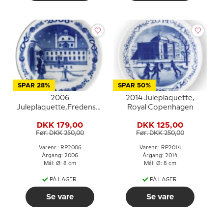
SPAR 28%
SPAR 50%
2006
2014 Juleplaquette,
Juleplaquette,Fredensborg
Royal Copenhagen
slot, Royal Copenhagen
DKK 179,00
DKK 125,00
Før: DKK 250,00
Før: DKK 250,00
Varenr.: RP2006
Varenr.: RP2014
Årgang: 2006
Årgang: 2014
Mål: Ø: 8 cm
Mål: Ø: 8 cm
PÅ LAGER
PÅ LAGER
Se vare
Se vare