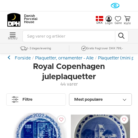
Danish
Porcelain
House
DKK
Kurv
Login
Gemt
MENU
1-2 dages levering
Gratis fragt over DKK 799,-
Forside
Plaquetter, ornamenter - Alle
Plaquetter (mini pla
Royal Copenhagen
juleplaquetter
44 varer
Filtre
Mest populære