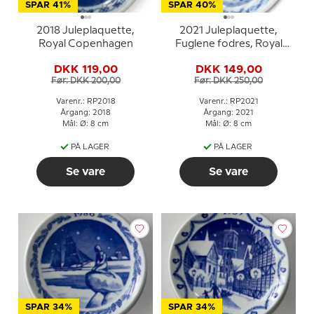
SPAR 41%
SPAR 40%
2018 Juleplaquette,
2021 Juleplaquette,
Royal Copenhagen
Fuglene fodres, Royal
Copenhagen
DKK 119,00
DKK 149,00
Før: DKK 200,00
Før: DKK 250,00
Varenr.: RP2018
Varenr.: RP2021
Årgang: 2018
Årgang: 2021
Mål: Ø: 8 cm
Mål: Ø: 8 cm
PÅ LAGER
PÅ LAGER
Se vare
Se vare
SPAR 34%
SPAR 34%