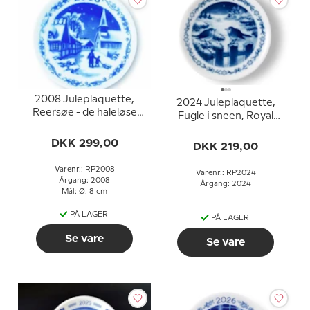
2008 Juleplaquette,
2024 Juleplaquette,
Reersøe - de haleløse
Fugle i sneen, Royal
katte, Royal
Copenhagen
Copenhagen
DKK 299,00
DKK 219,00
Varenr.: RP2008
Varenr.: RP2024
Årgang: 2008
Årgang: 2024
Mål: Ø: 8 cm
PÅ LAGER
PÅ LAGER
Se vare
Se vare