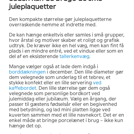
juleplaquetter
Den kompakte størrelse gør juleplaquetterne
overraskende nemme at indrette med.
De kan hænge enkeltvis eller samles i små grupper,
hvor årstal og motiver skaber et roligt og grafisk
udtryk. De kræver ikke en hel væg, men kan fint få
plads i en mindre entré, ved et vindue eller som en
del af en eksisterende
tallerkenvæg
.
Mange vælger også at lade dem indgå i
borddækningen
i december. Den lille diameter gør
dem velegnede som underlag til et tebrev, et
stykke konfekt eller en lille servering
ved
kaffebordet
. Den lille størrelse gør dem også
velegnede som personlige bordkort ved
julemiddag eller jubilæum. Vælg en årgang, der
passer til gæstens fødselsår eller en begivenhed
med betydning, og lad mini platten ligge ved
kuverten sammen med et lille navnekort. Det er en
enkel måde at bringe porcelænet i brug – ikke kun
hænge det op.