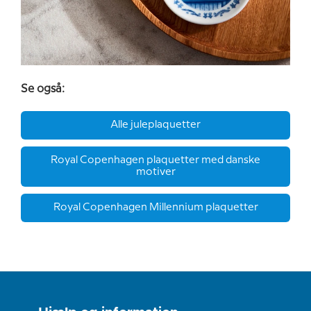
Se også:
Alle juleplaquetter
Royal Copenhagen plaquetter med danske
motiver
Royal Copenhagen Millennium plaquetter