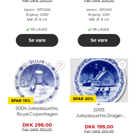
Før: DKK 200,00
Før: DKK 200,00
Varenr.: RP2000
Varenr.: RP2001
Årgang: 2000
Årgang: 2001
Mål: Ø: 8 cm
Mål: Ø: 8 cm
PÅ LAGER
PÅ LAGER
Se vare
Se vare
SPAR 20%
SPAR 15%
2004 Juleplaquette,
2005
Royal Copenhagen
Juleplaquette,Dragør
Fiskeby, Royal
DKK 298,00
DKK 199,00
Copenhagen
Før: DKK 350,00
Før: DKK 250,00