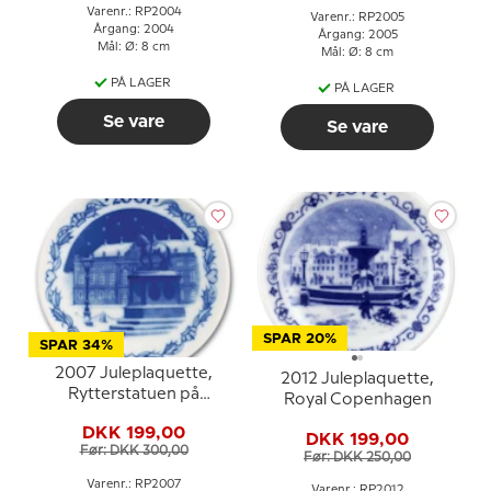
Varenr.: RP2004
Varenr.: RP2005
Årgang: 2004
Årgang: 2005
Mål: Ø: 8 cm
Mål: Ø: 8 cm
PÅ LAGER
PÅ LAGER
Se vare
Se vare
SPAR 20%
SPAR 34%
2007 Juleplaquette,
2012 Juleplaquette,
Rytterstatuen på
Royal Copenhagen
Amalienborg Slotspladsl,
DKK 199,00
Royal Copenhagen
DKK 199,00
Før: DKK 300,00
Før: DKK 250,00
Varenr.: RP2007
Varenr.: RP2012