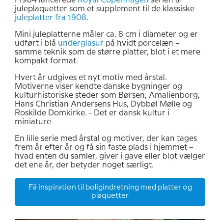
I 1984 lancerede
Royal Copenhagen
serien af
juleplaquetter som et supplement til de klassiske
juleplatter fra 1908
.
Mini juleplatterne måler ca. 8 cm i diameter og er
udført i blå
underglasur
på hvidt porcelæn –
samme teknik som de større platter, blot i et mere
kompakt format.
Hvert år udgives et nyt motiv med årstal.
Motiverne viser kendte danske bygninger og
kulturhistoriske steder som Børsen, Amalienborg,
Hans Christian Andersens Hus, Dybbøl Mølle og
Roskilde Domkirke. - Det er dansk kultur i
miniature
En lille serie med årstal og motiver, der kan tages
frem år efter år og få sin faste plads i hjemmet –
hvad enten du samler, giver i gave eller blot vælger
det ene år, der betyder noget særligt.
Få inspiration til boligindretning med platter og
plaquetter